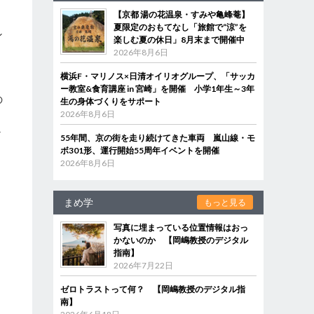
【京都 湯の花温泉・すみや亀峰菴】
夏限定のおもてなし「旅館で“涼”を
ン
楽しむ夏の休日」8月末まで開催中
2026年8月6日
横浜F・マリノス×日清オイリオグループ、「サッカ
ー教室&食育講座 in 宮崎」を開催 小学1年生～3年
の
生の身体づくりをサポート
2026年8月6日
か
55年間、京の街を走り続けてきた車両 嵐山線・モ
ボ301形、運行開始55周年イベントを開催
2026年8月6日
まめ学
もっと見る
写真に埋まっている位置情報はおっ
かないのか 【岡嶋教授のデジタル
指南】
2026年7月22日
ゼロトラストって何？ 【岡嶋教授のデジタル指
南】