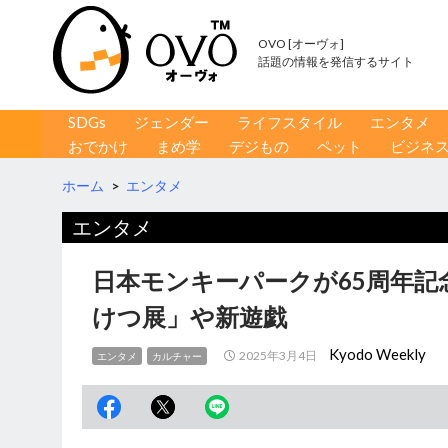
OVO [オーヴォ]
話題の情報を発信するサイト
コンテンツへ移動
検
SDGs
ジェンダー
ライフスタイル
エンタメ
索
おでかけ
まめ学
デジもの
ペット
ビジネ
ホーム
>
エンタメ
エンタメ
日本モンキーパークが65周年
けつ展」や新遊戯
Kyodo Weekly
2025年3月4日
エンタメ
カルチャー