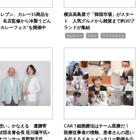
イレブン、カレー15商品を
横浜高島屋で「韓国市場」がスター
 名店監修から冷製うどん
ト 人気グルメから雑貨まで約30ブ
のカレーフェス”を開催中
ランドが集結
,
,
,
カルチャー
グルメ
ライフスタイル
想い」かなえる 遺贈寄
CAR T細胞療法はチーム医療だ！
財団名誉会長 笹川陽平氏×
医療従事者の情熱、患者さんの思い
ナウンサー 長野智子氏
を伝えるドキュメンタリー動画を公