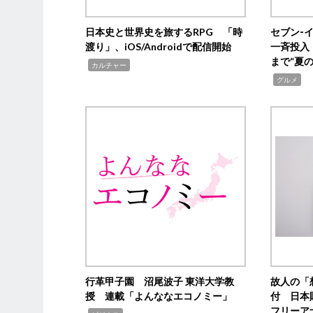
日本史と世界史を旅するRPG 「時
セブン‐
渡り」、iOS/Androidで配信開始
一斉投入
まで“夏
,
カルチャー
,
グルメ
行革甲子園 沼尾波子 東洋大学教
故人の「
授 連載「よんななエコノミー」
付 日本
フリーア