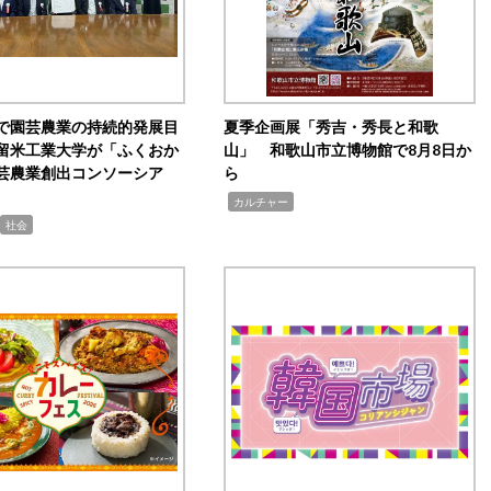
で園芸農業の持続的発展目
夏季企画展「秀吉・秀長と和歌
留米工業大学が「ふくおか
山」 和歌山市立博物館で8月8日か
芸農業創出コンソーシア
ら
,
カルチャー
社会