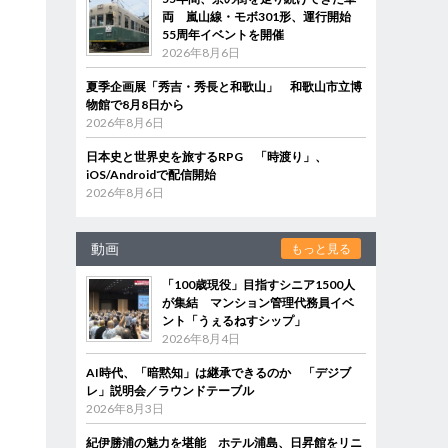
両 嵐山線・モボ301形、運行開始
55周年イベントを開催
2026年8月6日
夏季企画展「秀吉・秀長と和歌山」 和歌山市立博
物館で8月8日から
2026年8月6日
日本史と世界史を旅するRPG 「時渡り」、
iOS/Androidで配信開始
2026年8月6日
動画
もっと見る
「100歳現役」目指すシニア1500人
が集結 マンション管理代務員イベ
ント「うぇるねすシップ」
2026年8月4日
AI時代、「暗黙知」は継承できるのか 「デジブ
レ」説明会／ラウンドテーブル
2026年8月3日
紀伊勝浦の魅力を堪能 ホテル浦島、日昇館をリニ