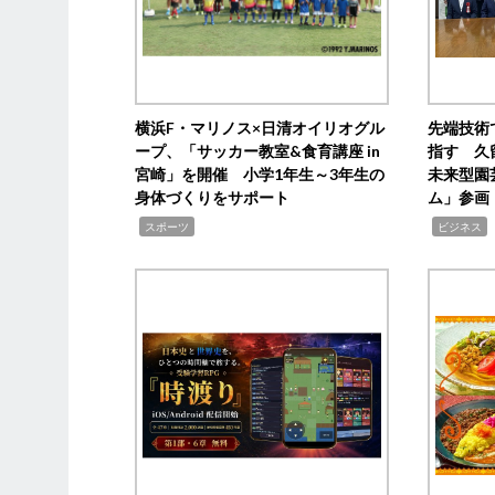
横浜F・マリノス×日清オイリオグル
先端技術
ープ、「サッカー教室&食育講座 in
指す 久
宮崎」を開催 小学1年生～3年生の
未来型園
身体づくりをサポート
ム」参画
,
,
,
スポーツ
ビジネス