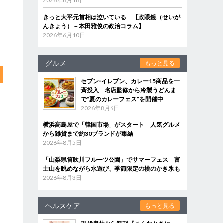
2026年6月18日
きっと大平元首相は泣いている 【政眼鏡（せいが
んきょう）－本田雅俊の政治コラム】
2026年6月10日
グルメ
もっと見る
セブン‐イレブン、カレー15商品を一
斉投入 名店監修から冷製うどんま
で“夏のカレーフェス”を開催中
2026年8月6日
横浜高島屋で「韓国市場」がスタート 人気グルメ
から雑貨まで約30ブランドが集結
2026年8月5日
「山梨県笛吹川フルーツ公園」でサマーフェス 富
士山を眺めながら水遊び、季節限定の桃のかき氷も
2026年8月3日
ヘルスケア
もっと見る