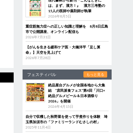
現代書林から新刊『こんなときに
は、まず、漢方！』 漢方三考塾の
15人の医師や薬剤師が執筆
2026年8月5日
重症筋無力症への正しい知識と理解を 8月8日広島
市で公開講座、オンライン配信も
2026年7月31日
【がんを生きる緩和ケア医・大橋洋平「足し算
命」】天空を見上げて
2026年7月28日
フェスティバル
もっと見る
絶品屋台グルメが全国各地から大集
結 “庶民派食フェス”第4回「川口×
絶品グルメビール＆日本酒祭り
2026」を開催
2026年4月15日
自分で収穫した秋野菜を使って芋煮作りを体験 埼
玉県加須市の「ファミリーランドむさしの村」
2025年11月4日