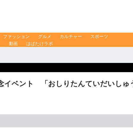
ファッション
グルメ
カルチャー
スポーツ
ス
動画
はばたけラボ
記念イベント 「おしりたんていだいしゅ