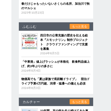
春だけじゃもったいないさくらの名所、加治川で秋
のマルシェ
2025年10月23日
ふむふむ
もっと見る
四日市の公害克服の歴史を伝える絵
本『スモックリン』制作プロジェク
ト クラウドファンディングで支援
を募集
2026年8月5日
「中東発」値上げラッシュが本格化 飲食料品値上
げ、約3年ぶりの多さに
2026年8月4日
物価高でも「夏は家族で長距離ドライブ」 宿泊ド
ライブ予算4万円超、渋滞・猛暑への備えも必須
2026年8月3日
カルチャー
もっと見る
55年間、京の街を走り続けてきた車