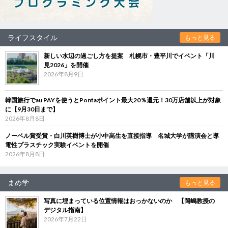
ライフスタイル
もっと見る
新しい水辺の過ごし方を提案 札幌市・豊平川でイベント「川
見2026」を開催
2026年8月9日
韓国旅行でau PAYを使うとPontaポイント最大20％還元！30万店舗以上が対象
に【9月30日まで】
2026年8月8日
ノーベル賞受賞・白川英樹博士が小中高生を直接指導 名城大学が講演会と導
電性プラスチック実験イベントを開催
2026年8月8日
まめ学
もっと見る
写真に埋まっている位置情報はおっかないのか 【岡嶋教授の
デジタル指南】
2026年7月22日