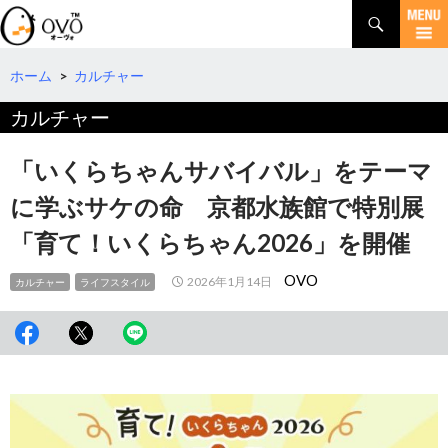
検
索
コ
ン
テ
ホーム
>
カルチャー
ン
カルチャー
ツ
へ
移
「いくらちゃんサバイバル」をテーマ
動
に学ぶサケの命 京都水族館で特別展
「育て！いくらちゃん2026」を開催
OVO
2026年1月14日
カルチャー
ライフスタイル