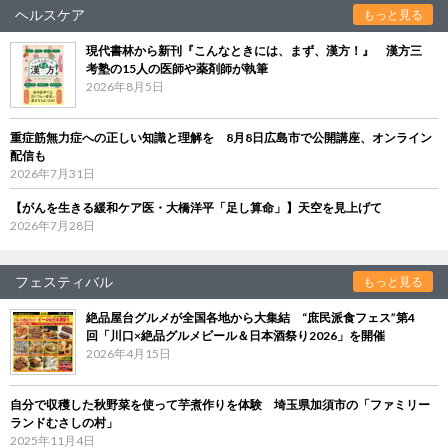
ヘルスケア
もっと見る
現代書林から新刊『こんなときには、まず、漢方！』 漢方三
考塾の15人の医師や薬剤師が執筆
2026年8月5日
重症筋無力症への正しい知識と理解を 8月8日広島市で公開講座、オンライン
配信も
2026年7月31日
【がんを生きる緩和ケア医・大橋洋平「足し算命」】天空を見上げて
2026年7月28日
フェスティバル
もっと見る
絶品屋台グルメが全国各地から大集結 “庶民派食フェス”第4
回「川口×絶品グルメビール＆日本酒祭り2026」を開催
2026年4月15日
自分で収穫した秋野菜を使って芋煮作りを体験 埼玉県加須市の「ファミリー
ランドむさしの村」
2025年11月4日