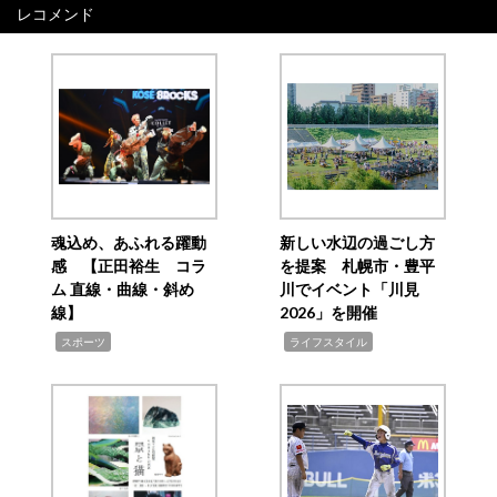
レコメンド
魂込め、あふれる躍動
新しい水辺の過ごし方
感 【正田裕生 コラ
を提案 札幌市・豊平
ム 直線・曲線・斜め
川でイベント「川見
線】
2026」を開催
,
,
スポーツ
ライフスタイル