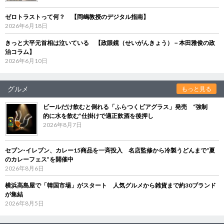
ゼロトラストって何？ 【岡嶋教授のデジタル指南】
2026年6月18日
きっと大平元首相は泣いている 【政眼鏡（せいがんきょう）－本田雅俊の政
治コラム】
2026年6月10日
グルメ
もっと見る
ビールだけ飲むと倒れる「ふらつくビアグラス」発売 “強制
的に水を飲む”仕掛けで適正飲酒を後押し
2026年8月7日
セブン‐イレブン、カレー15商品を一斉投入 名店監修から冷製うどんまで“夏
のカレーフェス”を開催中
2026年8月6日
横浜高島屋で「韓国市場」がスタート 人気グルメから雑貨まで約30ブランド
が集結
2026年8月5日