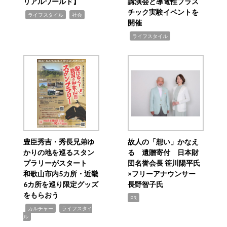
リアルワールド】
講演会と導電性プラス
チック実験イベントを
,
,
ライフスタイル
社会
開催
,
ライフスタイル
豊臣秀吉・秀長兄弟ゆ
故人の「想い」かなえ
かりの地を巡るスタン
る 遺贈寄付 日本財
プラリーがスタート
団名誉会長 笹川陽平氏
和歌山市内5カ所・近畿
×フリーアナウンサー
6カ所を巡り限定グッズ
長野智子氏
をもらおう
PR
,
,
カルチャー
ライフスタイ
ル