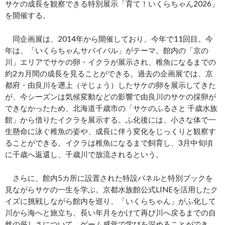
サケの成長を観察できる特別展示「育て！いくらちゃん2026」
を開催する。
同企画展は、2014年から開催しており、今年で11回目。今
年は、「いくらちゃんサバイバル」がテーマ。館内の「京の
川」エリアでサケの卵・イクラが展示され、稚魚になるまでの
約2カ月間の成長を見ることができる。過去の企画展では、京
都府・由良川を遡上（そじょう）したサケの卵を展示してきた
が、今シーズンは気候変動などの影響で由良川のサケの採卵が
できなかったため、北海道千歳市の「サケのふるさと 千歳水族
館」から借りたイクラを展示する。ふ化後には、小さな体で一
生懸命に泳ぐ稚魚の姿や、成長に伴う変化をじっくりと観察す
ることができる。イクラは稚魚になるまで飼育し、3月中旬頃
に千歳へ返還し、千歳川で放流されるという。
さらに、館内5カ所に設置された特設パネルと特別ブックを
見ながらサケの一生を学ぶ。京都水族館公式LINEを活用したク
イズに挑戦しながら館内を巡り、「いくらちゃん」がふ化して
川から海へと旅立ち、長い年月をかけて再び川へ戻るまでの自
然の厳しさについて、ゲーム感覚で学びを深めることができ