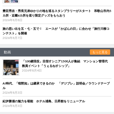
豊臣秀吉・秀長兄弟ゆかりの地を巡るスタンプラリーがスタート 和歌山市内5
カ所・近畿6カ所を巡り限定グッズをもらおう
2026年8月8日
旅の思い出を五・七・五で！ エースが「かばんの日」に合わせ「旅行川柳コ
ンテスト」を開催
2026年8月7日
動画
もっと見る
「100歳現役」目指すシニア1500人が集結 マンション管理代
務員イベント「うぇるねすシップ」
2026年8月4日
AI時代、「暗黙知」は継承できるのか 「デジブレ」説明会／ラウンドテーブ
ル
2026年8月3日
紀伊勝浦の魅力を堪能 ホテル浦島、日昇館をリニューアル
2026年8月3日