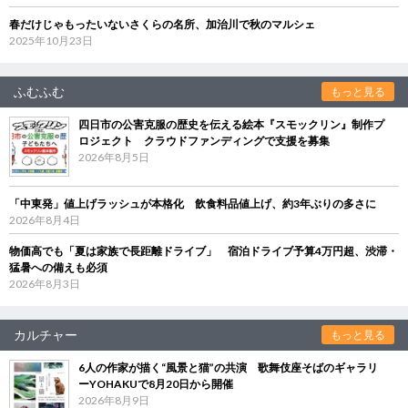
春だけじゃもったいないさくらの名所、加治川で秋のマルシェ
2025年10月23日
ふむふむ
もっと見る
四日市の公害克服の歴史を伝える絵本『スモックリン』制作プ
ロジェクト クラウドファンディングで支援を募集
2026年8月5日
「中東発」値上げラッシュが本格化 飲食料品値上げ、約3年ぶりの多さに
2026年8月4日
物価高でも「夏は家族で長距離ドライブ」 宿泊ドライブ予算4万円超、渋滞・
猛暑への備えも必須
2026年8月3日
カルチャー
もっと見る
6人の作家が描く“風景と猫”の共演 歌舞伎座そばのギャラリ
ーYOHAKUで8月20日から開催
2026年8月9日