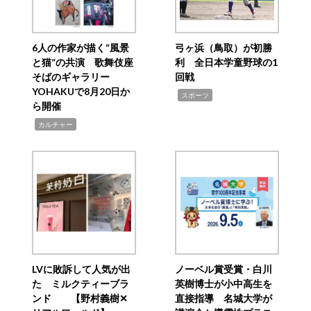
6人の作家が描く“風景
弓ヶ浜（鳥取）が初勝
と猫”の共演 歌舞伎座
利 全日本学童野球の1
そばのギャラリー
回戦
YOHAKUで8月20日か
,
スポーツ
ら開催
,
カルチャー
LVに敗訴して人気が出
ノーベル賞受賞・白川
た ミルクティーブラ
英樹博士が小中高生を
ンド 【野村義樹✕
直接指導 名城大学が