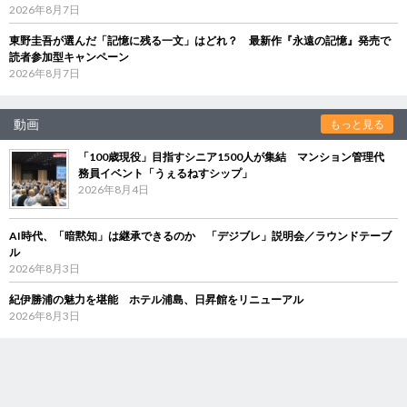
2026年8月7日
東野圭吾が選んだ「記憶に残る一文」はどれ？ 最新作『永遠の記憶』発売で
読者参加型キャンペーン
2026年8月7日
動画
もっと見る
「100歳現役」目指すシニア1500人が集結 マンション管理代
務員イベント「うぇるねすシップ」
2026年8月4日
AI時代、「暗黙知」は継承できるのか 「デジブレ」説明会／ラウンドテーブ
ル
2026年8月3日
紀伊勝浦の魅力を堪能 ホテル浦島、日昇館をリニューアル
2026年8月3日