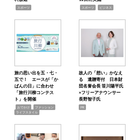
,
,
,
スポーツ
スポーツ
ビジネス
旅の思い出を五・七・
故人の「想い」かなえ
五で！ エースが「か
る 遺贈寄付 日本財
ばんの日」に合わせ
団名誉会長 笹川陽平氏
「旅行川柳コンテス
×フリーアナウンサー
ト」を開催
長野智子氏
,
,
,
おでかけ
ファッション
PR
ライフスタイル