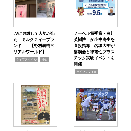
LVに敗訴して人気が出
ノーベル賞受賞・白川
た ミルクティーブラ
英樹博士が小中高生を
ンド 【野村義樹✕
直接指導 名城大学が
リアルワールド】
講演会と導電性プラス
チック実験イベントを
,
,
ライフスタイル
社会
開催
,
ライフスタイル