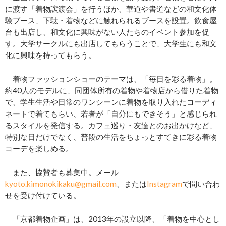
に渡す「着物譲渡会」を行うほか、華道や書道などの和文化体
験ブース、下駄・着物などに触れられるブースを設置。飲食屋
台も出店し、和文化に興味がない人たちのイベント参加を促
す。大学サークルにも出店してもらうことで、大学生にも和文
化に興味を持ってもらう。
着物ファッションショーのテーマは、「毎日を彩る着物」。
約40人のモデルに、同団体所有の着物や着物店から借りた着物
で、学生生活や日常のワンシーンに着物を取り入れたコーディ
ネートで着てもらい、若者が「自分にもできそう」と感じられ
るスタイルを発信する。カフェ巡り・友達とのお出かけなど、
特別な日だけでなく、普段の生活をちょっとすてきに彩る着物
コーデを楽しめる。
また、協賛者も募集中。メール
kyoto.kimonokikaku@gmail.com
、または
Instagram
で問い合わ
せを受け付けている。
「京都着物企画」は、2013年の設立以降、「着物を中心とし