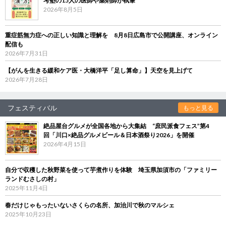
考塾の15人の医師や薬剤師が執筆
2026年8月5日
重症筋無力症への正しい知識と理解を 8月8日広島市で公開講座、オンライン
配信も
2026年7月31日
【がんを生きる緩和ケア医・大橋洋平「足し算命」】天空を見上げて
2026年7月28日
フェスティバル
もっと見る
絶品屋台グルメが全国各地から大集結 “庶民派食フェス”第4
回「川口×絶品グルメビール＆日本酒祭り2026」を開催
2026年4月15日
自分で収穫した秋野菜を使って芋煮作りを体験 埼玉県加須市の「ファミリー
ランドむさしの村」
2025年11月4日
春だけじゃもったいないさくらの名所、加治川で秋のマルシェ
2025年10月23日