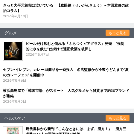
きっと大平元首相は泣いている 【政眼鏡（せいがんきょう）－本田雅俊の政
治コラム】
2026年6月10日
グルメ
もっと見る
ビールだけ飲むと倒れる「ふらつくビアグラス」発売 “強制
的に水を飲む”仕掛けで適正飲酒を後押し
2026年8月7日
セブン‐イレブン、カレー15商品を一斉投入 名店監修から冷製うどんまで“夏
のカレーフェス”を開催中
2026年8月6日
横浜高島屋で「韓国市場」がスタート 人気グルメから雑貨まで約30ブランド
が集結
2026年8月5日
ヘルスケア
もっと見る
現代書林から新刊『こんなときには、まず、漢方！』 漢方三