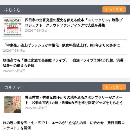
ふむふむ
もっと見る
四日市の公害克服の歴史を伝える絵本『スモックリン』制作プ
ロジェクト クラウドファンディングで支援を募集
2026年8月5日
「中東発」値上げラッシュが本格化 飲食料品値上げ、約3年ぶりの多さに
2026年8月4日
物価高でも「夏は家族で長距離ドライブ」 宿泊ドライブ予算4万円超、渋滞・
猛暑への備えも必須
2026年8月3日
カルチャー
もっと見る
豊臣秀吉・秀長兄弟ゆかりの地を巡るスタンプラリーがスター
ト 和歌山市内5カ所・近畿6カ所を巡り限定グッズをもらおう
2026年8月8日
旅の思い出を五・七・五で！ エースが「かばんの日」に合わせ「旅行川柳コ
ンテスト」を開催