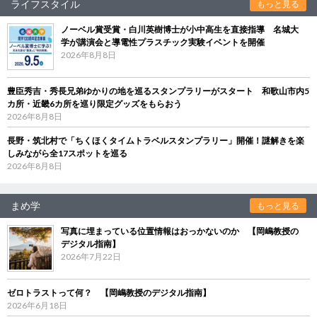
ライフスタイル
もっと見る
ノーベル賞受賞・白川英樹博士が小中高生を直接指導 名城大
学が講演会と導電性プラスチック実験イベントを開催
2026年8月8日
豊臣秀吉・秀長兄弟ゆかりの地を巡るスタンプラリーがスタート 和歌山市内5
カ所・近畿6カ所を巡り限定グッズをもらおう
2026年8月8日
長野・筑北村で「ちくほくタイムトラベルスタンプラリー」開催！謎解きを楽
しみながら全17スポットを巡る
2026年8月8日
まめ学
もっと見る
写真に埋まっている位置情報はおっかないのか 【岡嶋教授の
デジタル指南】
2026年7月22日
ゼロトラストって何？ 【岡嶋教授のデジタル指南】
2026年6月18日