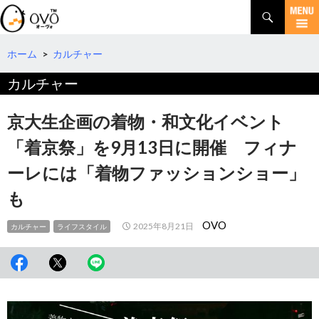
検
索
コ
ン
テ
ホーム
>
カルチャー
ン
カルチャー
ツ
へ
移
京大生企画の着物・和文化イベント
動
「着京祭」を9月13日に開催 フィナ
ーレには「着物ファッションショー」
も
OVO
2025年8月21日
カルチャー
ライフスタイル