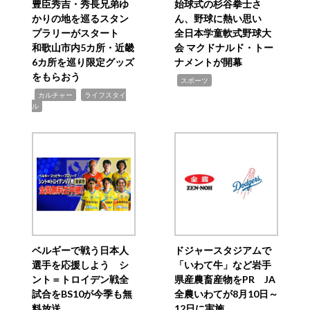
豊臣秀吉・秀長兄弟ゆ
始球式の杉谷拳士さ
かりの地を巡るスタン
ん、野球に熱い思い
プラリーがスタート
全日本学童軟式野球大
和歌山市内5カ所・近畿
会 マクドナルド・トー
6カ所を巡り限定グッズ
ナメントが開幕
をもらおう
,
スポーツ
,
,
カルチャー
ライフスタイ
ル
ベルギーで戦う日本人
ドジャースタジアムで
選手を応援しよう シ
「いわて牛」など岩手
ント＝トロイデン戦全
県産農畜産物をPR JA
試合をBS10が今季も無
全農いわてが8月10日～
料放送
12日に実施