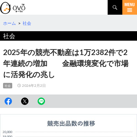
検
索
コ
ン
テ
ホーム
>
社会
ン
社会
ツ
へ
移
2025年の競売不動産は1万2382件で2
動
年連続の増加 金融環境変化で市場
に活発化の兆し
2026年2月2日
社会