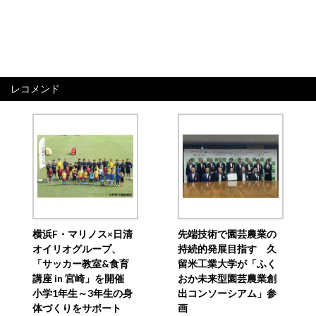
レコメンド
横浜F・マリノス×日清
先端技術で園芸農業の
オイリオグループ、
持続的発展目指す 久
「サッカー教室&食育
留米工業大学が「ふく
講座 in 宮崎」を開催
おか未来型園芸農業創
小学1年生～3年生の身
出コンソーシアム」参
体づくりをサポート
画