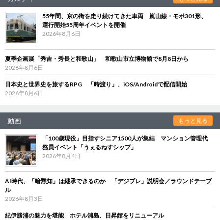
55年間、京の街を走り続けてきた車両 嵐山線・モボ301形、
運行開始55周年イベントを開催
2026年8月6日
夏季企画展「秀吉・秀長と和歌山」 和歌山市立博物館で8月8日から
2026年8月6日
日本史と世界史を旅するRPG 「時渡り」、iOS/Androidで配信開始
2026年8月6日
動画
もっと見る
「100歳現役」目指すシニア1500人が集結 マンション管理代
務員イベント「うぇるねすシップ」
2026年8月4日
AI時代、「暗黙知」は継承できるのか 「デジブレ」説明会／ラウンドテーブ
ル
2026年8月3日
紀伊勝浦の魅力を堪能 ホテル浦島、日昇館をリニューアル