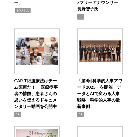
ー」
×フリーアナウンサー
長野智子氏
,
ビジネス
PR
CAR T細胞療法はチー
「第4回科学的人事アワ
ム医療だ！ 医療従事
ード2025」を開催 デ
者の情熱、患者さんの
ータとAIで変わる人事
思いを伝えるドキュメ
戦略 科学的人事の最
ンタリー動画を公開中
新事例
PR
PR