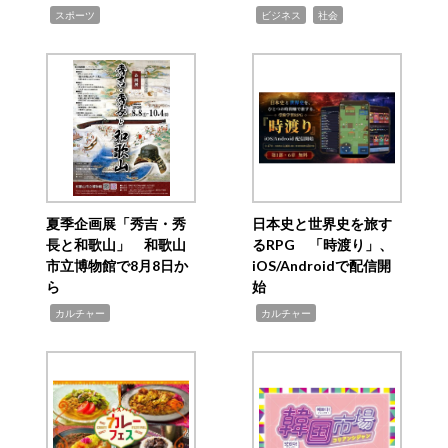
,
,
,
スポーツ
ビジネス
社会
夏季企画展「秀吉・秀
日本史と世界史を旅す
長と和歌山」 和歌山
るRPG 「時渡り」、
市立博物館で8月8日か
iOS/Androidで配信開
ら
始
,
,
カルチャー
カルチャー