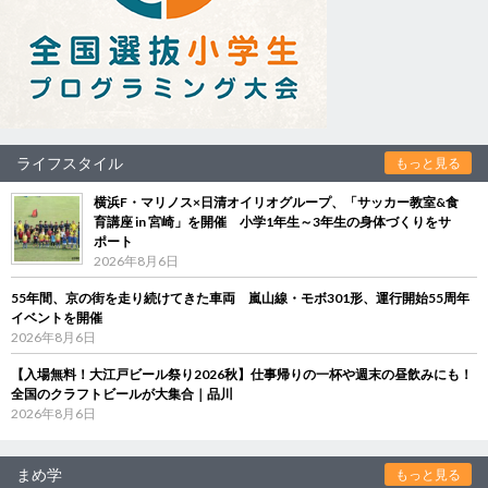
ライフスタイル
もっと見る
横浜F・マリノス×日清オイリオグループ、「サッカー教室&食
育講座 in 宮崎」を開催 小学1年生～3年生の身体づくりをサ
ポート
2026年8月6日
55年間、京の街を走り続けてきた車両 嵐山線・モボ301形、運行開始55周年
イベントを開催
2026年8月6日
【入場無料！大江戸ビール祭り2026秋】仕事帰りの一杯や週末の昼飲みにも！
全国のクラフトビールが大集合｜品川
2026年8月6日
まめ学
もっと見る