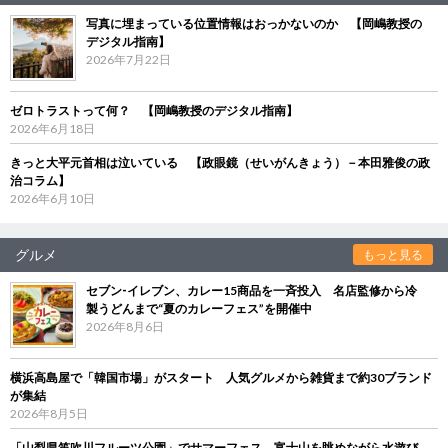
写真に埋まっている位置情報はおっかないのか 【岡嶋教授の
デジタル指南】
2026年7月22日
ゼロトラストって何？ 【岡嶋教授のデジタル指南】
2026年6月18日
きっと大平元首相は泣いている 【政眼鏡（せいがんきょう）－本田雅俊の政
治コラム】
2026年6月10日
グルメ
もっと見る
セブン‐イレブン、カレー15商品を一斉投入 名店監修から冷
製うどんまで“夏のカレーフェス”を開催中
2026年8月6日
横浜高島屋で「韓国市場」がスタート 人気グルメから雑貨まで約30ブランド
が集結
2026年8月5日
「山梨県笛吹川フルーツ公園」でサマーフェス 富士山を眺めながら水遊び、