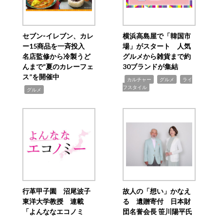
セブン‐イレブン、カレ
横浜高島屋で「韓国市
ー15商品を一斉投入
場」がスタート 人気
名店監修から冷製うど
グルメから雑貨まで約
んまで“夏のカレーフェ
30ブランドが集結
ス”を開催中
,
,
,
カルチャー
グルメ
ライ
フスタイル
,
グルメ
行革甲子園 沼尾波子
故人の「想い」かなえ
東洋大学教授 連載
る 遺贈寄付 日本財
「よんななエコノミ
団名誉会長 笹川陽平氏