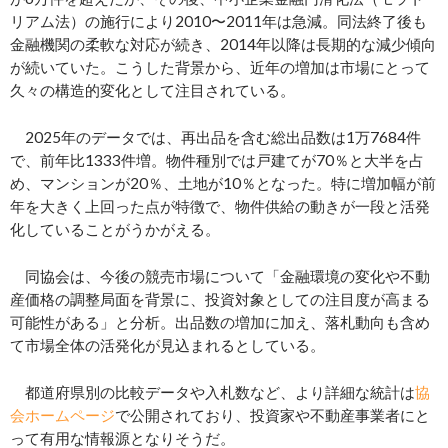
リアム法）の施行により2010〜2011年は急減。同法終了後も
金融機関の柔軟な対応が続き、2014年以降は長期的な減少傾向
が続いていた。こうした背景から、近年の増加は市場にとって
久々の構造的変化として注目されている。
2025年のデータでは、再出品を含む総出品数は1万7684件
で、前年比1333件増。物件種別では戸建てが70％と大半を占
め、マンションが20％、土地が10％となった。特に増加幅が前
年を大きく上回った点が特徴で、物件供給の動きが一段と活発
化していることがうかがえる。
同協会は、今後の競売市場について「金融環境の変化や不動
産価格の調整局面を背景に、投資対象としての注目度が高まる
可能性がある」と分析。出品数の増加に加え、落札動向も含め
て市場全体の活発化が見込まれるとしている。
都道府県別の比較データや入札数など、より詳細な統計は
協
会ホームページ
で公開されており、投資家や不動産事業者にと
って有用な情報源となりそうだ。