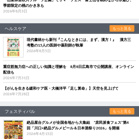
季節限定の桃のかき氷も
2026年8月3日
ヘルスケア
もっと見る
現代書林から新刊『こんなときには、まず、漢方！』 漢方三
考塾の15人の医師や薬剤師が執筆
2026年8月5日
重症筋無力症への正しい知識と理解を 8月8日広島市で公開講座、オンライン
配信も
2026年7月31日
【がんを生きる緩和ケア医・大橋洋平「足し算命」】天空を見上げて
2026年7月28日
フェスティバル
もっと見る
絶品屋台グルメが全国各地から大集結 “庶民派食フェス”第4
回「川口×絶品グルメビール＆日本酒祭り2026」を開催
2026年4月15日