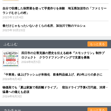
自分で収穫した秋野菜を使って芋煮作りを体験 埼玉県加須市の「ファミリー
ランドむさしの村」
2025年11月4日
春だけじゃもったいないさくらの名所、加治川で秋のマルシェ
2025年10月23日
ふむふむ
もっと見る
四日市の公害克服の歴史を伝える絵本『スモックリン』制作プ
ロジェクト クラウドファンディングで支援を募集
2026年8月5日
「中東発」値上げラッシュが本格化 飲食料品値上げ、約3年ぶりの多さに
2026年8月4日
物価高でも「夏は家族で長距離ドライブ」 宿泊ドライブ予算4万円超、渋滞・
猛暑への備えも必須
2026年8月3日
カルチャー
もっと見る