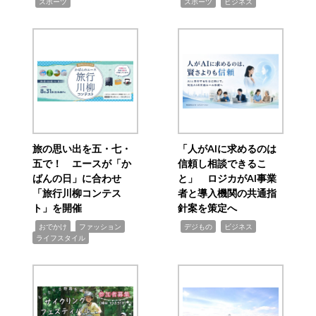
,
,
,
スポーツ
スポーツ
ビジネス
旅の思い出を五・七・
「人がAIに求めるのは
五で！ エースが「か
信頼し相談できるこ
ばんの日」に合わせ
と」 ロジカがAI事業
「旅行川柳コンテス
者と導入機関の共通指
ト」を開催
針案を策定へ
,
,
,
,
,
おでかけ
ファッション
デジもの
ビジネス
ライフスタイル