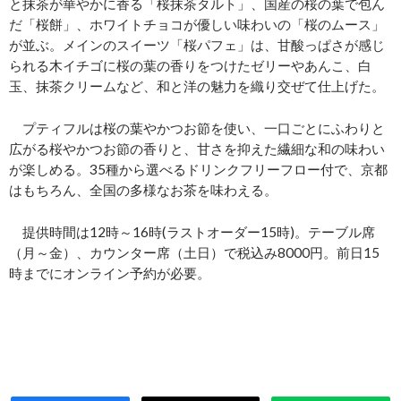
と抹茶が華やかに香る「桜抹茶タルト」、国産の桜の葉で包ん
だ「桜餅」、ホワイトチョコが優しい味わいの「桜のムース」
が並ぶ。メインのスイーツ「桜パフェ」は、甘酸っぱさが感じ
られる木イチゴに桜の葉の香りをつけたゼリーやあんこ、白
玉、抹茶クリームなど、和と洋の魅力を織り交ぜて仕上げた。
プティフルは桜の葉やかつお節を使い、一口ごとにふわりと
広がる桜やかつお節の香りと、甘さを抑えた繊細な和の味わい
が楽しめる。35種から選べるドリンクフリーフロー付で、京都
はもちろん、全国の多様なお茶を味わえる。
提供時間は12時～16時(ラストオーダー15時)。テーブル席
（月～金）、カウンター席（土日）で税込み8000円。前日15
時までにオンライン予約が必要。