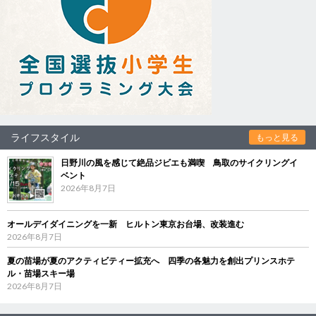
ライフスタイル
もっと見る
日野川の風を感じて絶品ジビエも満喫 鳥取のサイクリングイ
ベント
2026年8月7日
オールデイダイニングを一新 ヒルトン東京お台場、改装進む
2026年8月7日
夏の苗場が夏のアクティビティー拡充へ 四季の各魅力を創出プリンスホテ
ル・苗場スキー場
2026年8月7日