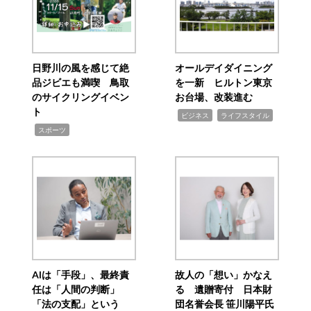
日野川の風を感じて絶
オールデイダイニング
品ジビエも満喫 鳥取
を一新 ヒルトン東京
のサイクリングイベン
お台場、改装進む
ト
,
,
ビジネス
ライフスタイル
,
スポーツ
AIは「手段」、最終責
故人の「想い」かなえ
任は「人間の判断」
る 遺贈寄付 日本財
「法の支配」という
団名誉会長 笹川陽平氏