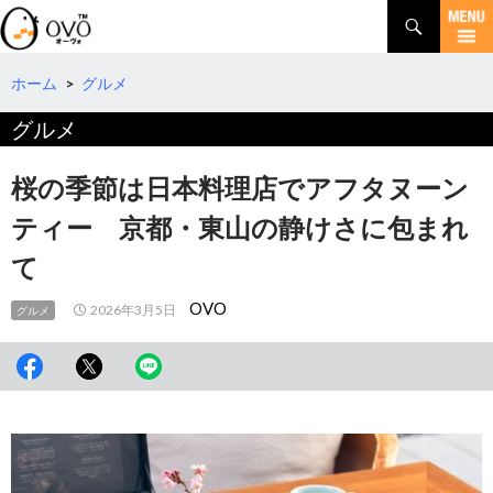
検
索
コ
ン
テ
ホーム
>
グルメ
ン
グルメ
ツ
へ
移
桜の季節は日本料理店でアフタヌーン
動
ティー 京都・東山の静けさに包まれ
て
OVO
2026年3月5日
グルメ