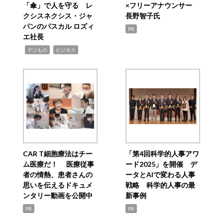
「傘」で人を守る レ
×フリーアナウンサー
クシスネクシス・ジャ
長野智子氏
パンのパスカル ロズィ
PR
エ社長
,
,
デジもの
ビジネス
CAR T細胞療法はチー
「第4回科学的人事アワ
ム医療だ！ 医療従事
ード2025」を開催 デ
者の情熱、患者さんの
ータとAIで変わる人事
思いを伝えるドキュメ
戦略 科学的人事の最
ンタリー動画を公開中
新事例
PR
PR