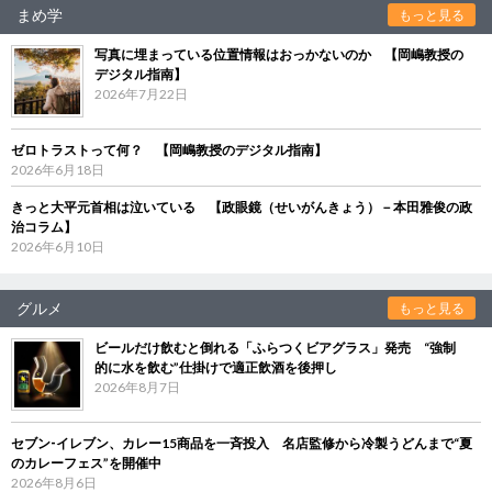
まめ学
もっと見る
写真に埋まっている位置情報はおっかないのか 【岡嶋教授の
デジタル指南】
2026年7月22日
ゼロトラストって何？ 【岡嶋教授のデジタル指南】
2026年6月18日
きっと大平元首相は泣いている 【政眼鏡（せいがんきょう）－本田雅俊の政
治コラム】
2026年6月10日
グルメ
もっと見る
ビールだけ飲むと倒れる「ふらつくビアグラス」発売 “強制
的に水を飲む”仕掛けで適正飲酒を後押し
2026年8月7日
セブン‐イレブン、カレー15商品を一斉投入 名店監修から冷製うどんまで“夏
のカレーフェス”を開催中
2026年8月6日