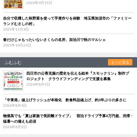
2026年4月15日
自分で収穫した秋野菜を使って芋煮作りを体験 埼玉県加須市の「ファミリー
ランドむさしの村」
2025年11月4日
春だけじゃもったいないさくらの名所、加治川で秋のマルシェ
2025年10月23日
ふむふむ
もっと見る
四日市の公害克服の歴史を伝える絵本『スモックリン』制作プ
ロジェクト クラウドファンディングで支援を募集
2026年8月5日
「中東発」値上げラッシュが本格化 飲食料品値上げ、約3年ぶりの多さに
2026年8月4日
物価高でも「夏は家族で長距離ドライブ」 宿泊ドライブ予算4万円超、渋滞・
猛暑への備えも必須
2026年8月3日