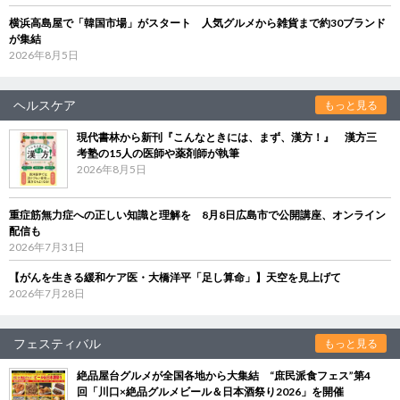
横浜高島屋で「韓国市場」がスタート 人気グルメから雑貨まで約30ブランド
が集結
2026年8月5日
ヘルスケア
もっと見る
現代書林から新刊『こんなときには、まず、漢方！』 漢方三
考塾の15人の医師や薬剤師が執筆
2026年8月5日
重症筋無力症への正しい知識と理解を 8月8日広島市で公開講座、オンライン
配信も
2026年7月31日
【がんを生きる緩和ケア医・大橋洋平「足し算命」】天空を見上げて
2026年7月28日
フェスティバル
もっと見る
絶品屋台グルメが全国各地から大集結 “庶民派食フェス”第4
回「川口×絶品グルメビール＆日本酒祭り2026」を開催