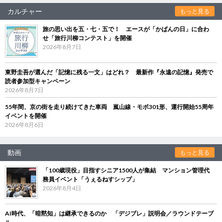
カルチャー
もっと見る
旅の思い出を五・七・五で！ エースが「かばんの日」に合わ
せ「旅行川柳コンテスト」を開催
2026年8月7日
東野圭吾が選んだ「記憶に残る一文」はどれ？ 最新作『永遠の記憶』発売で
読者参加型キャンペーン
2026年8月7日
55年間、京の街を走り続けてきた車両 嵐山線・モボ301形、運行開始55周年
イベントを開催
2026年8月6日
動画
もっと見る
「100歳現役」目指すシニア1500人が集結 マンション管理代
務員イベント「うぇるねすシップ」
2026年8月4日
AI時代、「暗黙知」は継承できるのか 「デジブレ」説明会／ラウンドテーブ