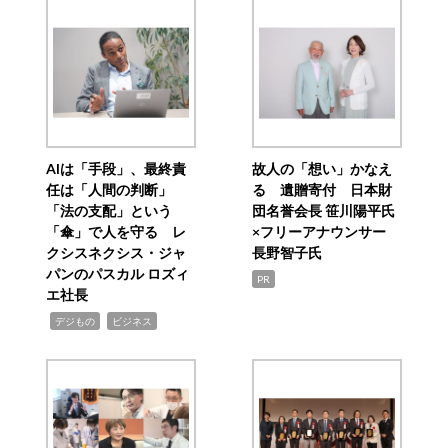
AIは「手段」、最終責
故人の「想い」かなえ
任は「人間の判断」
る 遺贈寄付 日本財
「法の支配」という
団名誉会長 笹川陽平氏
「傘」で人を守る レ
×フリーアナウンサー
クシスネクシス・ジャ
長野智子氏
パンのパスカル ロズィ
PR
エ社長
,
,
デジもの
ビジネス