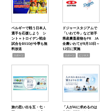
ベルギーで戦う日本人
ドジャースタジアムで
選手を応援しよう シ
「いわて牛」など岩手
ント＝トロイデン戦全
県産農畜産物をPR JA
試合をBS10が今季も無
全農いわてが8月10日～
料放送
12日に実施
,
,
,
スポーツ
スポーツ
ビジネス
旅の思い出を五・七・
「人がAIに求めるのは