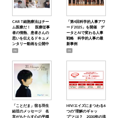
CAR T細胞療法はチー
「第4回科学的人事アワ
ム医療だ！ 医療従事
ード2025」を開催 デ
者の情熱、患者さんの
ータとAIで変わる人事
思いを伝えるドキュメ
戦略 科学的人事の最
ンタリー動画を公開中
新事例
PR
PR
「ことだま」宿る羽生
HIV/エイズにまつわる6
結弦のメッセージ 名
つの“理解のギャッ
言がもたらす心の平穏
プ”とは？ 2030年の流