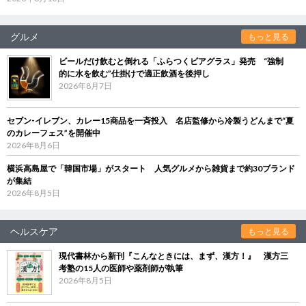
グルメ
もっと見る
ビールだけ飲むと倒れる「ふらつくビアグラス」発売 “強制
的に水を飲む”仕掛けで適正飲酒を後押し
2026年8月7日
セブン‐イレブン、カレー15商品を一斉投入 名店監修から冷製うどんまで“夏
のカレーフェス”を開催中
2026年8月6日
横浜高島屋で「韓国市場」がスタート 人気グルメから雑貨まで約30ブランド
が集結
2026年8月5日
ヘルスケア
もっと見る
現代書林から新刊『こんなときには、まず、漢方！』 漢方三
考塾の15人の医師や薬剤師が執筆
2026年8月5日