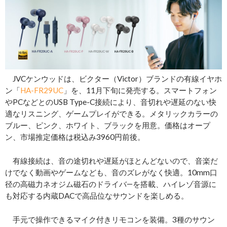
JVCケンウッドは、ビクター（Victor）ブランドの有線イヤホ
ン「
HA-FR29UC
」を、11月下旬に発売する。スマートフォン
やPCなどとのUSB Type-C接続により、音切れや遅延のない快
適なリスニング、ゲームプレイができる。メタリックカラーの
ブルー、ピンク、ホワイト、ブラックを用意。価格はオープ
ン、市場推定価格は税込み3960円前後。
有線接続は、音の途切れや遅延がほとんどないので、音楽だ
けでなく動画やゲームなども、音のズレがなく快適。10mm口
径の高磁力ネオジム磁石のドライバ―を搭載、ハイレゾ音源に
も対応する内蔵DACで高品位なサウンドを楽しめる。
手元で操作できるマイク付きリモコンを装備。3種のサウン