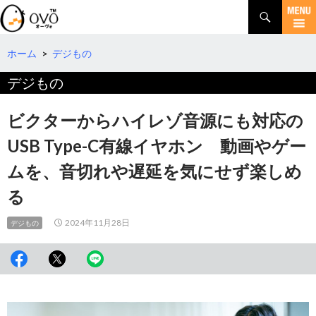
検
索
コ
ン
テ
ホーム
>
デジもの
ン
デジもの
ツ
へ
移
ビクターからハイレゾ音源にも対応の
動
USB Type-C有線イヤホン 動画やゲー
ムを、音切れや遅延を気にせず楽しめ
る
2024年11月28日
デジもの