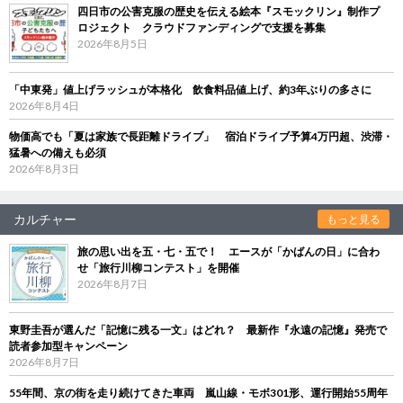
四日市の公害克服の歴史を伝える絵本『スモックリン』制作プ
ロジェクト クラウドファンディングで支援を募集
2026年8月5日
「中東発」値上げラッシュが本格化 飲食料品値上げ、約3年ぶりの多さに
2026年8月4日
物価高でも「夏は家族で長距離ドライブ」 宿泊ドライブ予算4万円超、渋滞・
猛暑への備えも必須
2026年8月3日
カルチャー
もっと見る
旅の思い出を五・七・五で！ エースが「かばんの日」に合わ
せ「旅行川柳コンテスト」を開催
2026年8月7日
東野圭吾が選んだ「記憶に残る一文」はどれ？ 最新作『永遠の記憶』発売で
読者参加型キャンペーン
2026年8月7日
55年間、京の街を走り続けてきた車両 嵐山線・モボ301形、運行開始55周年