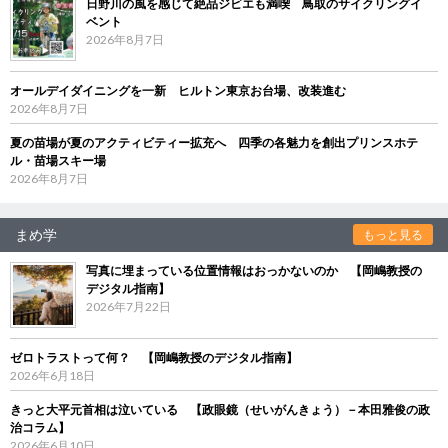
日野川の風を感じて絶品ジビエも満喫 鳥取のサイクリングイ
ベント
2026年8月7日
オールデイダイニングを一新 ヒルトン東京お台場、改装進む
2026年8月7日
夏の苗場が夏のアクティビティー拡充へ 四季の各魅力を創出プリンスホテ
ル・苗場スキー場
2026年8月7日
まめ学
もっと見る
写真に埋まっている位置情報はおっかないのか 【岡嶋教授の
デジタル指南】
2026年7月22日
ゼロトラストって何？ 【岡嶋教授のデジタル指南】
2026年6月18日
きっと大平元首相は泣いている 【政眼鏡（せいがんきょう）－本田雅俊の政
治コラム】
2026年6月10日