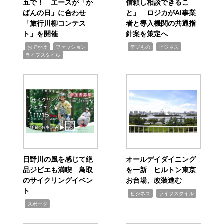
五で！ エースが「か
信頼し相談できるこ
ばんの日」に合わせ
と」 ロジカがAI事業
「旅行川柳コンテス
者と導入機関の共通指
ト」を開催
針案を策定へ
,
,
,
,
,
おでかけ
ファッション
デジもの
ビジネス
ライフスタイル
日野川の風を感じて絶
オールデイダイニング
品ジビエも満喫 鳥取
を一新 ヒルトン東京
のサイクリングイベン
お台場、改装進む
ト
,
,
ビジネス
ライフスタイル
,
スポーツ