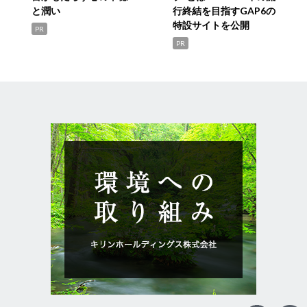
と潤い
行終結を目指すGAP6の
特設サイトを公開
PR
PR