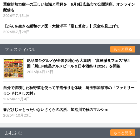
重症筋無力症への正しい知識と理解を 8月8日広島市で公開講座、オンライン
配信も
2026年7月31日
【がんを生きる緩和ケア医・大橋洋平「足し算命」】天空を見上げて
2026年7月28日
フェスティバル
もっと見る
絶品屋台グルメが全国各地から大集結 “庶民派食フェス”第4
回「川口×絶品グルメビール＆日本酒祭り2026」を開催
2026年4月15日
自分で収穫した秋野菜を使って芋煮作りを体験 埼玉県加須市の「ファミリー
ランドむさしの村」
2025年11月4日
春だけじゃもったいないさくらの名所、加治川で秋のマルシェ
2025年10月23日
ふむふむ
もっと見る