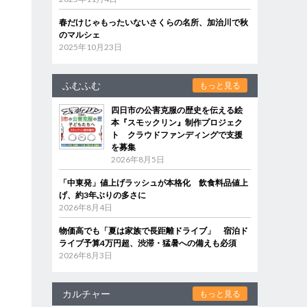
春だけじゃもったいないさくらの名所、加治川で秋
のマルシェ
2025年10月23日
ふむふむ
もっと見る
四日市の公害克服の歴史を伝える絵
本『スモックリン』制作プロジェク
ト クラウドファンディングで支援
を募集
2026年8月5日
「中東発」値上げラッシュが本格化 飲食料品値上
げ、約3年ぶりの多さに
2026年8月4日
物価高でも「夏は家族で長距離ドライブ」 宿泊ド
ライブ予算4万円超、渋滞・猛暑への備えも必須
2026年8月3日
カルチャー
もっと見る