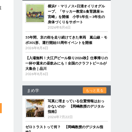
横浜F・マリノス×日清オイリオグル
は
ープ、「サッカー教室&食育講座 in
宮崎」を開催 小学1年生～3年生の
身体づくりをサポート
2026年8月6日
55年間、京の街を走り続けてきた車両 嵐山線・モ
ボ301形、運行開始55周年イベントを開催
2026年8月6日
【入場無料！大江戸ビール祭り2026秋】仕事帰りの
一杯や週末の昼飲みにも！全国のクラフトビールが
大集合｜品川
2026年8月6日
まめ学
もっと見る
写真に埋まっている位置情報はおっ
かないのか 【岡嶋教授のデジタル
指南】
2026年7月22日
ゼロトラストって何？ 【岡嶋教授のデジタル指