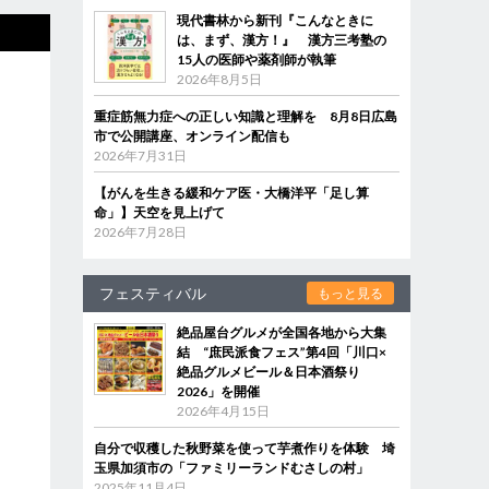
現代書林から新刊『こんなときに
は、まず、漢方！』 漢方三考塾の
15人の医師や薬剤師が執筆
2026年8月5日
重症筋無力症への正しい知識と理解を 8月8日広島
市で公開講座、オンライン配信も
2026年7月31日
【がんを生きる緩和ケア医・大橋洋平「足し算
命」】天空を見上げて
2026年7月28日
フェスティバル
もっと見る
絶品屋台グルメが全国各地から大集
結 “庶民派食フェス”第4回「川口×
絶品グルメビール＆日本酒祭り
2026」を開催
2026年4月15日
自分で収穫した秋野菜を使って芋煮作りを体験 埼
玉県加須市の「ファミリーランドむさしの村」
2025年11月4日