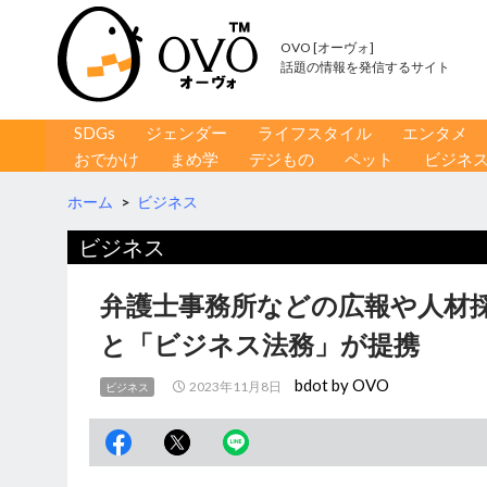
OVO [オーヴォ]
話題の情報を発信するサイト
コンテンツへ移動
検
SDGs
ジェンダー
ライフスタイル
エンタメ
索
おでかけ
まめ学
デジもの
ペット
ビジネ
ホーム
>
ビジネス
ビジネス
弁護士事務所などの広報や人材
と「ビジネス法務」が提携
bdot by OVO
2023年11月8日
ビジネス