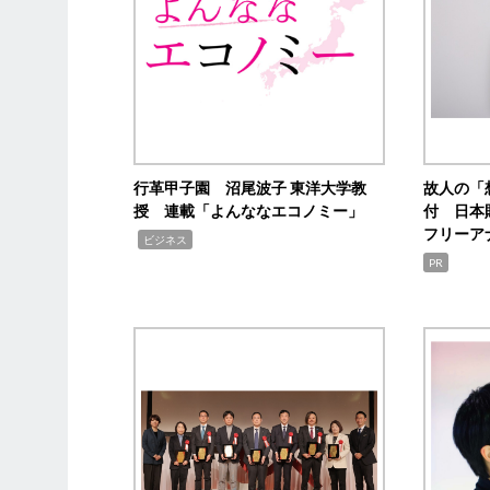
行革甲子園 沼尾波子 東洋大学教
故人の「
授 連載「よんななエコノミー」
付 日本
フリーア
,
ビジネス
PR