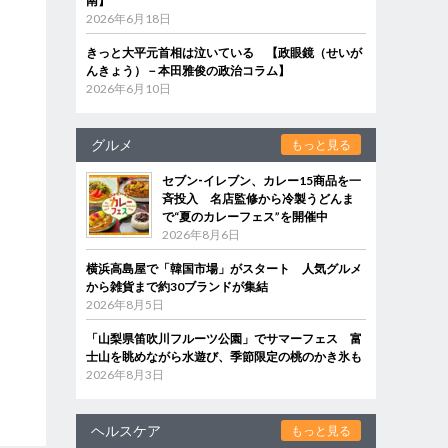
南】
2026年6月18日
きっと大平元首相は泣いている 【政眼鏡（せいが
んきょう）－本田雅俊の政治コラム】
2026年6月10日
グルメ
もっと見る
セブン‐イレブン、カレー15商品を一
斉投入 名店監修から冷製うどんま
で“夏のカレーフェス”を開催中
2026年8月6日
横浜高島屋で「韓国市場」がスタート 人気グルメ
から雑貨まで約30ブランドが集結
2026年8月5日
「山梨県笛吹川フルーツ公園」でサマーフェス 富
士山を眺めながら水遊び、季節限定の桃のかき氷も
2026年8月3日
ヘルスケア
もっと見る