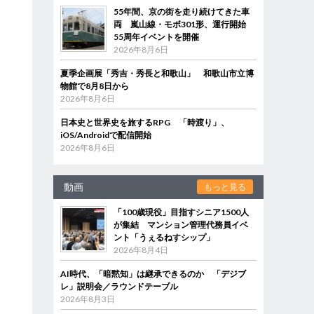
55年間、京の街を走り続けてきた車
両 嵐山線・モボ301形、運行開始
55周年イベントを開催
2026年8月6日
夏季企画展「秀吉・秀長と和歌山」 和歌山市立博
物館で8月8日から
2026年8月6日
日本史と世界史を旅するRPG 「時渡り」、
iOS/Androidで配信開始
2026年8月6日
動画
もっと見る
「100歳現役」目指すシニア1500人
が集結 マンション管理代務員イベ
ント「うぇるねすシップ」
2026年8月4日
AI時代、「暗黙知」は継承できるのか 「デジブ
レ」説明会／ラウンドテーブル
2026年8月3日