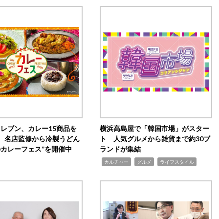
イレブン、カレー15商品を
横浜高島屋で「韓国市場」がスター
 名店監修から冷製うどん
ト 人気グルメから雑貨まで約30ブ
のカレーフェス”を開催中
ランドが集結
,
,
,
カルチャー
グルメ
ライフスタイル