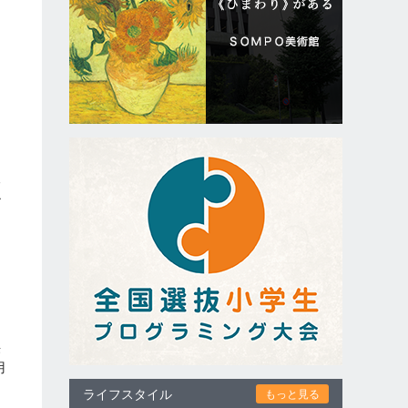
阪
ル
」
供
用
ライフスタイル
もっと見る