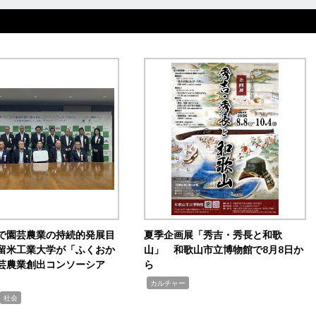
で園芸農業の持続的発展目
夏季企画展「秀吉・秀長と和歌
留米工業大学が「ふくおか
山」 和歌山市立博物館で8月8日か
芸農業創出コンソーシア
ら
,
カルチャー
社会