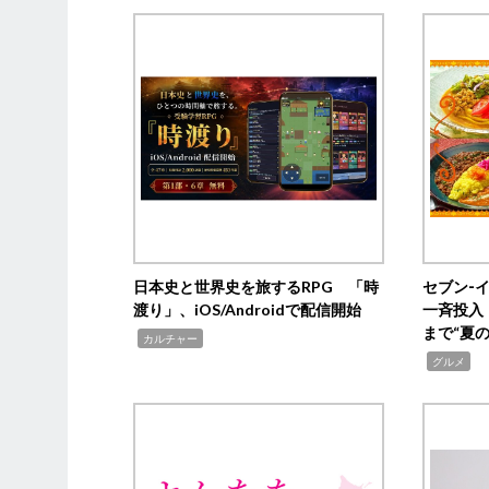
日本史と世界史を旅するRPG 「時
セブン‐
渡り」、iOS/Androidで配信開始
一斉投入
まで“夏
,
カルチャー
,
グルメ