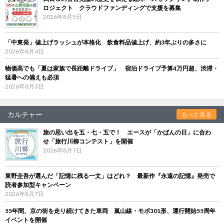
ロジェクト クラウドファンディングで支援を募集
2026年8月5日
「中東発」値上げラッシュが本格化 飲食料品値上げ、約3年ぶりの多さに
2026年8月4日
物価高でも「夏は家族で長距離ドライブ」 宿泊ドライブ予算4万円超、渋滞・
猛暑への備えも必須
2026年8月3日
カルチャー
もっと見る
旅の思い出を五・七・五で！ エースが「かばんの日」に合わ
せ「旅行川柳コンテスト」を開催
2026年8月7日
東野圭吾が選んだ「記憶に残る一文」はどれ？ 最新作『永遠の記憶』発売で
読者参加型キャンペーン
2026年8月7日
55年間、京の街を走り続けてきた車両 嵐山線・モボ301形、運行開始55周年
イベントを開催