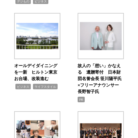
,
,
デジもの
ビジネス
オールデイダイニング
故人の「想い」かなえ
を一新 ヒルトン東京
る 遺贈寄付 日本財
お台場、改装進む
団名誉会長 笹川陽平氏
×フリーアナウンサー
,
,
ビジネス
ライフスタイル
長野智子氏
PR