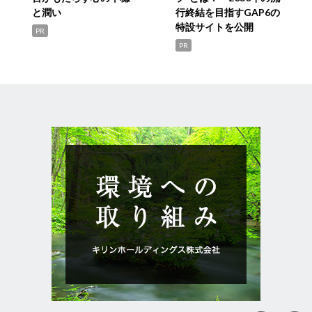
と潤い
行終結を目指すGAP6の
特設サイトを公開
PR
PR