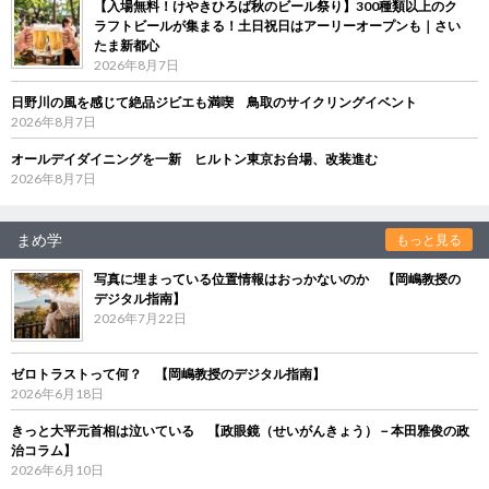
【入場無料！けやきひろば秋のビール祭り】300種類以上のク
ラフトビールが集まる！土日祝日はアーリーオープンも｜さい
たま新都心
2026年8月7日
日野川の風を感じて絶品ジビエも満喫 鳥取のサイクリングイベント
2026年8月7日
オールデイダイニングを一新 ヒルトン東京お台場、改装進む
2026年8月7日
まめ学
もっと見る
写真に埋まっている位置情報はおっかないのか 【岡嶋教授の
デジタル指南】
2026年7月22日
ゼロトラストって何？ 【岡嶋教授のデジタル指南】
2026年6月18日
きっと大平元首相は泣いている 【政眼鏡（せいがんきょう）－本田雅俊の政
治コラム】
2026年6月10日