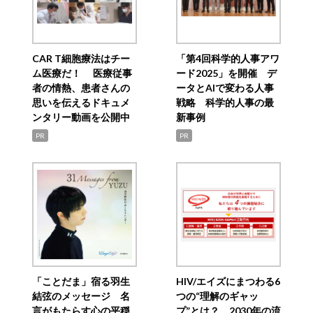
CAR T細胞療法はチー
「第4回科学的人事アワ
ム医療だ！ 医療従事
ード2025」を開催 デ
者の情熱、患者さんの
ータとAIで変わる人事
思いを伝えるドキュメ
戦略 科学的人事の最
ンタリー動画を公開中
新事例
PR
PR
「ことだま」宿る羽生
HIV/エイズにまつわる6
結弦のメッセージ 名
つの“理解のギャッ
言がもたらす心の平穏
プ”とは？ 2030年の流