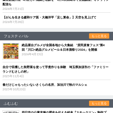
配信も
2026年7月31日
【がんを生きる緩和ケア医・大橋洋平「足し算命」】天空を見上げて
2026年7月28日
フェスティバル
もっと見る
絶品屋台グルメが全国各地から大集結 “庶民派食フェス”第4
回「川口×絶品グルメビール＆日本酒祭り2026」を開催
2026年4月15日
自分で収穫した秋野菜を使って芋煮作りを体験 埼玉県加須市の「ファミリー
ランドむさしの村」
2025年11月4日
春だけじゃもったいないさくらの名所、加治川で秋のマルシェ
2025年10月23日
ふむふむ
もっと見る
四日市の公害克服の歴史を伝える絵本『スモックリン』制作プ