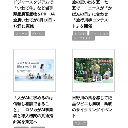
ドジャースタジアムで
旅の思い出を五・七・
「いわて牛」など岩手
五で！ エースが「か
県産農畜産物をPR JA
ばんの日」に合わせ
全農いわてが8月10日～
「旅行川柳コンテス
12日に実施
ト」を開催
,
,
,
,
,
スポーツ
ビジネス
おでかけ
ファッション
ライフスタイル
「人がAIに求めるのは
日野川の風を感じて絶
信頼し相談できるこ
品ジビエも満喫 鳥取
と」 ロジカがAI事業
のサイクリングイベン
者と導入機関の共通指
ト
針案を策定へ
,
スポーツ