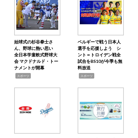
始球式の杉谷拳士さ
ベルギーで戦う日本人
ん、野球に熱い思い
選手を応援しよう シ
全日本学童軟式野球大
ント＝トロイデン戦全
会 マクドナルド・トー
試合をBS10が今季も無
ナメントが開幕
料放送
,
,
スポーツ
スポーツ