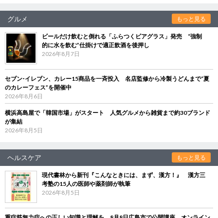
グルメ
もっと見る
ビールだけ飲むと倒れる「ふらつくビアグラス」発売 “強制
的に水を飲む”仕掛けで適正飲酒を後押し
2026年8月7日
セブン‐イレブン、カレー15商品を一斉投入 名店監修から冷製うどんまで“夏
のカレーフェス”を開催中
2026年8月6日
横浜高島屋で「韓国市場」がスタート 人気グルメから雑貨まで約30ブランド
が集結
2026年8月5日
ヘルスケア
もっと見る
現代書林から新刊『こんなときには、まず、漢方！』 漢方三
考塾の15人の医師や薬剤師が執筆
2026年8月5日
重症筋無力症への正しい知識と理解を 8月8日広島市で公開講座、オンライン