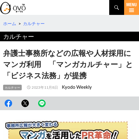
検
索
コ
ン
テ
ホーム
>
カルチャー
ン
カルチャー
ツ
へ
移
弁護士事務所などの広報や人材採用に
動
マンガ利用 「マンガカルチャー」と
「ビジネス法務」が提携
Kyodo Weekly
2023年11月8日
カルチャー