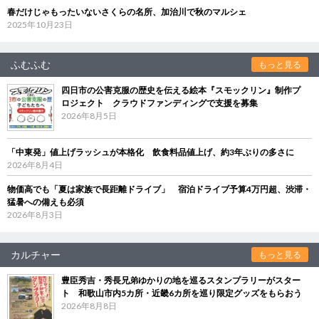
春だけじゃもったいないさくらの名所、加治川で秋のマルシェ
2025年10月23日
ふむふむ
もっと見る
四日市の公害克服の歴史を伝える絵本『スモックリン』制作プ
ロジェクト クラウドファンディングで支援を募集
2026年8月5日
「中東発」値上げラッシュが本格化 飲食料品値上げ、約3年ぶりの多さに
2026年8月4日
物価高でも「夏は家族で長距離ドライブ」 宿泊ドライブ予算4万円超、渋滞・
猛暑への備えも必須
2026年8月3日
カルチャー
もっと見る
豊臣秀吉・秀長兄弟ゆかりの地を巡るスタンプラリーがスター
ト 和歌山市内5カ所・近畿6カ所を巡り限定グッズをもらおう
2026年8月8日