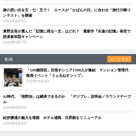
旅の思い出を五・七・五で！ エースが「かばんの日」に合わせ「旅行川柳コ
ンテスト」を開催
2026年8月7日
東野圭吾が選んだ「記憶に残る一文」はどれ？ 最新作『永遠の記憶』発売で
読者参加型キャンペーン
2026年8月7日
動画
もっと見る
「100歳現役」目指すシニア1500人が集結 マンション管理代
務員イベント「うぇるねすシップ」
2026年8月4日
AI時代、「暗黙知」は継承できるのか 「デジブレ」説明会／ラウンドテーブ
ル
2026年8月3日
紀伊勝浦の魅力を堪能 ホテル浦島、日昇館をリニューアル
2026年8月3日