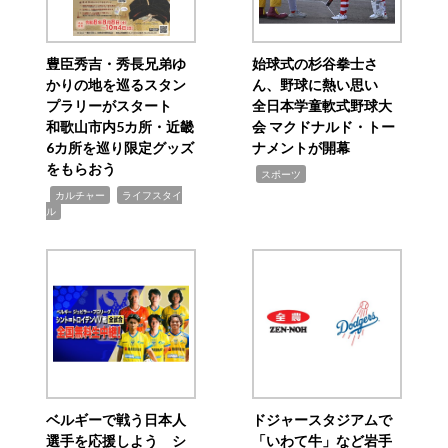
豊臣秀吉・秀長兄弟ゆ
始球式の杉谷拳士さ
かりの地を巡るスタン
ん、野球に熱い思い
プラリーがスタート
全日本学童軟式野球大
和歌山市内5カ所・近畿
会 マクドナルド・トー
6カ所を巡り限定グッズ
ナメントが開幕
をもらおう
,
スポーツ
,
,
カルチャー
ライフスタイ
ル
ベルギーで戦う日本人
ドジャースタジアムで
選手を応援しよう シ
「いわて牛」など岩手