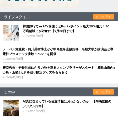
ライフスタイル
もっと見る
韓国旅行でau PAYを使うとPontaポイント最大20％還元！30
万店舗以上が対象に【9月30日まで】
2026年8月8日
ノーベル賞受賞・白川英樹博士が小中高生を直接指導 名城大学が講演会と導
電性プラスチック実験イベントを開催
2026年8月8日
豊臣秀吉・秀長兄弟ゆかりの地を巡るスタンプラリーがスタート 和歌山市内5
カ所・近畿6カ所を巡り限定グッズをもらおう
2026年8月8日
まめ学
もっと見る
写真に埋まっている位置情報はおっかないのか 【岡嶋教授の
デジタル指南】
2026年7月22日