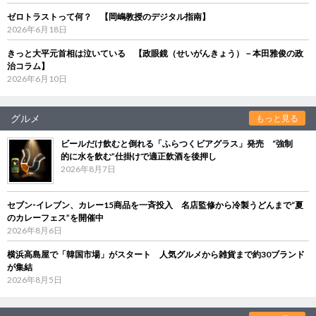
ゼロトラストって何？ 【岡嶋教授のデジタル指南】
2026年6月18日
きっと大平元首相は泣いている 【政眼鏡（せいがんきょう）－本田雅俊の政
治コラム】
2026年6月10日
グルメ
もっと見る
ビールだけ飲むと倒れる「ふらつくビアグラス」発売 “強制
的に水を飲む”仕掛けで適正飲酒を後押し
2026年8月7日
セブン‐イレブン、カレー15商品を一斉投入 名店監修から冷製うどんまで“夏
のカレーフェス”を開催中
2026年8月6日
横浜高島屋で「韓国市場」がスタート 人気グルメから雑貨まで約30ブランド
が集結
2026年8月5日