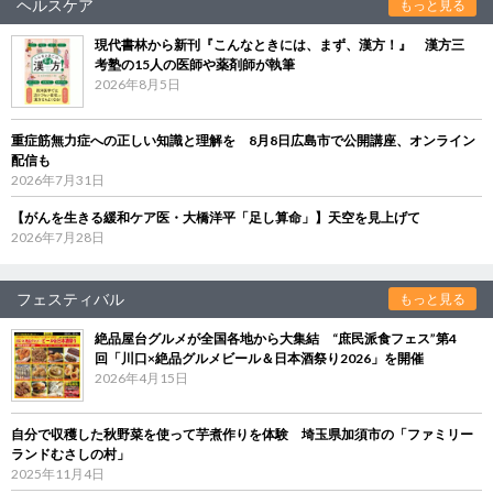
ヘルスケア
もっと見る
現代書林から新刊『こんなときには、まず、漢方！』 漢方三
考塾の15人の医師や薬剤師が執筆
2026年8月5日
重症筋無力症への正しい知識と理解を 8月8日広島市で公開講座、オンライン
配信も
2026年7月31日
【がんを生きる緩和ケア医・大橋洋平「足し算命」】天空を見上げて
2026年7月28日
フェスティバル
もっと見る
絶品屋台グルメが全国各地から大集結 “庶民派食フェス”第4
回「川口×絶品グルメビール＆日本酒祭り2026」を開催
2026年4月15日
自分で収穫した秋野菜を使って芋煮作りを体験 埼玉県加須市の「ファミリー
ランドむさしの村」
2025年11月4日