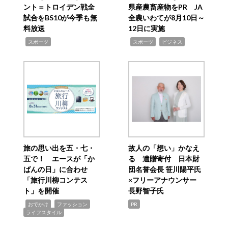
ント＝トロイデン戦全
県産農畜産物をPR JA
試合をBS10が今季も無
全農いわてが8月10日～
料放送
12日に実施
,
,
,
スポーツ
スポーツ
ビジネス
旅の思い出を五・七・
故人の「想い」かなえ
五で！ エースが「か
る 遺贈寄付 日本財
ばんの日」に合わせ
団名誉会長 笹川陽平氏
「旅行川柳コンテス
×フリーアナウンサー
ト」を開催
長野智子氏
,
,
,
おでかけ
ファッション
PR
ライフスタイル