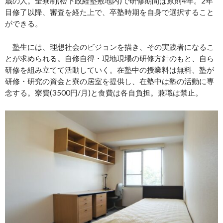
歳の人。全寮制(松下政経塾敷地内)で研修期間は原則4年。2年
目修了以降、審査を経た上で、卒塾時期を自身で選択すること
ができる。
塾生には、理想社会のビジョンを描き、その実践者になるこ
とが求められる。自修自得・現地現場の研修方針のもと、自ら
研修を組み立てて活動していく。在塾中の授業料は無料、塾が
研修・研究の資金と寮の居室を提供し、在塾中は塾の活動に専
念する。寮費(3500円/月)と食費は各自負担。兼職は禁止。