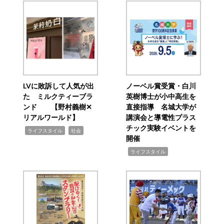
LVに敗訴して人気が出
ノーベル賞受賞・白川
た ミルクティーブラ
英樹博士が小中高生を
ンド 【野村義樹✕
直接指導 名城大学が
リアルワールド】
講演会と導電性プラス
チック実験イベントを
,
,
ライフスタイル
社会
開催
,
ライフスタイル