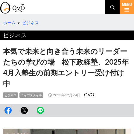
検
索
コ
ン
テ
ホーム
>
ビジネス
ン
ビジネス
ツ
へ
移
本気で未来と向き合う未来のリーダー
動
たちの学びの場 松下政経塾、2025年
4月入塾生の前期エントリー受け付け
中
OVO
2023年12月24日
ビジネス
ライフスタイル