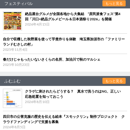
フェスティバル
もっと見る
絶品屋台グルメが全国各地から大集結 “庶民派食フェス”第4
回「川口×絶品グルメビール＆日本酒祭り2026」を開催
2026年4月15日
自分で収穫した秋野菜を使って芋煮作りを体験 埼玉県加須市の「ファミリー
ランドむさしの村」
2025年11月4日
春だけじゃもったいないさくらの名所、加治川で秋のマルシェ
2025年10月23日
ふむふむ
もっと見る
クラゲに刺されたらどうする？ 真水で洗うのはNG、正しい
応急処置を知っておこう
2026年8月10日
四日市の公害克服の歴史を伝える絵本『スモックリン』制作プロジェクト ク
ラウドファンディングで支援を募集
2026年8月5日