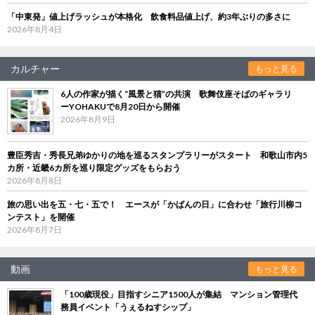
「中東発」値上げラッシュが本格化 飲食料品値上げ、約3年ぶりの多さに
2026年8月4日
カルチャー
もっと見る
6人の作家が描く“風景と猫”の共演 歌舞伎座そばのギャラリ
ーYOHAKUで8月20日から開催
2026年8月9日
豊臣秀吉・秀長兄弟ゆかりの地を巡るスタンプラリーがスタート 和歌山市内5
カ所・近畿6カ所を巡り限定グッズをもらおう
2026年8月8日
旅の思い出を五・七・五で！ エースが「かばんの日」に合わせ「旅行川柳コ
ンテスト」を開催
2026年8月7日
動画
もっと見る
「100歳現役」目指すシニア1500人が集結 マンション管理代
務員イベント「うぇるねすシップ」