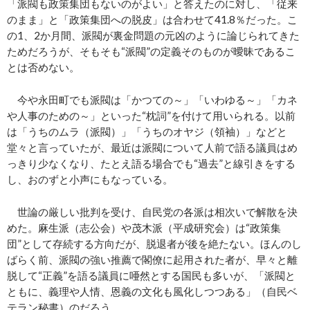
「派閥も政策集団もないのがよい」と答えたのに対し、「従来
のまま」と「政策集団への脱皮」は合わせて41.8％だった。こ
の1、2か月間、派閥が裏金問題の元凶のように論じられてきた
ためだろうが、そもそも“派閥”の定義そのものが曖昧であるこ
とは否めない。
今や永田町でも派閥は「かつての～」「いわゆる～」「カネ
や人事のための～」といった“枕詞”を付けて用いられる。以前
は「うちのムラ（派閥）」「うちのオヤジ（領袖）」などと
堂々と言っていたが、最近は派閥について人前で語る議員はめ
っきり少なくなり、たとえ語る場合でも“過去”と線引きをする
し、おのずと小声にもなっている。
世論の厳しい批判を受け、自民党の各派は相次いで解散を決
めた。麻生派（志公会）や茂木派（平成研究会）は“政策集
団”として存続する方向だが、脱退者が後を絶たない。ほんのし
ばらく前、派閥の強い推薦で閣僚に起用された者が、早々と離
脱して“正義”を語る議員に唖然とする国民も多いが、「派閥と
ともに、義理や人情、恩義の文化も風化しつつある」（自民ベ
テラン秘書）のだろう。