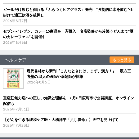
ビールだけ飲むと倒れる「ふらつくビアグラス」発売 “強制的に水を飲む”仕
掛けで適正飲酒を後押し
2026年8月7日
セブン‐イレブン、カレー15商品を一斉投入 名店監修から冷製うどんまで“夏
のカレーフェス”を開催中
2026年8月6日
ヘルスケア
もっと見る
現代書林から新刊『こんなときには、まず、漢方！』 漢方三
考塾の15人の医師や薬剤師が執筆
2026年8月5日
重症筋無力症への正しい知識と理解を 8月8日広島市で公開講座、オンライン
配信も
2026年7月31日
【がんを生きる緩和ケア医・大橋洋平「足し算命」】天空を見上げて
2026年7月28日