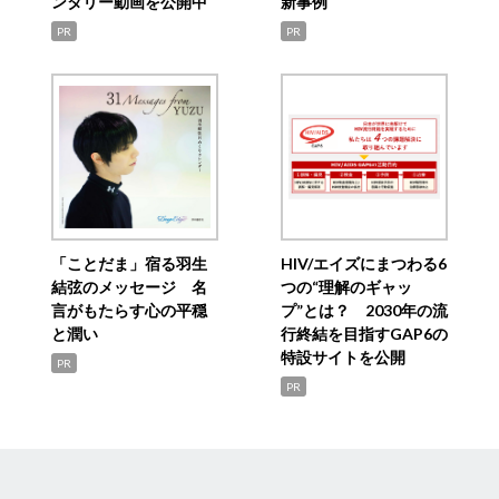
ンタリー動画を公開中
新事例
PR
PR
「ことだま」宿る羽生
HIV/エイズにまつわる6
結弦のメッセージ 名
つの“理解のギャッ
言がもたらす心の平穏
プ”とは？ 2030年の流
と潤い
行終結を目指すGAP6の
特設サイトを公開
PR
PR