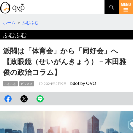
検
索
コ
ン
テ
ホーム
>
ふむふむ
ン
ふむふむ
ツ
へ
移
派閥は「体育会」から「同好会」へ
動
【政眼鏡（せいがんきょう）－本田雅
俊の政治コラム】
bdot by OVO
2024年2月9日
ふむふむ
ビジネス