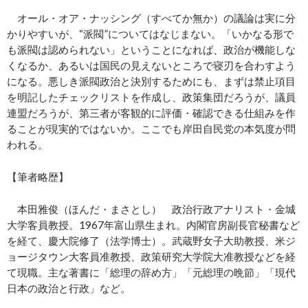
オール・オア・ナッシング（すべてか無か）の議論は実に分
かりやすいが、“派閥”についてはなじまない。「いかなる形で
も派閥は認められない」ということになれば、政治が機能しな
くなるか、あるいは国民の見えないところで寝刃を合わすよう
になる。悪しき派閥政治と決別するためにも、まずは禁止項目
を明記したチェックリストを作成し、政策集団だろうが、議員
連盟だろうが、第三者が客観的に評価・確認できる仕組みを作
ることが現実的ではないか。ここでも岸田自民党の本気度が問
われる。
【筆者略歴】
本田雅俊（ほんだ・まさとし） 政治行政アナリスト・金城
大学客員教授。1967年富山県生まれ。内閣官房副長官秘書など
を経て、慶大院修了（法学博士）。武蔵野女子大助教授、米ジ
ョージタウン大客員准教授、政策研究大学院大准教授などを経
て現職。主な著書に「総理の辞め方」「元総理の晩節」「現代
日本の政治と行政」など。