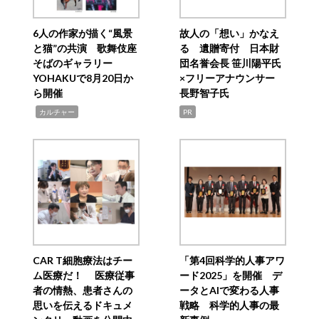
6人の作家が描く“風景
故人の「想い」かなえ
と猫”の共演 歌舞伎座
る 遺贈寄付 日本財
そばのギャラリー
団名誉会長 笹川陽平氏
YOHAKUで8月20日か
×フリーアナウンサー
ら開催
長野智子氏
,
カルチャー
PR
CAR T細胞療法はチー
「第4回科学的人事アワ
ム医療だ！ 医療従事
ード2025」を開催 デ
者の情熱、患者さんの
ータとAIで変わる人事
思いを伝えるドキュメ
戦略 科学的人事の最