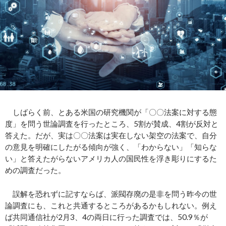
しばらく前、とある米国の研究機関が「〇〇法案に対する態
度」を問う世論調査を行ったところ、5割が賛成、4割が反対と
答えた。だが、実は〇〇法案は実在しない架空の法案で、自分
の意見を明確にしたがる傾向が強く、「わからない」「知らな
い」と答えたがらないアメリカ人の国民性を浮き彫りにするた
めの調査だった。
誤解を恐れずに記すならば、派閥存廃の是非を問う昨今の世
論調査にも、これと共通するところがあるかもしれない。例え
ば共同通信社が2月3、4の両日に行った調査では、50.9％が