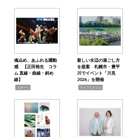
魂込め、あふれる躍動
新しい水辺の過ごし方
感 【正田裕生 コラ
を提案 札幌市・豊平
ム 直線・曲線・斜め
川でイベント「川見
線】
2026」を開催
,
,
スポーツ
ライフスタイル