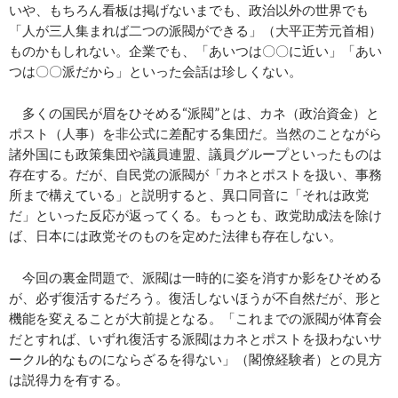
いや、もちろん看板は掲げないまでも、政治以外の世界でも
「人が三人集まれば二つの派閥ができる」（大平正芳元首相）
ものかもしれない。企業でも、「あいつは〇〇に近い」「あい
つは〇〇派だから」といった会話は珍しくない。
多くの国民が眉をひそめる“派閥”とは、カネ（政治資金）と
ポスト（人事）を非公式に差配する集団だ。当然のことながら
諸外国にも政策集団や議員連盟、議員グループといったものは
存在する。だが、自民党の派閥が「カネとポストを扱い、事務
所まで構えている」と説明すると、異口同音に「それは政党
だ」といった反応が返ってくる。もっとも、政党助成法を除け
ば、日本には政党そのものを定めた法律も存在しない。
今回の裏金問題で、派閥は一時的に姿を消すか影をひそめる
が、必ず復活するだろう。復活しないほうが不自然だが、形と
機能を変えることが大前提となる。「これまでの派閥が体育会
だとすれば、いずれ復活する派閥はカネとポストを扱わないサ
ークル的なものにならざるを得ない」（閣僚経験者）との見方
は説得力を有する。