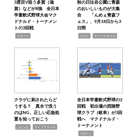
3度目V狙う多賀（滋
秋の日比谷公園に青森
賀）などが8強 全日本
のおいしいものが大集
学童軟式野球大会マク
合 「んめぇ青森フ
ドナルド・トーナメン
ェス」、9月18日から3
トの3回戦
日間
,
,
,
スポーツ
グルメ
ライフスタイル
クラゲに刺されたらど
全日本学童軟式野球の2
うする？ 真水で洗う
回戦 初出場の西陵野
のはNG、正しい応急処
球クラブ（岐阜）が3回
置を知っておこう
戦へ マクドナルド・
トーナメント
,
,
ふむふむ
ライフスタイル
,
スポーツ