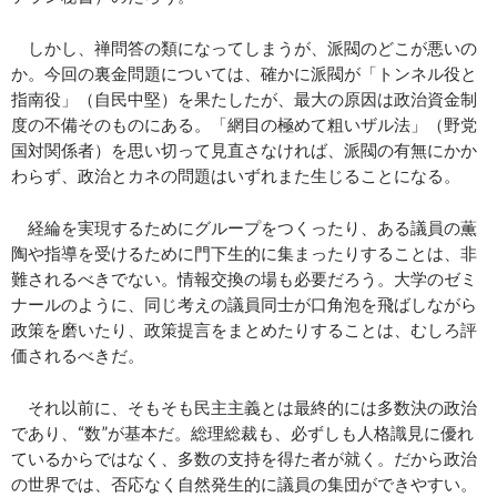
しかし、禅問答の類になってしまうが、派閥のどこが悪いの
か。今回の裏金問題については、確かに派閥が「トンネル役と
指南役」（自民中堅）を果たしたが、最大の原因は政治資金制
度の不備そのものにある。「網目の極めて粗いザル法」（野党
国対関係者）を思い切って見直さなければ、派閥の有無にかか
わらず、政治とカネの問題はいずれまた生じることになる。
経綸を実現するためにグループをつくったり、ある議員の薫
陶や指導を受けるために門下生的に集まったりすることは、非
難されるべきでない。情報交換の場も必要だろう。大学のゼミ
ナールのように、同じ考えの議員同士が口角泡を飛ばしながら
政策を磨いたり、政策提言をまとめたりすることは、むしろ評
価されるべきだ。
それ以前に、そもそも民主主義とは最終的には多数決の政治
であり、“数”が基本だ。総理総裁も、必ずしも人格識見に優れ
ているからではなく、多数の支持を得た者が就く。だから政治
の世界では、否応なく自然発生的に議員の集団ができやすい。