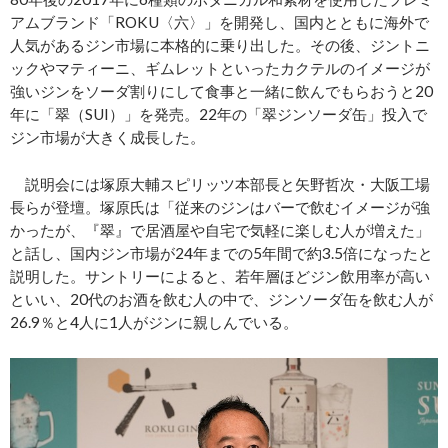
アムブランド「ROKU〈六〉」を開発し、国内とともに海外で
人気があるジン市場に本格的に乗り出した。その後、ジントニ
ックやマティーニ、ギムレットといったカクテルのイメージが
強いジンをソーダ割りにして食事と一緒に飲んでもらおうと20
年に「翠（SUI）」を発売。22年の「翠ジンソーダ缶」投入で
ジン市場が大きく成長した。
説明会には塚原大輔スピリッツ本部長と矢野哲次・大阪工場
長らが登壇。塚原氏は「従来のジンはバーで飲むイメージが強
かったが、『翠』で居酒屋や自宅で気軽に楽しむ人が増えた」
と話し、国内ジン市場が24年までの5年間で約3.5倍になったと
説明した。サントリーによると、若年層ほどジン飲用率が高い
といい、20代のお酒を飲む人の中で、ジンソーダ缶を飲む人が
26.9％と4人に1人がジンに親しんでいる。