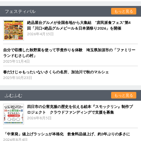
フェスティバル
もっと見る
絶品屋台グルメが全国各地から大集結 “庶民派食フェス”第4
回「川口×絶品グルメビール＆日本酒祭り2026」を開催
2026年4月15日
自分で収穫した秋野菜を使って芋煮作りを体験 埼玉県加須市の「ファミリー
ランドむさしの村」
2025年11月4日
春だけじゃもったいないさくらの名所、加治川で秋のマルシェ
2025年10月23日
ふむふむ
もっと見る
四日市の公害克服の歴史を伝える絵本『スモックリン』制作プ
ロジェクト クラウドファンディングで支援を募集
2026年8月5日
「中東発」値上げラッシュが本格化 飲食料品値上げ、約3年ぶりの多さに
2026年8月4日