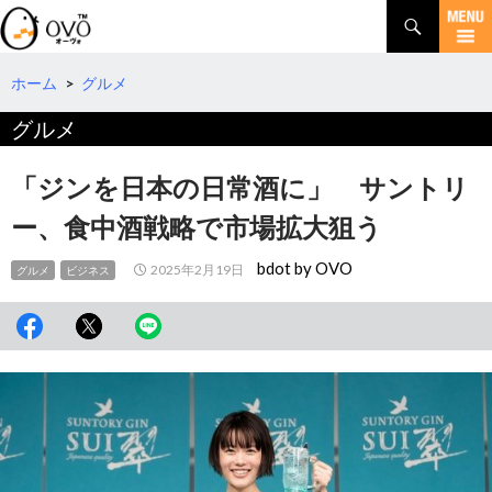
検
索
コ
ン
テ
ホーム
>
グルメ
ン
グルメ
ツ
へ
移
「ジンを日本の日常酒に」 サントリ
動
ー、食中酒戦略で市場拡大狙う
bdot by OVO
2025年2月19日
グルメ
ビジネス