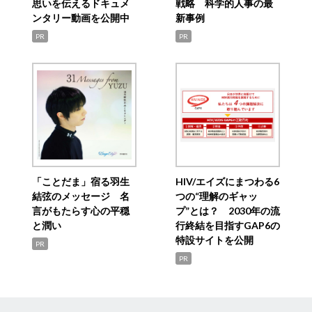
思いを伝えるドキュメ
戦略 科学的人事の最
ンタリー動画を公開中
新事例
PR
PR
「ことだま」宿る羽生
HIV/エイズにまつわる6
結弦のメッセージ 名
つの“理解のギャッ
言がもたらす心の平穏
プ”とは？ 2030年の流
と潤い
行終結を目指すGAP6の
特設サイトを公開
PR
PR