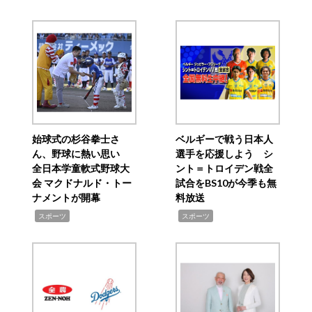
始球式の杉谷拳士さ
ベルギーで戦う日本人
ん、野球に熱い思い
選手を応援しよう シ
全日本学童軟式野球大
ント＝トロイデン戦全
会 マクドナルド・トー
試合をBS10が今季も無
ナメントが開幕
料放送
,
,
スポーツ
スポーツ