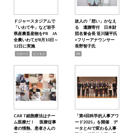
ドジャースタジアムで
故人の「想い」かなえ
「いわて牛」など岩手
る 遺贈寄付 日本財
県産農畜産物をPR JA
団名誉会長 笹川陽平氏
全農いわてが8月10日～
×フリーアナウンサー
12日に実施
長野智子氏
,
,
スポーツ
ビジネス
PR
CAR T細胞療法はチー
「第4回科学的人事アワ
ム医療だ！ 医療従事
ード2025」を開催 デ
者の情熱、患者さんの
ータとAIで変わる人事