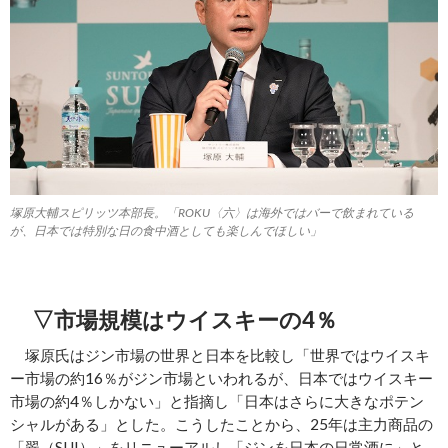
塚原大輔スピリッツ本部長。「ROKU〈六〉は海外ではバーで飲まれている
が、日本では特別な日の食中酒としても楽しんでほしい」
▽市場規模はウイスキーの4％
塚原氏はジン市場の世界と日本を比較し「世界ではウイスキ
ー市場の約16％がジン市場といわれるが、日本ではウイスキー
市場の約4％しかない」と指摘し「日本はさらに大きなポテン
シャルがある」とした。こうしたことから、25年は主力商品の
「翠（SUI）」をリニューアルし「ジンを日本の日常酒に」と