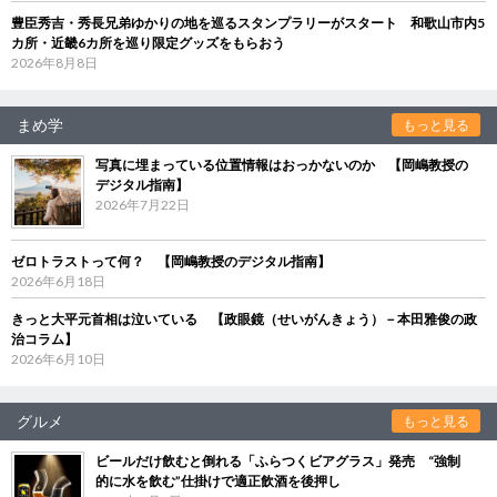
豊臣秀吉・秀長兄弟ゆかりの地を巡るスタンプラリーがスタート 和歌山市内5
カ所・近畿6カ所を巡り限定グッズをもらおう
2026年8月8日
まめ学
もっと見る
写真に埋まっている位置情報はおっかないのか 【岡嶋教授の
デジタル指南】
2026年7月22日
ゼロトラストって何？ 【岡嶋教授のデジタル指南】
2026年6月18日
きっと大平元首相は泣いている 【政眼鏡（せいがんきょう）－本田雅俊の政
治コラム】
2026年6月10日
グルメ
もっと見る
ビールだけ飲むと倒れる「ふらつくビアグラス」発売 “強制
的に水を飲む”仕掛けで適正飲酒を後押し