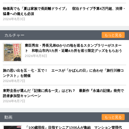
物価高でも「夏は家族で長距離ドライブ」 宿泊ドライブ予算4万円超、渋滞・
猛暑への備えも必須
2026年8月3日
カルチャー
もっと見る
豊臣秀吉・秀長兄弟ゆかりの地を巡るスタンプラリーがスター
ト 和歌山市内5カ所・近畿6カ所を巡り限定グッズをもらおう
2026年8月8日
旅の思い出を五・七・五で！ エースが「かばんの日」に合わせ「旅行川柳コ
ンテスト」を開催
2026年8月7日
東野圭吾が選んだ「記憶に残る一文」はどれ？ 最新作『永遠の記憶』発売で
読者参加型キャンペーン
2026年8月7日
動画
もっと見る
「100歳現役」目指すシニア1500人が集結 マンション管理代