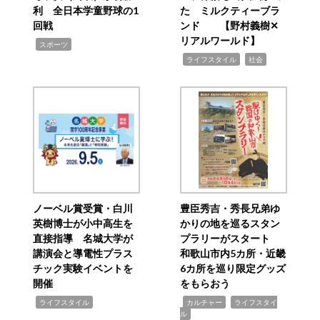
利 全日本学童野球の1
た ミルクティーブラ
回戦
ンド 【野村義樹✕
リアルワールド】
,
スポーツ
,
,
ライフスタイル
社会
ノーベル賞受賞・白川
豊臣秀吉・秀長兄弟ゆ
英樹博士が小中高生を
かりの地を巡るスタン
直接指導 名城大学が
プラリーがスタート
講演会と導電性プラス
和歌山市内5カ所・近畿
チック実験イベントを
6カ所を巡り限定グッズ
開催
をもらおう
,
,
,
ライフスタイル
カルチャー
ライフスタイ
ル