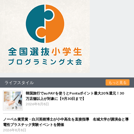
ライフスタイル
もっと見る
韓国旅行でau PAYを使うとPontaポイント最大20％還元！30
万店舗以上が対象に【9月30日まで】
2026年8月8日
ノーベル賞受賞・白川英樹博士が小中高生を直接指導 名城大学が講演会と導
電性プラスチック実験イベントを開催
2026年8月8日