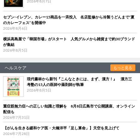
2026年8月7日
セブン‐イレブン、カレー15商品を一斉投入 名店監修から冷製うどんまで“夏
のカレーフェス”を開催中
2026年8月6日
横浜高島屋で「韓国市場」がスタート 人気グルメから雑貨まで約30ブランド
が集結
2026年8月5日
ヘルスケア
もっと見る
現代書林から新刊『こんなときには、まず、漢方！』 漢方三
考塾の15人の医師や薬剤師が執筆
2026年8月5日
重症筋無力症への正しい知識と理解を 8月8日広島市で公開講座、オンライン
配信も
2026年7月31日
【がんを生きる緩和ケア医・大橋洋平「足し算命」】天空を見上げて
2026年7月28日