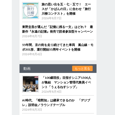
旅の思い出を五・七・五で！ エー
スが「かばんの日」に合わせ「旅行
川柳コンテスト」を開催
2026年8月7日
東野圭吾が選んだ「記憶に残る一文」はどれ？ 最
新作『永遠の記憶』発売で読者参加型キャンペーン
2026年8月7日
55年間、京の街を走り続けてきた車両 嵐山線・モ
ボ301形、運行開始55周年イベントを開催
2026年8月6日
動画
もっと見る
「100歳現役」目指すシニア1500人
が集結 マンション管理代務員イベ
ント「うぇるねすシップ」
2026年8月4日
AI時代、「暗黙知」は継承できるのか 「デジブ
レ」説明会／ラウンドテーブル
2026年8月3日