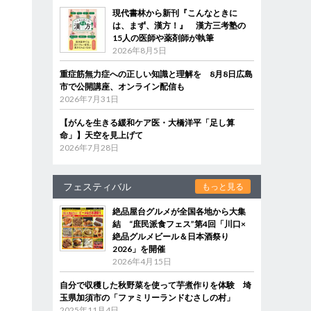
現代書林から新刊『こんなときに
は、まず、漢方！』 漢方三考塾の
15人の医師や薬剤師が執筆
2026年8月5日
重症筋無力症への正しい知識と理解を 8月8日広島
市で公開講座、オンライン配信も
2026年7月31日
【がんを生きる緩和ケア医・大橋洋平「足し算
命」】天空を見上げて
2026年7月28日
フェスティバル
もっと見る
絶品屋台グルメが全国各地から大集
結 “庶民派食フェス”第4回「川口×
絶品グルメビール＆日本酒祭り
2026」を開催
2026年4月15日
自分で収穫した秋野菜を使って芋煮作りを体験 埼
玉県加須市の「ファミリーランドむさしの村」
2025年11月4日