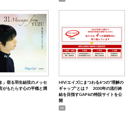
ま」宿る羽生結弦のメッセ
HIV/エイズにまつわる6つの“理解の
言がもたらす心の平穏と潤
ギャップ”とは？ 2030年の流行終
結を目指すGAP6の特設サイトを公
開
PR