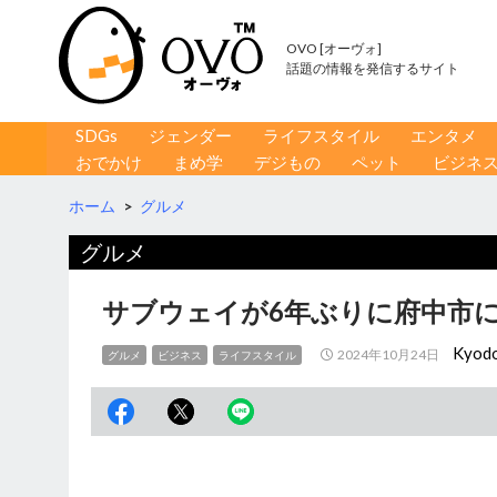
OVO [オーヴォ]
話題の情報を発信するサイト
コンテンツへ移動
検
SDGs
ジェンダー
ライフスタイル
エンタメ
索
おでかけ
まめ学
デジもの
ペット
ビジネ
ホーム
>
グルメ
グルメ
サブウェイが6年ぶりに府中市
Kyod
2024年10月24日
グルメ
ビジネス
ライフスタイル