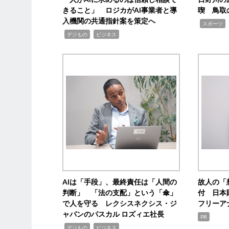
きること」 ロジカがAI事業者と導
喫 鳥取
入機関の共通指針案を策定へ
,
スポーツ
,
,
デジもの
ビジネス
AIは「手段」、最終責任は「人間の
故人の「
判断」 「法の支配」という「傘」
付 日本
で人を守る レクシスネクシス・ジ
フリーア
ャパンのパスカル ロズィエ社長
PR
,
,
デジもの
ビジネス