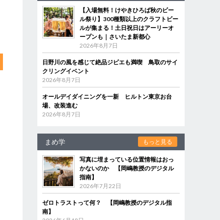
【入場無料！けやきひろば秋のビー
ル祭り】300種類以上のクラフトビー
ルが集まる！土日祝日はアーリーオ
ープンも｜さいたま新都心
2026年8月7日
日野川の風を感じて絶品ジビエも満喫 鳥取のサイ
クリングイベント
2026年8月7日
オールデイダイニングを一新 ヒルトン東京お台
場、改装進む
2026年8月7日
まめ学
もっと見る
写真に埋まっている位置情報はおっ
かないのか 【岡嶋教授のデジタル
指南】
2026年7月22日
ゼロトラストって何？ 【岡嶋教授のデジタル指
南】