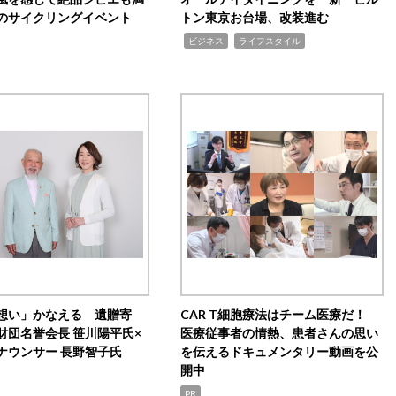
のサイクリングイベント
トン東京お台場、改装進む
,
,
ビジネス
ライフスタイル
想い」かなえる 遺贈寄
CAR T細胞療法はチーム医療だ！
財団名誉会長 笹川陽平氏×
医療従事者の情熱、患者さんの思い
ナウンサー 長野智子氏
を伝えるドキュメンタリー動画を公
開中
PR