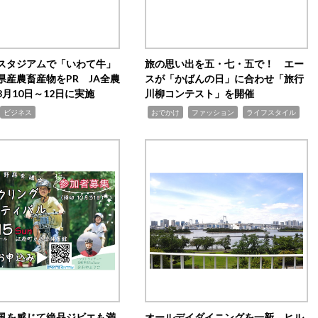
スタジアムで「いわて牛」
旅の思い出を五・七・五で！ エー
県産農畜産物をPR JA全農
スが「かばんの日」に合わせ「旅行
月10日～12日に実施
川柳コンテスト」を開催
,
,
,
ビジネス
おでかけ
ファッション
ライフスタイル
風を感じて絶品ジビエも満
オールデイダイニングを一新 ヒル