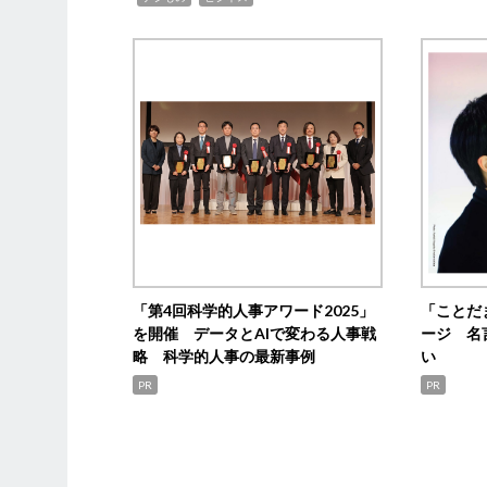
「第4回科学的人事アワード2025」
「ことだ
を開催 データとAIで変わる人事戦
ージ 名
略 科学的人事の最新事例
い
PR
PR