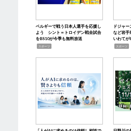
ベルギーで戦う日本人選手を応援し
ドジャー
よう シント＝トロイデン戦全試合
など岩手
をBS10が今季も無料放送
いわてが8
,
,
,
スポーツ
スポーツ
「人がAIに求めるのは信頼し相談で
日野川の