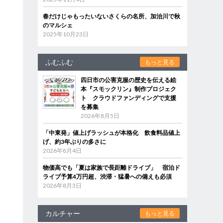
春だけじゃもったいないさくらの名所、加治川で秋
のマルシェ
2025年10月23日
ふむふむ
もっと見る
四日市の公害克服の歴史を伝える絵
本『スモックリン』制作プロジェク
ト クラウドファンディングで支援
を募集
2026年8月5日
「中東発」値上げラッシュが本格化 飲食料品値上
げ、約3年ぶりの多さに
2026年8月4日
物価高でも「夏は家族で長距離ドライブ」 宿泊ド
ライブ予算4万円超、渋滞・猛暑への備えも必須
2026年8月3日
カルチャー
もっと見る