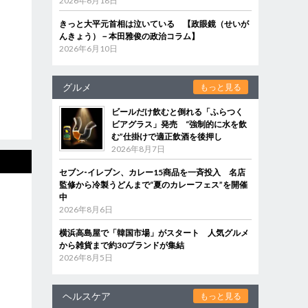
2026年6月18日
きっと大平元首相は泣いている 【政眼鏡（せいが
んきょう）－本田雅俊の政治コラム】
2026年6月10日
グルメ
もっと見る
ビールだけ飲むと倒れる「ふらつく
ビアグラス」発売 “強制的に水を飲
む”仕掛けで適正飲酒を後押し
2026年8月7日
セブン‐イレブン、カレー15商品を一斉投入 名店
監修から冷製うどんまで“夏のカレーフェス”を開催
中
2026年8月6日
横浜高島屋で「韓国市場」がスタート 人気グルメ
から雑貨まで約30ブランドが集結
2026年8月5日
ヘルスケア
もっと見る