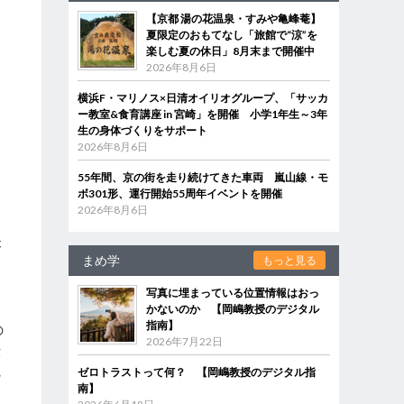
【京都 湯の花温泉・すみや亀峰菴】
夏限定のおもてなし「旅館で“涼”を
楽しむ夏の休日」8月末まで開催中
2026年8月6日
横浜F・マリノス×日清オイリオグループ、「サッカ
ー教室&食育講座 in 宮崎」を開催 小学1年生～3年
生の身体づくりをサポート
2026年8月6日
55年間、京の街を走り続けてきた車両 嵐山線・モ
ボ301形、運行開始55周年イベントを開催
2026年8月6日
が
まめ学
もっと見る
し
写真に埋まっている位置情報はおっ
かないのか 【岡嶋教授のデジタル
指南】
の
2026年7月22日
伝
観
ゼロトラストって何？ 【岡嶋教授のデジタル指
南】