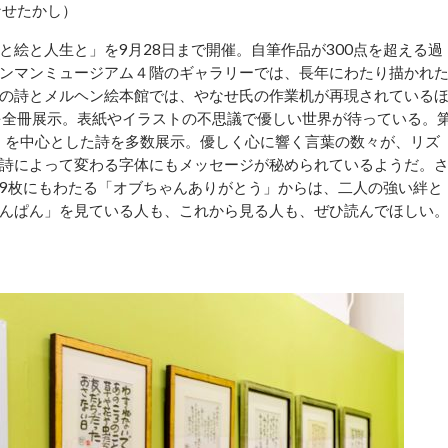
なせたかし）
絵と人生と」を9月28日まで開催。自筆作品が300点を超える過
ンマンミュージアム４階のギャラリーでは、長年にわたり描かれ
の詩とメルヘン絵本館では、やなせ氏の作業机が再現されている
を全冊展示。表紙やイラストの不思議で優しい世界が待っている。
歌』を中心とした詩を多数展示。優しく心に響く言葉の数々が、リズ
詩によって変わる字体にもメッセージが秘められているようだ。
9枚にもわたる「オブちゃんありがとう」からは、二人の強い絆と
んぱん」を見ている人も、これから見る人も、ぜひ読んでほしい