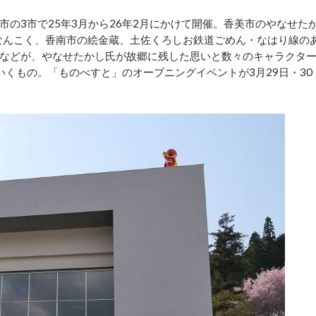
の3市で25年3月から26年2月にかけて開催。香美市のやなせた
toryなんこく、香南市の絵金蔵、土佐くろしお鉄道ごめん・なはり線の
などが、やなせたかし氏が故郷に残した思いと数々のキャラクタ
くもの。「ものべすと」のオープニングイベントが3月29日・30