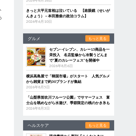
2026年6月18日
か
きっと大平元首相は泣いている 【政眼鏡（せいが
んきょう）－本田雅俊の政治コラム】
あ
2026年6月10日
ー
グルメ
もっと見る
セブン‐イレブン、カレー15商品を一
斉投入 名店監修から冷製うどんま
で“夏のカレーフェス”を開催中
2026年8月6日
横浜高島屋で「韓国市場」がスタート 人気グルメ
から雑貨まで約30ブランドが集結
2026年8月5日
「山梨県笛吹川フルーツ公園」でサマーフェス 富
士山を眺めながら水遊び、季節限定の桃のかき氷も
2026年8月3日
ヘルスケア
もっと見る