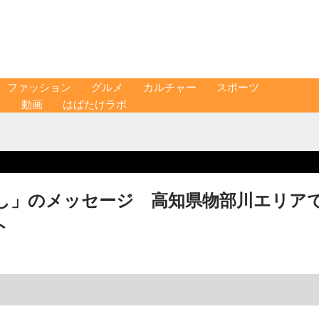
ファッション
グルメ
カルチャー
スポーツ
ス
動画
はばたけラボ
し」のメッセージ 高知県物部川エリア
ト