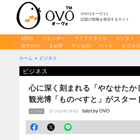
OVO [オーヴォ]
話題の情報を発信するサイト
コンテンツへ移動
検
SDGs
ジェンダー
ライフスタイル
エンタメ
索
おでかけ
まめ学
デジもの
ペット
ビジネ
ホーム
>
ビジネス
ビジネス
心に深く刻まれる「やなせたか
観光博「ものべすと」がスター
bdot by OVO
2025年5月9日
ビジネス