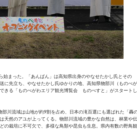
ら始まった。「あんぱん」は高知県出身のやなせたかし氏とその
送に先立ち、やなせたかし氏ゆかりの地、高知県物部川（ものべ
できる「ものべがわエリア観光博覧会 ものべすと」がスタート
物部川流域は山地が約9割を占め、日本の滝百選にも選ばれた「轟
は天然のアユが上ってくる。物部川流域の豊かな自然は、林業や
どの栽培に不可欠で、多様な鳥類や昆虫も生息。県内有数の野鳥