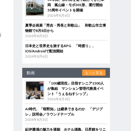
両 嵐山線・モボ301形、運行開始
55周年イベントを開催
2026年8月6日
た
夏季企画展「秀吉・秀長と和歌山」 和歌山市立博
ほ
物館で8月8日から
第
2026年8月6日
日本史と世界史を旅するRPG 「時渡り」、
さ
iOS/Androidで配信開始
2026年8月6日
。
動画
もっと見る
「100歳現役」目指すシニア1500人
が集結 マンション管理代務員イベ
ント「うぇるねすシップ」
2026年8月4日
AI時代、「暗黙知」は継承できるのか 「デジブ
レ」説明会／ラウンドテーブル
2026年8月3日
紀伊勝浦の魅力を堪能 ホテル浦島、日昇館をリニ