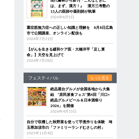
現代書林から新刊『こんなときに
は、まず、漢方！』 漢方三考塾の
15人の医師や薬剤師が執筆
2026年8月5日
重症筋無力症への正しい知識と理解を 8月8日広島
市で公開講座、オンライン配信も
2026年7月31日
【がんを生きる緩和ケア医・大橋洋平「足し算
命」】天空を見上げて
2026年7月28日
フェスティバル
もっと見る
絶品屋台グルメが全国各地から大集
結 “庶民派食フェス”第4回「川口×
絶品グルメビール＆日本酒祭り
2026」を開催
2026年4月15日
ど
自分で収穫した秋野菜を使って芋煮作りを体験 埼
の
玉県加須市の「ファミリーランドむさしの村」
2025年11月4日
動