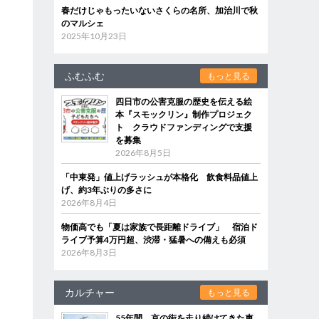
春だけじゃもったいないさくらの名所、加治川で秋
のマルシェ
2025年10月23日
ふむふむ
もっと見る
四日市の公害克服の歴史を伝える絵
本『スモックリン』制作プロジェク
ト クラウドファンディングで支援
を募集
2026年8月5日
「中東発」値上げラッシュが本格化 飲食料品値上
げ、約3年ぶりの多さに
2026年8月4日
物価高でも「夏は家族で長距離ドライブ」 宿泊ド
ライブ予算4万円超、渋滞・猛暑への備えも必須
2026年8月3日
カルチャー
もっと見る
55年間、京の街を走り続けてきた車