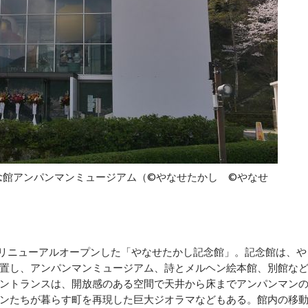
念館アンパンマンミュージアム（©やなせたかし ©やなせ
リニューアルオープンした「やなせたかし記念館」。記念館は、や
置し、アンパンマンミュージアム、詩とメルヘン絵本館、別館な
ントランスは、開放感のある空間で天井から床までアンパンマン
ンたちが暮らす町を再現した巨大ジオラマなどもある。館内の移