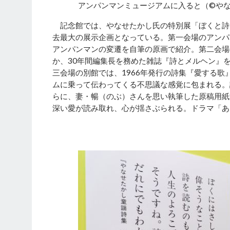
アンパンマンミュージアムに入ると（©や
記念館では、やなせたかし氏の特別展「ぼくと詩と
去最大の展示企画となっている。第一会場のアンパ
アンパンマンの変遷を自筆の原画で紹介。第二会場
か、30年間編集長を務めた雑誌『詩とメルヘン』
三会場の別館では、1966年発行の詩集『愛する
ムに乗って伝わってくる不思議な感覚に包まれる。
らに、妻・暢（のぶ）さんを思い執筆した原稿用紙
深い愛が読み取れ、心が揺さぶられる。ドラマ「あ