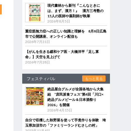
現代書林から新刊『こんなときに
は、まず、漢方！』 漢方三考塾の
15人の医師や薬剤師が執筆
2026年8月5日
重症筋無力症への正しい知識と理解を 8月8日広島
市で公開講座、オンライン配信も
2026年7月31日
【がんを生きる緩和ケア医・大橋洋平「足し算
命」】天空を見上げて
2026年7月28日
フェスティバル
もっと見る
絶品屋台グルメが全国各地から大集
結 “庶民派食フェス”第4回「川口×
絶品グルメビール＆日本酒祭り
2026」を開催
2026年4月15日
自分で収穫した秋野菜を使って芋煮作りを体験 埼
玉県加須市の「ファミリーランドむさしの村」
2025年11月4日