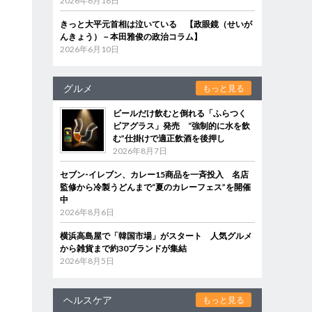
2026年6月18日
きっと大平元首相は泣いている 【政眼鏡（せいが
んきょう）－本田雅俊の政治コラム】
2026年6月10日
グルメ
もっと見る
ビールだけ飲むと倒れる「ふらつく
ビアグラス」発売 “強制的に水を飲
む”仕掛けで適正飲酒を後押し
2026年8月7日
セブン‐イレブン、カレー15商品を一斉投入 名店
監修から冷製うどんまで“夏のカレーフェス”を開催
中
2026年8月6日
横浜高島屋で「韓国市場」がスタート 人気グルメ
から雑貨まで約30ブランドが集結
2026年8月5日
ヘルスケア
もっと見る