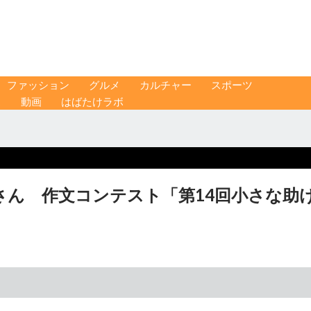
ファッション
グルメ
カルチャー
スポーツ
ス
動画
はばたけラボ
さん 作文コンテスト「第14回小さな助