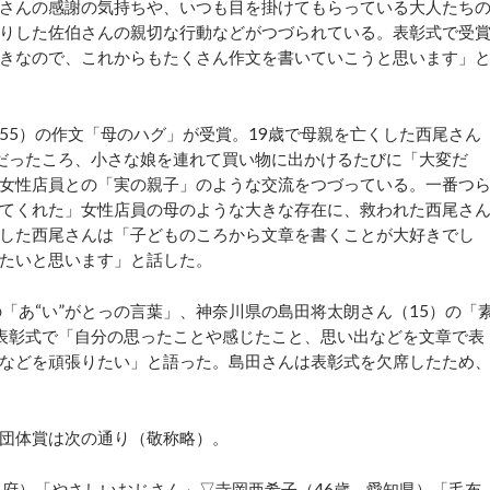
さんの感謝の気持ちや、いつも目を掛けてもらっている大人たち
りした佐伯さんの親切な行動などがつづられている。表彰式で受
きなので、これからもたくさん作文を書いていこうと思います」
5）の作文「母のハグ」が受賞。19歳で母親を亡くした西尾さん
だったころ、小さな娘を連れて買い物に出かけるたびに「大変だ
女性店員との「実の親子」のような交流をつづっている。一番つ
てくれた」女性店員の母のような大きな存在に、救われた西尾さ
した西尾さんは「子どものころから文章を書くことが大好きでし
たいと思います」と話した。
「あ“い”がとっの言葉」、神奈川県の島田将太朗さん（15）の「
表彰式で「自分の思ったことや感じたこと、思い出などを文章で表
などを頑張りたい」と語った。島田さんは表彰式を欠席したため
団体賞は次の通り（敬称略）。
府）「やさしいおじさん」▽寺岡亜希子（46歳、愛知県）「毛布