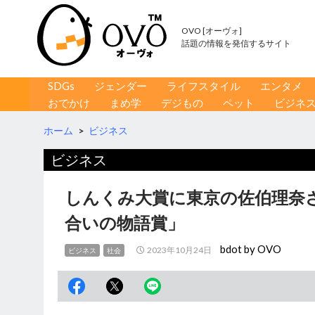
OVO [オーヴォ]
話題の情報を発信するサイト
コンテンツへ移動
検
SDGs
ジェンダー
ライフスタイル
エンタメ
索
おでかけ
まめ学
デジもの
ペット
ビジネ
ホーム
>
ビジネス
ビジネス
しんくみ大賞に東京の佐伯理奈
合いの物語賞」
bdot by OVO
2023年10月24日
ビジネス
社会