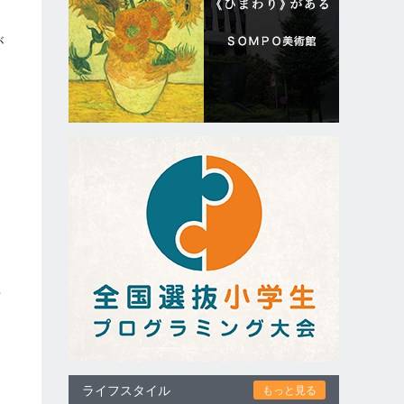
が
ん
場
を
ライフスタイル
もっと見る