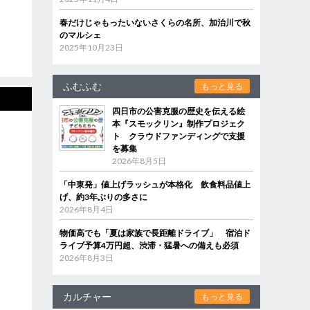
春だけじゃもったいないさくらの名所、加治川で秋
のマルシェ
2025年10月23日
ふむふむ
もっと見る
四日市の公害克服の歴史を伝える絵
本『スモックリン』制作プロジェク
ト クラウドファンディングで支援
を募集
2026年8月5日
「中東発」値上げラッシュが本格化 飲食料品値上
げ、約3年ぶりの多さに
2026年8月4日
物価高でも「夏は家族で長距離ドライブ」 宿泊ド
ライブ予算4万円超、渋滞・猛暑への備えも必須
2026年8月3日
カルチャー
もっと見る