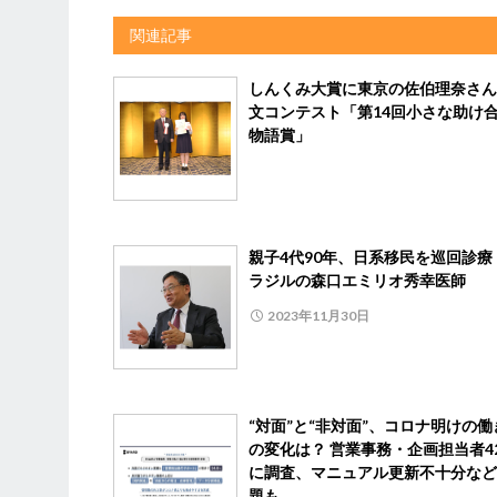
関連記事
しんくみ大賞に東京の佐伯理奈さん
文コンテスト「第14回小さな助け
物語賞」
親子4代90年、日系移民を巡回診療
ラジルの森口エミリオ秀幸医師
2023年11月30日
“対面”と“非対面”、コロナ明けの働
の変化は？ 営業事務・企画担当者4
に調査、マニュアル更新不十分など
題も