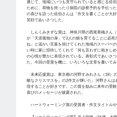
通じて、地域にいつも見守られていると感じる佐伯
ために、荷物を持ったり病院の診察予約を手伝った
の喜びを語った佐伯さんは「作文を書くことが大好
笑顔であいさつした。
しんくみきずな賞は、神奈川県の西尾香織さん（5
が「天涯孤独の身」で2人の娘を育てることに必死
ね」と温かい言葉を掛けてくれた地域のスーパーの
い時に家に招待してくれて「何も言わずに抱きしめ
の心情が豊かに表現されている。表彰式であいさつ
た。今回の受賞を機に、いろいろな文章を書いてみ
未来応援賞は、東京都の河野すみれさん（18）の
敵なクリスマスを」の2作文が輝いた。河野さんは
現することが好きです。この賞を励みに来年の受験
喜びのメッセージが披露された。
ハートウォーミング賞の受賞者・作文タイトルや
【ハートウォーミング賞】井上瑞穂（36歳、大阪