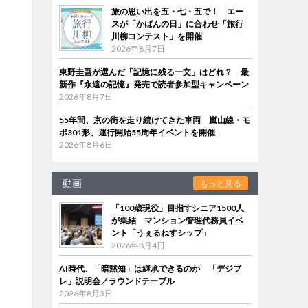
旅の思い出を五・七・五で！ エー
スが「かばんの日」に合わせ「旅行
川柳コンテスト」を開催
2026年8月7日
東野圭吾が選んだ「記憶に残る一文」はどれ？ 最
新作『永遠の記憶』発売で読者参加型キャンペーン
2026年8月7日
55年間、京の街を走り続けてきた車両 嵐山線・モ
ボ301形、運行開始55周年イベントを開催
2026年8月6日
動画
もっと見る
「100歳現役」目指すシニア1500人
が集結 マンション管理代務員イベ
ント「うぇるねすシップ」
2026年8月4日
AI時代、「暗黙知」は継承できるのか 「デジブ
レ」説明会／ラウンドテーブル
2026年8月3日