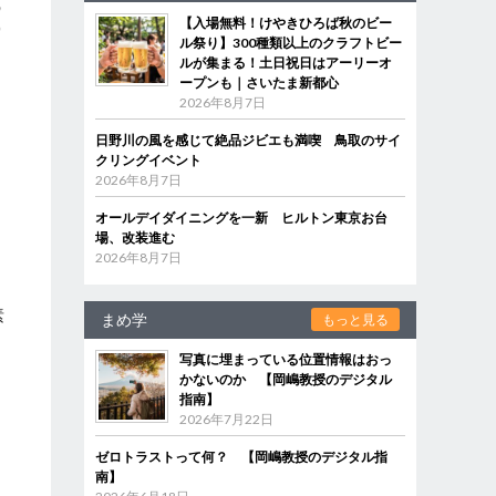
の
【入場無料！けやきひろば秋のビー
賞
ル祭り】300種類以上のクラフトビー
と
ルが集まる！土日祝日はアーリーオ
ープンも｜さいたま新都心
2026年8月7日
日野川の風を感じて絶品ジビエも満喫 鳥取のサイ
クリングイベント
2026年8月7日
ら
ん
オールデイダイニングを一新 ヒルトン東京お台
場、改装進む
2026年8月7日
素
まめ学
もっと見る
写真に埋まっている位置情報はおっ
、
かないのか 【岡嶋教授のデジタル
指南】
2026年7月22日
ゼロトラストって何？ 【岡嶋教授のデジタル指
南】