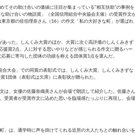
てその助け合いの価値に注目が集まっている“相互扶助”の事例を
さな助け合いの物語賞」（全国信用組合中央協会主催）の受賞作文
は東京都の佐伯理奈さん（16）の作文「私の大好きな町」が選ばれ
募があった。しんくみ大賞のほか、大賞に次ぐ高評価のしんくみきず
来応援賞2点、人に対する思いやりなどが感じられる作文に贈るハー
文応募に寄与した団体の功績を称える団体賞1点を選んだ。
用組合大会」での同賞の表彰式では、しんくみ大賞、しんくみきずな
受賞1団体（表彰式は欠席）に表彰状が贈られた。
文は、女優の佐藤奈織美さんが会場で朗読して紹介した。佐藤さ
、受賞者が受賞作文に込めた思いを臨場感たっぷりに再現し、会
町」は、通学時に声を掛けてくれる近所の大人たちとの触れ合い