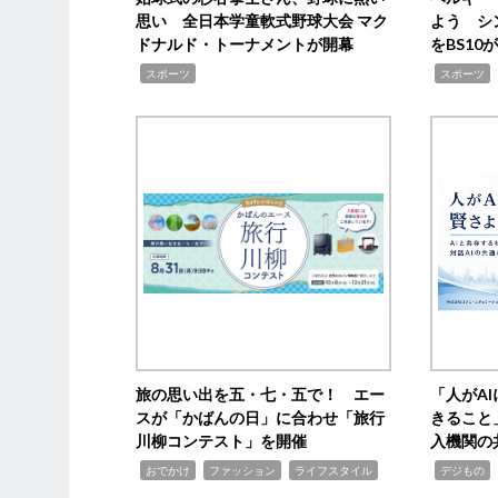
思い 全日本学童軟式野球大会 マク
よう シ
ドナルド・トーナメントが開幕
をBS1
,
,
スポーツ
スポーツ
旅の思い出を五・七・五で！ エー
「人がA
スが「かばんの日」に合わせ「旅行
きること
川柳コンテスト」を開催
入機関の
,
,
,
,
,
おでかけ
ファッション
ライフスタイル
デジもの