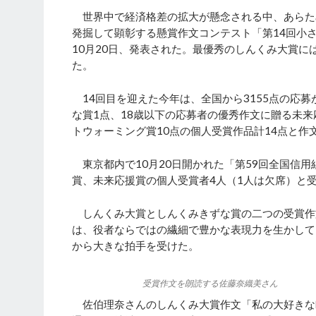
世界中で経済格差の拡大が懸念される中、あらため
発掘して顕彰する懸賞作文コンテスト「第14回小
10月20日、発表された。最優秀のしんくみ大賞に
た。
14回目を迎えた今年は、全国から3155点の応
な賞1点、18歳以下の応募者の優秀作文に贈る未
トウォーミング賞10点の個人受賞作品計14点と作
東京都内で10月20日開かれた「第59回全国信
賞、未来応援賞の個人受賞者4人（1人は欠席）と
しんくみ大賞としんくみきずな賞の二つの受賞作
は、役者ならではの繊細で豊かな表現力を生かして
から大きな拍手を受けた。
受賞作文を朗読する佐藤奈織美さん
佐伯理奈さんのしんくみ大賞作文「私の大好きな