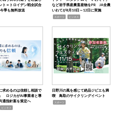
ント＝トロイデン戦全試合
など岩手県産農畜産物をPR JA全農
0が今季も無料放送
いわてが8月10日～12日に実施
,
,
スポーツ
ビジネス
Iに求めるのは信頼し相談で
日野川の風を感じて絶品ジビエも満
」 ロジカがAI事業者と導
喫 鳥取のサイクリングイベント
共通指針案を策定へ
,
スポーツ
ビジネス