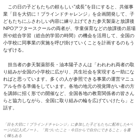
この日の子どもたちの頼もしい”成長”を目にすると、共催事
業「目を大切に！ブラインドチャレンジ」を企画開発して、子
どもたちにふさわしい内容に練り上げてきた参天製薬と放課後
NPOアフタースクールの両者が、学童保育などの放課後の居場
所や総合学習（総合的学習の時間）の機会を活用して、全国の
小学校に同事業の実施を呼び掛けていくことを計画するのもう
なずける。
担当者の参天製薬部長・油本陽子さんは「われわれ両者の取
り組みが全国の小学校に広がり、共生社会を実現する一助にな
ればと思っています。多くの人が参照できる事業の運営マニュ
アルを作る準備をしています。各地の地元の視覚障がい者の方
を講師に招く形での開催など、全国各地の教育関係者の皆さん
らと協力しながら、全国に取り組みの輪を広げていけたら」と
話す。
「目を大切に！ブラインドチャレンジ」に参加した子どもたちに配布した4ペ
ージの記入式ノート。「気づいたこと・今日からで自分にできること」を書
く欄もある