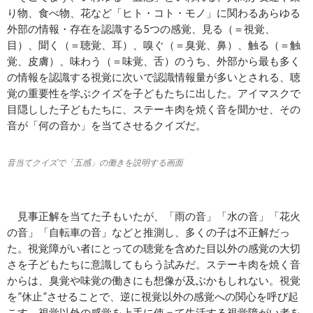
り物、食べ物、花など「ヒト・コト・モノ」に関わるあらゆる
外部の情報・存在を認識する5つの感覚、見る（＝視覚、
目）、聞く（＝聴覚、耳）、嗅ぐ（＝臭覚、鼻）、触る（＝触
覚、皮膚）、味わう（＝味覚、舌）のうち、外部から最も多く
の情報を認識する視覚に次いで認識情報量が多いとされる、聴
覚の重要性を学ぶクイズを子どもたちに出した。アイマスクで
目隠しした子どもたちに、ステーキ肉を焼く音を聞かせ、その
音が「何の音か」を当てさせるクイズだ。
音当てクイズで「五感」の働きを説明する画面
見事正解を当てた子もいたが、「雨の音」「水の音」「花火
の音」「自転車の音」などと推測し、多くの子は不正解だっ
た。視覚障がい者にとっての聴覚を含めた目以外の感覚の大切
さを子どもたちに意識してもらう試みだ。ステーキ肉を焼く音
からは、臭覚や味覚の働きにも想像が及ぶかもしれない。視覚
を”休止”させることで、逆に視覚以外の感覚への関心を呼び起
こす。視覚以外の感覚を上手に使って生活する視覚障がい者を