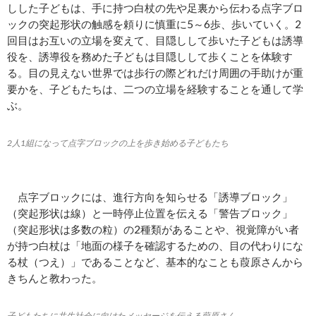
しした子どもは、手に持つ白杖の先や足裏から伝わる点字ブロ
ックの突起形状の触感を頼りに慎重に5～6歩、歩いていく。2
回目はお互いの立場を変えて、目隠しして歩いた子どもは誘導
役を、誘導役を務めた子どもは目隠しして歩くことを体験す
る。目の見えない世界では歩行の際どれだけ周囲の手助けが重
要かを、子どもたちは、二つの立場を経験することを通して学
ぶ。
2人1組になって点字ブロックの上を歩き始める子どもたち
点字ブロックには、進行方向を知らせる「誘導ブロック」
（突起形状は線）と一時停止位置を伝える「警告ブロック」
（突起形状は多数の粒）の2種類があることや、視覚障がい者
が持つ白杖は「地面の様子を確認するための、目の代わりにな
る杖（つえ）」であることなど、基本的なことも葭原さんから
きちんと教わった。
子どもたちに共生社会に向けたメッセージを伝える葭原さん