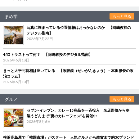
まめ学
もっと見る
写真に埋まっている位置情報はおっかないのか 【岡嶋教授の
デジタル指南】
2026年7月22日
ゼロトラストって何？ 【岡嶋教授のデジタル指南】
2026年6月18日
きっと大平元首相は泣いている 【政眼鏡（せいがんきょう）－本田雅俊の政
治コラム】
2026年6月10日
グルメ
もっと見る
セブン‐イレブン、カレー15商品を一斉投入 名店監修から冷
製うどんまで“夏のカレーフェス”を開催中
2026年8月6日
横浜高島屋で「韓国市場」がスタート 人気グルメから雑貨まで約30ブランド