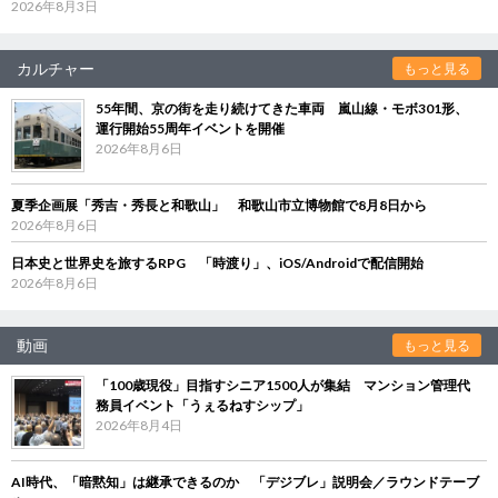
2026年8月3日
カルチャー
もっと見る
55年間、京の街を走り続けてきた車両 嵐山線・モボ301形、
運行開始55周年イベントを開催
2026年8月6日
夏季企画展「秀吉・秀長と和歌山」 和歌山市立博物館で8月8日から
2026年8月6日
日本史と世界史を旅するRPG 「時渡り」、iOS/Androidで配信開始
2026年8月6日
動画
もっと見る
「100歳現役」目指すシニア1500人が集結 マンション管理代
務員イベント「うぇるねすシップ」
2026年8月4日
AI時代、「暗黙知」は継承できるのか 「デジブレ」説明会／ラウンドテーブ