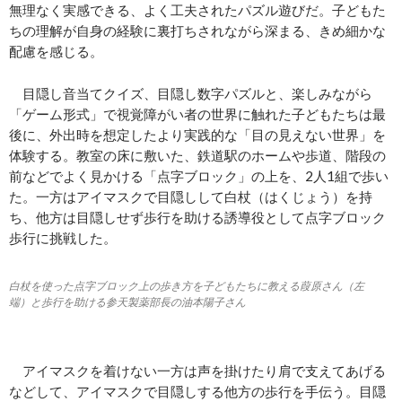
無理なく実感できる、よく工夫されたパズル遊びだ。子どもた
ちの理解が自身の経験に裏打ちされながら深まる、きめ細かな
配慮を感じる。
目隠し音当てクイズ、目隠し数字パズルと、楽しみながら
「ゲーム形式」で視覚障がい者の世界に触れた子どもたちは最
後に、外出時を想定したより実践的な「目の見えない世界」を
体験する。教室の床に敷いた、鉄道駅のホームや歩道、階段の
前などでよく見かける「点字ブロック」の上を、2人1組で歩い
た。一方はアイマスクで目隠しして白杖（はくじょう）を持
ち、他方は目隠しせず歩行を助ける誘導役として点字ブロック
歩行に挑戦した。
白杖を使った点字ブロック上の歩き方を子どもたちに教える葭原さん（左
端）と歩行を助ける参天製薬部長の油本陽子さん
アイマスクを着けない一方は声を掛けたり肩で支えてあげる
などして、アイマスクで目隠しする他方の歩行を手伝う。目隠