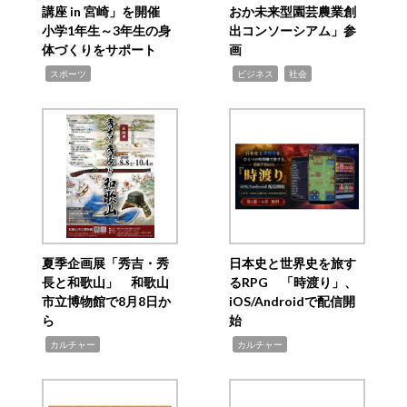
講座 in 宮崎」を開催
おか未来型園芸農業創
小学1年生～3年生の身
出コンソーシアム」参
体づくりをサポート
画
,
,
,
スポーツ
ビジネス
社会
夏季企画展「秀吉・秀
日本史と世界史を旅す
長と和歌山」 和歌山
るRPG 「時渡り」、
市立博物館で8月8日か
iOS/Androidで配信開
ら
始
,
,
カルチャー
カルチャー