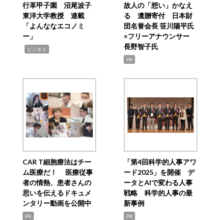
行革甲子園 沼尾波子
故人の「想い」かなえ
東洋大学教授 連載
る 遺贈寄付 日本財
「よんななエコノミ
団名誉会長 笹川陽平氏
ー」
×フリーアナウンサー
長野智子氏
,
ビジネス
PR
CAR T細胞療法はチー
「第4回科学的人事アワ
ム医療だ！ 医療従事
ード2025」を開催 デ
者の情熱、患者さんの
ータとAIで変わる人事
思いを伝えるドキュメ
戦略 科学的人事の最
ンタリー動画を公開中
新事例
PR
PR