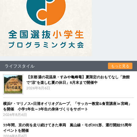
ライフスタイル
もっと見る
【京都 湯の花温泉・すみや亀峰菴】夏限定のおもてなし「旅館
で“涼”を楽しむ夏の休日」8月末まで開催中
2026年8月6日
横浜F・マリノス×日清オイリオグループ、「サッカー教室&食育講座 in 宮崎」
を開催 小学1年生～3年生の身体づくりをサポート
2026年8月6日
55年間、京の街を走り続けてきた車両 嵐山線・モボ301形、運行開始55周年
イベントを開催
2026年8月6日