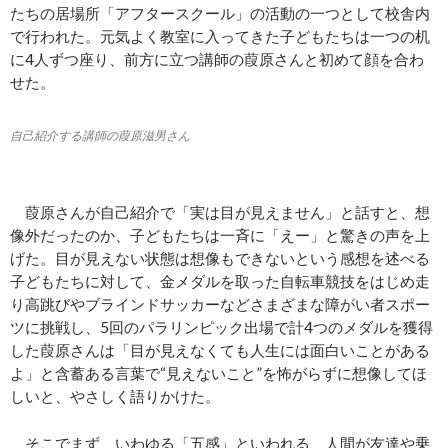
たちの居場所「アフタースクール」の活動の一つとして校舎内
で行われた。元気よく教室に入ってきた子どもたちは一つの机
に4人ずつ座り、前方に立つ講師の葭原さんと初めて顔を合わ
せた。
自己紹介する講師の葭原滋男さん
葭原さんが自己紹介で「実は目が見えません」と話すと、想
像外だったのか、子どもたちは一斉に「えー」と驚きの声を上
げた。目が見えない状態は想像もできないという感想を述べる
子どもたちに対して、金メダルを取った自転車競技をはじめ走
り高跳びやブラインドサッカーなどさまざまな障がい者スポー
ツに挑戦し、5回のパラリンピック出場で計4つのメダルを獲得
した葭原さんは「目が見えなくても人生には面白いことがある
よ」と含蓄ある言葉で“見えないこと”を怖がらずに想像してほ
しいと、やさしく語りかけた。
そこでまず、いわゆる「五感」といわれる、人間が友達や乗