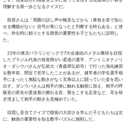
理解する第一歩となるクイズだ。
葭原さんは「周囲の話し声や靴音などから（青色を音で知ら
せる機能がない）信号が青になったと判断する時もある」と述
べ、外出時に頼りとする聴覚の重要性を子どもたちに説明し
た。
21年の東京パラリンピックで7大会連続のメダル獲得を目指
したブラジル代表の視覚障がい柔道の選手、アントニオテノリ
オ・ダシウバさんが弘前大（青森県弘前市）で行った強化練習
を数年前、間近で見学したことがあるが、健常者の学生選手相
手にまったく無駄な動きがなく互角以上に闘っていた姿を思い
出す。ダシウバさんは相手の体に触れる触覚に加え、相手の呼
吸音の変化や柔道着の擦れる音、畳をこする足音など、耳を研
ぎ澄まして相手の動きを見極めていた。
目隠し音当てクイズで聴覚の大切さを学んだ子どもたちは次
に、触覚の重要性を知る数字パズルに挑戦した。