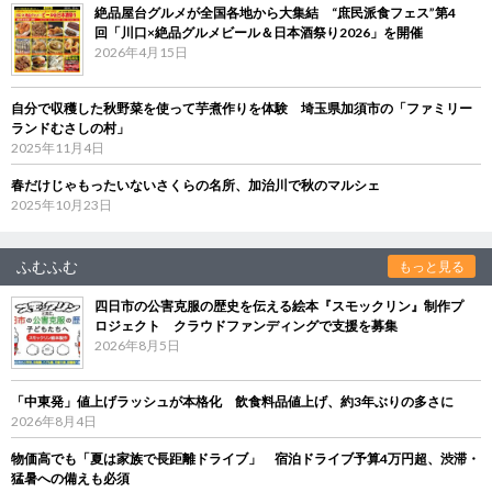
絶品屋台グルメが全国各地から大集結 “庶民派食フェス”第4
回「川口×絶品グルメビール＆日本酒祭り2026」を開催
2026年4月15日
自分で収穫した秋野菜を使って芋煮作りを体験 埼玉県加須市の「ファミリー
ランドむさしの村」
2025年11月4日
春だけじゃもったいないさくらの名所、加治川で秋のマルシェ
2025年10月23日
ふむふむ
もっと見る
四日市の公害克服の歴史を伝える絵本『スモックリン』制作プ
ロジェクト クラウドファンディングで支援を募集
2026年8月5日
「中東発」値上げラッシュが本格化 飲食料品値上げ、約3年ぶりの多さに
2026年8月4日
物価高でも「夏は家族で長距離ドライブ」 宿泊ドライブ予算4万円超、渋滞・
猛暑への備えも必須