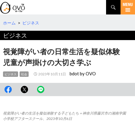
検
索
コ
ン
テ
ホーム
>
ビジネス
ン
ビジネス
ツ
へ
移
視覚障がい者の日常生活を疑似体験
動
児童が声掛けの大切さ学ぶ
bdot by OVO
2023年10月11日
ビジネス
社会
視覚障がい者の生活を擬似体験する子どもたち＝神奈川県藤沢市の湘南学園
小学校アフタースクール、2023年10月6日