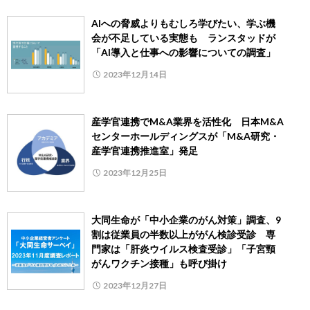
AIへの脅威よりもむしろ学びたい、学ぶ機
会が不足している実態も ランスタッドが
「AI導入と仕事への影響についての調査」
2023年12月14日
産学官連携でM&A業界を活性化 日本M&A
センターホールディングスが「M&A研究・
産学官連携推進室」発足
2023年12月25日
大同生命が「中小企業のがん対策」調査、9
割は従業員の半数以上ががん検診受診 専
門家は「肝炎ウイルス検査受診」「子宮頸
がんワクチン接種」も呼び掛け
2023年12月27日