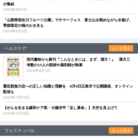
が集結
2026年8月5日
「山梨県笛吹川フルーツ公園」でサマーフェス 富士山を眺めながら水遊び、
季節限定の桃のかき氷も
2026年8月3日
ヘルスケア
もっと見る
現代書林から新刊『こんなときには、まず、漢方！』 漢方三
考塾の15人の医師や薬剤師が執筆
2026年8月5日
重症筋無力症への正しい知識と理解を 8月8日広島市で公開講座、オンライン
配信も
2026年7月31日
【がんを生きる緩和ケア医・大橋洋平「足し算命」】天空を見上げて
2026年7月28日
フェスティバル
もっと見る