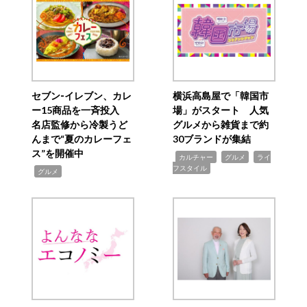
セブン‐イレブン、カレ
横浜高島屋で「韓国市
ー15商品を一斉投入
場」がスタート 人気
名店監修から冷製うど
グルメから雑貨まで約
んまで“夏のカレーフェ
30ブランドが集結
ス”を開催中
,
,
,
カルチャー
グルメ
ライ
フスタイル
,
グルメ