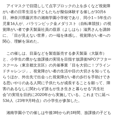
アイマスクで目隠しして点字ブロックの上を歩くなど視覚障
がい者の日常生活を子どもたちが擬似体験する催しが10月6
日、神奈川県藤沢市の湘南学園小学校であり、同小1～5年生の
児童16人が、パラリンピック金メダリスト（自転車競技）の視
覚障がい者で参天製薬社員の葭原（よしはら）滋男さんを講師
に、「目が見えない世界」の一端を体感し、視覚障がい者への
関心、理解を深めた。
この催しは、目薬などを製造販売する参天製薬（大阪市）
と、小学生の豊かな放課後の実現を目指す放課後NPOアフター
スクール（東京都文京区）の共催事業「目を大切に！ブライン
ドチャレンジ」。視覚障がい者の生活や目の大切さを知っても
らうほか、外出先で出会った視覚障がい者の歩行を手助けでき
る思いやりのある人間に子供たちが成長することを願って、障
害のあるなしに関わらず誰もが生き生きと暮らせる“共生社
会”の実現を目的に2020年から実施している。これまでに延べ
536人（23年9月時点）の小学生が参加した。
湘南学園小での催しは午後3時から約1時間、放課後の子ども