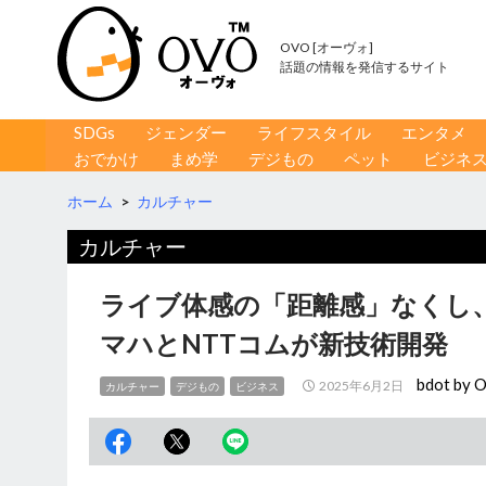
OVO [オーヴォ]
話題の情報を発信するサイト
コンテンツへ移動
検
SDGs
ジェンダー
ライフスタイル
エンタメ
索
おでかけ
まめ学
デジもの
ペット
ビジネ
ホーム
>
カルチャー
カルチャー
ライブ体感の「距離感」なくし
マハとNTTコムが新技術開発
bdot by 
2025年6月2日
カルチャー
デジもの
ビジネス