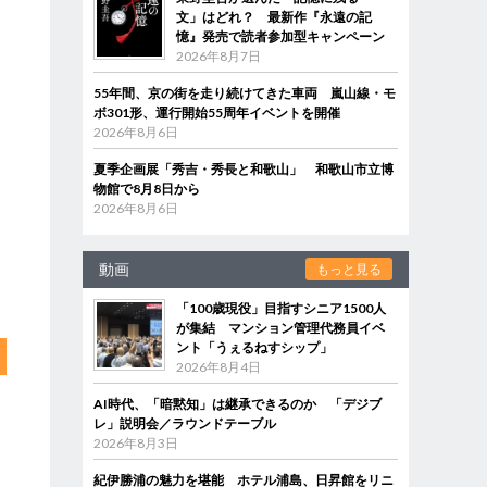
テ
文」はどれ？ 最新作『永遠の記
き
憶』発売で読者参加型キャンペーン
2026年8月7日
55年間、京の街を走り続けてきた車両 嵐山線・モ
ボ301形、運行開始55周年イベントを開催
2026年8月6日
夏季企画展「秀吉・秀長と和歌山」 和歌山市立博
物館で8月8日から
2026年8月6日
動画
もっと見る
「100歳現役」目指すシニア1500人
が集結 マンション管理代務員イベ
ント「うぇるねすシップ」
2026年8月4日
AI時代、「暗黙知」は継承できるのか 「デジブ
レ」説明会／ラウンドテーブル
2026年8月3日
紀伊勝浦の魅力を堪能 ホテル浦島、日昇館をリニ