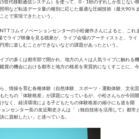
5世代移動通信システム）を使って、0・1秒のずれしか生じない
照明など転送データ量の種別に応じた最適な圧縮技術（最大90％
ことで実現できたという。
NTTコムイノベーションセンターの小松健作さんによると、これ
場でライブ映像を見る聴衆が、ライブ会場のアーティストと、ライ
円滑に楽しむことができないなどの課題があったという。
イブの多くは都市部で開かれ、地方の人々は人気ライブに触れる
鑑賞の機会における都市と地方の格差を実質的になくすことに、
ら、情操を育む各種体験（自然体験、スポーツ・運動体験、文化
もたちの「体験格差」が課題になっているが、小松さんらが今回
けなく、経済環境による子どもたちの体験格差の縮小にも道を開
ションセンター長の友近剛史さんは「（独自技術を活用して）都市
決に貢献したい」と述べている。