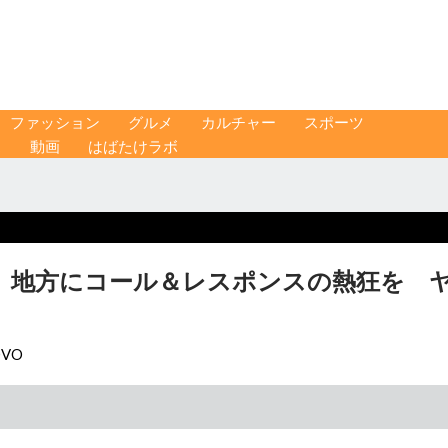
ファッション
グルメ
カルチャー
スポーツ
ス
動画
はばたけラボ
、地方にコール＆レスポンスの熱狂を 
OVO