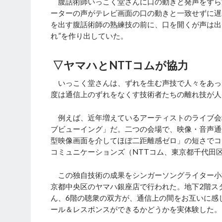
腹話術師いっこく堂さんに口の動きと発声をずら
ーターの声がテレビ画面の口の動きと一致せずに遅
を出す腹話術師の熟練技の前に、口を開くが声は出
れ”を作り出していた。
▽ヤマハとNTTコムが協力
いっこく堂さんは、ずれを生む声技で人々をあっ
度は通信上のずれをなくす技術者たちの離れ技が人
例えば、近年増えているアーティストのライブ会
ブビューイング」だ。二つの会場で、映像・音声通
型映像画面を介してほぼ二距離感ゼロ」の短さでコ
コミュニケーションズ（NTTコム、東京都千代田
この独自技術の成果をシンガーソングライター小林
京都中央区のヤマハ銀座店で行われた。地下2階ス
ん、6階の聴衆の双方が、通信上の間をお互いに感
ール＆レスポンスができるかどうかを実体験した。