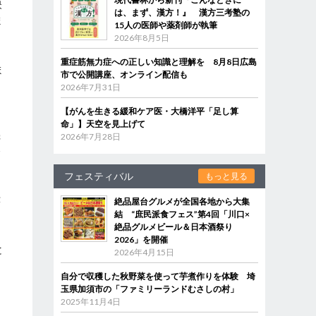
映
は、まず、漢方！』 漢方三考塾の
ま
15人の医師や薬剤師が執筆
2026年8月5日
重症筋無力症への正しい知識と理解を 8月8日広島
ま
市で公開講座、オンライン配信も
2026年7月31日
【がんを生きる緩和ケア医・大橋洋平「足し算
命」】天空を見上げて
機
2026年7月28日
今
フェスティバル
もっと見る
芸
絶品屋台グルメが全国各地から大集
結 “庶民派食フェス”第4回「川口×
開
絶品グルメビール＆日本酒祭り
2026」を開催
と
2026年4月15日
自分で収穫した秋野菜を使って芋煮作りを体験 埼
玉県加須市の「ファミリーランドむさしの村」
2025年11月4日