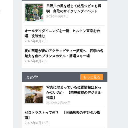
日野川の風を感じて絶品ジビエも満
喫 鳥取のサイクリングイベント
が
2026年8月7日
オールデイダイニングを一新 ヒルトン東京お台
場、改装進む
2026年8月7日
夏の苗場が夏のアクティビティー拡充へ 四季の各
魅力を創出プリンスホテル・苗場スキー場
2026年8月7日
まめ学
もっと見る
写真に埋まっている位置情報はおっ
かないのか 【岡嶋教授のデジタル
指南】
2026年7月22日
ゼロトラストって何？ 【岡嶋教授のデジタル指
南】
2026年6月18日