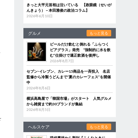
きっと大平元首相は泣いている 【政眼鏡（せいが
んきょう）－本田雅俊の政治コラム】
2026年6月10日
グルメ
もっと見る
ビールだけ飲むと倒れる「ふらつく
ビアグラス」発売 “強制的に水を飲
階
む”仕掛けで適正飲酒を後押し
2026年8月7日
セブン‐イレブン、カレー15商品を一斉投入 名店
監修から冷製うどんまで“夏のカレーフェス”を開催
中
2026年8月6日
横浜高島屋で「韓国市場」がスタート 人気グルメ
から雑貨まで約30ブランドが集結
2026年8月5日
を
ヘルスケア
もっと見る
現代書林から新刊『こんなときに