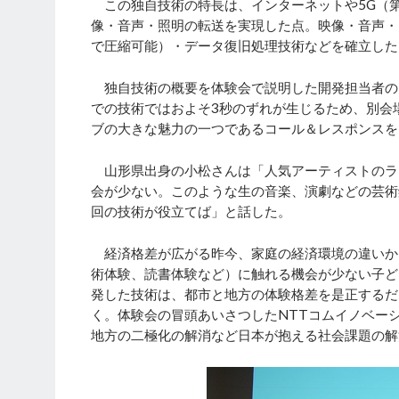
この独自技術の特長は、インターネットや5G（第
像・音声・照明の転送を実現した点。映像・音声・
で圧縮可能）・データ復旧処理技術などを確立した
独自技術の概要を体験会で説明した開発担当者の
での技術ではおよそ3秒のずれが生じるため、別会
ブの大きな魅力の一つであるコール＆レスポンスを
山形県出身の小松さんは「人気アーティストのラ
会が少ない。このような生の音楽、演劇などの芸術
回の技術が役立てば」と話した。
経済格差が広がる昨今、家庭の経済環境の違いか
術体験、読書体験など）に触れる機会が少ない子ど
発した技術は、都市と地方の体験格差を是正するだ
く。体験会の冒頭あいさつしたNTTコムイノベー
地方の二極化の解消など日本が抱える社会課題の解