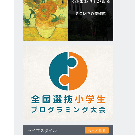
ポ
声
今
イ
大
T
ライフスタイル
もっと見る