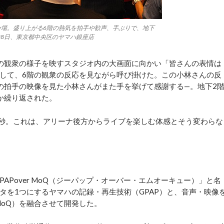
会場。盛り上がる6階の熱気を拍手や歓声、手ぶりで、地下
月28日、東京都中央区のヤマハ銀座店
の観衆の様子を映すスタジオ内の大画面に向かい「皆さんの表情は
して、6階の観衆の反応を見ながら呼び掛けた。この小林さんの反
の拍手の映像を見た小林さんがまた手を挙げて感謝する—。地下2
か繰り返された。
秒。これは、アリーナ後方からライブを楽しむ体感とそう変わらな
Pover MoQ（ジーパップ・オーバー・エムオーキュー）」と名
タを1つにするヤマハの記録・再生技術（GPAP）と、音声・映像
MoQ）を融合させて開発した。