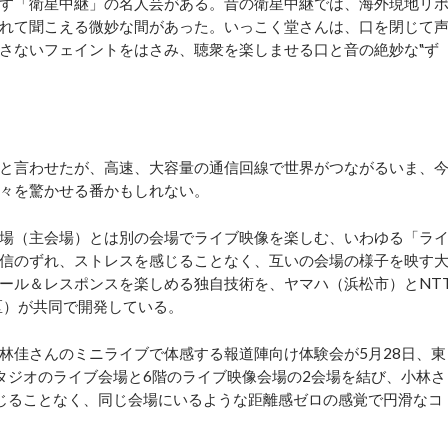
す「衛星中継」の名人芸がある。昔の衛星中継では、海外現地リ
れて聞こえる微妙な間があった。いっこく堂さんは、口を閉じて
さないフェイントをはさみ、聴衆を楽しませる口と音の絶妙な‟ず
と言わせたが、高速、大容量の通信回線で世界がつながるいま、
々を驚かせる番かもしれない。
場（主会場）とは別の会場でライブ映像を楽しむ、いわゆる「ラ
信のずれ、ストレスを感じることなく、互いの会場の様子を映す
ール＆レスポンスを楽しめる独自技術を、ヤマハ（浜松市）とNT
区）が共同で開発している。
佳さんのミニライブで体感する報道陣向け体験会が5月28日、東
タジオのライブ会場と6階のライブ映像会場の2会場を結び、小林さ
じることなく、同じ会場にいるような距離感ゼロの感覚で円滑なコ