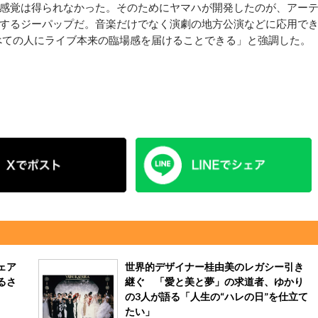
感覚は得られなかった。そのためにヤマハが開発したのが、アー
するジーパップだ。音楽だけでなく演劇の地方公演などに応用で
べての人にライブ本来の臨場感を届けることできる」と強調した。
ェア
世界的デザイナー桂由美のレガシー引き
るさ
継ぐ 「愛と美と夢」の求道者、ゆかり
の3人が語る「人生の“ハレの日”を仕立て
たい」