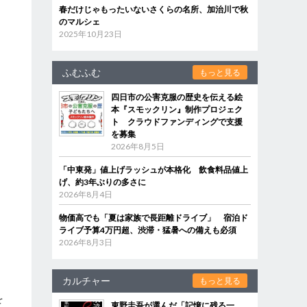
春だけじゃもったいないさくらの名所、加治川で秋
のマルシェ
2025年10月23日
ふむふむ
もっと見る
四日市の公害克服の歴史を伝える絵
本『スモックリン』制作プロジェク
ト クラウドファンディングで支援
を募集
2026年8月5日
「中東発」値上げラッシュが本格化 飲食料品値上
げ、約3年ぶりの多さに
2026年8月4日
物価高でも「夏は家族で長距離ドライブ」 宿泊ド
ライブ予算4万円超、渋滞・猛暑への備えも必須
2026年8月3日
カルチャー
もっと見る
を
東野圭吾が選んだ「記憶に残る一