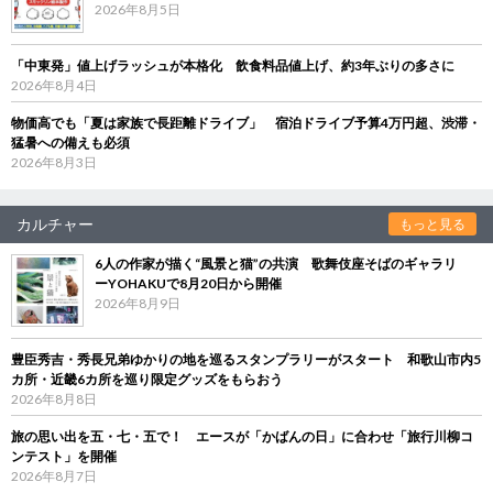
2026年8月5日
「中東発」値上げラッシュが本格化 飲食料品値上げ、約3年ぶりの多さに
2026年8月4日
物価高でも「夏は家族で長距離ドライブ」 宿泊ドライブ予算4万円超、渋滞・
猛暑への備えも必須
2026年8月3日
カルチャー
もっと見る
6人の作家が描く“風景と猫”の共演 歌舞伎座そばのギャラリ
ーYOHAKUで8月20日から開催
2026年8月9日
豊臣秀吉・秀長兄弟ゆかりの地を巡るスタンプラリーがスタート 和歌山市内5
カ所・近畿6カ所を巡り限定グッズをもらおう
2026年8月8日
旅の思い出を五・七・五で！ エースが「かばんの日」に合わせ「旅行川柳コ
ンテスト」を開催
2026年8月7日