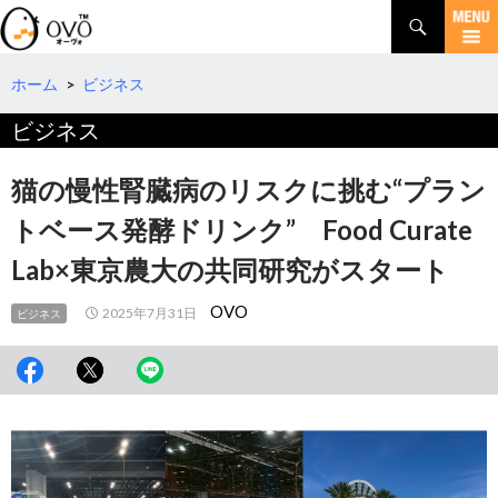
検
索
コ
ン
テ
ホーム
>
ビジネス
ン
ビジネス
ツ
へ
移
猫の慢性腎臓病のリスクに挑む“プラン
動
トベース発酵ドリンク” Food Curate
Lab×東京農大の共同研究がスタート
OVO
2025年7月31日
ビジネス