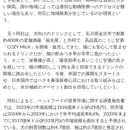
い病気。国や地域によっては適切な動物医療へのアクセスが難
しい場合もあり、対応に地域格差が生じているのが現状とい
う。
元々同社は、犬向けのドリンクとして、石川県金沢市で創業
約400年の老舗酒蔵「福光屋」と共同で、高品質のこうじ甘酒
「COZY MILK」を開発・販売してきた。猫にも安心して飲ませ
られるドリンクだが、猫の飲みつき率が非常に低かったとい
う。そこで、栄養価が高く、吸収効率も良いこうじ甘酒の良さ
を残しつつ、猫の嗜好(しこう)性を高く担保できるドリンクの
開発に踏み出したという。今後、米国での展開をスタートさ
せ、日本国内ではペテモ幕張新都心店における取り組みをはじ
めとし、水分補給のマーケット創出を目指していくという。
同社によると、ペットフードの世界市場に関する調査報告書
では、2023年の市場規模は1926億米ドル(約29兆円)。同市場
は2024年から2033年にかけて年平均成長率8.6%、2033年末ま
でに3517億米ドル(約52兆円)の市場規模を創出すると予測され
ている。犬の飼育頭数は約4.7億頭、猫は約3.7億頭と推定され