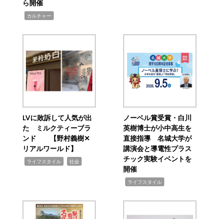
ら開催
,
カルチャー
LVに敗訴して人気が出
ノーベル賞受賞・白川
た ミルクティーブラ
英樹博士が小中高生を
ンド 【野村義樹✕
直接指導 名城大学が
リアルワールド】
講演会と導電性プラス
チック実験イベントを
,
,
ライフスタイル
社会
開催
,
ライフスタイル