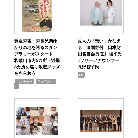
豊臣秀吉・秀長兄弟ゆ
故人の「想い」かなえ
かりの地を巡るスタン
る 遺贈寄付 日本財
プラリーがスタート
団名誉会長 笹川陽平氏
和歌山市内5カ所・近畿
×フリーアナウンサー
6カ所を巡り限定グッズ
長野智子氏
をもらおう
PR
,
,
カルチャー
ライフスタイ
ル