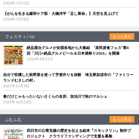
2026年7月31日
【がんを生きる緩和ケア医・大橋洋平「足し算命」】天空を見上げて
2026年7月28日
フェスティバル
もっと見る
絶品屋台グルメが全国各地から大集結 “庶民派食フェス”第4
回「川口×絶品グルメビール＆日本酒祭り2026」を開催
2026年4月15日
自分で収穫した秋野菜を使って芋煮作りを体験 埼玉県加須市の「ファミリー
ランドむさしの村」
2025年11月4日
春だけじゃもったいないさくらの名所、加治川で秋のマルシェ
2025年10月23日
ふむふむ
もっと見る
四日市の公害克服の歴史を伝える絵本『スモックリン』制作プ
ロジェクト クラウドファンディングで支援を募集