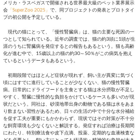
メリカ・ラスベガスで開催される世界最大級のペット業界展示
会
「SuperZoo 2025」
で、同プロジェクトの発表とプロトタイ
プの初公開を予定している。
現代の猫にとって、「慢性腎臓病」は、猫の主要な死因の一
つとして知られている。近年の調査では、猫の約3頭に1頭が生
涯のうちに腎臓病を発症するとの報告もあるという。猫も高齢
化が進む中で、15歳以上の猫の約30～50％がこの病気を抱え
ているというデータもあるという。
初期段階ではほとんど症状が現れず、飼い主が異変に気づく
頃にはすでに進行していることが少なくない、猫の慢性腎臓
病。日常的にドライフードを主食とする猫は水分摂取が不足し
やすく、腎臓に慢性的な負担をかけているケースも多いのが現
状だという。同社は、砂漠地帯出身の動物である猫は水をあま
り飲まない習性があるため、日々の生活の中で十分な水分補給
を促す工夫が重要にもかかわらず、現状ではその対策が不十分
な飼育環境も少なくないと解説する。発症すれば治療は長期間
にわたり、特別療法食や皮下点滴、投薬、定期的な血液検査な
どを必要とし、飼い主にとっても経済的・精神的な負担が大き