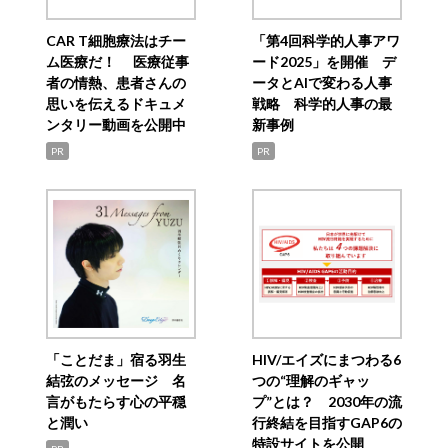
CAR T細胞療法はチー
「第4回科学的人事アワ
ム医療だ！ 医療従事
ード2025」を開催 デ
者の情熱、患者さんの
ータとAIで変わる人事
思いを伝えるドキュメ
戦略 科学的人事の最
ンタリー動画を公開中
新事例
PR
PR
「ことだま」宿る羽生
HIV/エイズにまつわる6
結弦のメッセージ 名
つの“理解のギャッ
言がもたらす心の平穏
プ”とは？ 2030年の流
と潤い
行終結を目指すGAP6の
特設サイトを公開