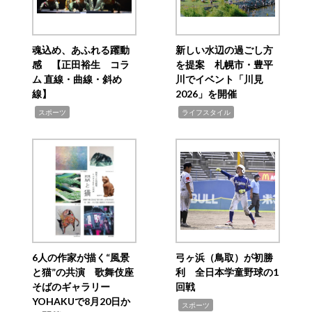
魂込め、あふれる躍動
新しい水辺の過ごし方
感 【正田裕生 コラ
を提案 札幌市・豊平
ム 直線・曲線・斜め
川でイベント「川見
線】
2026」を開催
,
,
スポーツ
ライフスタイル
6人の作家が描く“風景
弓ヶ浜（鳥取）が初勝
と猫”の共演 歌舞伎座
利 全日本学童野球の1
そばのギャラリー
回戦
YOHAKUで8月20日か
,
スポーツ