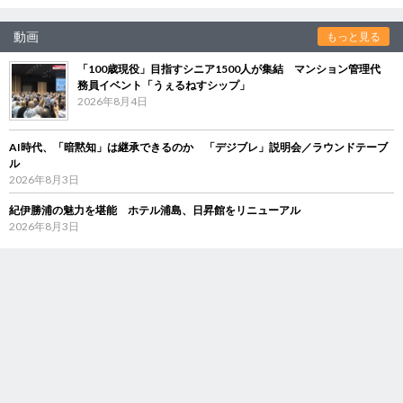
動画
もっと見る
「100歳現役」目指すシニア1500人が集結 マンション管理代
務員イベント「うぇるねすシップ」
2026年8月4日
AI時代、「暗黙知」は継承できるのか 「デジブレ」説明会／ラウンドテーブ
ル
2026年8月3日
紀伊勝浦の魅力を堪能 ホテル浦島、日昇館をリニューアル
2026年8月3日