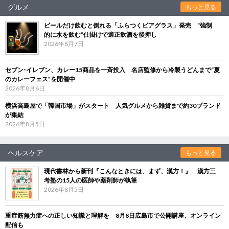
グルメ
もっと見る
ビールだけ飲むと倒れる「ふらつくビアグラス」発売 “強制
的に水を飲む”仕掛けで適正飲酒を後押し
2026年8月7日
セブン‐イレブン、カレー15商品を一斉投入 名店監修から冷製うどんまで“夏
のカレーフェス”を開催中
2026年8月6日
横浜高島屋で「韓国市場」がスタート 人気グルメから雑貨まで約30ブランド
が集結
2026年8月5日
ヘルスケア
もっと見る
現代書林から新刊『こんなときには、まず、漢方！』 漢方三
考塾の15人の医師や薬剤師が執筆
2026年8月5日
重症筋無力症への正しい知識と理解を 8月8日広島市で公開講座、オンライン
配信も