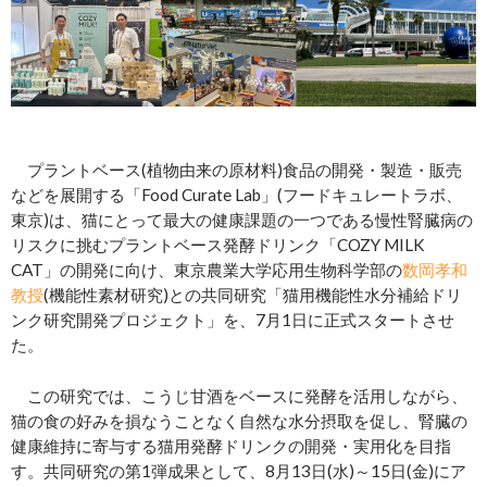
プラントベース(植物由来の原材料)食品の開発・製造・販売
などを展開する「Food Curate Lab」(フードキュレートラボ、
東京)は、猫にとって最大の健康課題の一つである慢性腎臓病の
リスクに挑むプラントベース発酵ドリンク「COZY MILK
CAT」の開発に向け、東京農業大学応用生物科学部の
数岡孝和
教授
(機能性素材研究)との共同研究「猫用機能性水分補給ドリ
ンク研究開発プロジェクト」を、7月1日に正式スタートさせ
た。
この研究では、こうじ甘酒をベースに発酵を活用しながら、
猫の食の好みを損なうことなく自然な水分摂取を促し、腎臓の
健康維持に寄与する猫用発酵ドリンクの開発・実用化を目指
す。共同研究の第1弾成果として、8月13日(水)～15日(金)にア