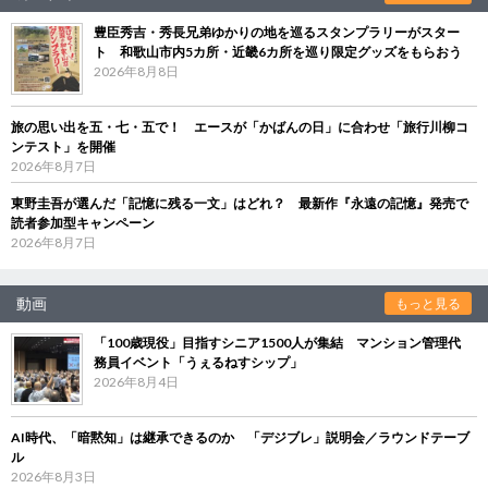
豊臣秀吉・秀長兄弟ゆかりの地を巡るスタンプラリーがスター
ト 和歌山市内5カ所・近畿6カ所を巡り限定グッズをもらおう
2026年8月8日
旅の思い出を五・七・五で！ エースが「かばんの日」に合わせ「旅行川柳コ
ンテスト」を開催
2026年8月7日
東野圭吾が選んだ「記憶に残る一文」はどれ？ 最新作『永遠の記憶』発売で
読者参加型キャンペーン
2026年8月7日
動画
もっと見る
「100歳現役」目指すシニア1500人が集結 マンション管理代
務員イベント「うぇるねすシップ」
2026年8月4日
AI時代、「暗黙知」は継承できるのか 「デジブレ」説明会／ラウンドテーブ
ル
2026年8月3日