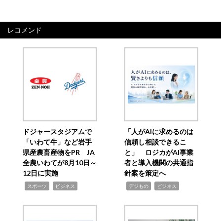
レコメンド
ドジャースタジアムで
「人がAIに求めるのは
「いわて牛」など岩手
信頼し相談できるこ
県産農畜産物をPR JA
と」 ロジカがAI事業
全農いわてが8月10日～
者と導入機関の共通指
12日に実施
針案を策定へ
,
,
,
,
スポーツ
ビジネス
デジもの
ビジネス