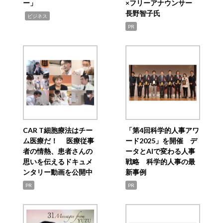
ー」
×フリーアナウンサー
長野智子氏
,
ビジネス
PR
CAR T細胞療法はチー
「第4回科学的人事アワ
ム医療だ！ 医療従事
ード2025」を開催 デ
者の情熱、患者さんの
ータとAIで変わる人事
思いを伝えるドキュメ
戦略 科学的人事の最
ンタリー動画を公開中
新事例
PR
PR