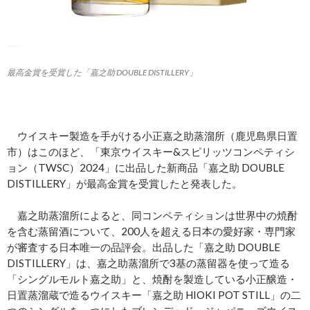
最高金賞を受賞した「嘉之助 DOUBLE DISTILLERY」
ウイスキー製造を手がける小正嘉之助蒸溜所（鹿児島県日置
市）はこのほど、「東京ウイスキー&スピリッツコンペティシ
ョン（TWSC）2024」に出品した新商品「嘉之助 DOUBLE
DISTILLERY」が最高金賞を受賞したと発表した。
嘉之助蒸溜所によると、同コンペティションは世界中の焼酎
を含む蒸留酒について、200人を超える日本の愛好家・専門家
が審査する日本唯一の品評会。出品した「嘉之助 DOUBLE
DISTILLERY」は、嘉之助蒸溜所で3基の蒸留器を使って造る
「シングルモルト嘉之助」と、焼酎を製造している小正醸造・
日置蒸溜蔵で造るウイスキー「嘉之助 HIOKI POT STILL」の二