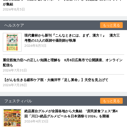
が集結
2026年8月5日
ヘルスケア
もっと見る
現代書林から新刊『こんなときには、まず、漢方！』 漢方三
考塾の15人の医師や薬剤師が執筆
2026年8月5日
重症筋無力症への正しい知識と理解を 8月8日広島市で公開講座、オンライン
配信も
2026年7月31日
【がんを生きる緩和ケア医・大橋洋平「足し算命」】天空を見上げて
2026年7月28日
フェスティバル
もっと見る
絶品屋台グルメが全国各地から大集結 “庶民派食フェス”第4
回「川口×絶品グルメビール＆日本酒祭り2026」を開催
2026年4月15日