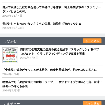
自分で収穫した秋野菜を使って芋煮作りを体験 埼玉県加須市の「ファミリー
ランドむさしの村」
2025年11月4日
春だけじゃもったいないさくらの名所、加治川で秋のマルシェ
2025年10月23日
ふむふむ
もっと見る
四日市の公害克服の歴史を伝える絵本『スモックリン』制作プ
ロジェクト クラウドファンディングで支援を募集
2026年8月5日
「中東発」値上げラッシュが本格化 飲食料品値上げ、約3年ぶりの多さに
2026年8月4日
物価高でも「夏は家族で長距離ドライブ」 宿泊ドライブ予算4万円超、渋滞・
猛暑への備えも必須
2026年8月3日
カルチャー
もっと見る