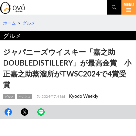
検
索
コ
ン
テ
ホーム
>
グルメ
ン
グルメ
ツ
へ
移
ジャパニーズウイスキー「嘉之助
動
DOUBLEDISTILLERY」が最高金賞 小
正嘉之助蒸溜所がTWSC2024で4賞受
賞
Kyodo Weekly
2024年7月8日
グルメ
ビジネス