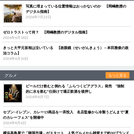
写真に埋まっている位置情報はおっかないのか 【岡嶋教授の
デジタル指南】
2026年7月22日
ゼロトラストって何？ 【岡嶋教授のデジタル指南】
2026年6月18日
きっと大平元首相は泣いている 【政眼鏡（せいがんきょう）－本田雅俊の政
治コラム】
2026年6月10日
グルメ
もっと見る
ビールだけ飲むと倒れる「ふらつくビアグラス」発売 “強制
的に水を飲む”仕掛けで適正飲酒を後押し
2026年8月7日
セブン‐イレブン、カレー15商品を一斉投入 名店監修から冷製うどんまで“夏
のカレーフェス”を開催中
2026年8月6日
横浜高島屋で「韓国市場」がスタート 人気グルメから雑貨まで約30ブランド