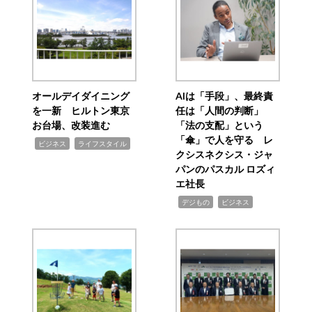
オールデイダイニング
AIは「手段」、最終責
を一新 ヒルトン東京
任は「人間の判断」
お台場、改装進む
「法の支配」という
「傘」で人を守る レ
,
,
ビジネス
ライフスタイル
クシスネクシス・ジャ
パンのパスカル ロズィ
エ社長
,
,
デジもの
ビジネス