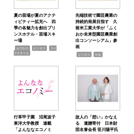
夏の苗場が夏のアクテ
先端技術で園芸農業の
ィビティー拡充へ 四
持続的発展目指す 久
季の各魅力を創出プリ
留米工業大学が「ふく
ンスホテル・苗場スキ
おか未来型園芸農業創
ー場
出コンソーシアム」参
画
,
,
,
おでかけ
ビジネス
ライ
フスタイル
,
,
ビジネス
社会
行革甲子園 沼尾波子
故人の「想い」かなえ
東洋大学教授 連載
る 遺贈寄付 日本財
「よんななエコノミ
団名誉会長 笹川陽平氏