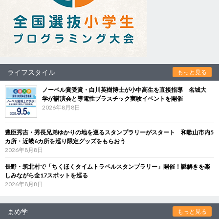
ライフスタイル
もっと見る
ノーベル賞受賞・白川英樹博士が小中高生を直接指導 名城大
学が講演会と導電性プラスチック実験イベントを開催
2026年8月8日
豊臣秀吉・秀長兄弟ゆかりの地を巡るスタンプラリーがスタート 和歌山市内5
カ所・近畿6カ所を巡り限定グッズをもらおう
2026年8月8日
長野・筑北村で「ちくほくタイムトラベルスタンプラリー」開催！謎解きを楽
しみながら全17スポットを巡る
2026年8月8日
まめ学
もっと見る