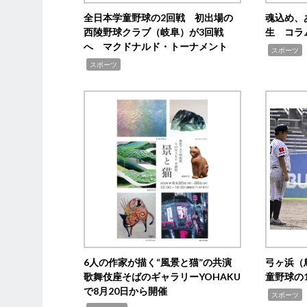
全日本学童野球の2回戦 初出場の
魂込め、
西陵野球クラブ（岐阜）が3回戦
生 コラ
へ マクドナルド・トーナメント
,
スポーツ
,
スポーツ
6人の作家が描く“風景と猫”の共演
弓ヶ浜（
歌舞伎座そばのギャラリーYOHAKU
童野球の
で8月20日から開催
,
スポーツ