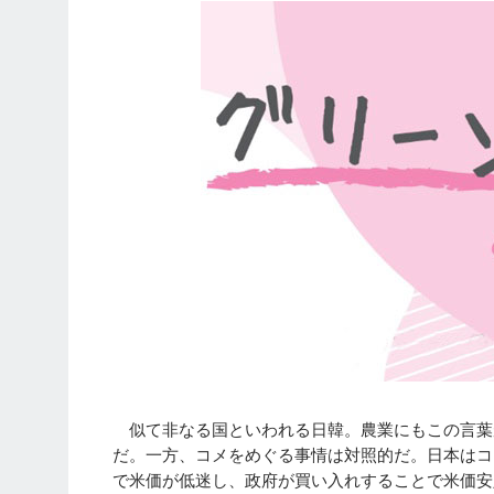
似て非なる国といわれる日韓。農業にもこの言葉
だ。一方、コメをめぐる事情は対照的だ。日本はコ
で米価が低迷し、政府が買い入れすることで米価安