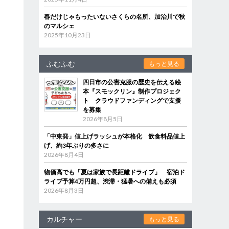
春だけじゃもったいないさくらの名所、加治川で秋
のマルシェ
2025年10月23日
ふむふむ
もっと見る
四日市の公害克服の歴史を伝える絵
本『スモックリン』制作プロジェク
ト クラウドファンディングで支援
を募集
2026年8月5日
「中東発」値上げラッシュが本格化 飲食料品値上
げ、約3年ぶりの多さに
2026年8月4日
物価高でも「夏は家族で長距離ドライブ」 宿泊ド
ライブ予算4万円超、渋滞・猛暑への備えも必須
2026年8月3日
カルチャー
もっと見る