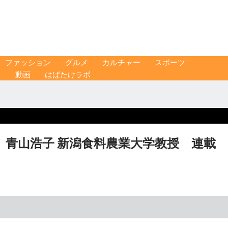
ファッション
グルメ
カルチャー
スポーツ
ス
動画
はばたけラボ
青山浩子 新潟食料農業大学教授 連載