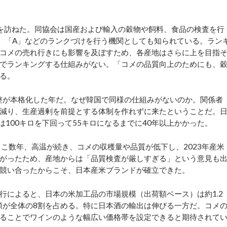
を訪ねた。同協会は国産および輸入の穀物や飼料、食品の検査を行
、「A」などのランクづけを行う機関としても知られている。ラン
コメの売れ行きにも影響を及ぼすため、各産地はさらに上を目指
でランキングする仕組みがない。「コメの品質向上のためにも、
る。
整が本格化した年だ。なぜ韓国で同様の仕組みがないのか。関係者
減り、生産過剰を前提とする体制を作れずに来たということだ。
は100キロを下回って
55
キロになるまでに
40
年以上かかった。
こ数年、高温が続き、コメの収穫量や品質が低下し、2023年産米
がったため、産地からは「品質検査が厳しすぎる」という意見も
競い合ったからこそ、日本産米ブランドが確立できた。
によると、日本の米加工品の市場規模（出荷額ベース）は約1.2
ち類が全体の8割を占める。特に日本酒の輸出は伸びる一方だ。コメ
ることでワインのような幅広い価格帯を設定できると期待されて