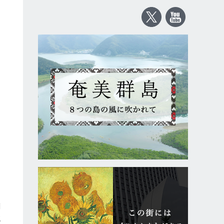
題
剰
強