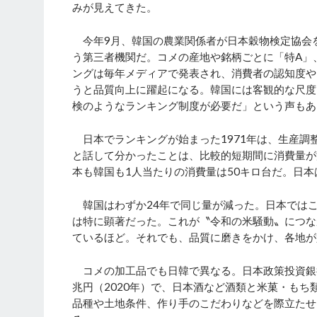
みが見えてきた。
今年9月、韓国の農業関係者が日本穀物検定協会
う第三者機関だ。コメの産地や銘柄ごとに「特A」
ングは毎年メディアで発表され、消費者の認知度や
うと品質向上に躍起になる。韓国には客観的な尺度
検のようなランキング制度が必要だ」という声もあ
日本でランキングが始まった1971年は、生産調
と話して分かったことは、比較的短期間に消費量が
本も韓国も1人当たりの消費量は
50
キロ台だ。日本
韓国はわずか
24
年で同じ量が減った。日本ではこ
は特に顕著だった。これが〝令和の米騒動〟につな
ているほど。それでも、品質に磨きをかけ、各地が
コメの加工品でも日韓で異なる。日本政策投資銀行
兆円（2020年）で、日本酒など酒類と米菓・も
品種や土地条件、作り手のこだわりなどを際立たせ