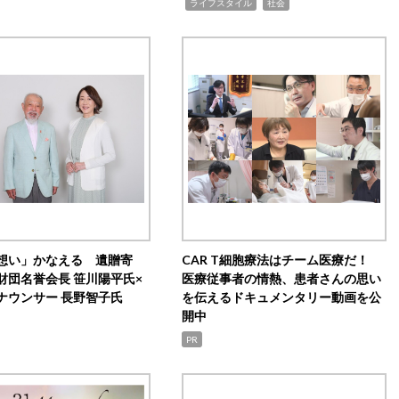
,
,
ライフスタイル
社会
想い」かなえる 遺贈寄
CAR T細胞療法はチーム医療だ！
財団名誉会長 笹川陽平氏×
医療従事者の情熱、患者さんの思い
ナウンサー 長野智子氏
を伝えるドキュメンタリー動画を公
開中
PR