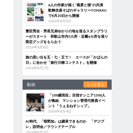
6人の作家が描く“風景と猫”の共演
歌舞伎座そばのギャラリーYOHAKU
で8月20日から開催
2026年8月9日
豊臣秀吉・秀長兄弟ゆかりの地を巡るスタンプラリ
ーがスタート 和歌山市内5カ所・近畿6カ所を巡り
限定グッズをもらおう
2026年8月8日
旅の思い出を五・七・五で！ エースが「かばんの
日」に合わせ「旅行川柳コンテスト」を開催
2026年8月7日
動画
もっと見る
「100歳現役」目指すシニア1500人
が集結 マンション管理代務員イベ
ント「うぇるねすシップ」
2026年8月4日
AI時代、「暗黙知」は継承できるのか 「デジブ
レ」説明会／ラウンドテーブル
2026年8月3日