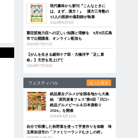
現代書林から新刊『こんなときに
は、まず、漢方！』 漢方三考塾の
15人の医師や薬剤師が執筆
2026年8月5日
重症筋無力症への正しい知識と理解を 8月8日広島
市で公開講座、オンライン配信も
2026年7月31日
【がんを生きる緩和ケア医・大橋洋平「足し算
命」】天空を見上げて
2026年7月28日
フェスティバル
もっと見る
絶品屋台グルメが全国各地から大集
結 “庶民派食フェス”第4回「川口×
絶品グルメビール＆日本酒祭り
2026」を開催
2026年4月15日
自分で収穫した秋野菜を使って芋煮作りを体験 埼
玉県加須市の「ファミリーランドむさしの村」
2025年11月4日