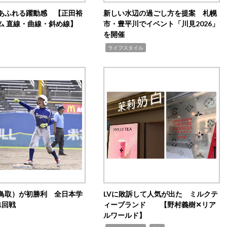
あふれる躍動感 【正田裕
新しい水辺の過ごし方を提案 札幌
ム 直線・曲線・斜め線】
市・豊平川でイベント「川見2026」
を開催
,
ライフスタイル
鳥取）が初勝利 全日本学
LVに敗訴して人気が出た ミルクテ
1回戦
ィーブランド 【野村義樹✕リア
ルワールド】