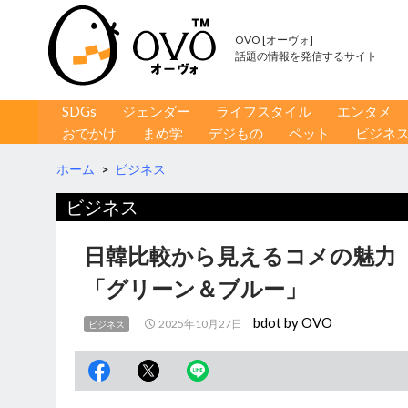
OVO [オーヴォ]
話題の情報を発信するサイト
コンテンツへ移動
検
SDGs
ジェンダー
ライフスタイル
エンタメ
索
おでかけ
まめ学
デジもの
ペット
ビジネ
ホーム
>
ビジネス
ビジネス
日韓比較から見えるコメの魅力 
「グリーン＆ブルー」
bdot by OVO
2025年10月27日
ビジネス