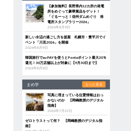
【参加無料】長野県内12カ所の発電
所をめぐって豪華賞品をゲット！
「ぐるーっと！信州ダムめぐり 発
電所スタンプラリー2026」
2026年8月9日
新しい水辺の過ごし方を提案 札幌市・豊平川でイ
し
ベント「川見2026」を開催
2026年8月9日
て
韓国旅行でau PAYを使うとPontaポイント最大20％
還元！30万店舗以上が対象に【9月30日まで】
2026年8月8日
まめ学
もっと見る
写真に埋まっている位置情報はおっ
かないのか 【岡嶋教授のデジタル
指南】
2026年7月22日
ゼロトラストって何？ 【岡嶋教授のデジタル指
南】