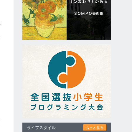
キ
そ
穀
日
出
の
い
ライフスタイル
もっと見る