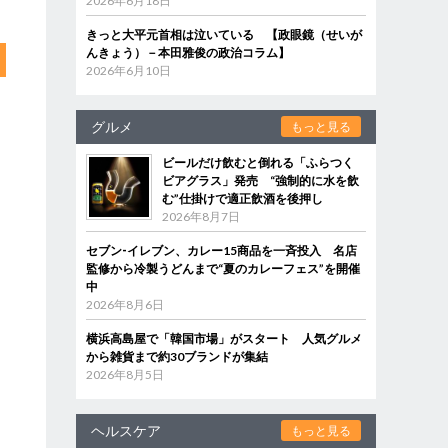
2026年6月18日
きっと大平元首相は泣いている 【政眼鏡（せいが
んきょう）－本田雅俊の政治コラム】
2026年6月10日
グルメ
もっと見る
ビールだけ飲むと倒れる「ふらつく
ビアグラス」発売 “強制的に水を飲
む”仕掛けで適正飲酒を後押し
2026年8月7日
セブン‐イレブン、カレー15商品を一斉投入 名店
監修から冷製うどんまで“夏のカレーフェス”を開催
中
2026年8月6日
横浜高島屋で「韓国市場」がスタート 人気グルメ
から雑貨まで約30ブランドが集結
2026年8月5日
ヘルスケア
もっと見る