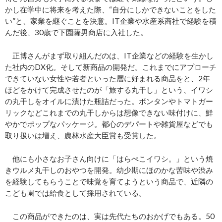
かし在学中に将来を考えた際、“自分にしかできないことをした
い”と、家業を継ぐことを決意。IT企業や水産系商社で経験を積
んだ後、
30
歳で下園薩男商店に入社した。
正博さんがまず取り組んだのは、IT企業などの経験を生かし
た社内のDX化。そして新商品の開発だ。これまでにアプローチ
できていない女性や若者といった層に好まれる商品をと、2年
ほどをかけて完成させたのが「旅する丸干し」という、イワシ
の丸干しをオイルに漬けた瓶詰だった。ボンタンやトマトガー
リックなどこれまでの丸干しからは想像できない味付けに、鮮
やかでポップなパッケージ。都心のデパートや雑貨屋などでも
取り扱いは増え、農林水産大臣賞も受賞した。
他にも小さなお子さん向けに「はらぺこイワシ。」という焼
きウルメ丸干しのおやつを開発。幼少期にほのかな苦味や渋み
を経験してもらうことで味覚を育てようという商品で、近隣の
こども園では給食として採用されている。
この商品ができたのは、実は先代たちのおかげでもある。
50