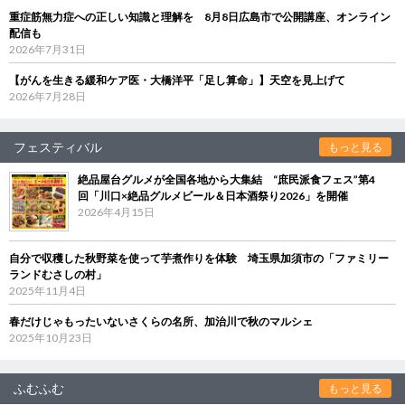
重症筋無力症への正しい知識と理解を 8月8日広島市で公開講座、オンライン
配信も
2026年7月31日
【がんを生きる緩和ケア医・大橋洋平「足し算命」】天空を見上げて
2026年7月28日
フェスティバル
もっと見る
絶品屋台グルメが全国各地から大集結 “庶民派食フェス”第4
回「川口×絶品グルメビール＆日本酒祭り2026」を開催
2026年4月15日
自分で収穫した秋野菜を使って芋煮作りを体験 埼玉県加須市の「ファミリー
ランドむさしの村」
2025年11月4日
春だけじゃもったいないさくらの名所、加治川で秋のマルシェ
2025年10月23日
ふむふむ
もっと見る