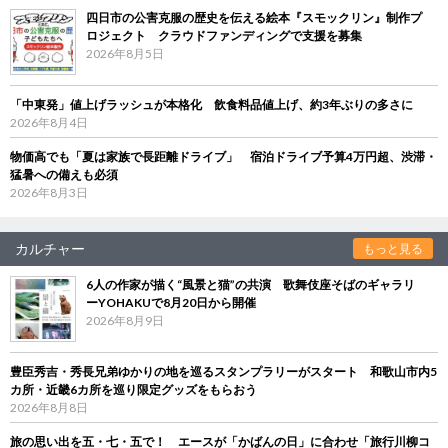
四日市の公害克服の歴史を伝える絵本『スモックリン』制作プ
ロジェクト クラウドファンディングで支援を募集
2026年8月5日
「中東発」値上げラッシュが本格化 飲食料品値上げ、約3年ぶりの多さに
2026年8月4日
物価高でも「夏は家族で長距離ドライブ」 宿泊ドライブ予算4万円超、渋滞・
猛暑への備えも必須
2026年8月3日
カルチャー
もっと見る
6人の作家が描く“風景と猫”の共演 歌舞伎座そばのギャラリ
ーYOHAKUで8月20日から開催
2026年8月9日
豊臣秀吉・秀長兄弟ゆかりの地を巡るスタンプラリーがスタート 和歌山市内5
カ所・近畿6カ所を巡り限定グッズをもらおう
2026年8月8日
旅の思い出を五・七・五で！ エースが「かばんの日」に合わせ「旅行川柳コ