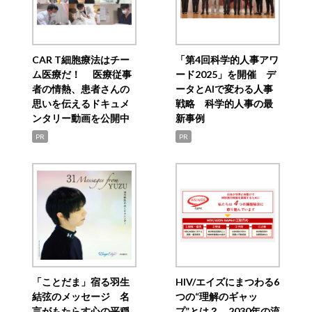
CAR T細胞療法はチー
「第4回科学的人事アワ
ム医療だ！ 医療従事
ード2025」を開催 デ
者の情熱、患者さんの
ータとAIで変わる人事
思いを伝えるドキュメ
戦略 科学的人事の最
ンタリー動画を公開中
新事例
PR
PR
「ことだま」宿る羽生
HIV/エイズにまつわる6
結弦のメッセージ 名
つの“理解のギャッ
言がもたらす心の平穏
プ”とは？ 2030年の流