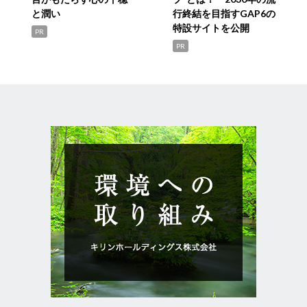
と潤い
行終結を目指すGAP6の
特設サイトを公開
PR
PR