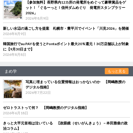
【参加無料】長野県内12カ所の発電所をめぐって豪華賞品をゲ
ット！「ぐるーっと！信州ダムめぐり 発電所スタンプラリー
2026」
2026年8月9日
新しい水辺の過ごし方を提案 札幌市・豊平川でイベント「川見2026」を開催
2026年8月9日
韓国旅行でau PAYを使うとPontaポイント最大20％還元！30万店舗以上が対象
に【9月30日まで】
2026年8月8日
まめ学
もっと見る
写真に埋まっている位置情報はおっかないのか 【岡嶋教授の
デジタル指南】
2026年7月22日
ゼロトラストって何？ 【岡嶋教授のデジタル指南】
2026年6月18日
きっと大平元首相は泣いている 【政眼鏡（せいがんきょう）－本田雅俊の政
治コラム】