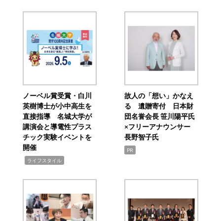
ノーベル賞受賞・白川
故人の「想い」かなえ
英樹博士が小中高生を
る 遺贈寄付 日本財
直接指導 名城大学が
団名誉会長 笹川陽平氏
講演会と導電性プラス
×フリーアナウンサー
チック実験イベントを
長野智子氏
開催
PR
,
ライフスタイル