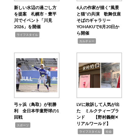
新しい水辺の過ごし方
6人の作家が描く“風景
を提案 札幌市・豊平
と猫”の共演 歌舞伎座
川でイベント「川見
そばのギャラリー
2026」を開催
YOHAKUで8月20日か
ら開催
,
ライフスタイル
,
カルチャー
弓ヶ浜（鳥取）が初勝
LVに敗訴して人気が出
利 全日本学童野球の1
た ミルクティーブラ
回戦
ンド 【野村義樹✕
リアルワールド】
,
スポーツ
,
,
ライフスタイル
社会