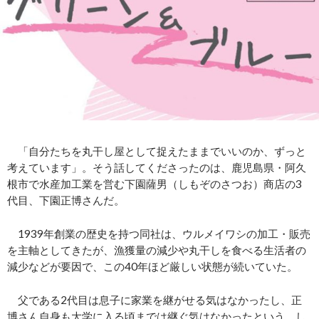
「自分たちを丸干し屋として捉えたままでいいのか、ずっと
考えています」。そう話してくださったのは、鹿児島県・阿久
根市で水産加工業を営む下園薩男（しもぞのさつお）商店の3
代目、下園正博さんだ。
1939年創業の歴史を持つ同社は、ウルメイワシの加工・販売
を主軸としてきたが、漁獲量の減少や丸干しを食べる生活者の
減少などが要因で、この
40
年ほど厳しい状態が続いていた。
父である2代目は息子に家業を継がせる気はなかったし、正
博さん自身も大学に入る頃までは継ぐ気はなかったという。し