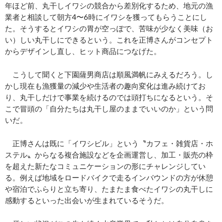
年ほど前、丸干しイワシの競合から差別化するため、地元の漁
業者と相談して朝方4〜6時にイワシを獲ってもらうことにし
た。そうするとイワシの胃が空っぽで、苦味が少なく美味（お
い）しい丸干しにできるという。これを正博さんがコンセプト
からデザインし直し、ヒット商品につなげた。
こうして聞くと下園薩男商店は順風満帆にみえるだろう。し
かし現在も漁獲量の減少や生活者の趣向変化は進み続けてお
り、丸干しだけで事業を続けるのでは頭打ちになるという。そ
こで冒頭の「自分たちは丸干し屋のままでいいのか」という問
いだ。
正博さんは既に「イワシビル」という〝カフェ・雑貨店・ホ
ステル〟からなる複合施設などを企画運営し、加工・販売の枠
を超えた新たなコミュニケーションの形にチャレンジしてい
る。例えば地域をロードバイクで走るインバウンドの方が休憩
や宿泊でふらりと立ち寄り、たまたま食べたイワシの丸干しに
感動するといった出会いが生まれているそうだ。