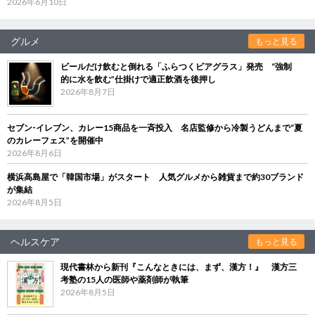
2026年6月10日
グルメ
もっと見る
ビールだけ飲むと倒れる「ふらつくビアグラス」発売 “強制
的に水を飲む”仕掛けで適正飲酒を後押し
2026年8月7日
セブン‐イレブン、カレー15商品を一斉投入 名店監修から冷製うどんまで“夏
のカレーフェス”を開催中
2026年8月6日
横浜高島屋で「韓国市場」がスタート 人気グルメから雑貨まで約30ブランド
が集結
2026年8月5日
ヘルスケア
もっと見る
現代書林から新刊『こんなときには、まず、漢方！』 漢方三
考塾の15人の医師や薬剤師が執筆
2026年8月5日