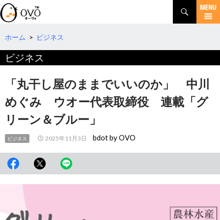
検
索
コ
ン
テ
ホーム
>
ビジネス
ン
ビジネス
ツ
へ
移
「丸干し屋のままでいいのか」 中川
動
めぐみ ウオー代表取締役 連載「グ
リーン＆ブルー」
bdot by OVO
2025年11月3日
ビジネス