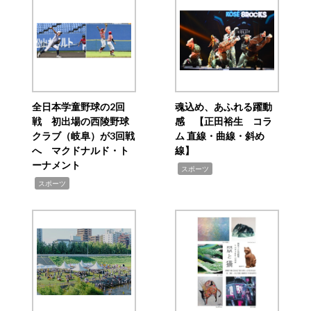
全日本学童野球の2回
魂込め、あふれる躍動
戦 初出場の西陵野球
感 【正田裕生 コラ
クラブ（岐阜）が3回戦
ム 直線・曲線・斜め
へ マクドナルド・ト
線】
ーナメント
,
スポーツ
,
スポーツ