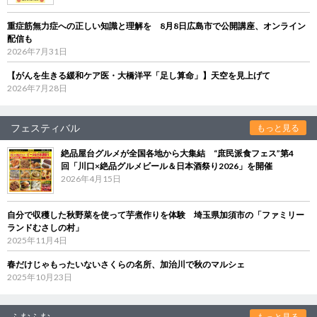
重症筋無力症への正しい知識と理解を 8月8日広島市で公開講座、オンライン
配信も
2026年7月31日
【がんを生きる緩和ケア医・大橋洋平「足し算命」】天空を見上げて
2026年7月28日
フェスティバル
もっと見る
絶品屋台グルメが全国各地から大集結 “庶民派食フェス”第4
回「川口×絶品グルメビール＆日本酒祭り2026」を開催
2026年4月15日
自分で収穫した秋野菜を使って芋煮作りを体験 埼玉県加須市の「ファミリー
ランドむさしの村」
2025年11月4日
春だけじゃもったいないさくらの名所、加治川で秋のマルシェ
2025年10月23日
ふむふむ
もっと見る