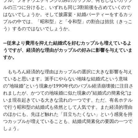
プル、フォトウエディングのみのカップル、何もしないカップ
ルの三つに分けると、いずれも同じ3割前後を占めていくので
はないでしょうか。そして披露宴・結婚パーティーをするカッ
プルの中では、「昭和型」と「令和型」の割合は拮抗（きっこ
う）するのではないでしょうか。
―従来より費用を抑えた結婚式を好むカップルも増えているよ
うですが、経済的な理由がカップルの好みに影響を与えていま
すか。
もちろん経済的な理由はカップルの選択に大きな影響を与え
ていると思います。派手にやらない地味な結婚式という意味
の“地味婚”という現象が1990年代のバブル経済崩壊後に注目さ
れましたが、かつての地味婚に似た現象の“結婚式の簡素化”は
いま現在起きている大きな流れの一つです。ただ、有名ホテル
で行う昭和型の結婚式も依然として人気です。また経済的理由
のほかにも、先ほど触れた「目立ちたくない」という感覚を持
つカップルが増えていることも、結婚式簡素化の要因の一つで
しょう。