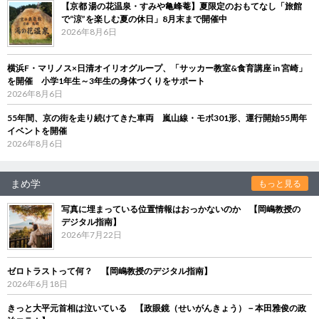
【京都 湯の花温泉・すみや亀峰菴】夏限定のおもてなし「旅館
で“涼”を楽しむ夏の休日」8月末まで開催中
2026年8月6日
横浜F・マリノス×日清オイリオグループ、「サッカー教室&食育講座 in 宮崎」
を開催 小学1年生～3年生の身体づくりをサポート
2026年8月6日
55年間、京の街を走り続けてきた車両 嵐山線・モボ301形、運行開始55周年
イベントを開催
2026年8月6日
まめ学
もっと見る
写真に埋まっている位置情報はおっかないのか 【岡嶋教授の
デジタル指南】
2026年7月22日
ゼロトラストって何？ 【岡嶋教授のデジタル指南】
2026年6月18日
きっと大平元首相は泣いている 【政眼鏡（せいがんきょう）－本田雅俊の政