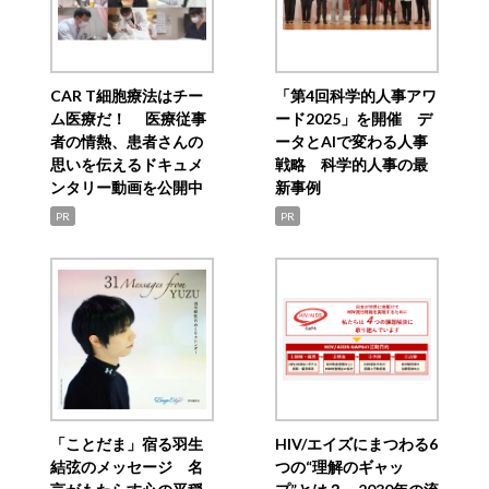
CAR T細胞療法はチー
「第4回科学的人事アワ
ム医療だ！ 医療従事
ード2025」を開催 デ
者の情熱、患者さんの
ータとAIで変わる人事
思いを伝えるドキュメ
戦略 科学的人事の最
ンタリー動画を公開中
新事例
PR
PR
「ことだま」宿る羽生
HIV/エイズにまつわる6
結弦のメッセージ 名
つの“理解のギャッ