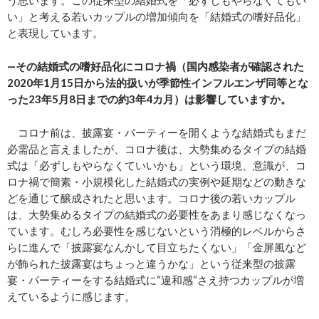
う思います。この従来型の結婚式を「必ずしもやらなくてもい
い」と考える若いカップルの増加傾向を「結婚式の嗜好品化」
と表現しています。
―その結婚式の嗜好品化にコロナ禍（国内感染者が確認された
2020年1月15日から法的扱いが季節性インフルエンザ同等とな
った23年5月8日までの約3年4カ月）は影響していますか。
コロナ前は、披露宴・パーティーを開くような結婚式もまだ
必需品と言えましたが、コロナ後は、大勢集めるタイプの結婚
式は「必ずしもやらなくていいかも」という環境、意識が、コ
ロナ禍で簡素・小規模化した結婚式の実例や延期などの動きな
どを通じて醸成されたと思います。コロナ後の若いカップル
は、大勢集めるタイプの結婚式の必要性をあまり感じなくなっ
ています。むしろ必要性を感じないという消極的レベルからさ
らに進んで「披露宴なんかして目立ちたくない」「金屏風など
が飾られた披露宴はちょっと違うかな」という従来型の披露
宴・パーティーをする結婚式に“違和感“さえ持つカップルが増
えているように感じます。