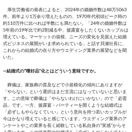
厚生労働省の発表によると、2024年の婚姻件数は48万5063
件。前年より1万余り増えたものの、1970年代初頭ピーク時の
約110万件に比べれば半数にも満たない。「24年の婚姻件数は
5年前の19年比で約2割減る中、披露宴をしたくないカップルは
増えている。マーケットの規模、ニーズの変化を見据えた結婚
式ビジネスの展開がいま求められている」と話す貝瀬社長に、
これからの結婚式の在り方やウエディング業界の展望などを聞
いた。
―結婚式の“嗜好品”化とはどういう意味ですか。
葬儀は、家族葬の普及などで小規模化の傾向にありますが
「やらない」という選択はまだ主流にはなっていないと思いま
す。この意味で葬儀は「やらないわけにいかない」ので「必需
品」です。一方、披露宴・パーティーを開くような結婚式は
「必ずしもやらなくていい」という意向を持つ若いカップルが
今はかなり増えていると感じています。ウエディング業界のア
ンケートやこの業界を長く経験している私自身の“実感”からそ