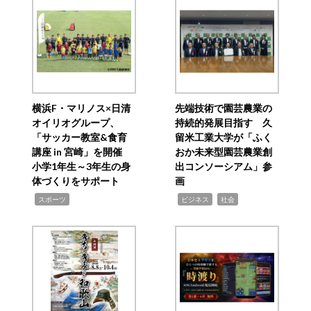
横浜F・マリノス×日清
先端技術で園芸農業の
オイリオグループ、
持続的発展目指す 久
「サッカー教室&食育
留米工業大学が「ふく
講座 in 宮崎」を開催
おか未来型園芸農業創
小学1年生～3年生の身
出コンソーシアム」参
体づくりをサポート
画
,
,
,
スポーツ
ビジネス
社会