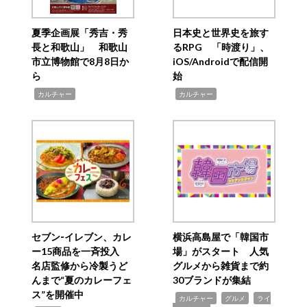
夏季企画展「秀吉・秀
日本史と世界史を旅す
長と和歌山」 和歌山
るRPG 「時渡り」、
市立博物館で8月8日か
iOS/Androidで配信開
ら
始
,
,
カルチャー
カルチャー
セブン‐イレブン、カレ
横浜高島屋で「韓国市
ー15商品を一斉投入
場」がスタート 人気
名店監修から冷製うど
グルメから雑貨まで約
んまで“夏のカレーフェ
30ブランドが集結
ス”を開催中
,
,
,
カルチャー
グルメ
ライ