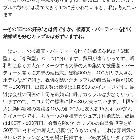
今はいろいろな好みがありますね。結婚式に関する若いカッ
プルの“好み”は現在大きく4つに分かれていると、私は考えてい
ます。
―その“四つの好み”とは何ですか。披露宴・パーティーを開く
結婚式を好むカップルは必ずいますね。
はい。この披露宴・パーティーを開く結婚式を私は「昭和
型」と「令和型」の二つに分けます。費用が違うからです。昭
和型は多くの人がイメージする大勢の人を集めて披露宴・パー
ティーを開く従来型の結婚式。総額300万～400万円で大きな
ホテルなどで開き、祝儀を除いたカップルの自己負担額が100
万～150万円、出席人数の標準は上限50人のイメージです。最
近は会社の同僚や上司を結婚式に呼ぶカップルは少なくなって
いますので、コロナ前の標準に比べ30人減っています。上限50
人は新郎新婦の親族各10人の計20人に友人各15人ずつが加わ
るイメージです。もう一つの令和型カジュアル結婚式は、総額
は100万～180万円、会費を除いたカップルの自己負担額を約
50万円にそれぞれ抑えた規模で行うものです。これは雰囲気の
良いレストランなどを会場に開催する、比較的新しいタイプの