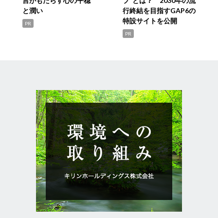
言がもたらす心の平穏
プ”とは？ 2030年の流
と潤い
行終結を目指すGAP6の
特設サイトを公開
PR
PR