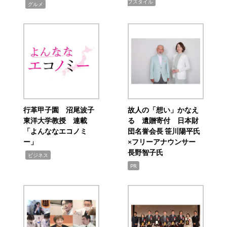
フスタイル
,
グルメ
行革甲子園 沼尾波子
故人の「想い」かなえ
東洋大学教授 連載
る 遺贈寄付 日本財
「よんななエコノミ
団名誉会長 笹川陽平氏
ー」
×フリーアナウンサー
長野智子氏
,
ビジネス
PR