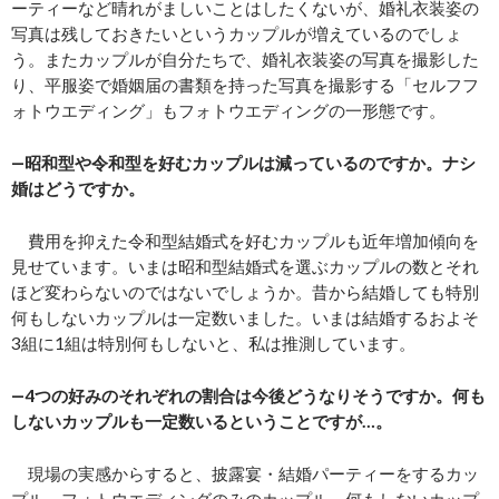
ーティーなど晴れがましいことはしたくないが、婚礼衣装姿の
写真は残しておきたいというカップルが増えているのでしょ
う。またカップルが自分たちで、婚礼衣装姿の写真を撮影した
り、平服姿で婚姻届の書類を持った写真を撮影する「セルフフ
ォトウエディング」もフォトウエディングの一形態です。
―昭和型や令和型を好むカップルは減っているのですか。ナシ
婚はどうですか。
費用を抑えた令和型結婚式を好むカップルも近年増加傾向を
見せています。いまは昭和型結婚式を選ぶカップルの数とそれ
ほど変わらないのではないでしょうか。昔から結婚しても特別
何もしないカップルは一定数いました。いまは結婚するおよそ
3組に1組は特別何もしないと、私は推測しています。
―4つの好みのそれぞれの割合は今後どうなりそうですか。何も
しないカップルも一定数いるということですが…。
現場の実感からすると、披露宴・結婚パーティーをするカッ