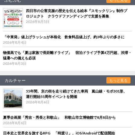
四日市の公害克服の歴史を伝える絵本『スモックリン』制作プ
ロジェクト クラウドファンディングで支援を募集
2026年8月5日
「中東発」値上げラッシュが本格化 飲食料品値上げ、約3年ぶりの多さに
2026年8月4日
物価高でも「夏は家族で長距離ドライブ」 宿泊ドライブ予算4万円超、渋滞・
猛暑への備えも必須
2026年8月3日
カルチャー
もっと見る
55年間、京の街を走り続けてきた車両 嵐山線・モボ301形、
運行開始55周年イベントを開催
2026年8月6日
夏季企画展「秀吉・秀長と和歌山」 和歌山市立博物館で8月8日から
2026年8月6日
日本史と世界史を旅するRPG 「時渡り」、iOS/Androidで配信開始