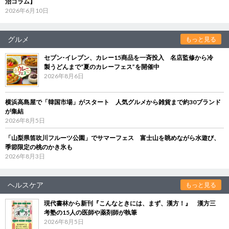
治コラム】
2026年6月10日
グルメ
もっと見る
セブン‐イレブン、カレー15商品を一斉投入 名店監修から冷
製うどんまで“夏のカレーフェス”を開催中
2026年8月6日
横浜高島屋で「韓国市場」がスタート 人気グルメから雑貨まで約30ブランド
が集結
2026年8月5日
「山梨県笛吹川フルーツ公園」でサマーフェス 富士山を眺めながら水遊び、
季節限定の桃のかき氷も
2026年8月3日
ヘルスケア
もっと見る
現代書林から新刊『こんなときには、まず、漢方！』 漢方三
考塾の15人の医師や薬剤師が執筆
2026年8月5日