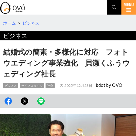
検
索
コ
ン
テ
ホーム
>
ビジネス
ン
ビジネス
ツ
へ
移
結婚式の簡素・多様化に対応 フォト
動
ウエディング事業強化 貝瀬くふうウ
ェディング社長
bdot by OVO
2025年12月23日
ビジネス
ライフスタイル
社会