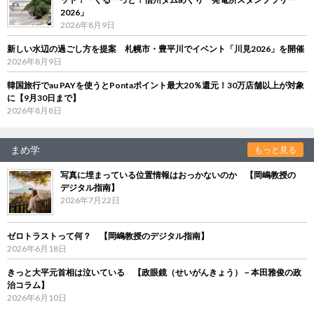
2026」
2026年8月9日
新しい水辺の過ごし方を提案 札幌市・豊平川でイベント「川見2026」を開催
2026年8月9日
韓国旅行でau PAYを使うとPontaポイント最大20％還元！30万店舗以上が対象
に【9月30日まで】
2026年8月8日
まめ学
もっと見る
写真に埋まっている位置情報はおっかないのか 【岡嶋教授の
デジタル指南】
2026年7月22日
ゼロトラストって何？ 【岡嶋教授のデジタル指南】
2026年6月18日
きっと大平元首相は泣いている 【政眼鏡（せいがんきょう）－本田雅俊の政
治コラム】
2026年6月10日