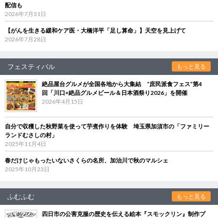
配信も
2026年7月31日
【がんを生きる緩和ケア医・大橋洋平「足し算命」】天空を見上げて
2026年7月28日
フェスティバル
もっと見る
絶品屋台グルメが全国各地から大集結 “庶民派食フェス”第4
回「川口×絶品グルメビール＆日本酒祭り2026」を開催
2026年4月15日
自分で収穫した秋野菜を使って芋煮作りを体験 埼玉県加須市の「ファミリー
ランドむさしの村」
2025年11月4日
春だけじゃもったいないさくらの名所、加治川で秋のマルシェ
2025年10月23日
ふむふむ
もっと見る
四日市の公害克服の歴史を伝える絵本『スモックリン』制作プ