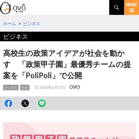
検
索
コ
ン
テ
ホーム
>
ビジネス
ン
ビジネス
ツ
へ
移
高校生の政策アイデアが社会を動か
動
す 「政策甲子園」最優秀チームの提
案を「PoliPoli」で公開
OVO
2026年2月27日
ビジネス
社会