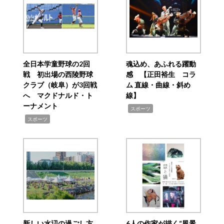
全日本学童野球の2回
魂込め、あふれる躍動
戦 初出場の西陵野球
感 【正田裕生 コラ
クラブ（岐阜）が3回戦
ム 直線・曲線・斜め
へ マクドナルド・ト
線】
ーナメント
,
スポーツ
,
スポーツ
新しい水辺の過ごし方
6人の作家が描く“風景