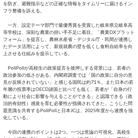
を防ぎ、避難指示などの正確な情報をタイムリーに届けるイン
フラ整備を訴える。
一方、設定テーマ部門で最優秀賞を受賞した岐阜県立岐阜高
等学校は、深刻な農業の担い手不足に着目。「農業DXプラット
フォーム」を提言し、農林水産省・デジタル庁・民間が連携し
たデータ活用によって、新規就農の壁を低くし食料自給率を向
上させる仕組みを提示している。
PoliPoliが高校生の政策提言を後押しする背景には、若者の
政治参加の低さがある。内閣府調査では「国の政策に自分の意
見が反映されていない」と感じる国民は約71％。また日本の若
年層の投票率はOECD諸国と比べても低く、若者が「自身の行
動により社会に影響を与えることができる」と認識できる（政
治的有効性）感覚を育む必要性が指摘されてきた。こうした問
題意識を共有するPoliPoliと日本JCは、2025年度から連携を強
化している。
今回の連携のポイントは2つ。一つは世論の可視化。高校生