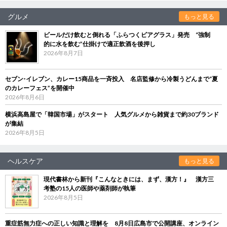
グルメ
もっと見る
ビールだけ飲むと倒れる「ふらつくビアグラス」発売 “強制
的に水を飲む”仕掛けで適正飲酒を後押し
2026年8月7日
セブン‐イレブン、カレー15商品を一斉投入 名店監修から冷製うどんまで“夏
のカレーフェス”を開催中
2026年8月6日
横浜高島屋で「韓国市場」がスタート 人気グルメから雑貨まで約30ブランド
が集結
2026年8月5日
ヘルスケア
もっと見る
現代書林から新刊『こんなときには、まず、漢方！』 漢方三
考塾の15人の医師や薬剤師が執筆
2026年8月5日
重症筋無力症への正しい知識と理解を 8月8日広島市で公開講座、オンライン