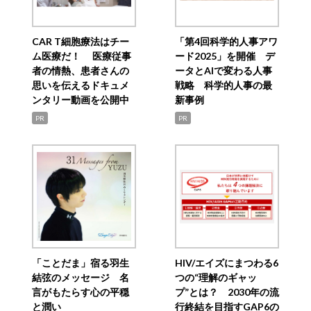
CAR T細胞療法はチー
「第4回科学的人事アワ
ム医療だ！ 医療従事
ード2025」を開催 デ
者の情熱、患者さんの
ータとAIで変わる人事
思いを伝えるドキュメ
戦略 科学的人事の最
ンタリー動画を公開中
新事例
PR
PR
「ことだま」宿る羽生
HIV/エイズにまつわる6
結弦のメッセージ 名
つの“理解のギャッ
言がもたらす心の平穏
プ”とは？ 2030年の流
と潤い
行終結を目指すGAP6の