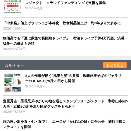
ロジェクト クラウドファンディングで支援を募集
2026年8月5日
「中東発」値上げラッシュが本格化 飲食料品値上げ、約3年ぶりの多さに
2026年8月4日
物価高でも「夏は家族で長距離ドライブ」 宿泊ドライブ予算4万円超、渋滞・
猛暑への備えも必須
2026年8月3日
カルチャー
もっと見る
6人の作家が描く“風景と猫”の共演 歌舞伎座そばのギャラリ
ーYOHAKUで8月20日から開催
2026年8月9日
豊臣秀吉・秀長兄弟ゆかりの地を巡るスタンプラリーがスタート 和歌山市内5
カ所・近畿6カ所を巡り限定グッズをもらおう
2026年8月8日
旅の思い出を五・七・五で！ エースが「かばんの日」に合わせ「旅行川柳コ
ンテスト」を開催