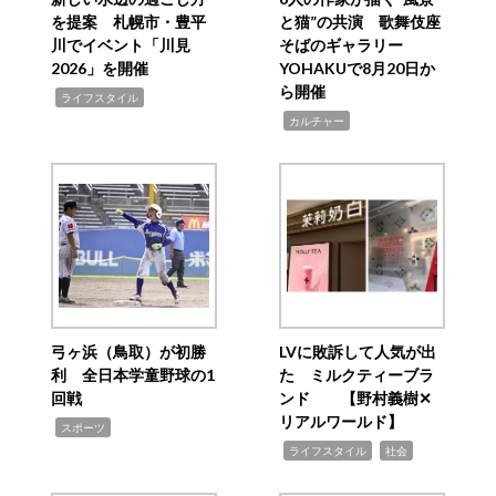
を提案 札幌市・豊平
と猫”の共演 歌舞伎座
川でイベント「川見
そばのギャラリー
2026」を開催
YOHAKUで8月20日か
ら開催
,
ライフスタイル
,
カルチャー
弓ヶ浜（鳥取）が初勝
LVに敗訴して人気が出
利 全日本学童野球の1
た ミルクティーブラ
回戦
ンド 【野村義樹✕
リアルワールド】
,
スポーツ
,
,
ライフスタイル
社会