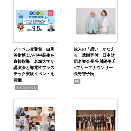
ノーベル賞受賞・白川
故人の「想い」かなえ
英樹博士が小中高生を
る 遺贈寄付 日本財
直接指導 名城大学が
団名誉会長 笹川陽平氏
講演会と導電性プラス
×フリーアナウンサー
チック実験イベントを
長野智子氏
開催
PR
,
ライフスタイル