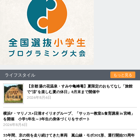
ライフスタイル
もっと見る
【京都 湯の花温泉・すみや亀峰菴】夏限定のおもてなし「旅館
で“涼”を楽しむ夏の休日」8月末まで開催中
2026年8月6日
横浜F・マリノス×日清オイリオグループ、「サッカー教室&食育講座 in 宮崎」
を開催 小学1年生～3年生の身体づくりをサポート
2026年8月6日
55年間、京の街を走り続けてきた車両 嵐山線・モボ301形、運行開始55周年