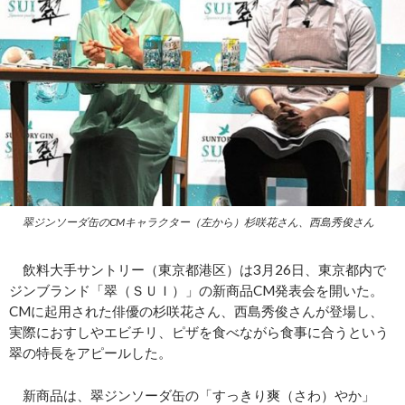
翠ジンソーダ缶のCMキャラクター（左から）杉咲花さん、西島秀俊さん
飲料大手サントリー（東京都港区）は3月26日、東京都内で
ジンブランド「翠（ＳＵＩ）」の新商品CM発表会を開いた。
CMに起用された俳優の杉咲花さん、西島秀俊さんが登場し、
実際におすしやエビチリ、ピザを食べながら食事に合うという
翠の特長をアピールした。
新商品は、翠ジンソーダ缶の「すっきり爽（さわ）やか」