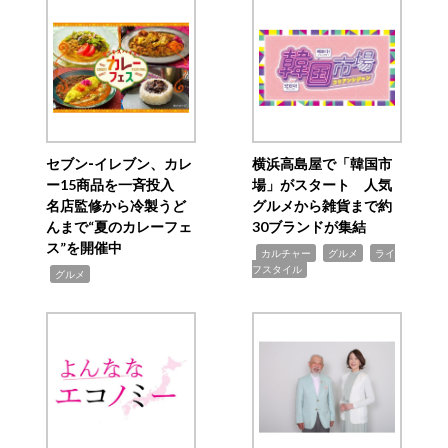
セブン‐イレブン、カレ
横浜高島屋で「韓国市
ー15商品を一斉投入
場」がスタート 人気
名店監修から冷製うど
グルメから雑貨まで約
んまで“夏のカレーフェ
30ブランドが集結
ス”を開催中
,
,
,
カルチャー
グルメ
ライ
フスタイル
,
グルメ