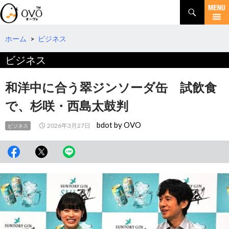
検
索
コ
ン
テ
ホーム
>
ビジネス
ン
ビジネス
ツ
へ
移
和洋中に合う翠ジンソーダ缶 試飲食
動
で、杉咲・西島太鼓判
bdot by OVO
2026年3月27日
ビジネス