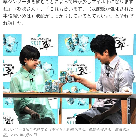
翠ジンソーダを飲むことによって味が少しマイルドになります
ね」（杉咲さん）、「これも合います。（炭酸感が強化された
本格濃いめは）炭酸がしっかりしていてとてもいい」とそれぞ
れ話した。
翠ジンソーダ缶で乾杯する（左から）杉咲花さん、西島秀俊さん＝東京都港
区、2026年3月26日