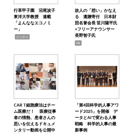
行革甲子園 沼尾波子
故人の「想い」かなえ
東洋大学教授 連載
る 遺贈寄付 日本財
「よんななエコノミ
団名誉会長 笹川陽平氏
ー」
×フリーアナウンサー
長野智子氏
,
ビジネス
PR
CAR T細胞療法はチー
「第4回科学的人事アワ
ム医療だ！ 医療従事
ード2025」を開催 デ
者の情熱、患者さんの
ータとAIで変わる人事
思いを伝えるドキュメ
戦略 科学的人事の最
ンタリー動画を公開中
新事例