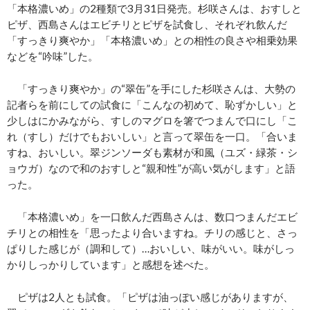
「本格濃いめ」の2種類で3月31日発売。杉咲さんは、おすしと
ピザ、西島さんはエビチリとピザを試食し、それぞれ飲んだ
「すっきり爽やか」「本格濃いめ」との相性の良さや相乗効果
などを“吟味”した。
「すっきり爽やか」の“翠缶”を手にした杉咲さんは、大勢の
記者らを前にしての試食に「こんなの初めて、恥ずかしい」と
少しはにかみながら、すしのマグロを箸でつまんで口にし「こ
れ（すし）だけでもおいしい」と言って翠缶を一口。「合いま
すね、おいしい。翠ジンソーダも素材が和風（ユズ・緑茶・シ
ョウガ）なので和のおすしと“親和性”が高い気がします」と語
った。
「本格濃いめ」を一口飲んだ西島さんは、数口つまんだエビ
チリとの相性を「思ったより合いますね。チリの感じと、さっ
ぱりした感じが（調和して）…おいしい、味がいい。味がしっ
かりしっかりしています」と感想を述べた。
ピザは2人とも試食。「ピザは油っぽい感じがありますが、