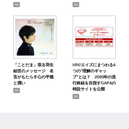
PR
PR
「ことだま」宿る羽生
HIV/エイズにまつわる6
結弦のメッセージ 名
つの“理解のギャッ
言がもたらす心の平穏
プ”とは？ 2030年の流
と潤い
行終結を目指すGAP6の
特設サイトを公開
PR
PR