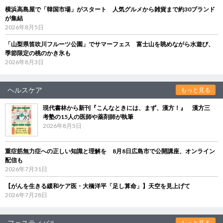
横浜高島屋で「韓国市場」がスタート 人気グルメから雑貨まで約30ブランド
が集結
2026年8月5日
「山梨県笛吹川フルーツ公園」でサマーフェス 富士山を眺めながら水遊び、
季節限定の桃のかき氷も
2026年8月3日
ヘルスケア
もっと見る
現代書林から新刊『こんなときには、まず、漢方！』 漢方三
考塾の15人の医師や薬剤師が執筆
2026年8月5日
重症筋無力症への正しい知識と理解を 8月8日広島市で公開講座、オンライン
配信も
2026年7月31日
【がんを生きる緩和ケア医・大橋洋平「足し算命」】天空を見上げて
2026年7月28日
フェスティバル
もっと見る