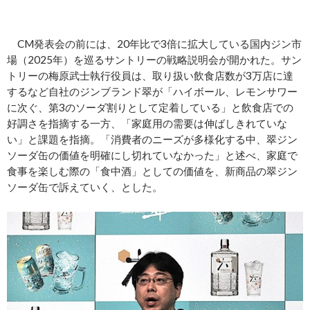
CM発表会の前には、20年比で3倍に拡大している国内ジン市
場（2025年）を巡るサントリーの戦略説明会が開かれた。サン
トリーの梅原武士執行役員は、取り扱い飲食店数が3万店に達
するなど自社のジンブランド翠が「ハイボール、レモンサワー
に次ぐ、第3のソーダ割りとして定着している」と飲食店での
好調さを指摘する一方、「家庭用の需要は伸ばしきれていな
い」と課題を指摘。「消費者のニーズが多様化する中、翠ジン
ソーダ缶の価値を明確にし切れていなかった」と述べ、家庭で
食事を楽しむ際の「食中酒」としての価値を、新商品の翠ジン
ソーダ缶で訴えていく、とした。