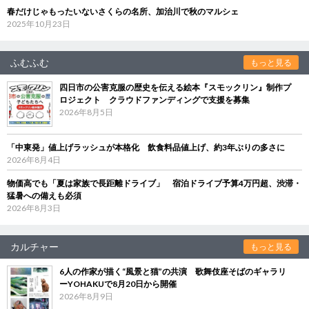
春だけじゃもったいないさくらの名所、加治川で秋のマルシェ
2025年10月23日
ふむふむ
もっと見る
四日市の公害克服の歴史を伝える絵本『スモックリン』制作プ
ロジェクト クラウドファンディングで支援を募集
2026年8月5日
「中東発」値上げラッシュが本格化 飲食料品値上げ、約3年ぶりの多さに
2026年8月4日
物価高でも「夏は家族で長距離ドライブ」 宿泊ドライブ予算4万円超、渋滞・
猛暑への備えも必須
2026年8月3日
カルチャー
もっと見る
6人の作家が描く“風景と猫”の共演 歌舞伎座そばのギャラリ
ーYOHAKUで8月20日から開催
2026年8月9日