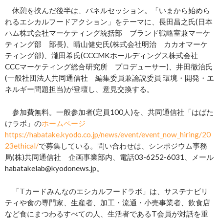
休憩を挟んだ後半は、パネルセッション。「いまから始めら
れるエシカルフードアクション」をテーマに、長田昌之氏(日本
ハム株式会社マーケティング統括部 ブランド戦略室兼マーケ
ティング部 部長)、晴山健史氏(株式会社明治 カカオマーケ
ティング部)、瀧田希氏(CCCMKホールディングス株式会社
CCCマーケティング総合研究所 プロデューサー)、井田徹治氏
(一般社団法人共同通信社 編集委員兼論説委員 環境・開発・エ
ネルギー問題担当)が登壇し、意見交換する。
参加費無料。一般参加者(定員100人)を、共同通信社「はばた
けラボ」の
ホームページ
https://habatake.kyodo.co.jp/news/event/event_now_hiring/20
23ethical/
で募集している。問い合わせは、シンポジウム事務
局(株)共同通信社 企画事業部内、電話03-6252-6031、メール
habatakelab@kyodonews.jp。
「Tカードみんなのエシカルフードラボ」は、サステナビリ
ティや食の専門家、生産者、加工・流通・小売事業者、飲食店
など食にまつわるすべての人、生活者であるT会員が対話を重