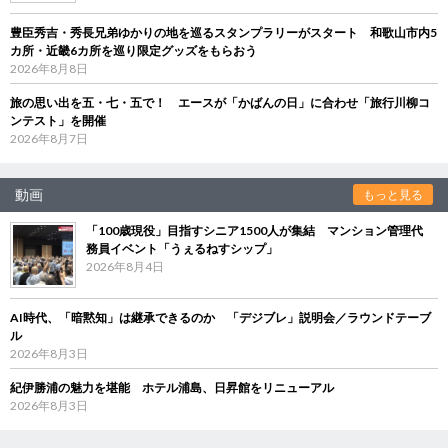
豊臣秀吉・秀長兄弟ゆかりの地を巡るスタンプラリーがスタート 和歌山市内5
カ所・近畿6カ所を巡り限定グッズをもらおう
2026年8月8日
旅の思い出を五・七・五で！ エースが「かばんの日」に合わせ「旅行川柳コ
ンテスト」を開催
2026年8月7日
動画
もっと見る
「100歳現役」目指すシニア1500人が集結 マンション管理代
務員イベント「うぇるねすシップ」
2026年8月4日
AI時代、「暗黙知」は継承できるのか 「デジブレ」説明会／ラウンドテーブ
ル
2026年8月3日
紀伊勝浦の魅力を堪能 ホテル浦島、日昇館をリニューアル
2026年8月3日