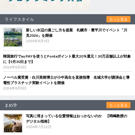
ライフスタイル
もっと見る
新しい水辺の過ごし方を提案 札幌市・豊平川でイベント「川
見2026」を開催
2026年8月9日
韓国旅行でau PAYを使うとPontaポイント最大20％還元！30万店舗以上が対象
に【9月30日まで】
2026年8月8日
ノーベル賞受賞・白川英樹博士が小中高生を直接指導 名城大学が講演会と導
電性プラスチック実験イベントを開催
2026年8月8日
まめ学
もっと見る
写真に埋まっている位置情報はおっかないのか 【岡嶋教授の
デジタル指南】
2026年7月22日