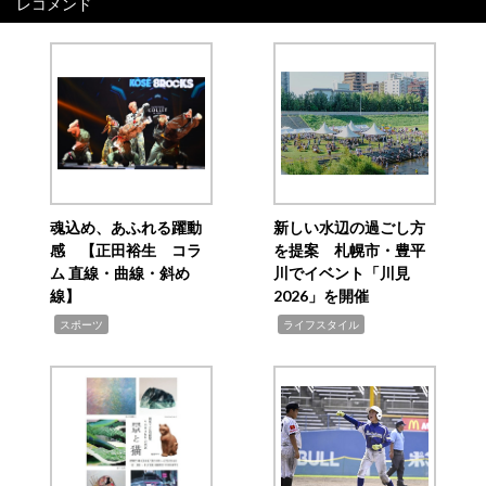
レコメンド
魂込め、あふれる躍動
新しい水辺の過ごし方
感 【正田裕生 コラ
を提案 札幌市・豊平
ム 直線・曲線・斜め
川でイベント「川見
線】
2026」を開催
,
,
スポーツ
ライフスタイル