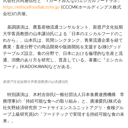
式会社共同通信社と「Tカードみんなのエシカルフードラボ」
https://ethicalfoodlab.tsite.jp/
(CCCMKホールディングス株式
会社)の共催。
基調講演は、農畜産物流通コンサルタント、新渡戸文化短期
大学客員教授の山本謙治氏による「日本のエシカルフードのこ
れから」。山本氏は、民間シンクタンク、青果流通企業を経て
農業・畜産分野での商品開発や販路開拓を支援する(株)グッド
テーブルズ設立。食の分野で、日本における倫理的な生産と流
通、消費のあり方を研究し、普及している。著書に『エシカル
フード』(KADOKAWA)などがある。
新渡戸文化短期大学客員教授の山本謙治氏
特別講演は、木村吉弥氏(一般社団法人日本食農連携機構 常
務理事)の「持続可能な食への取り組み」と、廣瀬愛氏(株式会
社矢野経済研究所 フードサイエンスユニットアグリ・食糧グル
ープ上級研究員)の「フードテックで実現する持続可能な食の未
来」。