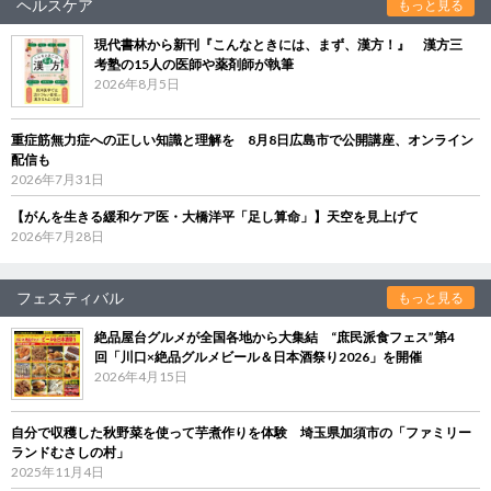
ヘルスケア
もっと見る
現代書林から新刊『こんなときには、まず、漢方！』 漢方三
考塾の15人の医師や薬剤師が執筆
2026年8月5日
重症筋無力症への正しい知識と理解を 8月8日広島市で公開講座、オンライン
配信も
2026年7月31日
【がんを生きる緩和ケア医・大橋洋平「足し算命」】天空を見上げて
2026年7月28日
フェスティバル
もっと見る
絶品屋台グルメが全国各地から大集結 “庶民派食フェス”第4
回「川口×絶品グルメビール＆日本酒祭り2026」を開催
2026年4月15日
自分で収穫した秋野菜を使って芋煮作りを体験 埼玉県加須市の「ファミリー
ランドむさしの村」
2025年11月4日