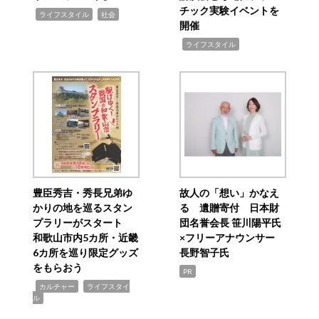
チック実験イベントを
,
,
ライフスタイル
社会
開催
,
ライフスタイル
豊臣秀吉・秀長兄弟ゆ
故人の「想い」かなえ
かりの地を巡るスタン
る 遺贈寄付 日本財
プラリーがスタート
団名誉会長 笹川陽平氏
和歌山市内5カ所・近畿
×フリーアナウンサー
6カ所を巡り限定グッズ
長野智子氏
をもらおう
PR
,
,
カルチャー
ライフスタイ
ル