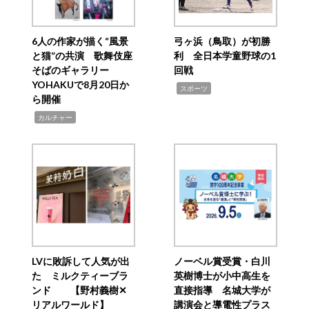
6人の作家が描く“風景
弓ヶ浜（鳥取）が初勝
と猫”の共演 歌舞伎座
利 全日本学童野球の1
そばのギャラリー
回戦
YOHAKUで8月20日か
,
スポーツ
ら開催
,
カルチャー
LVに敗訴して人気が出
ノーベル賞受賞・白川
た ミルクティーブラ
英樹博士が小中高生を
ンド 【野村義樹✕
直接指導 名城大学が
リアルワールド】
講演会と導電性プラス