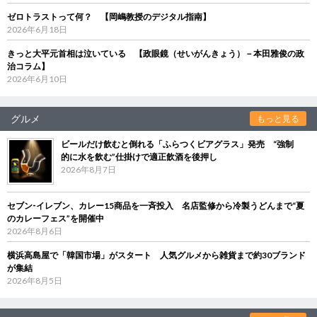
ゼロトラストって何？ 【岡嶋教授のデジタル指南】
2026年6月18日
きっと大平元首相は泣いている 【政眼鏡（せいがんきょう）－本田雅俊の政
治コラム】
2026年6月10日
グルメ
もっと見る
ビールだけ飲むと倒れる「ふらつくビアグラス」発売 “強制
的に水を飲む”仕掛けで適正飲酒を後押し
2026年8月7日
セブン‐イレブン、カレー15商品を一斉投入 名店監修から冷製うどんまで“夏
のカレーフェス”を開催中
2026年8月6日
横浜高島屋で「韓国市場」がスタート 人気グルメから雑貨まで約30ブランド
が集結
2026年8月5日