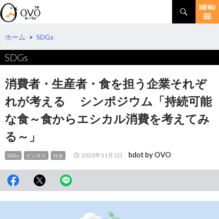
検
索
コ
ン
テ
ホーム
>
SDGs
ン
SDGs
ツ
へ
移
消費者・生産者・食を担う企業それぞ
動
れが考える シンポジウム「持続可能
な食～食からエシカル消費を考えてみ
る～」
bdot by OVO
2023年11月1日
SDGs
ビジネス
社会