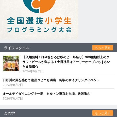
ライフスタイル
もっと見る
【入場無料！けやきひろば秋のビール祭り】300種類以上のク
ラフトビールが集まる！土日祝日はアーリーオープンも｜さい
たま新都心
2026年8月7日
日野川の風を感じて絶品ジビエも満喫 鳥取のサイクリングイベント
2026年8月7日
オールデイダイニングを一新 ヒルトン東京お台場、改装進む
2026年8月7日
まめ学
もっと見る