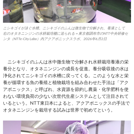
ニシキゴイが泳ぐ水槽。ニシキゴイのふんは微生物で分解され、養液として
右のオタネニンジンの水耕栽培棚に送られる＝東京都調布市のNTT中央研修セ
ンタ（NTTe-City Labo）内アクアポニックスラボ、2026年6月2日
ニシキゴイのふんは水中微生物で分解され水耕栽培養液の栄
養分となり、オタネニンジンの成長を促進。養分吸収後の水は
浄化されてニシキゴイの水槽に戻ってくる。このような水と栄
養が循環する魚の養殖と植物栽培を組み合わせた手法は「アク
アポニックス」と呼ばれ、水資源を節約し農薬・化学肥料を使
わない環境負荷の少ない次世代生産システムとして注目されて
いるという。NTT東日本によると、アクアポニックスの手法で
オタネニンジンを栽培する試みは世界で初めてという。