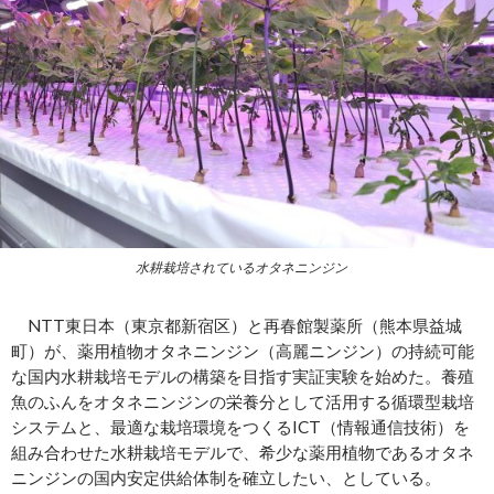
水耕栽培されているオタネニンジン
NTT東日本（東京都新宿区）と再春館製薬所（熊本県益城
町）が、薬用植物オタネニンジン（高麗ニンジン）の持続可能
な国内水耕栽培モデルの構築を目指す実証実験を始めた。養殖
魚のふんをオタネニンジンの栄養分として活用する循環型栽培
システムと、最適な栽培環境をつくるICT（情報通信技術）を
組み合わせた水耕栽培モデルで、希少な薬用植物であるオタネ
ニンジンの国内安定供給体制を確立したい、としている。