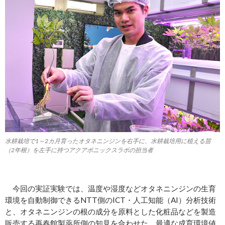
水耕栽培で1～2カ月育ったオタネニンジンを右手に、水耕栽培用に植える苗
（2年根）を左手に持つアクアポニックスラボの担当者
今回の実証実験では、温度や湿度などオタネニンジンの生育
環境を自動制御できるNTT側のICT・人工知能（AI）分析技術
と、オタネニンジンの根の成分を原料とした化粧品などを製造
販売する再春館製薬所側の知見を合わせた。最適な成育環境値