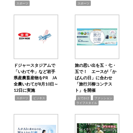
,
,
スポーツ
スポーツ
ドジャースタジアムで
旅の思い出を五・七・
「いわて牛」など岩手
五で！ エースが「か
県産農畜産物をPR JA
ばんの日」に合わせ
全農いわてが8月10日～
「旅行川柳コンテス
12日に実施
ト」を開催
,
,
,
,
,
スポーツ
ビジネス
おでかけ
ファッション
ライフスタイル