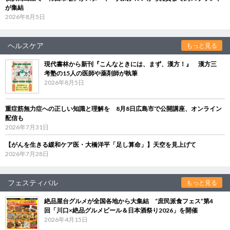
が集結
2026年8月5日
ヘルスケア
もっと見る
現代書林から新刊『こんなときには、まず、漢方！』 漢方三
考塾の15人の医師や薬剤師が執筆
2026年8月5日
重症筋無力症への正しい知識と理解を 8月8日広島市で公開講座、オンライン
配信も
2026年7月31日
【がんを生きる緩和ケア医・大橋洋平「足し算命」】天空を見上げて
2026年7月28日
フェスティバル
もっと見る
絶品屋台グルメが全国各地から大集結 “庶民派食フェス”第4
回「川口×絶品グルメビール＆日本酒祭り2026」を開催
2026年4月15日