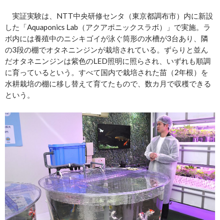
実証実験は、NTT中央研修センタ（東京都調布市）内に新設
した「Aquaponics Lab（アクアポニックスラボ）」で実施。ラ
ボ内には養殖中のニシキゴイが泳ぐ筒形の水槽が3台あり、隣
の3段の棚でオタネニンジンが栽培されている。ずらりと並ん
だオタネニンジンは紫色のLED照明に照らされ、いずれも順調
に育っているという。すべて国内で栽培された苗（2年根）を
水耕栽培の棚に移し替えて育てたもので、数カ月で収穫できる
という。