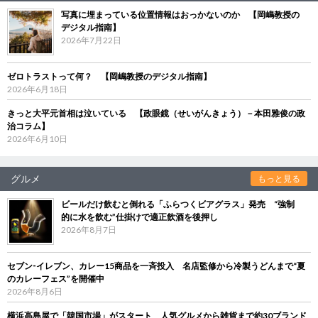
写真に埋まっている位置情報はおっかないのか 【岡嶋教授の
デジタル指南】
2026年7月22日
ゼロトラストって何？ 【岡嶋教授のデジタル指南】
2026年6月18日
きっと大平元首相は泣いている 【政眼鏡（せいがんきょう）－本田雅俊の政
治コラム】
2026年6月10日
グルメ
もっと見る
ビールだけ飲むと倒れる「ふらつくビアグラス」発売 “強制
的に水を飲む”仕掛けで適正飲酒を後押し
2026年8月7日
セブン‐イレブン、カレー15商品を一斉投入 名店監修から冷製うどんまで“夏
のカレーフェス”を開催中
2026年8月6日
横浜高島屋で「韓国市場」がスタート 人気グルメから雑貨まで約30ブランド