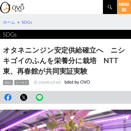
検
索
コ
ン
テ
ホーム
>
SDGs
ン
SDGs
ツ
へ
移
オタネニンジン安定供給確立へ ニシ
動
キゴイのふんを栄養分に栽培 NTT
東、再春館が共同実証実験
bdot by OVO
2026年6月4日
SDGs
ビジネス