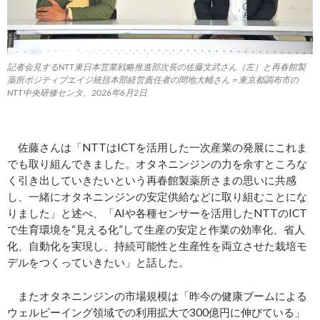
記者会見するNTT東日本営業戦略推進部次長の佐藤文武さん（左）と再春館製
薬所ポジティブエイジ統括本部経営責任者の間地大輔さん＝東京都調布市の
NTT中央研修センタ、2026年6月2日
佐藤さんは「NTTはICTを活用した一次産業の発展にこれま
でも取り組んできました。オタネニンジンの力を余すところな
く引き出していきたいという再春館製薬所さまの思いに共感
し、一緒にオタネニンジンの安定供給などに取り組むことにな
りました」と述べ、「AIや各種センサーを活用したNTTのICT
で生育環境を“見える化”して生産の安定と作業の効率化、省人
化、自動化を実現し、持続可能性と生産性を両立させた栽培モ
デルをつくっていきたい」と話した。
またオタネニンジンの市場規模は「昨今の健康ブームによる
ウェルビーイング領域での利用拡大で300億円に伸びている」