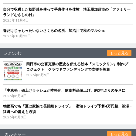
自分で収穫した秋野菜を使って芋煮作りを体験 埼玉県加須市の「ファミリー
ランドむさしの村」
2025年11月4日
春だけじゃもったいないさくらの名所、加治川で秋のマルシェ
2025年10月23日
ふむふむ
もっと見る
四日市の公害克服の歴史を伝える絵本『スモックリン』制作プ
ロジェクト クラウドファンディングで支援を募集
2026年8月5日
「中東発」値上げラッシュが本格化 飲食料品値上げ、約3年ぶりの多さに
2026年8月4日
物価高でも「夏は家族で長距離ドライブ」 宿泊ドライブ予算4万円超、渋滞・
猛暑への備えも必須
2026年8月3日
カルチャー
もっと見る