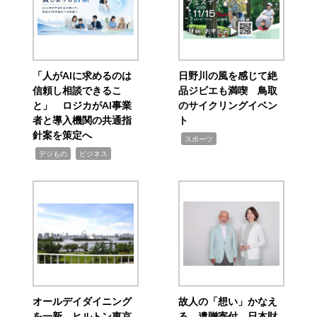
「人がAIに求めるのは
日野川の風を感じて絶
信頼し相談できるこ
品ジビエも満喫 鳥取
と」 ロジカがAI事業
のサイクリングイベン
者と導入機関の共通指
ト
針案を策定へ
,
スポーツ
,
,
デジもの
ビジネス
オールデイダイニング
故人の「想い」かなえ
を一新 ヒルトン東京
る 遺贈寄付 日本財