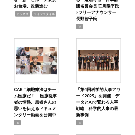
お台場、改装進む
団名誉会長 笹川陽平氏
×フリーアナウンサー
,
,
ビジネス
ライフスタイル
長野智子氏
PR
CAR T細胞療法はチー
「第4回科学的人事アワ
ム医療だ！ 医療従事
ード2025」を開催 デ
者の情熱、患者さんの
ータとAIで変わる人事
思いを伝えるドキュメ
戦略 科学的人事の最
ンタリー動画を公開中
新事例
PR
PR