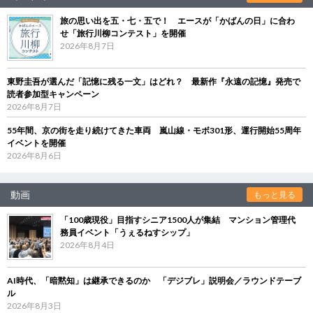
旅の思い出を五・七・五で！ エースが「かばんの日」に合わ
せ「旅行川柳コンテスト」を開催
2026年8月7日
東野圭吾が選んだ「記憶に残る一文」はどれ？ 最新作『永遠の記憶』発売で
読者参加型キャンペーン
2026年8月7日
55年間、京の街を走り続けてきた車両 嵐山線・モボ301形、運行開始55周年
イベントを開催
2026年8月6日
動画
もっと見る
「100歳現役」目指すシニア1500人が集結 マンション管理代
務員イベント「うぇるねすシップ」
2026年8月4日
AI時代、「暗黙知」は継承できるのか 「デジブレ」説明会／ラウンドテーブ
ル
2026年8月3日