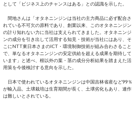
として「ビジネス上のチャンスはある」との認識を示した。
間地さんは「オタネニンジンは当社の主力商品に必ず配合さ
れている不可欠の原料であり、創業以来、このオタネニンジン
の計り知れない力に当社は支えられてきました。オタネニンジ
ンの成分を引き出して活用する知見・技術が当社にはあり、そ
こにNTT東日本さまのICT・環境制御技術が組み合わさること
で、単なるオタネニンジンの安定供給を超える成果を期待して
います」と述べ、根以外の葉・茎の成分分析結果を踏まえた活
用策を今後検討する意向を示した。
日本で使われているオタネニンジンは中国吉林省産など99％
が輸入品。土壌栽培は生育期間が長く、土壌劣化もあり、連作
は難しいとされている。