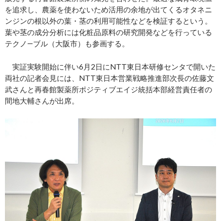
を追求し、農薬を使わないため活用の余地が出てくるオタネニ
ンジンの根以外の葉・茎の利用可能性などを検証するという。
葉や茎の成分分析には化粧品原料の研究開発などを行っている
テクノ―ブル（大阪市）も参画する。
実証実験開始に伴い6月2日にNTT東日本研修センタで開いた
両社の記者会見には、NTT東日本営業戦略推進部次長の佐藤文
武さんと再春館製薬所ポジティブエイジ統括本部経営責任者の
間地大輔さんが出席。