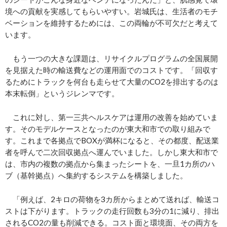
境への貢献を実感してもらいやすい。岩城氏は、生活者のモチ
ベーションを維持するためには、この両輪が不可欠だと考えて
います。
もう一つの大きな課題は、リサイクルプログラムの全国展開
を見据えた時の輸送費などの運用面でのコストです。「回収す
るためにトラックを何台も走らせて大量のCO2を排出するのは
本末転倒」というジレンマです。
これに対し、第一三共ヘルスケアは運用の改善を始めていま
す。そのモデルケースとなったのが東大和市での取り組みで
す。これまで各拠点でBOXが満杯になると、その都度、配送業
者を呼んで二次回収拠点へ運んでいました。しかし東大和市で
は、市内の複数の拠点から集まったシートを、一旦1カ所のハ
ブ（基幹拠点）へ集約するシステムを構築しました。
「例えば、2キロの荷物を3カ所からまとめて送れば、輸送コ
ストは下がります。トラックの走行回数も3分の1に減り、排出
されるCO2の量も削減できる。コスト面と環境面、その両方を