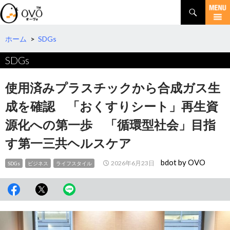
検
索
コ
ン
テ
ホーム
>
SDGs
ン
SDGs
ツ
へ
移
使用済みプラスチックから合成ガス生
動
成を確認 「おくすりシート」再生資
源化への第一歩 「循環型社会」目指
す第一三共ヘルスケア
bdot by OVO
2026年6月23日
SDGs
ビジネス
ライフスタイル