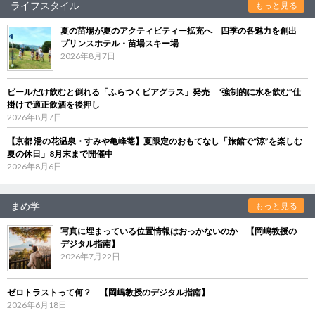
ライフスタイル
もっと見る
夏の苗場が夏のアクティビティー拡充へ 四季の各魅力を創出
プリンスホテル・苗場スキー場
2026年8月7日
ビールだけ飲むと倒れる「ふらつくビアグラス」発売 “強制的に水を飲む”仕
掛けで適正飲酒を後押し
2026年8月7日
【京都 湯の花温泉・すみや亀峰菴】夏限定のおもてなし「旅館で“涼”を楽しむ
夏の休日」8月末まで開催中
2026年8月6日
まめ学
もっと見る
写真に埋まっている位置情報はおっかないのか 【岡嶋教授の
デジタル指南】
2026年7月22日
ゼロトラストって何？ 【岡嶋教授のデジタル指南】
2026年6月18日