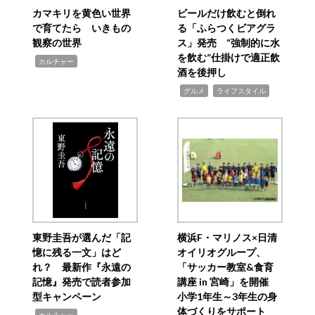
カマキリを黄色い世界
ビールだけ飲むと倒れ
で育てたら いきもの
る「ふらつくビアグラ
観察の世界
ス」発売 “強制的に水
を飲む”仕掛けで適正飲
,
カルチャー
酒を後押し
,
,
グルメ
ライフスタイル
東野圭吾が選んだ「記
横浜F・マリノス×日清
憶に残る一文」はど
オイリオグループ、
れ？ 最新作『永遠の
「サッカー教室&食育
記憶』発売で読者参加
講座 in 宮崎」を開催
型キャンペーン
小学1年生～3年生の身
体づくりをサポート
,