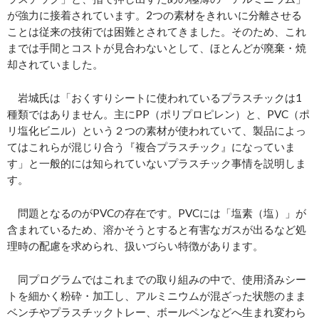
が強力に接着されています。2つの素材をきれいに分離させる
ことは従来の技術では困難とされてきました。そのため、これ
までは手間とコストが見合わないとして、ほとんどが廃棄・焼
却されていました。
岩城氏は「おくすりシートに使われているプラスチックは1
種類ではありません。主にPP（ポリプロピレン）と、PVC（ポ
リ塩化ビニル）という２つの素材が使われていて、製品によっ
てはこれらが混じり合う『複合プラスチック』になっていま
す」と一般的には知られていないプラスチック事情を説明しま
す。
問題となるのがPVCの存在です。PVCには「塩素（塩）」が
含まれているため、溶かそうとすると有害なガスが出るなど処
理時の配慮を求められ、扱いづらい特徴があります。
同プログラムではこれまでの取り組みの中で、使用済みシー
トを細かく粉砕・加工し、アルミニウムが混ざった状態のまま
ベンチやプラスチックトレー、ボールペンなどへ生まれ変わら