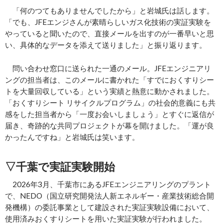
「何のつてもありませんでしたから」と岩城氏は話します。
「でも、JFEエンジさんが素晴らしいガス化技術の実証実験を
やっていると聞いたので、直接メールを出すのが一番早いと思
い、具体的なデータを添えて送りました」と振り返ります。
問い合わせ窓口に送られた一通のメール。JFEエンジニアリ
ングの担当者は、このメールに書かれた「すでにおくすりシー
トを大量回収している」という実績と熱意に動かされました。
「おくすりシート リサイクルプログラム」の社会的意義にも共
感をした担当者から「一度お会いしましょう」とすぐに返信が
届き、奇跡的な共同プロジェクトが幕を開けました。「運が良
かったんですね」と岩城氏は笑います。
▽千葉で実証実験開始
2026年3月、千葉市にあるJFEエンジニアリングのプラント
で、NEDO（国立研究開発法人新エネルギー・産業技術総合開
発機構）の委託事業として建設された実証実験設備において、
使用済みおくすりシートを用いた実証実験が行われました。