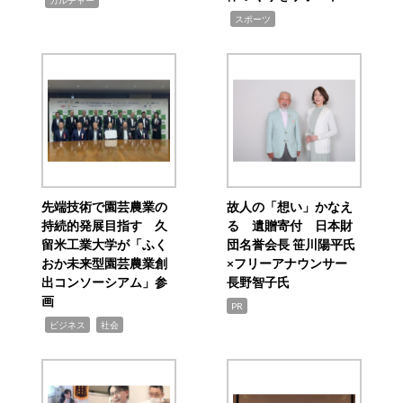
カルチャー
,
スポーツ
先端技術で園芸農業の
故人の「想い」かなえ
持続的発展目指す 久
る 遺贈寄付 日本財
留米工業大学が「ふく
団名誉会長 笹川陽平氏
おか未来型園芸農業創
×フリーアナウンサー
出コンソーシアム」参
長野智子氏
画
PR
,
,
ビジネス
社会