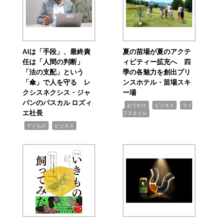
AIは「手段」、最終責
夏の苗場が夏のアクテ
任は「人間の判断」
ィビティー拡充へ 四
「法の支配」という
季の各魅力を創出プリ
「傘」で人を守る レ
ンスホテル・苗場スキ
クシスネクシス・ジャ
ー場
パンのパスカル ロズィ
,
,
,
おでかけ
ビジネス
ライ
エ社長
フスタイル
,
,
デジもの
ビジネス