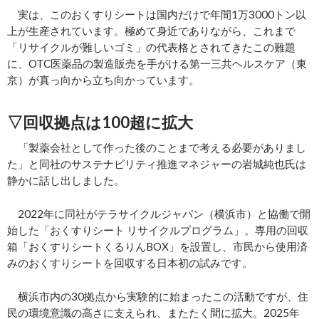
実は、このおくすりシートは国内だけで年間1万3000トン以
上が生産されています。極めて身近でありながら、これまで
「リサイクルが難しいゴミ」の代表格とされてきたこの難題
に、OTC医薬品の製造販売を手がける第一三共ヘルスケア（東
京）が真っ向から立ち向かっています。
▽回収拠点は100超に拡大
「製薬会社として作った後のことまで考える必要がありまし
た」と同社のサステナビリティ推進マネジャーの岩城純也氏は
静かに話し出しました。
2022年に同社がテラサイクルジャパン（横浜市）と協働で開
始した「おくすりシート リサイクルプログラム」。専用の回収
箱「おくすりシートくるりんBOX」を設置し、市民から使用済
みのおくすりシートを回収する日本初の試みです。
横浜市内の30拠点から実験的に始まったこの活動ですが、住
民の環境意識の高さに支えられ、またたく間に拡大。2025年