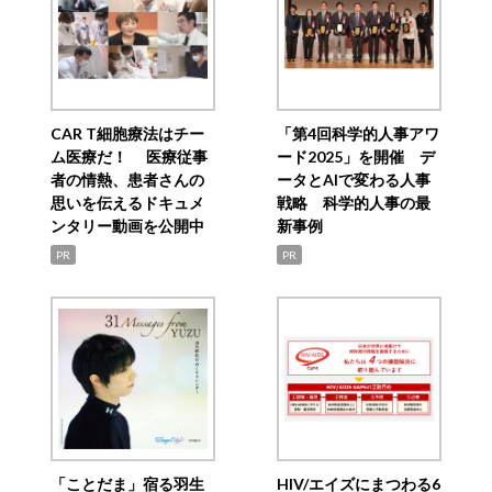
CAR T細胞療法はチー
「第4回科学的人事アワ
ム医療だ！ 医療従事
ード2025」を開催 デ
者の情熱、患者さんの
ータとAIで変わる人事
思いを伝えるドキュメ
戦略 科学的人事の最
ンタリー動画を公開中
新事例
PR
PR
「ことだま」宿る羽生
HIV/エイズにまつわる6