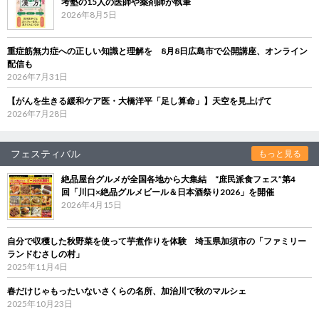
考塾の15人の医師や薬剤師が執筆
2026年8月5日
重症筋無力症への正しい知識と理解を 8月8日広島市で公開講座、オンライン
配信も
2026年7月31日
【がんを生きる緩和ケア医・大橋洋平「足し算命」】天空を見上げて
2026年7月28日
フェスティバル
もっと見る
絶品屋台グルメが全国各地から大集結 “庶民派食フェス”第4
回「川口×絶品グルメビール＆日本酒祭り2026」を開催
2026年4月15日
自分で収穫した秋野菜を使って芋煮作りを体験 埼玉県加須市の「ファミリー
ランドむさしの村」
2025年11月4日
春だけじゃもったいないさくらの名所、加治川で秋のマルシェ
2025年10月23日