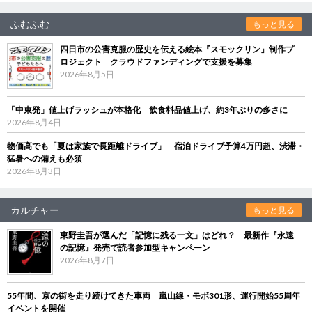
ふむふむ
もっと見る
四日市の公害克服の歴史を伝える絵本『スモックリン』制作プ
ロジェクト クラウドファンディングで支援を募集
2026年8月5日
「中東発」値上げラッシュが本格化 飲食料品値上げ、約3年ぶりの多さに
2026年8月4日
物価高でも「夏は家族で長距離ドライブ」 宿泊ドライブ予算4万円超、渋滞・
猛暑への備えも必須
2026年8月3日
カルチャー
もっと見る
東野圭吾が選んだ「記憶に残る一文」はどれ？ 最新作『永遠
の記憶』発売で読者参加型キャンペーン
2026年8月7日
55年間、京の街を走り続けてきた車両 嵐山線・モボ301形、運行開始55周年
イベントを開催