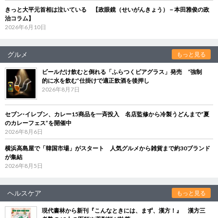
きっと大平元首相は泣いている 【政眼鏡（せいがんきょう）－本田雅俊の政
治コラム】
2026年6月10日
グルメ
もっと見る
ビールだけ飲むと倒れる「ふらつくビアグラス」発売 “強制
的に水を飲む”仕掛けで適正飲酒を後押し
2026年8月7日
セブン‐イレブン、カレー15商品を一斉投入 名店監修から冷製うどんまで“夏
のカレーフェス”を開催中
2026年8月6日
横浜高島屋で「韓国市場」がスタート 人気グルメから雑貨まで約30ブランド
が集結
2026年8月5日
ヘルスケア
もっと見る
現代書林から新刊『こんなときには、まず、漢方！』 漢方三