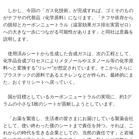
しかし、今回の「ガス化技術」が完成すれば、ゴミそのもの
がナフサの代替品（化学原料）になります。「ナフサ依存から
の脱却とカーボンニュートラル（温室効果ガス排出実質ゼロ）
への大きな一歩につながる可能性があります」と同社は意義を
説明します。
使用済みシートから生成した合成ガスは、次の工程として、
化学品合成プロセスによりメタノールやエタノール等の化学原
料へと変換する“リレー”が想定されています。そこからさらに
プラスチックの原料であるエチレンなどが作られ、最終的にま
た、おくすりシートへ戻っていく。
国が目標としているカーボンニュートラルの実現に、約1グ
ラムの小さな1枚のシートが貢献しようとしています。
「お薬を製造し、生活者の皆さまにお届けしている製薬会社
として、使い終わった後のシートまで責任を持つ。それは、こ
れからの時代を生きる企業としての、当然の責任です」と岩城