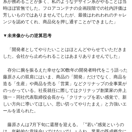
系が務めることが多く、私のようなデザイン系がやることは当
時ほぼ皆無でした。フロアコンテナの企画段階での社内評価は
芳しいものではありませんでしたが、最後はわれわれのチャレ
ンジを認めてくれ、商品化を押し通すことができました」
▼未来像からの逆算思考
「開発者としてやりたいことはほとんどやらせていただきま
した。会社から止められることはあまりありませんでした」
存分に腕を振るえた幸せな30数年の開発者時代をこう語った
藤原さんの双肩にはいま、商品の「開発」だけでなく、商品を
造る「生産」や商品を売る「営業」などクリナップの全事業が
のっかっている。社長就任に際してはクリナップ創業家の井上
強一・同社代表取締役会長から「クリナップを若い感覚で、新
しい方向に導いてほしい。思い切ってやりたまえ」と力強いエ
ールを送られた。
藤原さんは7月下旬に還暦を迎える。「“若い”感覚というの
は、年齢的な意味合いではないでしょうね。業界の既成概念に