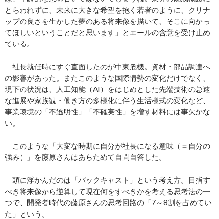
とらわれずに、未来に大きな希望を抱く若者のように、クリナ
ップの良さを生かした夢のある将来像を描いて、そこに向かっ
てほしいということだと思います」とエールの含意を受け止め
ている。
社長就任時にすぐ直面したのが中東危機。資材・部品調達へ
の影響があった。またこのような国際情勢の変化だけでなく、
現下の状況は、人工知能（AI）をはじめとした先端技術の急速
な進展や家族観・働き方の多様化に伴う生活様式の変化など、
事業環境の「不透明性」「不確実性」を増す材料には事欠かな
い。
このような「大変な時期に自分が社長になる意味（＝自分の
強み）」を藤原さんはあらためて自問自答した。
頭に浮かんだのは「バックキャスト」という考え方。目指す
べき将来像から逆算して現在何をすべきかを考える思考法の一
つで、開発者時代の藤原さんの思考回路の「7～8割を占めてい
た」という。