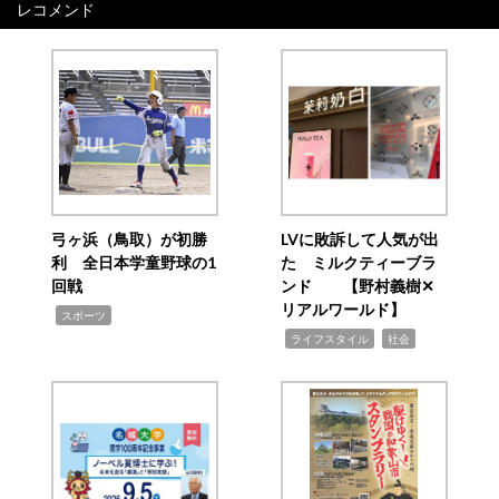
レコメンド
弓ヶ浜（鳥取）が初勝
LVに敗訴して人気が出
利 全日本学童野球の1
た ミルクティーブラ
回戦
ンド 【野村義樹✕
リアルワールド】
,
スポーツ
,
,
ライフスタイル
社会