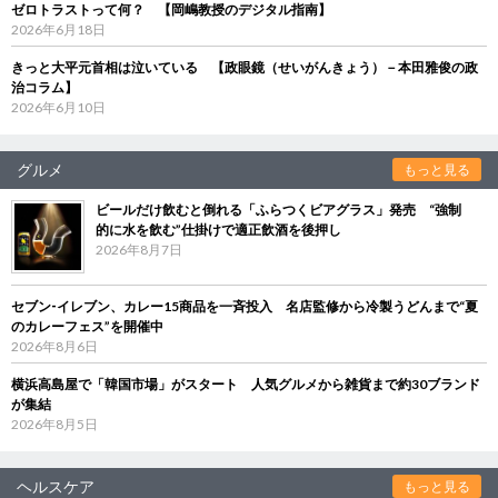
ゼロトラストって何？ 【岡嶋教授のデジタル指南】
2026年6月18日
きっと大平元首相は泣いている 【政眼鏡（せいがんきょう）－本田雅俊の政
治コラム】
2026年6月10日
グルメ
もっと見る
ビールだけ飲むと倒れる「ふらつくビアグラス」発売 “強制
的に水を飲む”仕掛けで適正飲酒を後押し
2026年8月7日
セブン‐イレブン、カレー15商品を一斉投入 名店監修から冷製うどんまで“夏
のカレーフェス”を開催中
2026年8月6日
横浜高島屋で「韓国市場」がスタート 人気グルメから雑貨まで約30ブランド
が集結
2026年8月5日
ヘルスケア
もっと見る