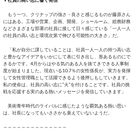
もう一つ、クリナップの強さ・良さと感じるものが藤原さん
にはある。工場や営業、企画、開発、ショールーム、総務財務
などさまざまな部署の社員に接して日々感じている「一人一人
の社員の高い志と環境次第で伸びる可能性の大きさ」だ。
「私が自分に課していることは、社員一人一人の持つ高い志
と豊かなアイデアをいかにして表に引き出し、形あるものにで
きるかです。4月からはやる気のある人を抜てきできる人事制
度が始まりました。現在いる10.7％の女性係長が、実力を発揮
して女性管理職として活躍できるよう後押しもしていきます。
私の使命は、社員の高い志に“火”を付けることです。社員の挑
戦を応援する実のある熱いメッセージを発信していきます」
美術青年時代のライバルに感じたような覇気ある熱い思い
は、社長になってもいささかも衰えていないようだ。
～～～～～～～～～～～～～～