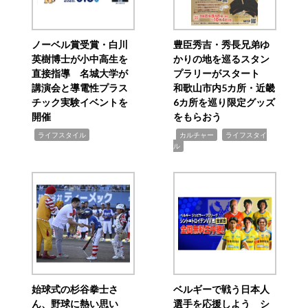
ノーベル賞受賞・白川
豊臣秀吉・秀長兄弟ゆ
英樹博士が小中高生を
かりの地を巡るスタン
直接指導 名城大学が
プラリーがスタート
講演会と導電性プラス
和歌山市内5カ所・近畿
チック実験イベントを
6カ所を巡り限定グッズ
開催
をもらおう
,
,
,
ライフスタイル
カルチャー
ライフスタイ
ル
始球式の杉谷拳士さ
ベルギーで戦う日本人
ん、野球に熱い思い
選手を応援しよう シ