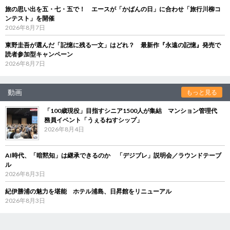
旅の思い出を五・七・五で！ エースが「かばんの日」に合わせ「旅行川柳コ
ンテスト」を開催
2026年8月7日
東野圭吾が選んだ「記憶に残る一文」はどれ？ 最新作『永遠の記憶』発売で
読者参加型キャンペーン
2026年8月7日
動画
もっと見る
「100歳現役」目指すシニア1500人が集結 マンション管理代
務員イベント「うぇるねすシップ」
2026年8月4日
AI時代、「暗黙知」は継承できるのか 「デジブレ」説明会／ラウンドテーブ
ル
2026年8月3日
紀伊勝浦の魅力を堪能 ホテル浦島、日昇館をリニューアル
2026年8月3日