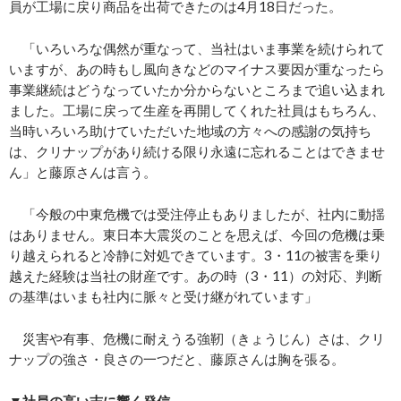
員が工場に戻り商品を出荷できたのは4月18日だった。
「いろいろな偶然が重なって、当社はいま事業を続けられて
いますが、あの時もし風向きなどのマイナス要因が重なったら
事業継続はどうなっていたか分からないところまで追い込まれ
ました。工場に戻って生産を再開してくれた社員はもちろん、
当時いろいろ助けていただいた地域の方々への感謝の気持ち
は、クリナップがあり続ける限り永遠に忘れることはできませ
ん」と藤原さんは言う。
「今般の中東危機では受注停止もありましたが、社内に動揺
はありません。東日本大震災のことを思えば、今回の危機は乗
り越えられると冷静に対処できています。3・11の被害を乗り
越えた経験は当社の財産です。あの時（3・11）の対応、判断
の基準はいまも社内に脈々と受け継がれています」
災害や有事、危機に耐えうる強靭（きょうじん）さは、クリ
ナップの強さ・良さの一つだと、藤原さんは胸を張る。
▼社員の高い志に響く発信