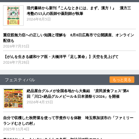
現代書林から新刊『こんなときには、まず、漢方！』 漢方三
考塾の15人の医師や薬剤師が執筆
2026年8月5日
重症筋無力症への正しい知識と理解を 8月8日広島市で公開講座、オンライン
配信も
2026年7月31日
【がんを生きる緩和ケア医・大橋洋平「足し算命」】天空を見上げて
2026年7月28日
フェスティバル
もっと見る
絶品屋台グルメが全国各地から大集結 “庶民派食フェス”第4
回「川口×絶品グルメビール＆日本酒祭り2026」を開催
2026年4月15日
自分で収穫した秋野菜を使って芋煮作りを体験 埼玉県加須市の「ファミリー
ランドむさしの村」
2025年11月4日