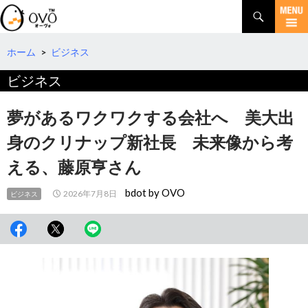
検
索
コ
ン
テ
ホーム
>
ビジネス
ン
ビジネス
ツ
へ
移
夢があるワクワクする会社へ 美大出
動
身のクリナップ新社長 未来像から考
える、藤原亨さん
bdot by OVO
2026年7月8日
ビジネス