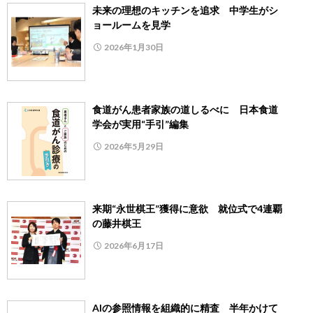
未来の理想のキッチンを追求 中学生がシ
ョールームを見学
2026年1月30日
食道がん患者家族の道しるべに 日本食道
学会が実用“手引”編集
2026年5月29日
来期“永世棋王”獲得に意欲 就位式で4連覇
の藤井棋王
2026年6月17日
AIの参照情報を組織的に精査 半年かけて