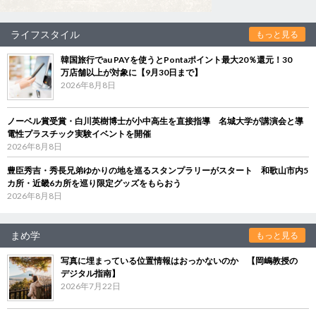
ライフスタイル
もっと見る
韓国旅行でau PAYを使うとPontaポイント最大20％還元！30
万店舗以上が対象に【9月30日まで】
2026年8月8日
ノーベル賞受賞・白川英樹博士が小中高生を直接指導 名城大学が講演会と導
電性プラスチック実験イベントを開催
2026年8月8日
豊臣秀吉・秀長兄弟ゆかりの地を巡るスタンプラリーがスタート 和歌山市内5
カ所・近畿6カ所を巡り限定グッズをもらおう
2026年8月8日
まめ学
もっと見る
写真に埋まっている位置情報はおっかないのか 【岡嶋教授の
デジタル指南】
2026年7月22日