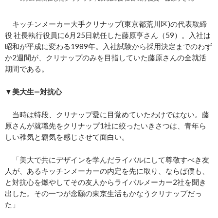
キッチンメーカー大手クリナップ(東京都荒川区)の代表取締
役 社長執行役員に6月25日就任した藤原亨さん（59）。入社は
昭和が平成に変わる1989年。入社試験から採用決定までのわず
か2週間が、クリナップのみを目指していた藤原さんの全就活
期間である。
▼美大生―対抗心
当時は特段、クリナップ愛に目覚めていたわけではない。藤
原さんが就職先をクリナップ1社に絞ったいきさつは、青年ら
しい稚気と覇気を感じさせて面白い。
「美大で共にデザインを学んだライバルにして尊敬すべき友
人が、あるキッチンメーカーの内定を先に取り、ならば僕も、
と対抗心を燃やしてその友人からライバルメーカー2社を聞き
出した。その一つが念願の東京生活もかなうクリナップだっ
た」