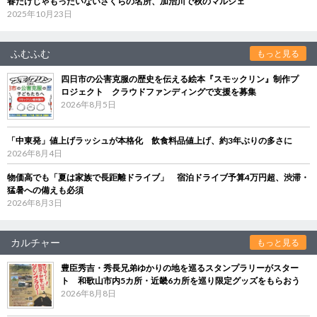
春だけじゃもったいないさくらの名所、加治川で秋のマルシェ
2025年10月23日
ふむふむ
もっと見る
四日市の公害克服の歴史を伝える絵本『スモックリン』制作プ
ロジェクト クラウドファンディングで支援を募集
2026年8月5日
「中東発」値上げラッシュが本格化 飲食料品値上げ、約3年ぶりの多さに
2026年8月4日
物価高でも「夏は家族で長距離ドライブ」 宿泊ドライブ予算4万円超、渋滞・
猛暑への備えも必須
2026年8月3日
カルチャー
もっと見る
豊臣秀吉・秀長兄弟ゆかりの地を巡るスタンプラリーがスター
ト 和歌山市内5カ所・近畿6カ所を巡り限定グッズをもらおう
2026年8月8日