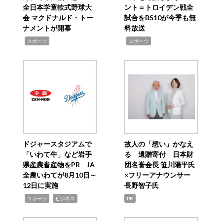
全日本学童軟式野球大
ント＝トロイデン戦全
会 マクドナルド・トー
試合をBS10が今季も無
ナメントが開幕
料放送
,
,
スポーツ
スポーツ
ドジャースタジアムで
故人の「想い」かなえ
「いわて牛」など岩手
る 遺贈寄付 日本財
県産農畜産物をPR JA
団名誉会長 笹川陽平氏
全農いわてが8月10日～
×フリーアナウンサー
12日に実施
長野智子氏
,
,
スポーツ
ビジネス
PR