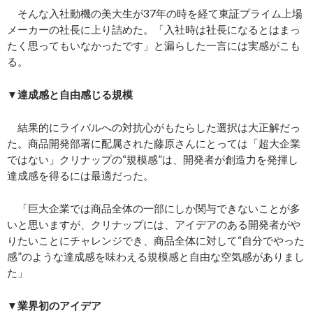
そんな入社動機の美大生が37年の時を経て東証プライム上場
メーカーの社長に上り詰めた。「入社時は社長になるとはまっ
たく思ってもいなかったです」と漏らした一言には実感がこも
る。
▼達成感と自由感じる規模
結果的にライバルへの対抗心がもたらした選択は大正解だっ
た。商品開発部署に配属された藤原さんにとっては「超大企業
ではない」クリナップの“規模感”は、開発者が創造力を発揮し
達成感を得るには最適だった。
「巨大企業では商品全体の一部にしか関与できないことが多
いと思いますが、クリナップには、アイデアのある開発者がや
りたいことにチャレンジでき、商品全体に対して“自分でやった
感”のような達成感を味わえる規模感と自由な空気感がありまし
た」
▼業界初のアイデア