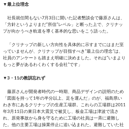
▼
最上位理念
社長就任間もない7月3日に開いた記者懇談会で藤原さんは、
「方針というよりまだ“所信”レベル」と断った上で、クリナッ
プが向かうべき軌道を導く基本的な思いをこう語った。
「クリナップの新しい方向性を具体的に示すまでにはまだ至
っていませんが、クリナップが目指すべき“最上位の理念”は、
社員のアンケートも踏まえ明確に決めました。それは“いまより
もっと夢があるわくわくする会社”です」
▼3・11の教訓忘れず
藤原さんが開発者時代の一時期、商品デザインの説明のため
「図面を持って1年の半分以上、足を運んだ」のが、福島県い
わき市にあるクリナップの生産工場群。これらの工場群は2011
年3月11日の東日本大震災で被災し、板金工場は津波で流さ
れ、原発事故から身を守るために工場の社員は一斉に避難し
た。他の主要工場は操業停止に追い込まれた。避難していた社