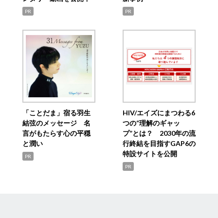
PR
PR
「ことだま」宿る羽生
HIV/エイズにまつわる6
結弦のメッセージ 名
つの“理解のギャッ
言がもたらす心の平穏
プ”とは？ 2030年の流
と潤い
行終結を目指すGAP6の
特設サイトを公開
PR
PR