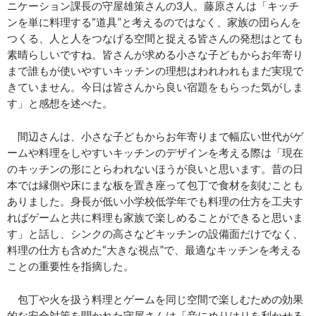
ニケーション課長の守屋雄策さんの3人。藤原さんは「キッチ
ンを単に料理する“道具”と考えるのではなく、家族の団らんを
つくる、人と人をつなげる空間と捉える皆さんの発想はとても
素晴らしいですね。皆さんが求める小さな子どもからお年寄り
まで誰もが使いやすいキッチンの理想はわれわれもまだ実現で
きていません。今日は皆さんから良い宿題をもらった気がしま
す」と感想を述べた。
間辺さんは、小さな子どもからお年寄りまで幅広い世代がゲ
ームや料理をしやすいキッチンのデザインを考える際は「現在
のキッチンの形にとらわれないほうが良いと思います。昔の日
本では縁側や床にまな板を置き座って包丁で食材を刻むことも
ありました。身長が低い小学校低学年でも料理の仕方を工夫す
ればゲームと共に料理も家族で楽しめることができると思いま
す」と話し、シンクの高さなどキッチンの設備面だけでなく、
料理の仕方も含めた“大きな視点”で、最適なキッチンを考える
ことの重要性を指摘した。
包丁や火を扱う料理とゲームを同じ空間で楽しむための効果
的な安全対策を聞かれた守屋さんは「音にめりはりを利かせる