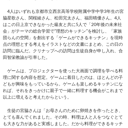
4人はいずれも京都市立西京高等学校附属中学中学3年生の宮
脇星歌さん、関桜綾さん、松田完太さん、福田晴優さん。4人
はこの日上京できなかった級友と共に5人で「20年後の未来社
会」がテーマの総合学習で“理想のキッチン”を検討し、「家族
団らんの空間」を創出する「ゲームができるキッチン」を現時
点の理想とする考えをイラストなどの文書にまとめ、この日の
訪問に臨んだ。クリナップへの訪問は生徒自身が申し入れ、合
田智栄教諭が引率した。
ゲームは、プロジェクターを使った大画面で調理を学べる料
理に関する内容を想定。ゲームに着目したのは、ほとんどの子
どもが興味をもっているから。ゲームも楽しめるキッチンにな
れば、それをきっかけに親子で一緒に料理する機会がこれまで
以上に増えると考えたからという。
生徒の宮脇さんは「お母さんのために卵焼きを作ったとき、
とても喜んでくれました。その時、料理は人と人をつなぐとて
も大きな力があると実感しました。だから料理ができるキッチ