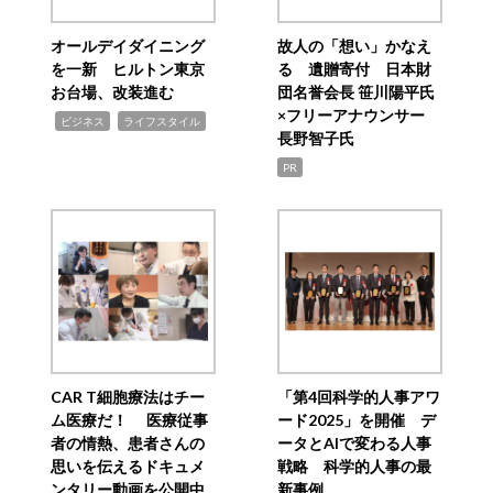
オールデイダイニング
故人の「想い」かなえ
を一新 ヒルトン東京
る 遺贈寄付 日本財
お台場、改装進む
団名誉会長 笹川陽平氏
×フリーアナウンサー
,
,
ビジネス
ライフスタイル
長野智子氏
PR
CAR T細胞療法はチー
「第4回科学的人事アワ
ム医療だ！ 医療従事
ード2025」を開催 デ
者の情熱、患者さんの
ータとAIで変わる人事
思いを伝えるドキュメ
戦略 科学的人事の最
ンタリー動画を公開中
新事例