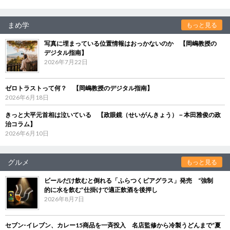
まめ学
もっと見る
写真に埋まっている位置情報はおっかないのか 【岡嶋教授の
デジタル指南】
2026年7月22日
ゼロトラストって何？ 【岡嶋教授のデジタル指南】
2026年6月18日
きっと大平元首相は泣いている 【政眼鏡（せいがんきょう）－本田雅俊の政
治コラム】
2026年6月10日
グルメ
もっと見る
ビールだけ飲むと倒れる「ふらつくビアグラス」発売 “強制
的に水を飲む”仕掛けで適正飲酒を後押し
2026年8月7日
セブン‐イレブン、カレー15商品を一斉投入 名店監修から冷製うどんまで“夏