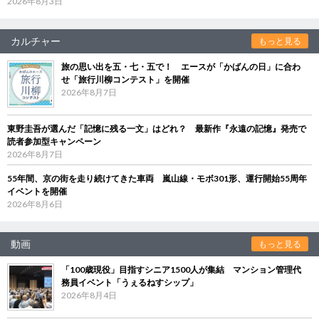
2026年8月3日
カルチャー
もっと見る
旅の思い出を五・七・五で！ エースが「かばんの日」に合わ
せ「旅行川柳コンテスト」を開催
2026年8月7日
東野圭吾が選んだ「記憶に残る一文」はどれ？ 最新作『永遠の記憶』発売で
読者参加型キャンペーン
2026年8月7日
55年間、京の街を走り続けてきた車両 嵐山線・モボ301形、運行開始55周年
イベントを開催
2026年8月6日
動画
もっと見る
「100歳現役」目指すシニア1500人が集結 マンション管理代
務員イベント「うぇるねすシップ」
2026年8月4日