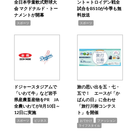
全日本学童軟式野球大
ント＝トロイデン戦全
会 マクドナルド・トー
試合をBS10が今季も無
ナメントが開幕
料放送
,
,
スポーツ
スポーツ
ドジャースタジアムで
旅の思い出を五・七・
「いわて牛」など岩手
五で！ エースが「か
県産農畜産物をPR JA
ばんの日」に合わせ
全農いわてが8月10日～
「旅行川柳コンテス
12日に実施
ト」を開催
,
,
,
,
,
スポーツ
ビジネス
おでかけ
ファッション
ライフスタイル