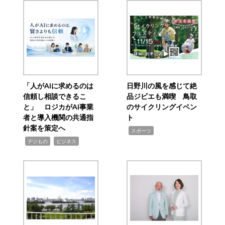
「人がAIに求めるのは
日野川の風を感じて絶
信頼し相談できるこ
品ジビエも満喫 鳥取
と」 ロジカがAI事業
のサイクリングイベン
者と導入機関の共通指
ト
針案を策定へ
,
スポーツ
,
,
デジもの
ビジネス