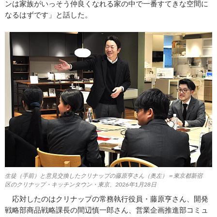
ンは家族がいっそう仲良くなれる家の中で一番すてきな空間に
なるはずです」と話した。
生徒（手前）と意見交換したクリナップの藤原亨さん（奥左）＝東京都新宿
区のクリナップ・キッチンタウン・東京、2026年1月28日
応対したのはクリナップの常務執行役員・藤原亨さん、開発
戦略部商品戦略課長の間辺慎一郎さん、営業企画推進部コミュ