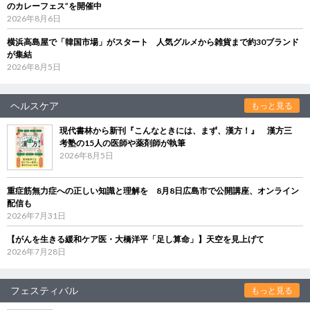
のカレーフェス”を開催中
2026年8月6日
横浜高島屋で「韓国市場」がスタート 人気グルメから雑貨まで約30ブランド
が集結
2026年8月5日
ヘルスケア
もっと見る
現代書林から新刊『こんなときには、まず、漢方！』 漢方三
考塾の15人の医師や薬剤師が執筆
2026年8月5日
重症筋無力症への正しい知識と理解を 8月8日広島市で公開講座、オンライン
配信も
2026年7月31日
【がんを生きる緩和ケア医・大橋洋平「足し算命」】天空を見上げて
2026年7月28日
フェスティバル
もっと見る