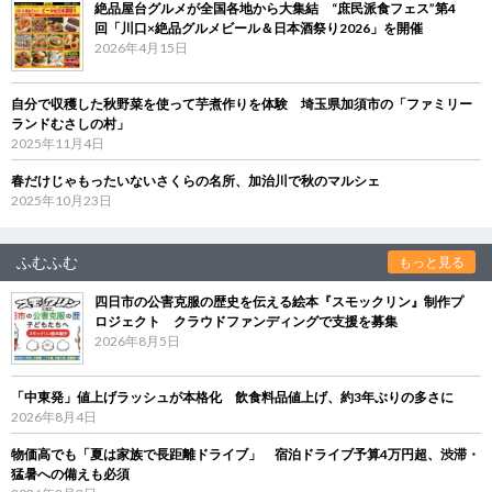
絶品屋台グルメが全国各地から大集結 “庶民派食フェス”第4
回「川口×絶品グルメビール＆日本酒祭り2026」を開催
2026年4月15日
自分で収穫した秋野菜を使って芋煮作りを体験 埼玉県加須市の「ファミリー
ランドむさしの村」
2025年11月4日
春だけじゃもったいないさくらの名所、加治川で秋のマルシェ
2025年10月23日
ふむふむ
もっと見る
四日市の公害克服の歴史を伝える絵本『スモックリン』制作プ
ロジェクト クラウドファンディングで支援を募集
2026年8月5日
「中東発」値上げラッシュが本格化 飲食料品値上げ、約3年ぶりの多さに
2026年8月4日
物価高でも「夏は家族で長距離ドライブ」 宿泊ドライブ予算4万円超、渋滞・
猛暑への備えも必須