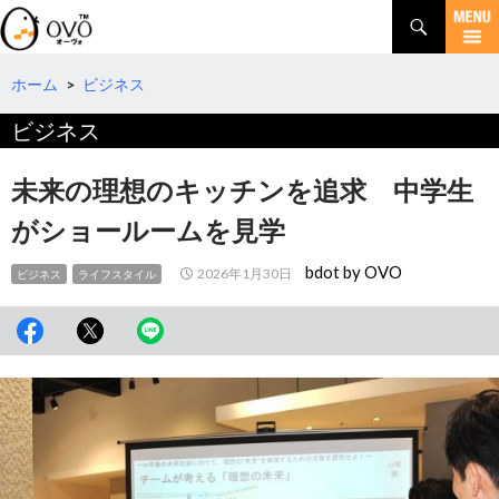
検
索
コ
ン
テ
ホーム
>
ビジネス
ン
ビジネス
ツ
へ
移
未来の理想のキッチンを追求 中学生
動
がショールームを見学
bdot by OVO
2026年1月30日
ビジネス
ライフスタイル