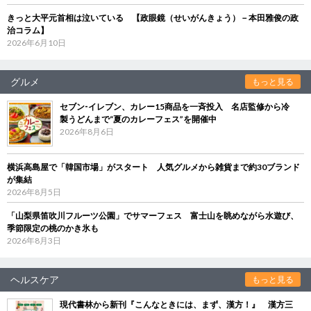
きっと大平元首相は泣いている 【政眼鏡（せいがんきょう）－本田雅俊の政
治コラム】
2026年6月10日
グルメ
もっと見る
セブン‐イレブン、カレー15商品を一斉投入 名店監修から冷
製うどんまで“夏のカレーフェス”を開催中
2026年8月6日
横浜高島屋で「韓国市場」がスタート 人気グルメから雑貨まで約30ブランド
が集結
2026年8月5日
「山梨県笛吹川フルーツ公園」でサマーフェス 富士山を眺めながら水遊び、
季節限定の桃のかき氷も
2026年8月3日
ヘルスケア
もっと見る
現代書林から新刊『こんなときには、まず、漢方！』 漢方三