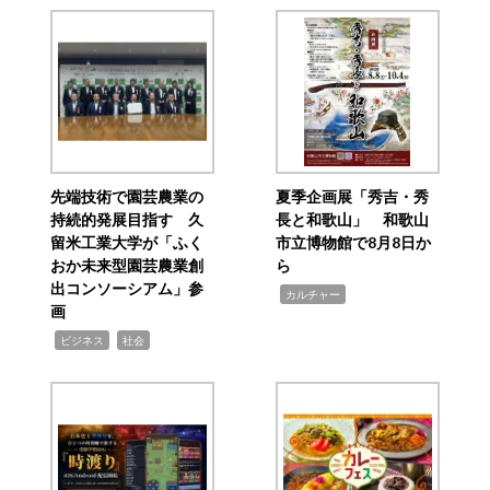
先端技術で園芸農業の
夏季企画展「秀吉・秀
持続的発展目指す 久
長と和歌山」 和歌山
留米工業大学が「ふく
市立博物館で8月8日か
おか未来型園芸農業創
ら
出コンソーシアム」参
,
カルチャー
画
,
,
ビジネス
社会