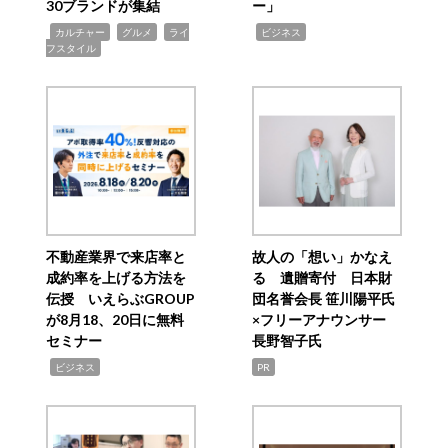
30ブランドが集結
ー」
,
,
,
,
カルチャー
グルメ
ライ
ビジネス
フスタイル
不動産業界で来店率と
故人の「想い」かなえ
成約率を上げる方法を
る 遺贈寄付 日本財
伝授 いえらぶGROUP
団名誉会長 笹川陽平氏
が8月18、20日に無料
×フリーアナウンサー
セミナー
長野智子氏
,
ビジネス
PR