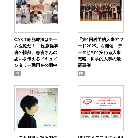
CAR T細胞療法はチー
「第4回科学的人事アワ
ム医療だ！ 医療従事
ード2025」を開催 デ
者の情熱、患者さんの
ータとAIで変わる人事
思いを伝えるドキュメ
戦略 科学的人事の最
ンタリー動画を公開中
新事例
PR
PR
「ことだま」宿る羽生
HIV/エイズにまつわる6