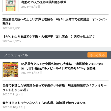
考塾の15人の医師や薬剤師が執筆
2026年8月5日
重症筋無力症への正しい知識と理解を 8月8日広島市で公開講座、オンライン
配信も
2026年7月31日
【がんを生きる緩和ケア医・大橋洋平「足し算命」】天空を見上げて
2026年7月28日
フェスティバル
もっと見る
絶品屋台グルメが全国各地から大集結 “庶民派食フェス”第4
回「川口×絶品グルメビール＆日本酒祭り2026」を開催
2026年4月15日
自分で収穫した秋野菜を使って芋煮作りを体験 埼玉県加須市の「ファミリー
ランドむさしの村」
2025年11月4日
春だけじゃもったいないさくらの名所、加治川で秋のマルシェ
2025年10月23日