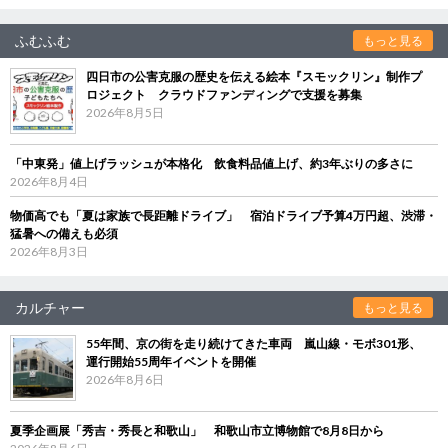
ふむふむ
もっと見る
四日市の公害克服の歴史を伝える絵本『スモックリン』制作プ
ロジェクト クラウドファンディングで支援を募集
2026年8月5日
「中東発」値上げラッシュが本格化 飲食料品値上げ、約3年ぶりの多さに
2026年8月4日
物価高でも「夏は家族で長距離ドライブ」 宿泊ドライブ予算4万円超、渋滞・
猛暑への備えも必須
2026年8月3日
カルチャー
もっと見る
55年間、京の街を走り続けてきた車両 嵐山線・モボ301形、
運行開始55周年イベントを開催
2026年8月6日
夏季企画展「秀吉・秀長と和歌山」 和歌山市立博物館で8月8日から