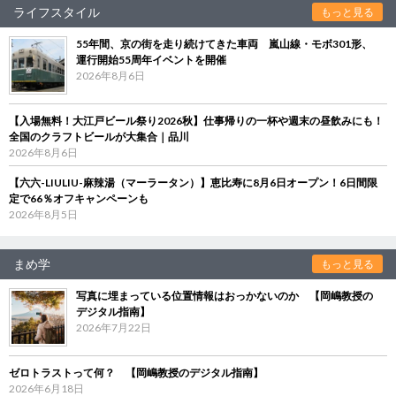
ライフスタイル
もっと見る
55年間、京の街を走り続けてきた車両 嵐山線・モボ301形、
運行開始55周年イベントを開催
2026年8月6日
【入場無料！大江戸ビール祭り2026秋】仕事帰りの一杯や週末の昼飲みにも！
全国のクラフトビールが大集合｜品川
2026年8月6日
【六六-LIULIU-麻辣湯（マーラータン）】恵比寿に8月6日オープン！6日間限
定で66％オフキャンペーンも
2026年8月5日
まめ学
もっと見る
写真に埋まっている位置情報はおっかないのか 【岡嶋教授の
デジタル指南】
2026年7月22日
ゼロトラストって何？ 【岡嶋教授のデジタル指南】
2026年6月18日