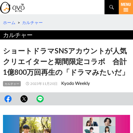
検
索
コ
ン
テ
ホーム
>
カルチャー
ン
カルチャー
ツ
へ
移
ショートドラマSNSアカウントが人気
動
クリエイターと期間限定コラボ 合計
1億800万回再生の「ドラマみたいだ」
Kyodo Weekly
2023年11月20日
カルチャー