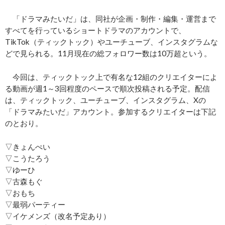
「ドラマみたいだ」は、同社が企画・制作・編集・運営まで
すべてを行っているショートドラマのアカウントで、
TikTok（ティックトック）やユーチューブ、インスタグラムな
どで見られる。11月現在の総フォロワー数は10万超という。
今回は、ティックトック上で有名な12組のクリエイターによ
る動画が週1～3回程度のペースで順次投稿される予定。配信
は、ティックトック、ユーチューブ、インスタグラム、Xの
「ドラマみたいだ」アカウント。参加するクリエイターは下記
のとおり。
▽きょんぺい
▽こうたろう
▽ゆーひ
▽古森もぐ
▽おもち
▽最弱パーティー
▽イケメンズ（改名予定あり）