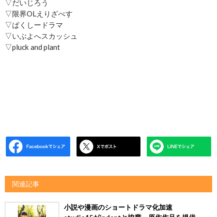
▽だいじろう
▽限界OLえりざべす
▽ぱくしードラマ
▽いぶよへスカッシュ
▽pluck and plant
関連記事
小説や漫画のショートドラマ化加速