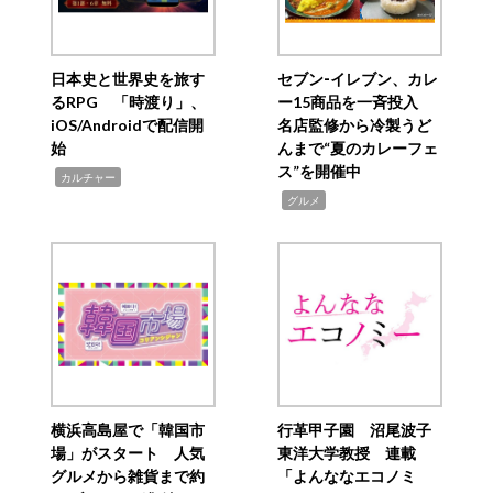
日本史と世界史を旅す
セブン‐イレブン、カレ
るRPG 「時渡り」、
ー15商品を一斉投入
iOS/Androidで配信開
名店監修から冷製うど
始
んまで“夏のカレーフェ
ス”を開催中
,
カルチャー
,
グルメ
横浜高島屋で「韓国市
行革甲子園 沼尾波子
場」がスタート 人気
東洋大学教授 連載
グルメから雑貨まで約
「よんななエコノミ