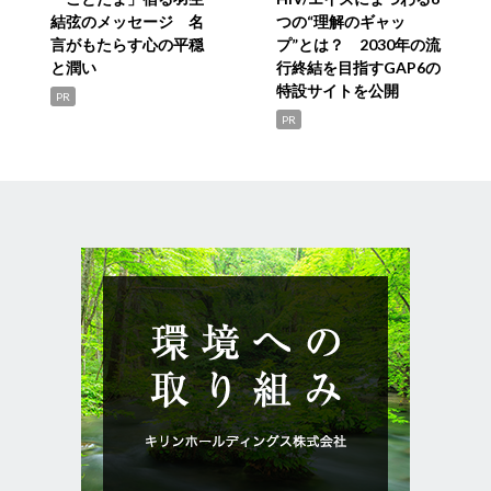
結弦のメッセージ 名
つの“理解のギャッ
言がもたらす心の平穏
プ”とは？ 2030年の流
と潤い
行終結を目指すGAP6の
特設サイトを公開
PR
PR