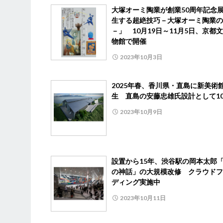
大塚オーミ陶業が創業50周年記念
生する超絶技巧－大塚オーミ陶業の
－」 10月19日～11月5日、京都
物館で開催
2023年10月3日
2025年春、香川県・直島に新美術
生 直島の安藤忠雄氏設計として1
2023年10月9日
設置から15年、渋谷駅の岡本太郎
の神話」の大規模改修 クラウドフ
ディング実施中
2023年10月11日