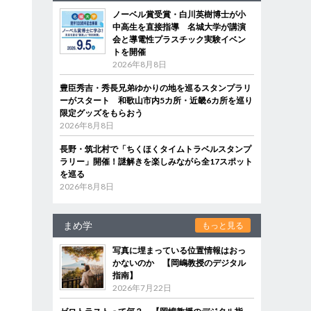
ノーベル賞受賞・白川英樹博士が小
中高生を直接指導 名城大学が講演
会と導電性プラスチック実験イベン
トを開催
2026年8月8日
豊臣秀吉・秀長兄弟ゆかりの地を巡るスタンプラリ
ーがスタート 和歌山市内5カ所・近畿6カ所を巡り
限定グッズをもらおう
2026年8月8日
長野・筑北村で「ちくほくタイムトラベルスタンプ
ラリー」開催！謎解きを楽しみながら全17スポット
を巡る
2026年8月8日
まめ学
もっと見る
写真に埋まっている位置情報はおっ
かないのか 【岡嶋教授のデジタル
指南】
2026年7月22日