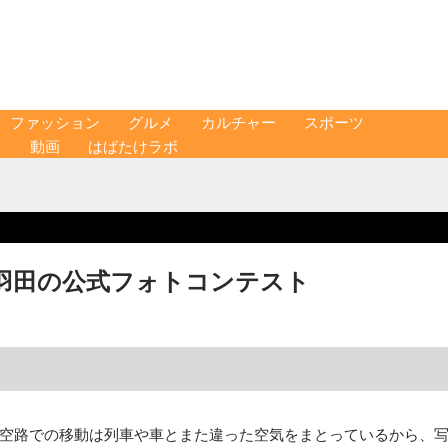
ファッション
グルメ
カルチャー
スポーツ
ス
動画
はばたけラボ
 羽田の公式フォトコンテスト
空路での移動は列車や車とまた違った空気をまとっているから、