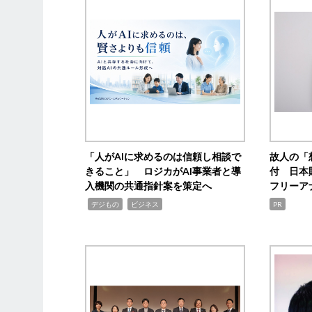
「人がAIに求めるのは信頼し相談で
故人の「
きること」 ロジカがAI事業者と導
付 日本
入機関の共通指針案を策定へ
フリーア
,
,
デジもの
ビジネス
PR