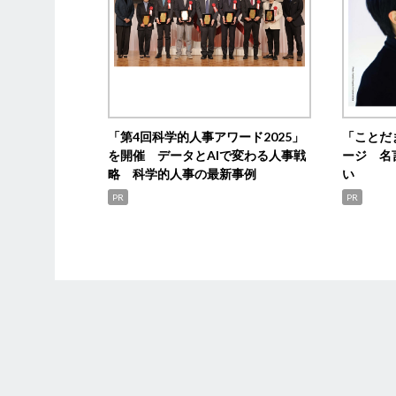
「第4回科学的人事アワード2025」
「ことだ
を開催 データとAIで変わる人事戦
ージ 名
略 科学的人事の最新事例
い
PR
PR