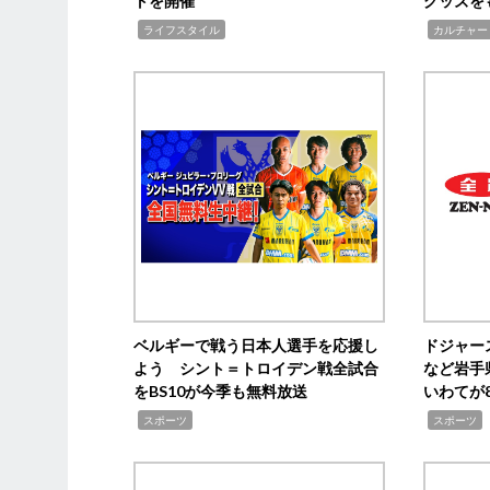
トを開催
グッズを
,
,
ライフスタイル
カルチャー
ベルギーで戦う日本人選手を応援し
ドジャー
よう シント＝トロイデン戦全試合
など岩手
をBS10が今季も無料放送
いわてが8
,
,
,
スポーツ
スポーツ