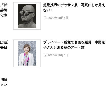
展「転
超絶技巧のデッサン展 写真にしか見え
芸術
ない！
文化博
2023年10月5日
館が誕
プライベート感覚で名画を鑑賞 中野京
0番目
子さんと巡る秋のアート旅
2023年10月6日
「明日
ァン