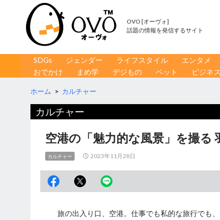
OVO [オーヴォ]
話題の情報を発信するサイト
コンテンツへ移動
検
SDGs
ジェンダー
ライフスタイル
エンタメ
索
おでかけ
まめ学
デジもの
ペット
ビジネ
ホーム
>
カルチャー
カルチャー
空港の「魅力的な風景」を撮る
2023年11月28日
カルチャー
旅の出入り口、空港。仕事でも私的な旅行でも、