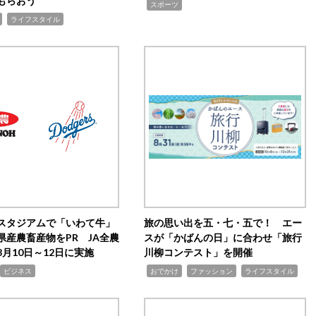
もらおう
,
スポーツ
,
ライフスタイル
スタジアムで「いわて牛」
旅の思い出を五・七・五で！ エー
県産農畜産物をPR JA全農
スが「かばんの日」に合わせ「旅行
月10日～12日に実施
川柳コンテスト」を開催
,
,
,
ビジネス
おでかけ
ファッション
ライフスタイル