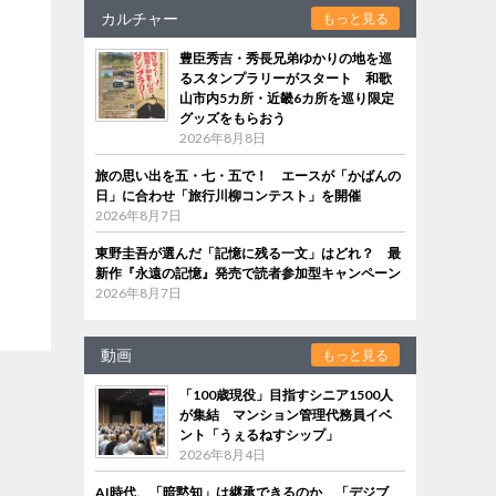
カルチャー
もっと見る
豊臣秀吉・秀長兄弟ゆかりの地を巡
るスタンプラリーがスタート 和歌
山市内5カ所・近畿6カ所を巡り限定
グッズをもらおう
2026年8月8日
旅の思い出を五・七・五で！ エースが「かばんの
日」に合わせ「旅行川柳コンテスト」を開催
2026年8月7日
東野圭吾が選んだ「記憶に残る一文」はどれ？ 最
新作『永遠の記憶』発売で読者参加型キャンペーン
2026年8月7日
動画
もっと見る
「100歳現役」目指すシニア1500人
が集結 マンション管理代務員イベ
ント「うぇるねすシップ」
2026年8月4日
AI時代、「暗黙知」は継承できるのか 「デジブ