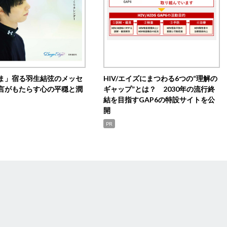
ま」宿る羽生結弦のメッセ
HIV/エイズにまつわる6つの“理解の
言がもたらす心の平穏と潤
ギャップ”とは？ 2030年の流行終
結を目指すGAP6の特設サイトを公
開
PR