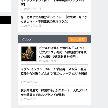
ゼロトラストって何？ 【岡嶋教授のデジタル指
南】
2026年6月18日
きっと大平元首相は泣いている 【政眼鏡（せいが
んきょう）－本田雅俊の政治コラム】
2026年6月10日
グルメ
もっと見る
ビールだけ飲むと倒れる「ふらつく
ビアグラス」発売 “強制的に水を飲
む”仕掛けで適正飲酒を後押し
2026年8月7日
セブン‐イレブン、カレー15商品を一斉投入 名店
監修から冷製うどんまで“夏のカレーフェス”を開催
中
2026年8月6日
横浜高島屋で「韓国市場」がスタート 人気グルメ
から雑貨まで約30ブランドが集結
2026年8月5日