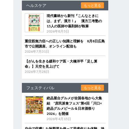
ヘルスケア
もっと見る
現代書林から新刊『こんなときに
は、まず、漢方！』 漢方三考塾の
15人の医師や薬剤師が執筆
2026年8月5日
重症筋無力症への正しい知識と理解を 8月8日広島
市で公開講座、オンライン配信も
2026年7月31日
【がんを生きる緩和ケア医・大橋洋平「足し算
命」】天空を見上げて
2026年7月28日
フェスティバル
もっと見る
絶品屋台グルメが全国各地から大集
結 “庶民派食フェス”第4回「川口×
絶品グルメビール＆日本酒祭り
2026」を開催
2026年4月15日
自分で収穫した秋野菜を使って芋煮作りを体験 埼