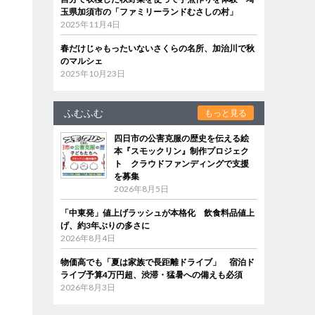
玉県加須市の「ファミリーランドむさしの村」
2025年11月4日
春だけじゃもったいないさくらの名所、加治川で秋
のマルシェ
2025年10月23日
ふむふむ
もっと見る
四日市の公害克服の歴史を伝える絵
本『スモックリン』制作プロジェク
ト クラウドファンディングで支援
を募集
2026年8月5日
「中東発」値上げラッシュが本格化 飲食料品値上
げ、約3年ぶりの多さに
2026年8月4日
物価高でも「夏は家族で長距離ドライブ」 宿泊ド
ライブ予算4万円超、渋滞・猛暑への備えも必須
2026年8月3日