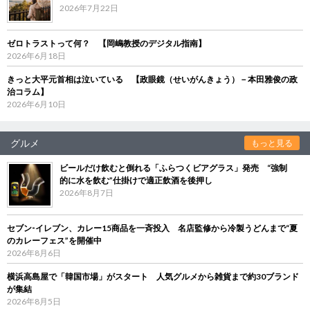
2026年7月22日
ゼロトラストって何？ 【岡嶋教授のデジタル指南】
2026年6月18日
きっと大平元首相は泣いている 【政眼鏡（せいがんきょう）－本田雅俊の政
治コラム】
2026年6月10日
グルメ
もっと見る
ビールだけ飲むと倒れる「ふらつくビアグラス」発売 “強制
的に水を飲む”仕掛けで適正飲酒を後押し
2026年8月7日
セブン‐イレブン、カレー15商品を一斉投入 名店監修から冷製うどんまで“夏
のカレーフェス”を開催中
2026年8月6日
横浜高島屋で「韓国市場」がスタート 人気グルメから雑貨まで約30ブランド
が集結
2026年8月5日