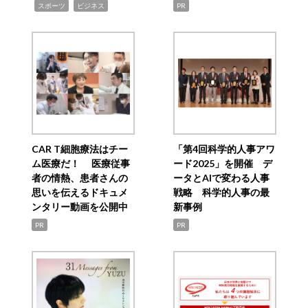
,
,
スポーツ
ビジネス
PR
CAR T細胞療法はチー
「第4回科学的人事アワ
ム医療だ！ 医療従事
ード2025」を開催 デ
者の情熱、患者さんの
ータとAIで変わる人事
思いを伝えるドキュメ
戦略 科学的人事の最
ンタリー動画を公開中
新事例
PR
PR