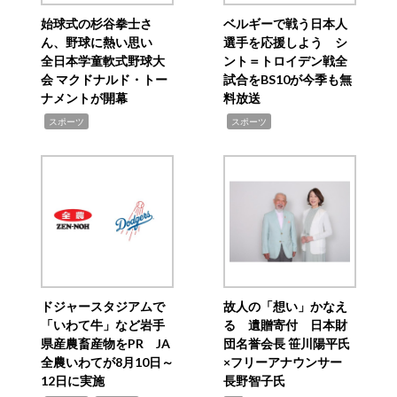
始球式の杉谷拳士さ
ベルギーで戦う日本人
ん、野球に熱い思い
選手を応援しよう シ
全日本学童軟式野球大
ント＝トロイデン戦全
会 マクドナルド・トー
試合をBS10が今季も無
ナメントが開幕
料放送
,
,
スポーツ
スポーツ
ドジャースタジアムで
故人の「想い」かなえ
「いわて牛」など岩手
る 遺贈寄付 日本財
県産農畜産物をPR JA
団名誉会長 笹川陽平氏
全農いわてが8月10日～
×フリーアナウンサー
12日に実施
長野智子氏