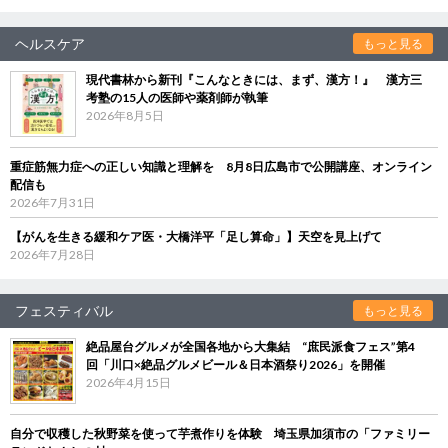
ヘルスケア
もっと見る
現代書林から新刊『こんなときには、まず、漢方！』 漢方三
考塾の15人の医師や薬剤師が執筆
2026年8月5日
重症筋無力症への正しい知識と理解を 8月8日広島市で公開講座、オンライン
配信も
2026年7月31日
【がんを生きる緩和ケア医・大橋洋平「足し算命」】天空を見上げて
2026年7月28日
フェスティバル
もっと見る
絶品屋台グルメが全国各地から大集結 “庶民派食フェス”第4
回「川口×絶品グルメビール＆日本酒祭り2026」を開催
2026年4月15日
自分で収穫した秋野菜を使って芋煮作りを体験 埼玉県加須市の「ファミリー