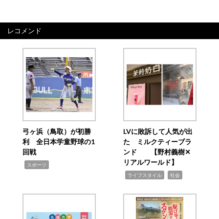
レコメンド
弓ヶ浜（鳥取）が初勝
LVに敗訴して人気が出
利 全日本学童野球の1
た ミルクティーブラ
回戦
ンド 【野村義樹✕
リアルワールド】
,
スポーツ
,
,
ライフスタイル
社会