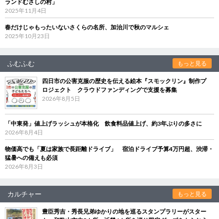
ランドむさしの村」
2025年11月4日
春だけじゃもったいないさくらの名所、加治川で秋のマルシェ
2025年10月23日
ふむふむ
もっと見る
四日市の公害克服の歴史を伝える絵本『スモックリン』制作プ
ロジェクト クラウドファンディングで支援を募集
2026年8月5日
「中東発」値上げラッシュが本格化 飲食料品値上げ、約3年ぶりの多さに
2026年8月4日
物価高でも「夏は家族で長距離ドライブ」 宿泊ドライブ予算4万円超、渋滞・
猛暑への備えも必須
2026年8月3日
カルチャー
もっと見る
豊臣秀吉・秀長兄弟ゆかりの地を巡るスタンプラリーがスター