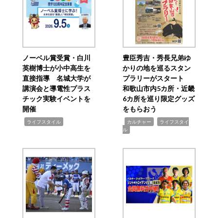
ノーベル賞受賞・白川
豊臣秀吉・秀長兄弟ゆ
英樹博士が小中高生を
かりの地を巡るスタン
直接指導 名城大学が
プラリーがスタート
講演会と導電性プラス
和歌山市内5カ所・近畿
チック実験イベントを
6カ所を巡り限定グッズ
開催
をもらおう
,
,
,
ライフスタイル
カルチャー
ライフスタイ
ル