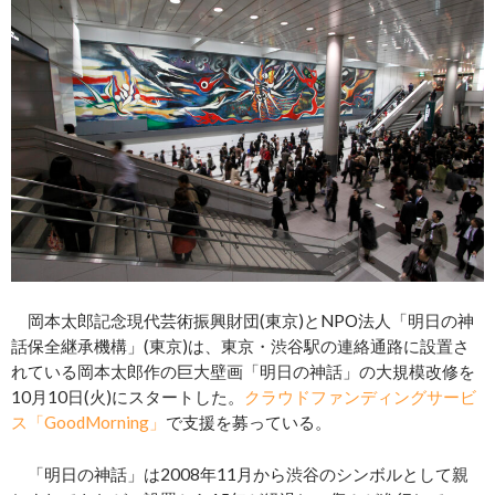
岡本太郎記念現代芸術振興財団(東京)とNPO法人「明日の神
話保全継承機構」(東京)は、東京・渋谷駅の連絡通路に設置さ
れている岡本太郎作の巨大壁画「明日の神話」の大規模改修を
10月10日(火)にスタートした。
クラウドファンディングサービ
ス「GoodMorning」
で支援を募っている。
「明日の神話」は2008年11月から渋谷のシンボルとして親