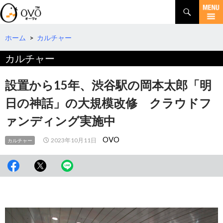
検
索
コ
ン
テ
ホーム
>
カルチャー
ン
カルチャー
ツ
へ
移
設置から15年、渋谷駅の岡本太郎「明
動
日の神話」の大規模改修 クラウドフ
ァンディング実施中
OVO
2023年10月11日
カルチャー