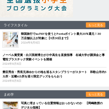
ライフスタイル
もっと見る
韓国旅行でau PAYを使うとPontaポイント最大20％還元！30
万店舗以上が対象に【9月30日まで】
2026年8月8日
ノーベル賞受賞・白川英樹博士が小中高生を直接指導 名城大学が講演会と導
電性プラスチック実験イベントを開催
2026年8月8日
豊臣秀吉・秀長兄弟ゆかりの地を巡るスタンプラリーがスタート 和歌山市内5
カ所・近畿6カ所を巡り限定グッズをもらおう
2026年8月8日
まめ学
もっと見る
写真に埋まっている位置情報はおっかないのか 【岡嶋教授の
デジタル指南】