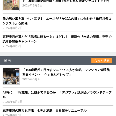
ト 和歌山市内5カ所・近畿6カ所を巡り限定グッズをもらおう
2026年8月8日
旅の思い出を五・七・五で！ エースが「かばんの日」に合わせ「旅行川柳コ
ンテスト」を開催
2026年8月7日
東野圭吾が選んだ「記憶に残る一文」はどれ？ 最新作『永遠の記憶』発売で
読者参加型キャンペーン
2026年8月7日
動画
もっと見る
「100歳現役」目指すシニア1500人が集結 マンション管理代
務員イベント「うぇるねすシップ」
2026年8月4日
AI時代、「暗黙知」は継承できるのか 「デジブレ」説明会／ラウンドテーブ
ル
2026年8月3日
紀伊勝浦の魅力を堪能 ホテル浦島、日昇館をリニューアル
2026年8月3日