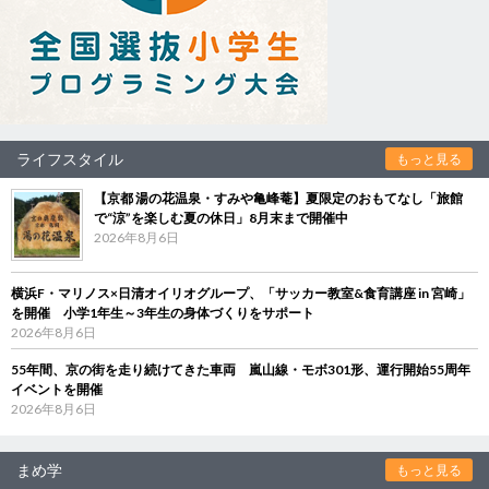
ライフスタイル
もっと見る
【京都 湯の花温泉・すみや亀峰菴】夏限定のおもてなし「旅館
で“涼”を楽しむ夏の休日」8月末まで開催中
2026年8月6日
横浜F・マリノス×日清オイリオグループ、「サッカー教室&食育講座 in 宮崎」
を開催 小学1年生～3年生の身体づくりをサポート
2026年8月6日
55年間、京の街を走り続けてきた車両 嵐山線・モボ301形、運行開始55周年
イベントを開催
2026年8月6日
まめ学
もっと見る