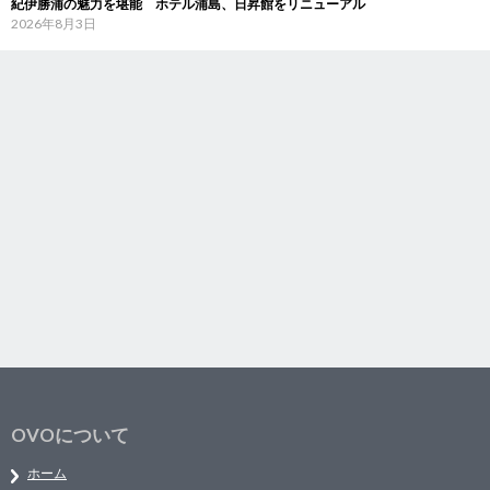
紀伊勝浦の魅力を堪能 ホテル浦島、日昇館をリニューアル
2026年8月3日
OVOについて
ホーム