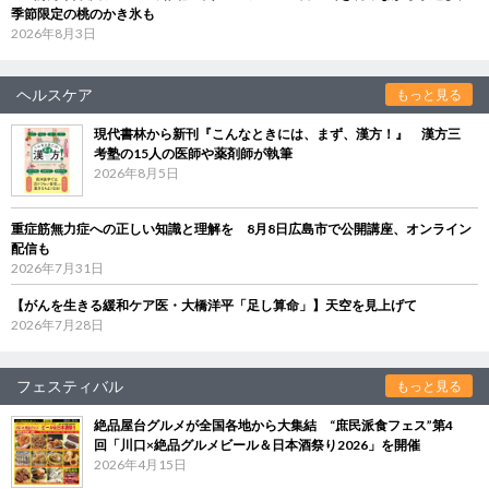
季節限定の桃のかき氷も
2026年8月3日
ヘルスケア
もっと見る
現代書林から新刊『こんなときには、まず、漢方！』 漢方三
考塾の15人の医師や薬剤師が執筆
2026年8月5日
重症筋無力症への正しい知識と理解を 8月8日広島市で公開講座、オンライン
配信も
2026年7月31日
【がんを生きる緩和ケア医・大橋洋平「足し算命」】天空を見上げて
2026年7月28日
フェスティバル
もっと見る
絶品屋台グルメが全国各地から大集結 “庶民派食フェス”第4
回「川口×絶品グルメビール＆日本酒祭り2026」を開催
2026年4月15日