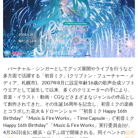
バーチャル・シンガーとしてグッズ展開やライブを行うなど
多方面で活躍する「初音ミク」(クリプトン・フューチャー・メ
ディア、札幌市)。2007年8月に設定年齢16歳の歌声合成ソフト
ウエアとして誕生して以来、多くのクリエーターの手により、
音楽・イラスト・動画・CGなどさまざまなジャンルの作品とし
て創作されてきた。その生誕16周年を記念し、初音ミクの楽曲
とコラボした花火＆ドローンショー「“初音ミク Happy 16th
Birthday” 『Music & Fire Works』- Time Capsule -」(“初音ミク
Happy 16th Birthday” 「Music & Fire Works」実行委員会)が、
4月26日(金)に横浜・山下ふ頭で開催される。同イベントの
公式