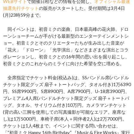
WEBサイト
で開催日程などの情報を公開し、
オフィシャル最速
抽選先行チケット
の販売がスタートした。受付期間は3月4日
(月)23時59分まで。
同イベントは、初音ミクの楽曲、日本最高峰の花火師、ドロ
ーンショーチームが手がける最新型のエンターテインメントシ
ョー。初音ミクとそのクリエーターたちが生み出した音楽が
「花火」「ドローン」「光学演出」などさまざまな演出とコラ
ボレーションし、初音ミクとの16年間の思い出を掘り起こし、
初音ミクとのこれからのミライに向けた希望を空に埋める。
全席指定でチケット料金(税込み)は、SSバンドル席(バンドル
チケット限定グッズ 扇子＋トートバッグ、タオル付き)1万6390
円、SS席9900円、S席8900円、A席7900円、U-18席3900円、
プレミアム4人席(バンドルチケット限定グッズ 扇子＋トートバ
ッグ、タオル、サイリウム付き)10万円。カメラマンチケット
(背の高い三脚を使用しての写真撮影が可能なエリア。座席な
し)は1万5000円、車椅子席(本人＋同伴者2人)は2万7000円。
チケットは1人4枚まで。イベントに関する問い合わせは、
「“初音ミク Happy 16th Birthday” 『Music & Fire Works』実行