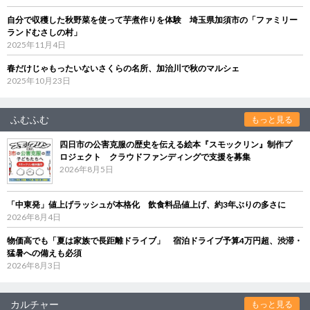
自分で収穫した秋野菜を使って芋煮作りを体験 埼玉県加須市の「ファミリー
ランドむさしの村」
2025年11月4日
春だけじゃもったいないさくらの名所、加治川で秋のマルシェ
2025年10月23日
ふむふむ
もっと見る
四日市の公害克服の歴史を伝える絵本『スモックリン』制作プ
ロジェクト クラウドファンディングで支援を募集
2026年8月5日
「中東発」値上げラッシュが本格化 飲食料品値上げ、約3年ぶりの多さに
2026年8月4日
物価高でも「夏は家族で長距離ドライブ」 宿泊ドライブ予算4万円超、渋滞・
猛暑への備えも必須
2026年8月3日
カルチャー
もっと見る