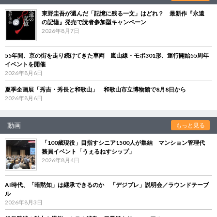
東野圭吾が選んだ「記憶に残る一文」はどれ？ 最新作『永遠
の記憶』発売で読者参加型キャンペーン
2026年8月7日
55年間、京の街を走り続けてきた車両 嵐山線・モボ301形、運行開始55周年
イベントを開催
2026年8月6日
夏季企画展「秀吉・秀長と和歌山」 和歌山市立博物館で8月8日から
2026年8月6日
動画
もっと見る
「100歳現役」目指すシニア1500人が集結 マンション管理代
務員イベント「うぇるねすシップ」
2026年8月4日
AI時代、「暗黙知」は継承できるのか 「デジブレ」説明会／ラウンドテーブ
ル
2026年8月3日