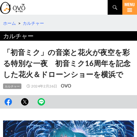
検
索
コ
ン
テ
ホーム
>
カルチャー
ン
カルチャー
ツ
へ
移
「初音ミク」の音楽と花火が夜空を彩
動
る特別な一夜 初音ミク16周年を記念
した花火＆ドローンショーを横浜で
OVO
2024年2月26日
カルチャー