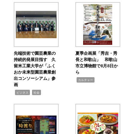
先端技術で園芸農業の
夏季企画展「秀吉・秀
持続的発展目指す 久
長と和歌山」 和歌山
留米工業大学が「ふく
市立博物館で8月8日か
おか未来型園芸農業創
ら
出コンソーシアム」参
,
カルチャー
画
,
,
ビジネス
社会