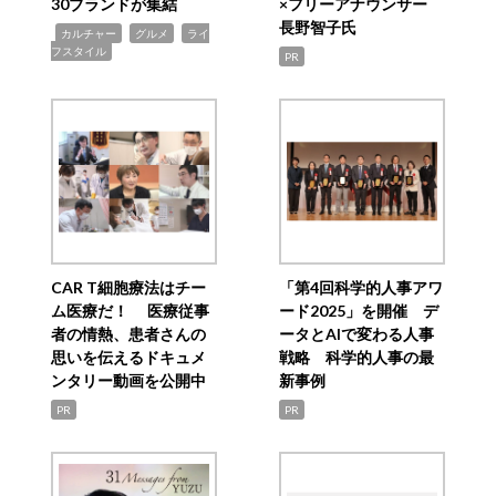
30ブランドが集結
×フリーアナウンサー
長野智子氏
,
,
,
カルチャー
グルメ
ライ
フスタイル
PR
CAR T細胞療法はチー
「第4回科学的人事アワ
ム医療だ！ 医療従事
ード2025」を開催 デ
者の情熱、患者さんの
ータとAIで変わる人事
思いを伝えるドキュメ
戦略 科学的人事の最
ンタリー動画を公開中
新事例
PR
PR