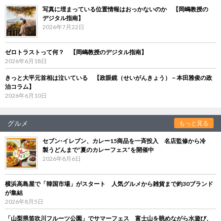
写真に埋まっている位置情報はおっかないのか 【岡嶋教授の
デジタル指南】
2026年7月22日
ゼロトラストって何？ 【岡嶋教授のデジタル指南】
2026年6月18日
きっと大平元首相は泣いている 【政眼鏡（せいがんきょう）－本田雅俊の政
治コラム】
2026年6月10日
グルメ
もっと見る
セブン‐イレブン、カレー15商品を一斉投入 名店監修から冷
製うどんまで“夏のカレーフェス”を開催中
2026年8月6日
横浜高島屋で「韓国市場」がスタート 人気グルメから雑貨まで約30ブランド
が集結
2026年8月5日
「山梨県笛吹川フルーツ公園」でサマーフェス 富士山を眺めながら水遊び、