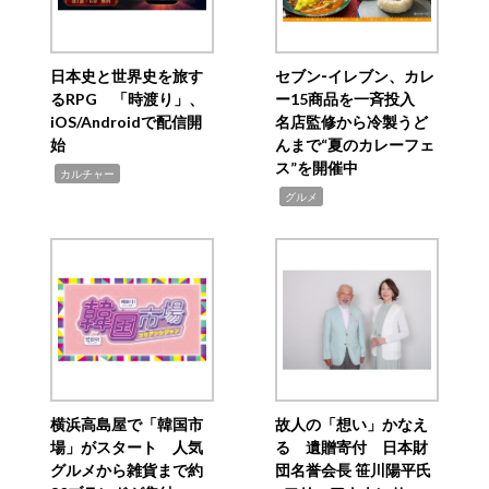
日本史と世界史を旅す
セブン‐イレブン、カレ
るRPG 「時渡り」、
ー15商品を一斉投入
iOS/Androidで配信開
名店監修から冷製うど
始
んまで“夏のカレーフェ
ス”を開催中
,
カルチャー
,
グルメ
横浜高島屋で「韓国市
故人の「想い」かなえ
場」がスタート 人気
る 遺贈寄付 日本財
グルメから雑貨まで約
団名誉会長 笹川陽平氏