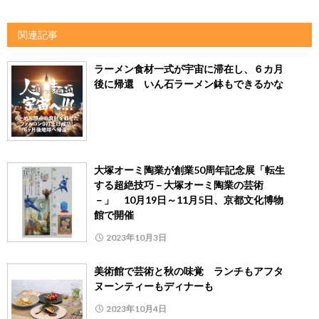
関連記事
ラーメン食材一式が宇宙に滞在し、６カ月
後に帰還 いん石ラーメン鉢もできるかな
大塚オーミ陶業が創業50周年記念展「転生
する超絶技巧－大塚オーミ陶業の芸術
－」 10月19日～11月5日、京都文化博物
館で開催
2023年10月3日
美術館で芸術と秋の味覚 ランチもアフタ
ヌーンティーもディナーも
2023年10月4日