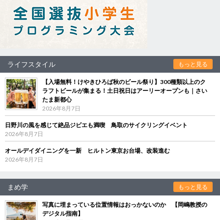
ライフスタイル
もっと見る
【入場無料！けやきひろば秋のビール祭り】300種類以上のク
ラフトビールが集まる！土日祝日はアーリーオープンも｜さい
たま新都心
2026年8月7日
日野川の風を感じて絶品ジビエも満喫 鳥取のサイクリングイベント
2026年8月7日
オールデイダイニングを一新 ヒルトン東京お台場、改装進む
2026年8月7日
まめ学
もっと見る
写真に埋まっている位置情報はおっかないのか 【岡嶋教授の
デジタル指南】