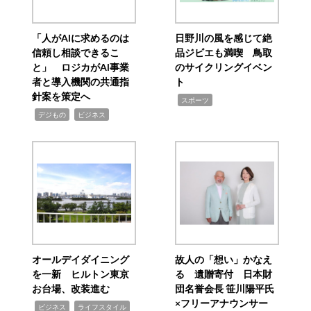
「人がAIに求めるのは
日野川の風を感じて絶
信頼し相談できるこ
品ジビエも満喫 鳥取
と」 ロジカがAI事業
のサイクリングイベン
者と導入機関の共通指
ト
針案を策定へ
,
スポーツ
,
,
デジもの
ビジネス
オールデイダイニング
故人の「想い」かなえ
を一新 ヒルトン東京
る 遺贈寄付 日本財
お台場、改装進む
団名誉会長 笹川陽平氏
×フリーアナウンサー
,
,
ビジネス
ライフスタイル