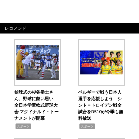
レコメンド
始球式の杉谷拳士さ
ベルギーで戦う日本人
ん、野球に熱い思い
選手を応援しよう シ
全日本学童軟式野球大
ント＝トロイデン戦全
会 マクドナルド・トー
試合をBS10が今季も無
ナメントが開幕
料放送
,
,
スポーツ
スポーツ