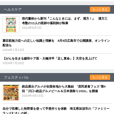
ヘルスケア
もっと見る
現代書林から新刊『こんなときには、まず、漢方！』 漢方三
考塾の15人の医師や薬剤師が執筆
2026年8月5日
重症筋無力症への正しい知識と理解を 8月8日広島市で公開講座、オンライン
配信も
2026年7月31日
【がんを生きる緩和ケア医・大橋洋平「足し算命」】天空を見上げて
2026年7月28日
フェスティバル
もっと見る
絶品屋台グルメが全国各地から大集結 “庶民派食フェス”第4
回「川口×絶品グルメビール＆日本酒祭り2026」を開催
2026年4月15日
自分で収穫した秋野菜を使って芋煮作りを体験 埼玉県加須市の「ファミリー
ランドむさしの村」