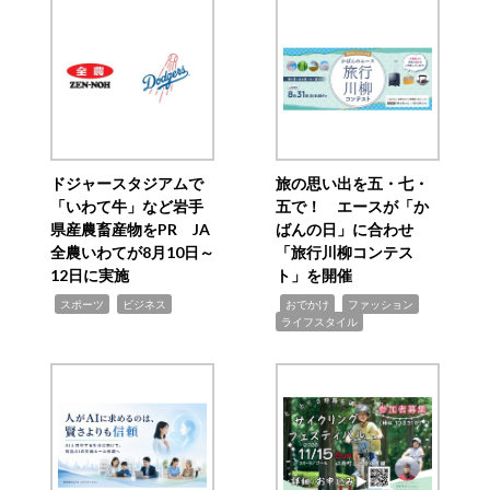
ドジャースタジアムで
旅の思い出を五・七・
「いわて牛」など岩手
五で！ エースが「か
県産農畜産物をPR JA
ばんの日」に合わせ
全農いわてが8月10日～
「旅行川柳コンテス
12日に実施
ト」を開催
,
,
,
,
,
スポーツ
ビジネス
おでかけ
ファッション
ライフスタイル