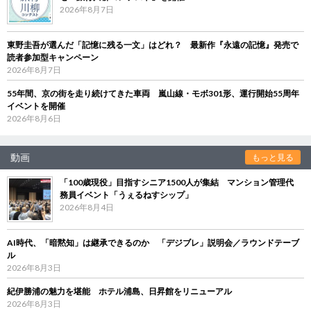
2026年8月7日
東野圭吾が選んだ「記憶に残る一文」はどれ？ 最新作『永遠の記憶』発売で
読者参加型キャンペーン
2026年8月7日
55年間、京の街を走り続けてきた車両 嵐山線・モボ301形、運行開始55周年
イベントを開催
2026年8月6日
動画
もっと見る
「100歳現役」目指すシニア1500人が集結 マンション管理代
務員イベント「うぇるねすシップ」
2026年8月4日
AI時代、「暗黙知」は継承できるのか 「デジブレ」説明会／ラウンドテーブ
ル
2026年8月3日
紀伊勝浦の魅力を堪能 ホテル浦島、日昇館をリニューアル
2026年8月3日