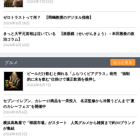
2026年7月22日
ゼロトラストって何？ 【岡嶋教授のデジタル指南】
2026年6月18日
きっと大平元首相は泣いている 【政眼鏡（せいがんきょう）－本田雅俊の政
治コラム】
2026年6月10日
グルメ
もっと見る
ビールだけ飲むと倒れる「ふらつくビアグラス」発売 “強制
的に水を飲む”仕掛けで適正飲酒を後押し
2026年8月7日
セブン‐イレブン、カレー15商品を一斉投入 名店監修から冷製うどんまで“夏
のカレーフェス”を開催中
2026年8月6日
横浜高島屋で「韓国市場」がスタート 人気グルメから雑貨まで約30ブランド
が集結
2026年8月5日