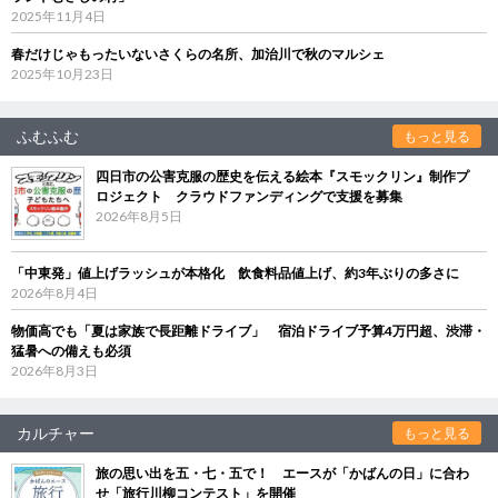
2025年11月4日
春だけじゃもったいないさくらの名所、加治川で秋のマルシェ
2025年10月23日
ふむふむ
もっと見る
四日市の公害克服の歴史を伝える絵本『スモックリン』制作プ
ロジェクト クラウドファンディングで支援を募集
2026年8月5日
「中東発」値上げラッシュが本格化 飲食料品値上げ、約3年ぶりの多さに
2026年8月4日
物価高でも「夏は家族で長距離ドライブ」 宿泊ドライブ予算4万円超、渋滞・
猛暑への備えも必須
2026年8月3日
カルチャー
もっと見る
旅の思い出を五・七・五で！ エースが「かばんの日」に合わ
せ「旅行川柳コンテスト」を開催