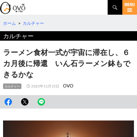
検
索
コ
ン
テ
ホーム
>
カルチャー
ン
カルチャー
ツ
へ
移
ラーメン食材一式が宇宙に滞在し、６
動
カ月後に帰還 いん石ラーメン鉢もで
きるかな
OVO
2023年11月15日
カルチャー