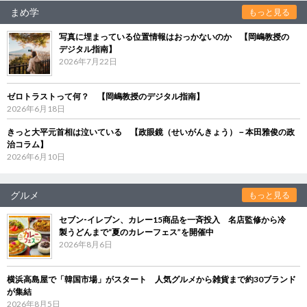
まめ学
もっと見る
写真に埋まっている位置情報はおっかないのか 【岡嶋教授の
デジタル指南】
2026年7月22日
ゼロトラストって何？ 【岡嶋教授のデジタル指南】
2026年6月18日
きっと大平元首相は泣いている 【政眼鏡（せいがんきょう）－本田雅俊の政
治コラム】
2026年6月10日
グルメ
もっと見る
セブン‐イレブン、カレー15商品を一斉投入 名店監修から冷
製うどんまで“夏のカレーフェス”を開催中
2026年8月6日
横浜高島屋で「韓国市場」がスタート 人気グルメから雑貨まで約30ブランド
が集結
2026年8月5日