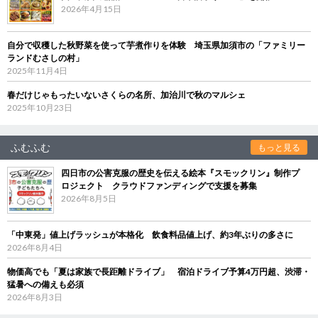
2026年4月15日
自分で収穫した秋野菜を使って芋煮作りを体験 埼玉県加須市の「ファミリー
ランドむさしの村」
2025年11月4日
春だけじゃもったいないさくらの名所、加治川で秋のマルシェ
2025年10月23日
ふむふむ
もっと見る
四日市の公害克服の歴史を伝える絵本『スモックリン』制作プ
ロジェクト クラウドファンディングで支援を募集
2026年8月5日
「中東発」値上げラッシュが本格化 飲食料品値上げ、約3年ぶりの多さに
2026年8月4日
物価高でも「夏は家族で長距離ドライブ」 宿泊ドライブ予算4万円超、渋滞・
猛暑への備えも必須
2026年8月3日