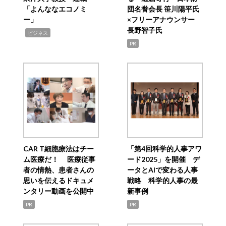
「よんななエコノミ
団名誉会長 笹川陽平氏
ー」
×フリーアナウンサー
長野智子氏
,
ビジネス
PR
CAR T細胞療法はチー
「第4回科学的人事アワ
ム医療だ！ 医療従事
ード2025」を開催 デ
者の情熱、患者さんの
ータとAIで変わる人事
思いを伝えるドキュメ
戦略 科学的人事の最
ンタリー動画を公開中
新事例
PR
PR