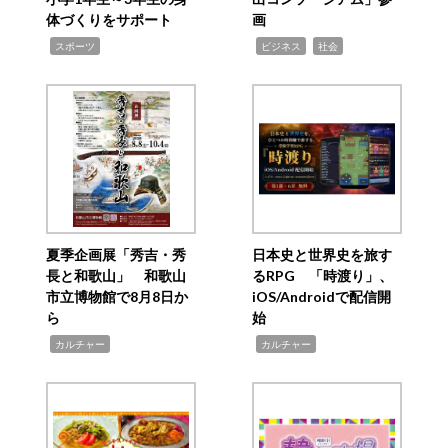
体づくりをサポート
画
,
,
,
スポーツ
ビジネス
社会
夏季企画展「秀吉・秀
日本史と世界史を旅す
長と和歌山」 和歌山
るRPG 「時渡り」、
市立博物館で8月8日か
iOS/Androidで配信開
ら
始
,
,
カルチャー
カルチャー