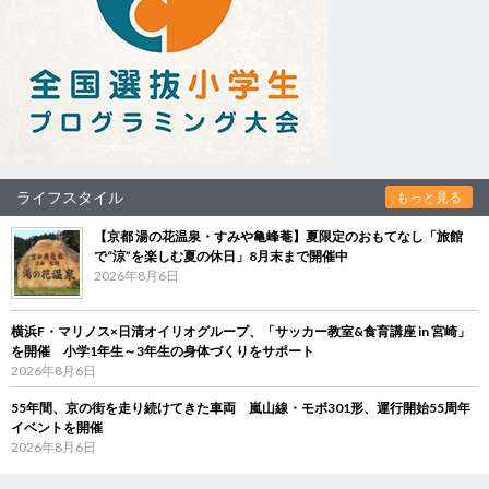
ライフスタイル
もっと見る
【京都 湯の花温泉・すみや亀峰菴】夏限定のおもてなし「旅館
で“涼”を楽しむ夏の休日」8月末まで開催中
2026年8月6日
横浜F・マリノス×日清オイリオグループ、「サッカー教室&食育講座 in 宮崎」
を開催 小学1年生～3年生の身体づくりをサポート
2026年8月6日
55年間、京の街を走り続けてきた車両 嵐山線・モボ301形、運行開始55周年
イベントを開催
2026年8月6日