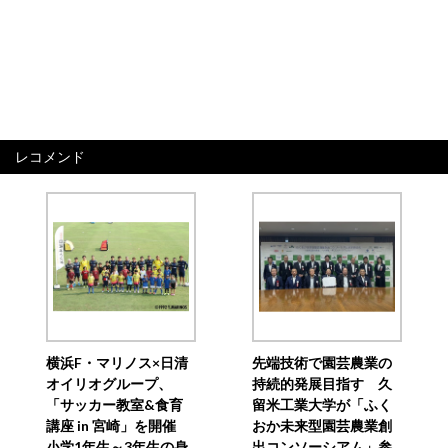
レコメンド
横浜F・マリノス×日清
先端技術で園芸農業の
オイリオグループ、
持続的発展目指す 久
「サッカー教室&食育
留米工業大学が「ふく
講座 in 宮崎」を開催
おか未来型園芸農業創
小学1年生～3年生の身
出コンソーシアム」参