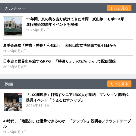
カルチャー
もっと見る
55年間、京の街を走り続けてきた車両 嵐山線・モボ301形、
運行開始55周年イベントを開催
2026年8月6日
夏季企画展「秀吉・秀長と和歌山」 和歌山市立博物館で8月8日から
2026年8月6日
日本史と世界史を旅するRPG 「時渡り」、iOS/Androidで配信開始
2026年8月6日
動画
もっと見る
「100歳現役」目指すシニア1500人が集結 マンション管理代
務員イベント「うぇるねすシップ」
2026年8月4日
AI時代、「暗黙知」は継承できるのか 「デジブレ」説明会／ラウンドテーブ
ル
2026年8月3日