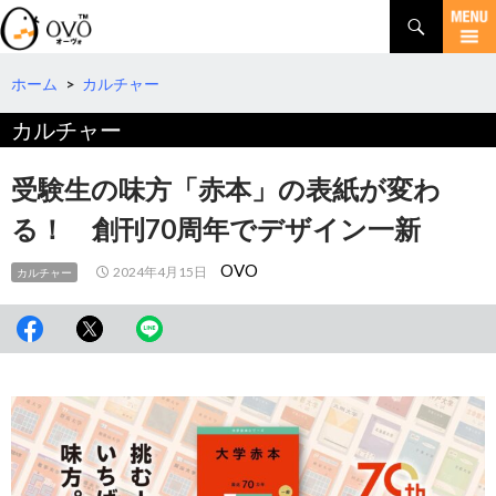
検
索
コ
ン
テ
ホーム
>
カルチャー
ン
カルチャー
ツ
へ
移
受験生の味方「赤本」の表紙が変わ
動
る！ 創刊70周年でデザイン一新
OVO
2024年4月15日
カルチャー