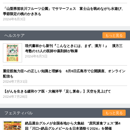
「山梨県笛吹川フルーツ公園」でサマーフェス 富士山を眺めながら水遊び、
季節限定の桃のかき氷も
2026年8月3日
ヘルスケア
もっと見る
現代書林から新刊『こんなときには、まず、漢方！』 漢方三
考塾の15人の医師や薬剤師が執筆
2026年8月5日
重症筋無力症への正しい知識と理解を 8月8日広島市で公開講座、オンライン
配信も
2026年7月31日
【がんを生きる緩和ケア医・大橋洋平「足し算命」】天空を見上げて
2026年7月28日
フェスティバル
もっと見る
絶品屋台グルメが全国各地から大集結 “庶民派食フェス”第4
回「川口×絶品グルメビール＆日本酒祭り2026」を開催