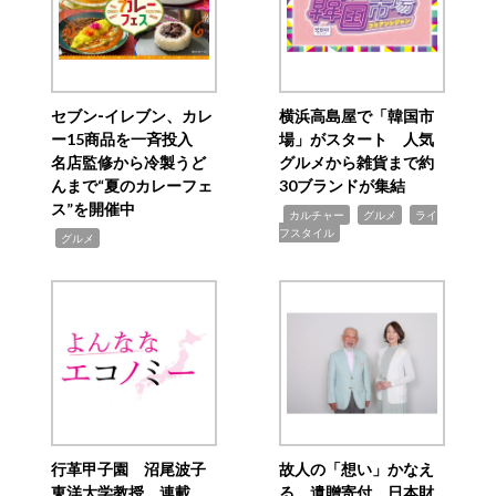
セブン‐イレブン、カレ
横浜高島屋で「韓国市
ー15商品を一斉投入
場」がスタート 人気
名店監修から冷製うど
グルメから雑貨まで約
んまで“夏のカレーフェ
30ブランドが集結
ス”を開催中
,
,
,
カルチャー
グルメ
ライ
フスタイル
,
グルメ
行革甲子園 沼尾波子
故人の「想い」かなえ
東洋大学教授 連載
る 遺贈寄付 日本財