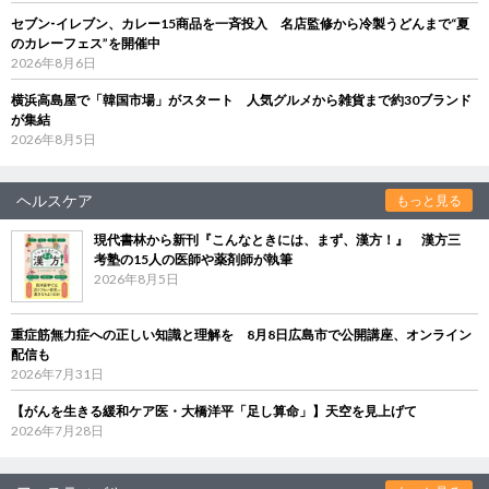
セブン‐イレブン、カレー15商品を一斉投入 名店監修から冷製うどんまで“夏
のカレーフェス”を開催中
2026年8月6日
横浜高島屋で「韓国市場」がスタート 人気グルメから雑貨まで約30ブランド
が集結
2026年8月5日
ヘルスケア
もっと見る
現代書林から新刊『こんなときには、まず、漢方！』 漢方三
考塾の15人の医師や薬剤師が執筆
2026年8月5日
重症筋無力症への正しい知識と理解を 8月8日広島市で公開講座、オンライン
配信も
2026年7月31日
【がんを生きる緩和ケア医・大橋洋平「足し算命」】天空を見上げて
2026年7月28日