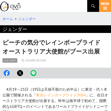
検
索
コ
ン
テ
ホーム
>
ジェンダー
ン
ジェンダー
ツ
へ
移
ビーチの気分でレインボープライド
動
オーストラリア大使館がブース出展
2024年4月19日
ジェンダー
4月19～21日（19日は天候不順のため中止）に東京・代々木
公園で開催される「
東京レインボープライド2024
」に、在日オ
ーストラリア大使館が出展する。昨年は南半球で初めて、国際
的なLGBTQ＋のイベントであるワールドプライドがシドニーで