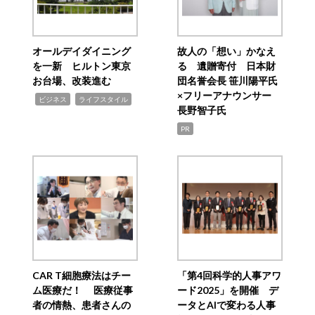
オールデイダイニング
故人の「想い」かなえ
を一新 ヒルトン東京
る 遺贈寄付 日本財
お台場、改装進む
団名誉会長 笹川陽平氏
×フリーアナウンサー
,
,
ビジネス
ライフスタイル
長野智子氏
PR
CAR T細胞療法はチー
「第4回科学的人事アワ
ム医療だ！ 医療従事
ード2025」を開催 デ
者の情熱、患者さんの
ータとAIで変わる人事