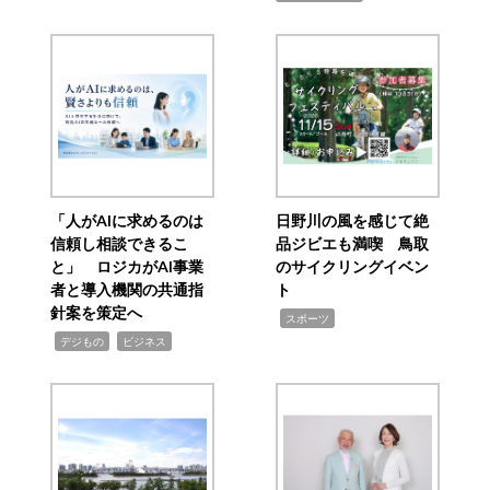
「人がAIに求めるのは
日野川の風を感じて絶
信頼し相談できるこ
品ジビエも満喫 鳥取
と」 ロジカがAI事業
のサイクリングイベン
者と導入機関の共通指
ト
針案を策定へ
,
スポーツ
,
,
デジもの
ビジネス