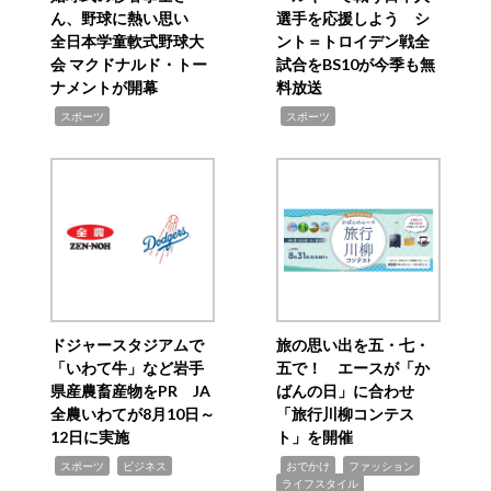
ん、野球に熱い思い
選手を応援しよう シ
全日本学童軟式野球大
ント＝トロイデン戦全
会 マクドナルド・トー
試合をBS10が今季も無
ナメントが開幕
料放送
,
,
スポーツ
スポーツ
ドジャースタジアムで
旅の思い出を五・七・
「いわて牛」など岩手
五で！ エースが「か
県産農畜産物をPR JA
ばんの日」に合わせ
全農いわてが8月10日～
「旅行川柳コンテス
12日に実施
ト」を開催
,
,
,
,
,
スポーツ
ビジネス
おでかけ
ファッション
ライフスタイル