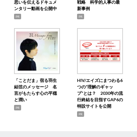
思いを伝えるドキュメ
戦略 科学的人事の最
ンタリー動画を公開中
新事例
PR
PR
「ことだま」宿る羽生
HIV/エイズにまつわる6
結弦のメッセージ 名
つの“理解のギャッ
言がもたらす心の平穏
プ”とは？ 2030年の流
と潤い
行終結を目指すGAP6の
特設サイトを公開
PR
PR