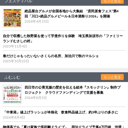
フェスティバル
もっと見る
絶品屋台グルメが全国各地から大集結 “庶民派食フェス”第4
回「川口×絶品グルメビール＆日本酒祭り2026」を開催
2026年4月15日
自分で収穫した秋野菜を使って芋煮作りを体験 埼玉県加須市の「ファミリー
ランドむさしの村」
2025年11月4日
春だけじゃもったいないさくらの名所、加治川で秋のマルシェ
2025年10月23日
ふむふむ
もっと見る
四日市の公害克服の歴史を伝える絵本『スモックリン』制作プ
ロジェクト クラウドファンディングで支援を募集
2026年8月5日
「中東発」値上げラッシュが本格化 飲食料品値上げ、約3年ぶりの多さに
2026年8月4日
物価高でも「夏は家族で長距離ドライブ」 宿泊ドライブ予算4万円超、渋滞・