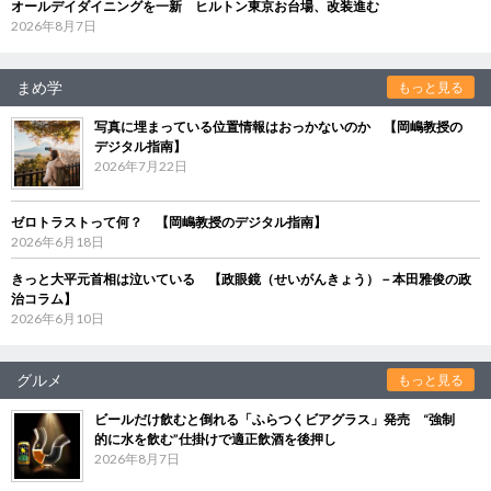
オールデイダイニングを一新 ヒルトン東京お台場、改装進む
2026年8月7日
まめ学
もっと見る
写真に埋まっている位置情報はおっかないのか 【岡嶋教授の
デジタル指南】
2026年7月22日
ゼロトラストって何？ 【岡嶋教授のデジタル指南】
2026年6月18日
きっと大平元首相は泣いている 【政眼鏡（せいがんきょう）－本田雅俊の政
治コラム】
2026年6月10日
グルメ
もっと見る
ビールだけ飲むと倒れる「ふらつくビアグラス」発売 “強制
的に水を飲む”仕掛けで適正飲酒を後押し
2026年8月7日