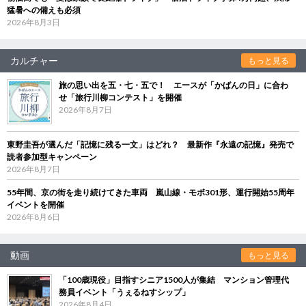
猛暑への備えも必須
2026年8月3日
カルチャー
もっと見る
旅の思い出を五・七・五で！ エースが「かばんの日」に合わ
せ「旅行川柳コンテスト」を開催
2026年8月7日
東野圭吾が選んだ「記憶に残る一文」はどれ？ 最新作『永遠の記憶』発売で
読者参加型キャンペーン
2026年8月7日
55年間、京の街を走り続けてきた車両 嵐山線・モボ301形、運行開始55周年
イベントを開催
2026年8月6日
動画
もっと見る
「100歳現役」目指すシニア1500人が集結 マンション管理代
務員イベント「うぇるねすシップ」
2026年8月4日