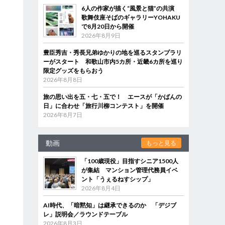
6人の作家が描く“風景と猫”の共演
歌舞伎座そばのギャラリーYOHAKU
で8月20日から開催
2026年8月9日
豊臣秀吉・秀長兄弟ゆかりの地を巡るスタンプラリ
ーがスタート 和歌山市内5カ所・近畿6カ所を巡り
限定グッズをもらおう
2026年8月8日
旅の思い出を五・七・五で！ エースが「かばんの
日」に合わせ「旅行川柳コンテスト」を開催
2026年8月7日
動画
もっと見る
「100歳現役」目指すシニア1500人
が集結 マンション管理代務員イベ
ント「うぇるねすシップ」
2026年8月4日
AI時代、「暗黙知」は継承できるのか 「デジブ
レ」説明会／ラウンドテーブル
2026年8月3日