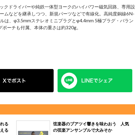
ックドライバーや純鉄一体型ヨークのハイパワー磁気回路、専用設
ームなどを継承しつつ、新規パーツなどで有線化。高純度銅線6N-
は、φ3.5mmステレオミニプラグとφ4.4mm 5極プラグ・バラン
ポーチも付属、本体の重さは約320g。
れる
弦楽器のブアツイ響きを味わおう 人気
える
の弦楽アンサンブルで大みそか