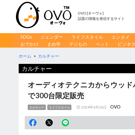
OVO [オーヴォ]
話題の情報を発信するサイト
コンテンツへ移動
検
SDGs
ジェンダー
ライフスタイル
エンタメ
索
おでかけ
まめ学
デジもの
ペット
ビジネ
ホーム
>
カルチャー
カルチャー
オーディオテクニカからウッド
で300台限定販売
OVO
2024年4月26日
カルチャー
ライフスタイル