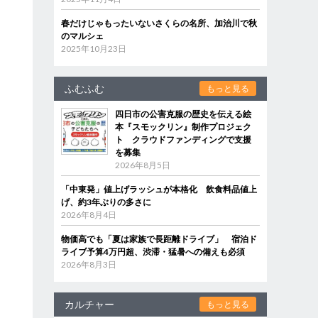
春だけじゃもったいないさくらの名所、加治川で秋
のマルシェ
2025年10月23日
ふむふむ
もっと見る
四日市の公害克服の歴史を伝える絵
本『スモックリン』制作プロジェク
ト クラウドファンディングで支援
を募集
2026年8月5日
「中東発」値上げラッシュが本格化 飲食料品値上
げ、約3年ぶりの多さに
2026年8月4日
物価高でも「夏は家族で長距離ドライブ」 宿泊ド
ライブ予算4万円超、渋滞・猛暑への備えも必須
2026年8月3日
カルチャー
もっと見る