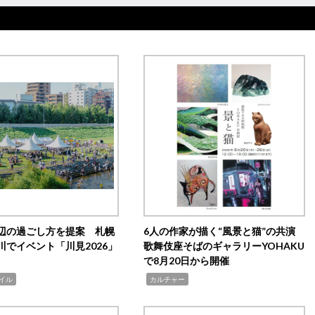
辺の過ごし方を提案 札幌
6人の作家が描く“風景と猫”の共演
川でイベント「川見2026」
歌舞伎座そばのギャラリーYOHAKU
で8月20日から開催
,
イル
カルチャー