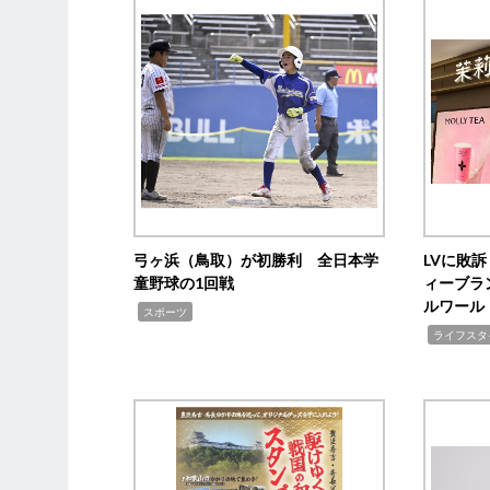
弓ヶ浜（鳥取）が初勝利 全日本学
LVに敗
童野球の1回戦
ィーブラ
ルワール
,
スポーツ
,
ライフスタ