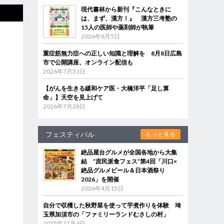
現代書林から新刊『こんなときに
は、まず、漢方！』 漢方三考塾の
15人の医師や薬剤師が執筆
2026年8月5日
重症筋無力症への正しい知識と理解を 8月8日広島
市で公開講座、オンライン配信も
2026年7月31日
【がんを生きる緩和ケア医・大橋洋平「足し算
命」】天空を見上げて
2026年7月28日
フェスティバル
もっと見る
絶品屋台グルメが全国各地から大集
結 “庶民派食フェス”第4回「川口×
絶品グルメビール＆日本酒祭り
2026」を開催
2026年4月15日
自分で収穫した秋野菜を使って芋煮作りを体験 埼
玉県加須市の「ファミリーランドむさしの村」
2025年11月4日