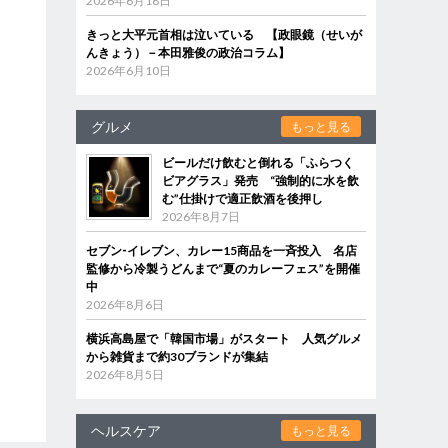
2026年6月18日
きっと大平元首相は泣いている 【政眼鏡（せいが
んきょう）－本田雅俊の政治コラム】
2026年6月10日
グルメ
もっと見る
ビールだけ飲むと倒れる「ふらつく
ビアグラス」発売 “強制的に水を飲
む”仕掛けで適正飲酒を後押し
2026年8月7日
セブン‐イレブン、カレー15商品を一斉投入 名店
監修から冷製うどんまで“夏のカレーフェス”を開催
中
2026年8月6日
横浜高島屋で「韓国市場」がスタート 人気グルメ
から雑貨まで約30ブランドが集結
2026年8月5日
ヘルスケア
もっと見る