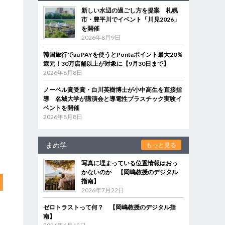
新しい水辺の過ごし方を提案 札幌
市・豊平川でイベント「川見2026」
を開催
2026年8月9日
韓国旅行でau PAYを使うとPontaポイント最大20％
還元！30万店舗以上が対象に【9月30日まで】
2026年8月8日
ノーベル賞受賞・白川英樹博士が小中高生を直接指
導 名城大学が講演会と導電性プラスチック実験イ
ベントを開催
2026年8月8日
まめ学
もっと見る
写真に埋まっている位置情報はおっ
かないのか 【岡嶋教授のデジタル
指南】
2026年7月22日
ゼロトラストって何？ 【岡嶋教授のデジタル指
南】