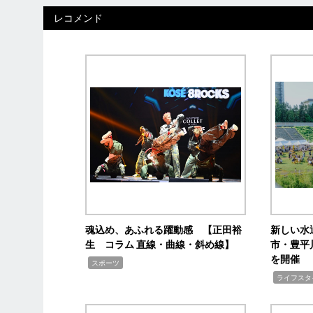
レコメンド
魂込め、あふれる躍動感 【正田裕
新しい水
生 コラム 直線・曲線・斜め線】
市・豊平
を開催
,
スポーツ
,
ライフスタ