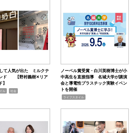
訴して人気が出た ミルクテ
ノーベル賞受賞・白川英樹博士が小
ンド 【野村義樹✕リア
中高生を直接指導 名城大学が講演
ド】
会と導電性プラスチック実験イベン
トを開催
,
イル
社会
,
ライフスタイル