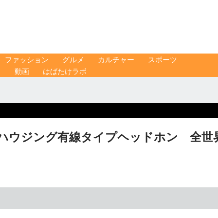
ファッション
グルメ
カルチャー
スポーツ
ス
動画
はばたけラボ
ハウジング有線タイプヘッドホン 全世