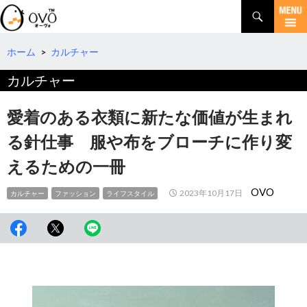
検
索
コ
ン
テ
ホーム
>
カルチャー
ン
カルチャー
ツ
へ
移
愛着のある衣類に新たな価値が生まれ
動
る針仕事 服や布をブローチに作り変
えるための一冊
OVO
2023年10月17日
カルチャー
ファッション
ライフスタイル