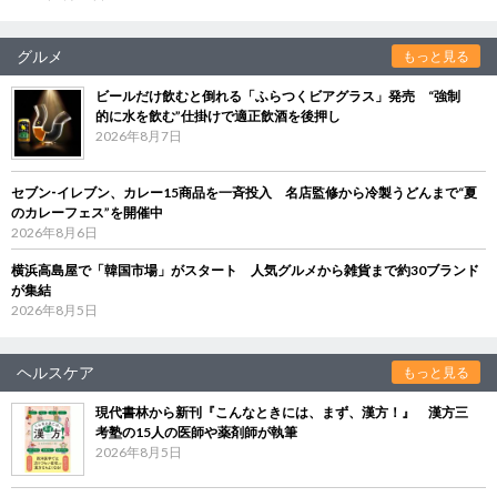
グルメ
もっと見る
ビールだけ飲むと倒れる「ふらつくビアグラス」発売 “強制
的に水を飲む”仕掛けで適正飲酒を後押し
2026年8月7日
セブン‐イレブン、カレー15商品を一斉投入 名店監修から冷製うどんまで“夏
のカレーフェス”を開催中
2026年8月6日
横浜高島屋で「韓国市場」がスタート 人気グルメから雑貨まで約30ブランド
が集結
2026年8月5日
ヘルスケア
もっと見る
現代書林から新刊『こんなときには、まず、漢方！』 漢方三
考塾の15人の医師や薬剤師が執筆
2026年8月5日