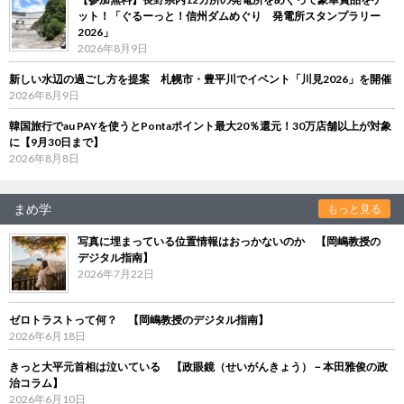
ット！「ぐるーっと！信州ダムめぐり 発電所スタンプラリー
2026」
2026年8月9日
新しい水辺の過ごし方を提案 札幌市・豊平川でイベント「川見2026」を開催
2026年8月9日
韓国旅行でau PAYを使うとPontaポイント最大20％還元！30万店舗以上が対象
に【9月30日まで】
2026年8月8日
まめ学
もっと見る
写真に埋まっている位置情報はおっかないのか 【岡嶋教授の
デジタル指南】
2026年7月22日
ゼロトラストって何？ 【岡嶋教授のデジタル指南】
2026年6月18日
きっと大平元首相は泣いている 【政眼鏡（せいがんきょう）－本田雅俊の政
治コラム】
2026年6月10日