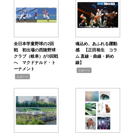
全日本学童野球の2回
魂込め、あふれる躍動
戦 初出場の西陵野球
感 【正田裕生 コラ
クラブ（岐阜）が3回戦
ム 直線・曲線・斜め
へ マクドナルド・ト
線】
ーナメント
,
スポーツ
,
スポーツ