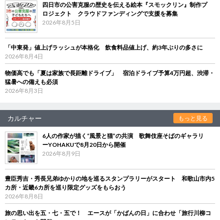
四日市の公害克服の歴史を伝える絵本『スモックリン』制作プ
ロジェクト クラウドファンディングで支援を募集
2026年8月5日
「中東発」値上げラッシュが本格化 飲食料品値上げ、約3年ぶりの多さに
2026年8月4日
物価高でも「夏は家族で長距離ドライブ」 宿泊ドライブ予算4万円超、渋滞・
猛暑への備えも必須
2026年8月3日
カルチャー
もっと見る
6人の作家が描く“風景と猫”の共演 歌舞伎座そばのギャラリ
ーYOHAKUで8月20日から開催
2026年8月9日
豊臣秀吉・秀長兄弟ゆかりの地を巡るスタンプラリーがスタート 和歌山市内5
カ所・近畿6カ所を巡り限定グッズをもらおう
2026年8月8日
旅の思い出を五・七・五で！ エースが「かばんの日」に合わせ「旅行川柳コ