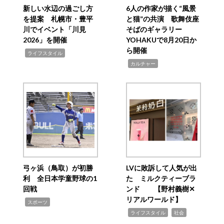
新しい水辺の過ごし方
6人の作家が描く“風景
を提案 札幌市・豊平
と猫”の共演 歌舞伎座
川でイベント「川見
そばのギャラリー
2026」を開催
YOHAKUで8月20日か
ら開催
,
ライフスタイル
,
カルチャー
弓ヶ浜（鳥取）が初勝
LVに敗訴して人気が出
利 全日本学童野球の1
た ミルクティーブラ
回戦
ンド 【野村義樹✕
リアルワールド】
,
スポーツ
,
,
ライフスタイル
社会