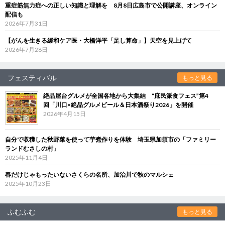
重症筋無力症への正しい知識と理解を 8月8日広島市で公開講座、オンライン
配信も
2026年7月31日
【がんを生きる緩和ケア医・大橋洋平「足し算命」】天空を見上げて
2026年7月28日
フェスティバル
もっと見る
絶品屋台グルメが全国各地から大集結 “庶民派食フェス”第4
回「川口×絶品グルメビール＆日本酒祭り2026」を開催
2026年4月15日
自分で収穫した秋野菜を使って芋煮作りを体験 埼玉県加須市の「ファミリー
ランドむさしの村」
2025年11月4日
春だけじゃもったいないさくらの名所、加治川で秋のマルシェ
2025年10月23日
ふむふむ
もっと見る