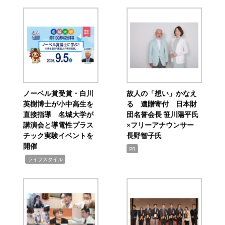
ノーベル賞受賞・白川
故人の「想い」かなえ
英樹博士が小中高生を
る 遺贈寄付 日本財
直接指導 名城大学が
団名誉会長 笹川陽平氏
講演会と導電性プラス
×フリーアナウンサー
チック実験イベントを
長野智子氏
開催
PR
,
ライフスタイル