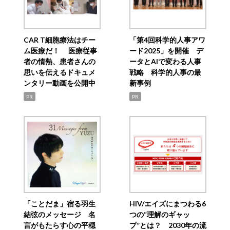
CAR T細胞療法はチー
「第4回科学的人事アワ
ム医療だ！ 医療従事
ード2025」を開催 デ
者の情熱、患者さんの
ータとAIで変わる人事
思いを伝えるドキュメ
戦略 科学的人事の最
ンタリー動画を公開中
新事例
PR
PR
「ことだま」宿る羽生
HIV/エイズにまつわる6
結弦のメッセージ 名
つの“理解のギャッ
言がもたらす心の平穏
プ”とは？ 2030年の流