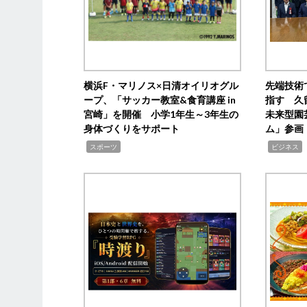
横浜F・マリノス×日清オイリオグル
先端技術
ープ、「サッカー教室&食育講座 in
指す 久
宮崎」を開催 小学1年生～3年生の
未来型園
身体づくりをサポート
ム」参画
,
,
,
スポーツ
ビジネス