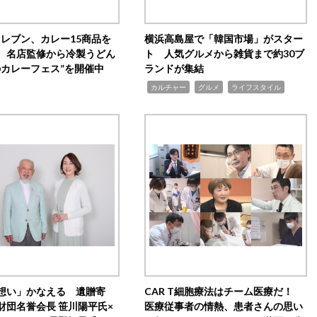
イレブン、カレー15商品を
横浜高島屋で「韓国市場」がスター
 名店監修から冷製うどん
ト 人気グルメから雑貨まで約30ブ
のカレーフェス”を開催中
ランドが集結
,
,
,
カルチャー
グルメ
ライフスタイル
想い」かなえる 遺贈寄
CAR T細胞療法はチーム医療だ！
財団名誉会長 笹川陽平氏×
医療従事者の情熱、患者さんの思い