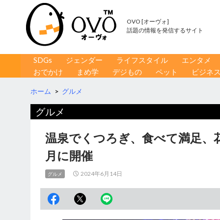
OVO [オーヴォ]
話題の情報を発信するサイト
コンテンツへ移動
検
SDGs
ジェンダー
ライフスタイル
エンタメ
索
おでかけ
まめ学
デジもの
ペット
ビジネ
ホーム
>
グルメ
グルメ
温泉でくつろぎ、食べて満足、花
月に開催
2024年6月14日
グルメ