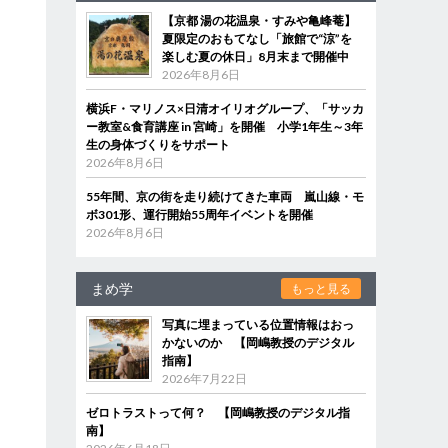
【京都 湯の花温泉・すみや亀峰菴】
夏限定のおもてなし「旅館で“涼”を
楽しむ夏の休日」8月末まで開催中
2026年8月6日
横浜F・マリノス×日清オイリオグループ、「サッカ
ー教室&食育講座 in 宮崎」を開催 小学1年生～3年
生の身体づくりをサポート
2026年8月6日
55年間、京の街を走り続けてきた車両 嵐山線・モ
ボ301形、運行開始55周年イベントを開催
2026年8月6日
まめ学
もっと見る
写真に埋まっている位置情報はおっ
かないのか 【岡嶋教授のデジタル
指南】
2026年7月22日
ゼロトラストって何？ 【岡嶋教授のデジタル指
南】