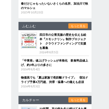
春だけじゃもったいないさくらの名所、加治川で秋
のマルシェ
2025年10月23日
ふむふむ
もっと見る
四日市の公害克服の歴史を伝える絵
本『スモックリン』制作プロジェク
ト クラウドファンディングで支援
を募集
2026年8月5日
「中東発」値上げラッシュが本格化 飲食料品値上
げ、約3年ぶりの多さに
2026年8月4日
物価高でも「夏は家族で長距離ドライブ」 宿泊ド
ライブ予算4万円超、渋滞・猛暑への備えも必須
2026年8月3日
カルチャー
もっと見る
55年間、京の街を走り続けてきた車