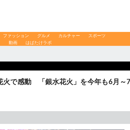
ファッション
グルメ
カルチャー
スポーツ
ス
動画
はばたけラボ
火で感動 「銀水花火」を今年も6月～