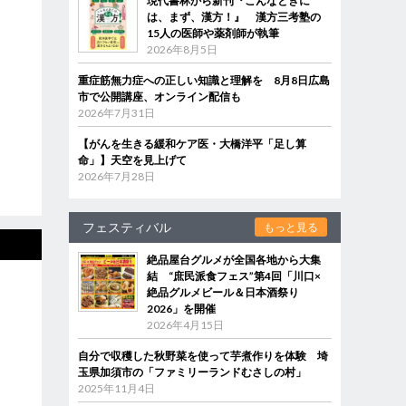
現代書林から新刊『こんなときに
は、まず、漢方！』 漢方三考塾の
15人の医師や薬剤師が執筆
2026年8月5日
重症筋無力症への正しい知識と理解を 8月8日広島
市で公開講座、オンライン配信も
2026年7月31日
【がんを生きる緩和ケア医・大橋洋平「足し算
命」】天空を見上げて
2026年7月28日
フェスティバル
もっと見る
絶品屋台グルメが全国各地から大集
結 “庶民派食フェス”第4回「川口×
絶品グルメビール＆日本酒祭り
2026」を開催
2026年4月15日
自分で収穫した秋野菜を使って芋煮作りを体験 埼
玉県加須市の「ファミリーランドむさしの村」
2025年11月4日