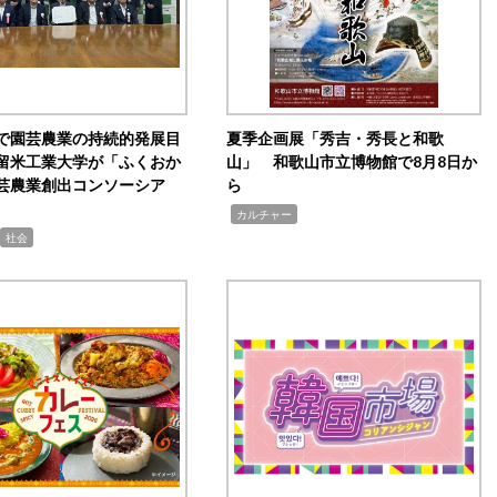
で園芸農業の持続的発展目
夏季企画展「秀吉・秀長と和歌
留米工業大学が「ふくおか
山」 和歌山市立博物館で8月8日か
芸農業創出コンソーシア
ら
,
カルチャー
社会