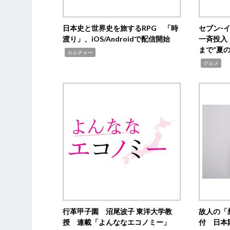
日本史と世界史を旅するRPG 「時
セブン‐
渡り」、iOS/Androidで配信開始
一斉投入
まで“夏
,
カルチャー
,
グルメ
行革甲子園 沼尾波子 東洋大学教
故人の「
授 連載「よんななエコノミー」
付 日本