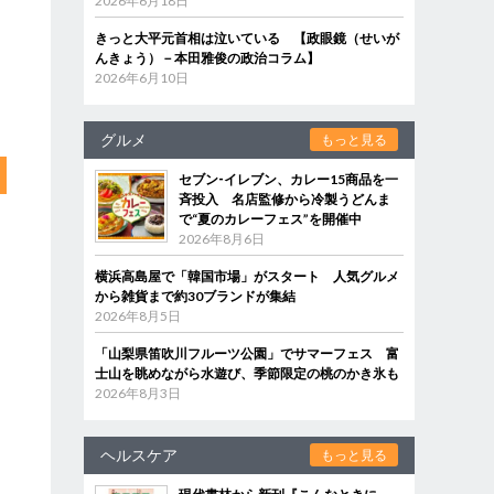
2026年6月18日
きっと大平元首相は泣いている 【政眼鏡（せいが
んきょう）－本田雅俊の政治コラム】
2026年6月10日
グルメ
もっと見る
セブン‐イレブン、カレー15商品を一
斉投入 名店監修から冷製うどんま
で“夏のカレーフェス”を開催中
2026年8月6日
横浜高島屋で「韓国市場」がスタート 人気グルメ
から雑貨まで約30ブランドが集結
2026年8月5日
「山梨県笛吹川フルーツ公園」でサマーフェス 富
士山を眺めながら水遊び、季節限定の桃のかき氷も
2026年8月3日
ヘルスケア
もっと見る