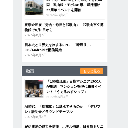
両 嵐山線・モボ301形、運行開始
55周年イベントを開催
2026年8月6日
夏季企画展「秀吉・秀長と和歌山」 和歌山市立博
物館で8月8日から
2026年8月6日
日本史と世界史を旅するRPG 「時渡り」、
iOS/Androidで配信開始
2026年8月6日
動画
もっと見る
「100歳現役」目指すシニア1500人
が集結 マンション管理代務員イベ
ント「うぇるねすシップ」
2026年8月4日
AI時代、「暗黙知」は継承できるのか 「デジブ
レ」説明会／ラウンドテーブル
2026年8月3日
紀伊勝浦の魅力を堪能 ホテル浦島、日昇館をリニ