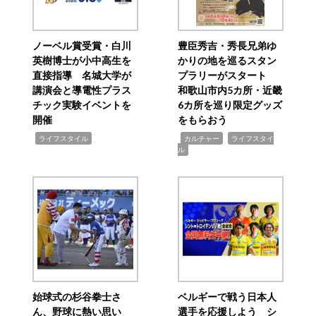
ノーベル賞受賞・白川
豊臣秀吉・秀長兄弟ゆ
英樹博士が小中高生を
かりの地を巡るスタン
直接指導 名城大学が
プラリーがスタート
講演会と導電性プラス
和歌山市内5カ所・近畿
チック実験イベントを
6カ所を巡り限定グッズ
開催
をもらおう
,
,
,
ライフスタイル
カルチャー
ライフスタイ
ル
始球式の杉谷拳士さ
ベルギーで戦う日本人
ん、野球に熱い思い
選手を応援しよう シ