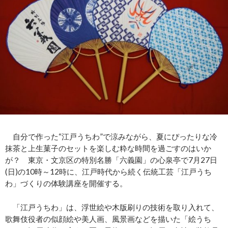
自分で作った“江戸うちわ”で涼みながら、夏にぴったりな冷
抹茶と上生菓子のセットを楽しむ粋な時間を過ごすのはいか
が？ 東京・文京区の特別名勝「六義園」の心泉亭で7月27日
(日)の10時～12時に、江戸時代から続く伝統工芸「江戸うち
わ」づくりの体験講座を開催する。
「江戸うちわ」は、浮世絵や木版刷りの技術を取り入れて、
歌舞伎役者の似顔絵や美人画、風景画などを描いた「絵うち