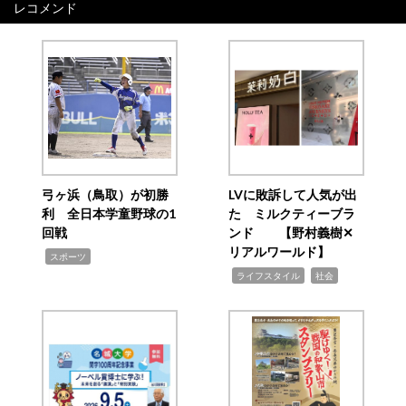
レコメンド
弓ヶ浜（鳥取）が初勝
LVに敗訴して人気が出
利 全日本学童野球の1
た ミルクティーブラ
回戦
ンド 【野村義樹✕
リアルワールド】
,
スポーツ
,
,
ライフスタイル
社会