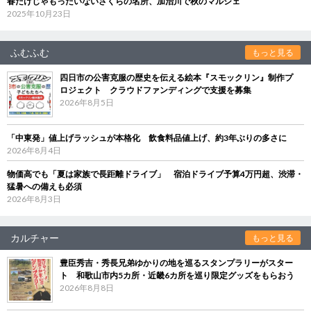
春だけじゃもったいないさくらの名所、加治川で秋のマルシェ
2025年10月23日
ふむふむ
もっと見る
四日市の公害克服の歴史を伝える絵本『スモックリン』制作プ
ロジェクト クラウドファンディングで支援を募集
2026年8月5日
「中東発」値上げラッシュが本格化 飲食料品値上げ、約3年ぶりの多さに
2026年8月4日
物価高でも「夏は家族で長距離ドライブ」 宿泊ドライブ予算4万円超、渋滞・
猛暑への備えも必須
2026年8月3日
カルチャー
もっと見る
豊臣秀吉・秀長兄弟ゆかりの地を巡るスタンプラリーがスター
ト 和歌山市内5カ所・近畿6カ所を巡り限定グッズをもらおう
2026年8月8日