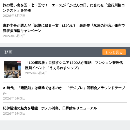
旅の思い出を五・七・五で！ エースが「かばんの日」に合わせ「旅行川柳コ
ンテスト」を開催
2026年8月7日
東野圭吾が選んだ「記憶に残る一文」はどれ？ 最新作『永遠の記憶』発売で
読者参加型キャンペーン
2026年8月7日
動画
もっと見る
「100歳現役」目指すシニア1500人が集結 マンション管理代
務員イベント「うぇるねすシップ」
2026年8月4日
AI時代、「暗黙知」は継承できるのか 「デジブレ」説明会／ラウンドテーブ
ル
2026年8月3日
紀伊勝浦の魅力を堪能 ホテル浦島、日昇館をリニューアル
2026年8月3日