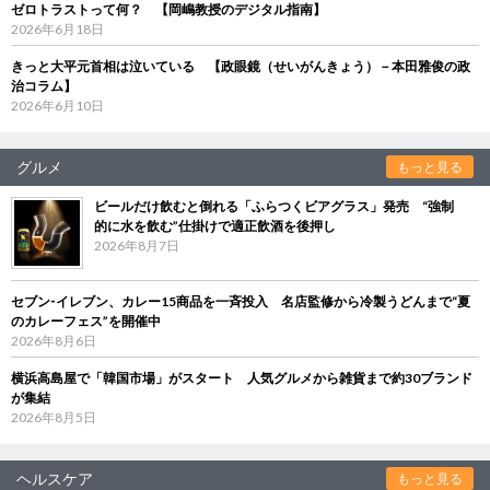
ゼロトラストって何？ 【岡嶋教授のデジタル指南】
2026年6月18日
きっと大平元首相は泣いている 【政眼鏡（せいがんきょう）－本田雅俊の政
治コラム】
2026年6月10日
グルメ
もっと見る
ビールだけ飲むと倒れる「ふらつくビアグラス」発売 “強制
的に水を飲む”仕掛けで適正飲酒を後押し
2026年8月7日
セブン‐イレブン、カレー15商品を一斉投入 名店監修から冷製うどんまで“夏
のカレーフェス”を開催中
2026年8月6日
横浜高島屋で「韓国市場」がスタート 人気グルメから雑貨まで約30ブランド
が集結
2026年8月5日
ヘルスケア
もっと見る