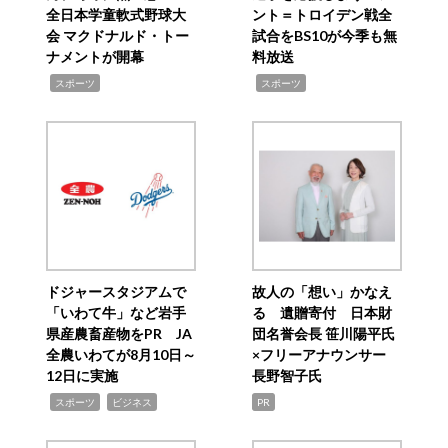
全日本学童軟式野球大
ント＝トロイデン戦全
会 マクドナルド・トー
試合をBS10が今季も無
ナメントが開幕
料放送
,
,
スポーツ
スポーツ
ドジャースタジアムで
故人の「想い」かなえ
「いわて牛」など岩手
る 遺贈寄付 日本財
県産農畜産物をPR JA
団名誉会長 笹川陽平氏
全農いわてが8月10日～
×フリーアナウンサー
12日に実施
長野智子氏
,
,
スポーツ
ビジネス
PR