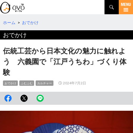
検
索
コ
ン
テ
ホーム
>
おでかけ
ン
おでかけ
ツ
へ
移
伝統工芸から日本文化の魅力に触れよ
動
う 六義園で「江戸うちわ」づくり体
験
2024年7月2日
おでかけ
ふむふむ
カルチャー