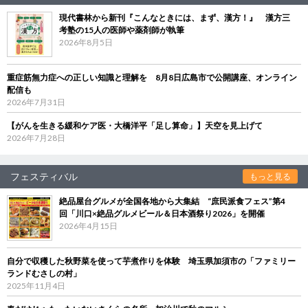
現代書林から新刊『こんなときには、まず、漢方！』 漢方三
考塾の15人の医師や薬剤師が執筆
2026年8月5日
重症筋無力症への正しい知識と理解を 8月8日広島市で公開講座、オンライン
配信も
2026年7月31日
【がんを生きる緩和ケア医・大橋洋平「足し算命」】天空を見上げて
2026年7月28日
フェスティバル
もっと見る
絶品屋台グルメが全国各地から大集結 “庶民派食フェス”第4
回「川口×絶品グルメビール＆日本酒祭り2026」を開催
2026年4月15日
自分で収穫した秋野菜を使って芋煮作りを体験 埼玉県加須市の「ファミリー
ランドむさしの村」
2025年11月4日