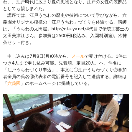
わ」。江戸時代に広まり夏の風物となり、江戸の女性の装飾品
としても親しまれた。
講座では、江戸うちわの歴史や技術について学びながら、六
義園オリジナル模様の「江戸うちわ」づくりを体験する。講師
は、「うちわの太田屋」http://ota-ya.net/4代目で伝統工芸士の
太田美津江さん。参加費は2500円(税込み、入園料別途)。冷抹
茶セット付き。
申し込みは7月8日(月)0時から、
メール
で受け付ける。1件に
つき4人まで申し込み可能。先着順、定員20人。へ。件名に
「江戸うちわづくり申込」、本文に①江戸うちわづくり②参加
者全員の氏名③代表者の電話番号を記入して送信する。詳細は
「
六義園
」のホームページ に掲載している。