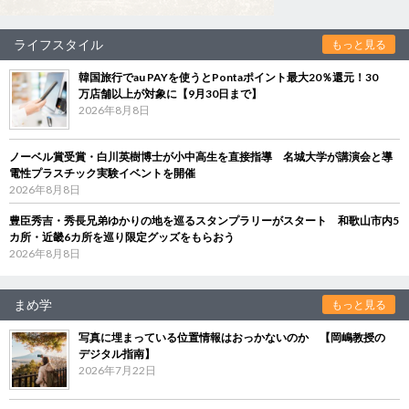
ライフスタイル
もっと見る
韓国旅行でau PAYを使うとPontaポイント最大20％還元！30
万店舗以上が対象に【9月30日まで】
2026年8月8日
ノーベル賞受賞・白川英樹博士が小中高生を直接指導 名城大学が講演会と導
電性プラスチック実験イベントを開催
2026年8月8日
豊臣秀吉・秀長兄弟ゆかりの地を巡るスタンプラリーがスタート 和歌山市内5
カ所・近畿6カ所を巡り限定グッズをもらおう
2026年8月8日
まめ学
もっと見る
写真に埋まっている位置情報はおっかないのか 【岡嶋教授の
デジタル指南】
2026年7月22日