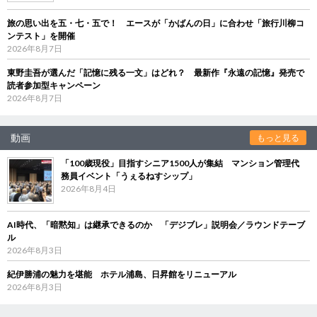
旅の思い出を五・七・五で！ エースが「かばんの日」に合わせ「旅行川柳コ
ンテスト」を開催
2026年8月7日
東野圭吾が選んだ「記憶に残る一文」はどれ？ 最新作『永遠の記憶』発売で
読者参加型キャンペーン
2026年8月7日
動画
もっと見る
「100歳現役」目指すシニア1500人が集結 マンション管理代
務員イベント「うぇるねすシップ」
2026年8月4日
AI時代、「暗黙知」は継承できるのか 「デジブレ」説明会／ラウンドテーブ
ル
2026年8月3日
紀伊勝浦の魅力を堪能 ホテル浦島、日昇館をリニューアル
2026年8月3日