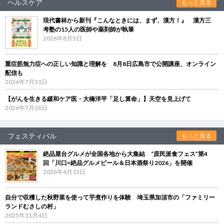
ヘルスケア
もっと見る
現代書林から新刊『こんなときには、まず、漢方！』 漢方三
考塾の15人の医師や薬剤師が執筆
2026年8月5日
重症筋無力症への正しい知識と理解を 8月8日広島市で公開講座、オンライン
配信も
2026年7月31日
【がんを生きる緩和ケア医・大橋洋平「足し算命」】天空を見上げて
2026年7月28日
フェスティバル
もっと見る
絶品屋台グルメが全国各地から大集結 “庶民派食フェス”第4
回「川口×絶品グルメビール＆日本酒祭り2026」を開催
2026年4月15日
自分で収穫した秋野菜を使って芋煮作りを体験 埼玉県加須市の「ファミリー
ランドむさしの村」
2025年11月4日