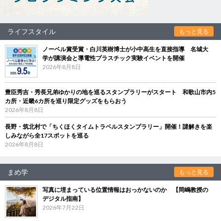
ライフスタイル
もっと見る
ノーベル賞受賞・白川英樹博士が小中高生を直接指導 名城大
学が講演会と導電性プラスチック実験イベントを開催
2026年8月8日
豊臣秀吉・秀長兄弟ゆかりの地を巡るスタンプラリーがスタート 和歌山市内5
カ所・近畿6カ所を巡り限定グッズをもらおう
2026年8月8日
長野・筑北村で「ちくほくタイムトラベルスタンプラリー」開催！謎解きを楽
しみながら全17スポットを巡る
2026年8月8日
まめ学
もっと見る
写真に埋まっている位置情報はおっかないのか 【岡嶋教授の
デジタル指南】
2026年7月22日