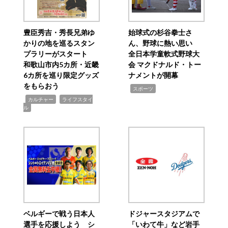
豊臣秀吉・秀長兄弟ゆ
始球式の杉谷拳士さ
かりの地を巡るスタン
ん、野球に熱い思い
プラリーがスタート
全日本学童軟式野球大
和歌山市内5カ所・近畿
会 マクドナルド・トー
6カ所を巡り限定グッズ
ナメントが開幕
をもらおう
,
スポーツ
,
,
カルチャー
ライフスタイ
ル
ベルギーで戦う日本人
ドジャースタジアムで
選手を応援しよう シ
「いわて牛」など岩手