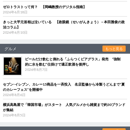
ゼロトラストって何？ 【岡嶋教授のデジタル指南】
2026年6月18日
きっと大平元首相は泣いている 【政眼鏡（せいがんきょう）－本田雅俊の政
治コラム】
2026年6月10日
グルメ
もっと見る
ビールだけ飲むと倒れる「ふらつくビアグラス」発売 “強制
的に水を飲む”仕掛けで適正飲酒を後押し
2026年8月7日
セブン‐イレブン、カレー15商品を一斉投入 名店監修から冷製うどんまで“夏
のカレーフェス”を開催中
2026年8月6日
横浜高島屋で「韓国市場」がスタート 人気グルメから雑貨まで約30ブランド
が集結
2026年8月5日