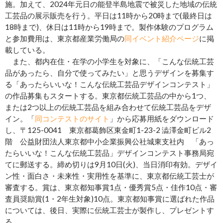
施。加えて、2024年元日の能登半島地震で被災した地域の伝統
工芸品の展示販売を行う。平日は11時から20時まで(最終日は
18時まで)、休日は11時から19時まで。製作体験のプログラム
と参加費用は、東京都産業労働局の
同イベント紹介ページ
に掲
載している。
また、都内在住・在学の小学生を対象に、「こんな伝統工芸
品があったら、自分で使ってみたい」と思うデザインを募集す
る「あったらいいな！こんな伝統工芸品デザインコンテスト」
の作品募集もスタートする。東京都伝統工芸品の中から1つ、
または2つ以上の伝統工芸品を組み合わせて伝統工芸品をデザ
イン。「
同コンテストのサイト
」から応募用紙をダウンロード
し、〒125-0041 東京都葛飾区東金町1-23-2 澁澤金町ビル2
階 公益財団法人東京都中小企業振興公社城東支社内 「あっ
たらいいな！こんな伝統工芸品」デザインコンテスト事務局宛
てに郵送する。締め切りは9月10日(火)、当日消印有効。デザイ
ン性・面白さ・未来性・実用性を基準に、東京都伝統工芸士が
審査する。賞は、東京都知事賞1点・優秀賞5点・佳作10点・審
査員奨励賞(1・2年生対象)10点。東京都知事賞に選ばれた作品
については、後日、実際に伝統工芸士が製作し、プレゼントす
る。