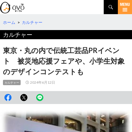
検
索
コ
ン
テ
ホーム
>
カルチャー
ン
カルチャー
ツ
へ
移
東京・丸の内で伝統工芸品PRイベン
動
ト 被災地応援フェアや、小学生対象
のデザインコンテストも
2024年6月12日
カルチャー