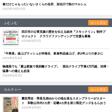
春だけじゃもったいないさくらの名所、加治川で秋のマルシェ
2025年10月23日
ふむふむ
もっと見る
四日市の公害克服の歴史を伝える絵本『スモックリン』制作プ
ロジェクト クラウドファンディングで支援を募集
2026年8月5日
「中東発」値上げラッシュが本格化 飲食料品値上げ、約3年ぶりの多さに
2026年8月4日
物価高でも「夏は家族で長距離ドライブ」 宿泊ドライブ予算4万円超、渋滞・
猛暑への備えも必須
2026年8月3日
カルチャー
もっと見る
豊臣秀吉・秀長兄弟ゆかりの地を巡るスタンプラリーがスター
ト 和歌山市内5カ所・近畿6カ所を巡り限定グッズをもらおう
2026年8月8日