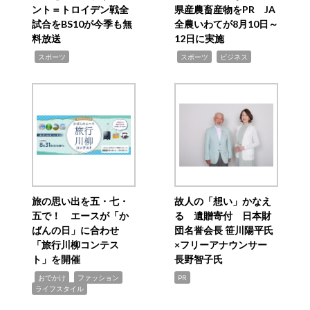
ント＝トロイデン戦全
県産農畜産物をPR JA
試合をBS10が今季も無
全農いわてが8月10日～
料放送
12日に実施
,
,
,
スポーツ
スポーツ
ビジネス
旅の思い出を五・七・
故人の「想い」かなえ
五で！ エースが「か
る 遺贈寄付 日本財
ばんの日」に合わせ
団名誉会長 笹川陽平氏
「旅行川柳コンテス
×フリーアナウンサー
ト」を開催
長野智子氏
,
,
,
おでかけ
ファッション
PR
ライフスタイル