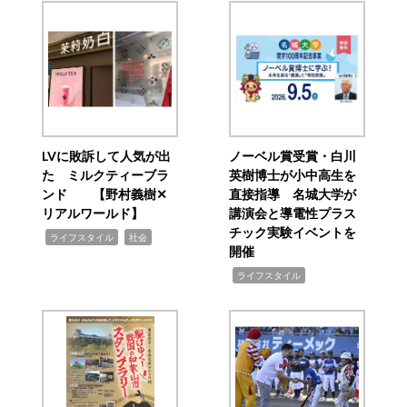
LVに敗訴して人気が出
ノーベル賞受賞・白川
た ミルクティーブラ
英樹博士が小中高生を
ンド 【野村義樹✕
直接指導 名城大学が
リアルワールド】
講演会と導電性プラス
チック実験イベントを
,
,
ライフスタイル
社会
開催
,
ライフスタイル