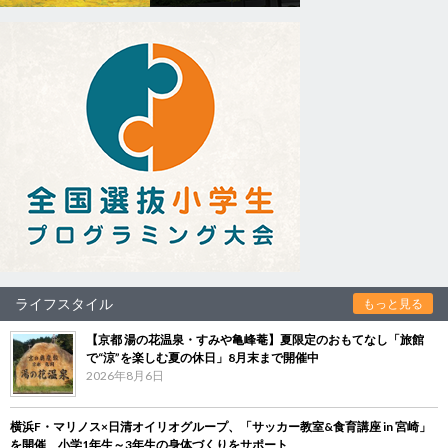
ライフスタイル
もっと見る
【京都 湯の花温泉・すみや亀峰菴】夏限定のおもてなし「旅館
で“涼”を楽しむ夏の休日」8月末まで開催中
2026年8月6日
横浜F・マリノス×日清オイリオグループ、「サッカー教室&食育講座 in 宮崎」
を開催 小学1年生～3年生の身体づくりをサポート