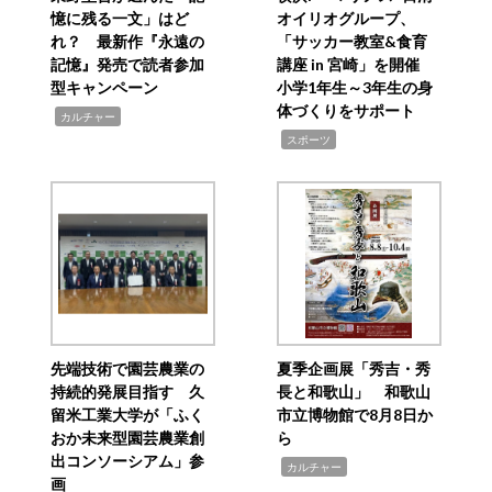
憶に残る一文」はど
オイリオグループ、
れ？ 最新作『永遠の
「サッカー教室&食育
記憶』発売で読者参加
講座 in 宮崎」を開催
型キャンペーン
小学1年生～3年生の身
体づくりをサポート
,
カルチャー
,
スポーツ
先端技術で園芸農業の
夏季企画展「秀吉・秀
持続的発展目指す 久
長と和歌山」 和歌山
留米工業大学が「ふく
市立博物館で8月8日か
おか未来型園芸農業創
ら
出コンソーシアム」参
,
カルチャー
画