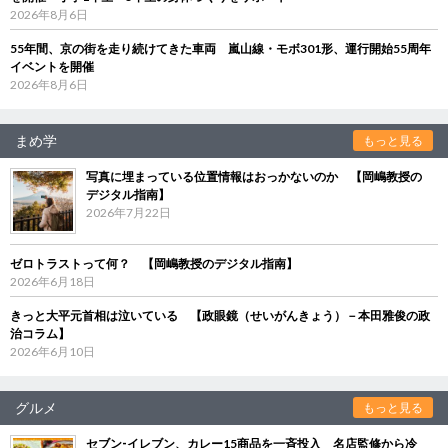
2026年8月6日
55年間、京の街を走り続けてきた車両 嵐山線・モボ301形、運行開始55周年
イベントを開催
2026年8月6日
まめ学
もっと見る
写真に埋まっている位置情報はおっかないのか 【岡嶋教授の
デジタル指南】
2026年7月22日
ゼロトラストって何？ 【岡嶋教授のデジタル指南】
2026年6月18日
きっと大平元首相は泣いている 【政眼鏡（せいがんきょう）－本田雅俊の政
治コラム】
2026年6月10日
グルメ
もっと見る
セブン‐イレブン、カレー15商品を一斉投入 名店監修から冷