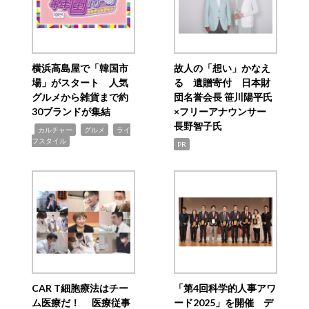
横浜高島屋で「韓国市
故人の「想い」かなえ
場」がスタート 人気
る 遺贈寄付 日本財
グルメから雑貨まで約
団名誉会長 笹川陽平氏
30ブランドが集結
×フリーアナウンサー
長野智子氏
,
,
,
カルチャー
グルメ
ライ
フスタイル
PR
CAR T細胞療法はチー
「第4回科学的人事アワ
ム医療だ！ 医療従事
ード2025」を開催 デ