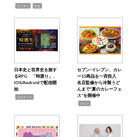
,
,
ビジネス
社会
日本史と世界史を旅す
セブン‐イレブン、カレ
るRPG 「時渡り」、
ー15商品を一斉投入
iOS/Androidで配信開
名店監修から冷製うど
始
んまで“夏のカレーフェ
ス”を開催中
,
カルチャー
,
グルメ