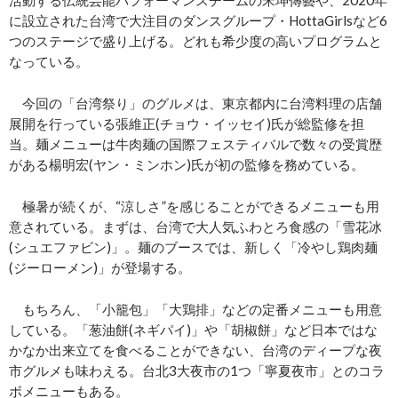
活動する伝統芸能パフォーマンスチームの宋坤傳藝や、2020年
に設立された台湾で大注目のダンスグループ・HottaGirlsなど6
つのステージで盛り上げる。どれも希少度の高いプログラムと
なっている。
今回の「台湾祭り」のグルメは、東京都内に台湾料理の店舗
展開を行っている張維正(チョウ・イッセイ)氏が総監修を担
当。麺メニューは牛肉麺の国際フェスティバルで数々の受賞歴
がある楊明宏(ヤン・ミンホン)氏が初の監修を務めている。
極暑が続くが、“涼しさ”を感じることができるメニューも用
意されている。まずは、台湾で大人気ふわとろ食感の「雪花冰
(シュエファビン)」。麺のブースでは、新しく「冷やし鶏肉麺
(ジーローメン)」が登場する。
もちろん、「小籠包」「大鶏排」などの定番メニューも用意
している。「葱油餅(ネギパイ)」や「胡椒餅」など日本ではな
かなか出来立てを食べることができない、台湾のディープな夜
市グルメも味わえる。台北3大夜市の1つ「寧夏夜市」とのコラ
ボメニューもある。