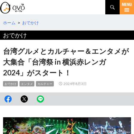
検
索
コ
ン
テ
ホーム
>
おでかけ
ン
おでかけ
ツ
へ
移
台湾グルメとカルチャー＆エンタメが
動
大集合「台湾祭 in 横浜赤レンガ
2024」がスタート！
2024年8月3日
おでかけ
エンタメ
カルチャー