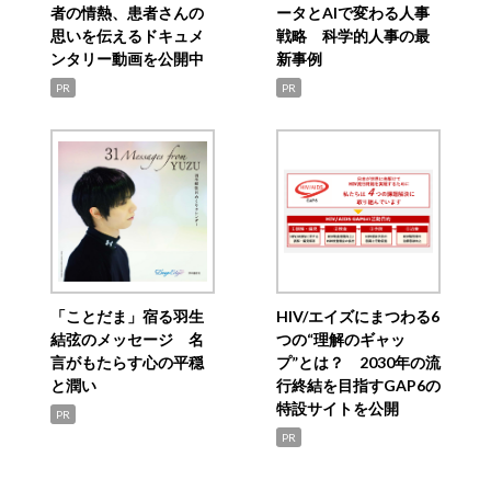
者の情熱、患者さんの
ータとAIで変わる人事
思いを伝えるドキュメ
戦略 科学的人事の最
ンタリー動画を公開中
新事例
PR
PR
「ことだま」宿る羽生
HIV/エイズにまつわる6
結弦のメッセージ 名
つの“理解のギャッ
言がもたらす心の平穏
プ”とは？ 2030年の流
と潤い
行終結を目指すGAP6の
特設サイトを公開
PR
PR