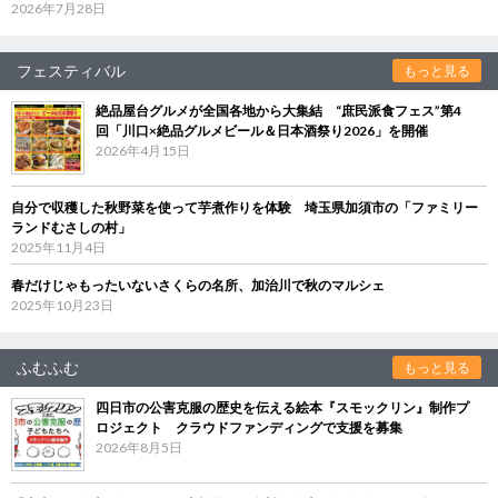
2026年7月28日
フェスティバル
もっと見る
絶品屋台グルメが全国各地から大集結 “庶民派食フェス”第4
回「川口×絶品グルメビール＆日本酒祭り2026」を開催
2026年4月15日
自分で収穫した秋野菜を使って芋煮作りを体験 埼玉県加須市の「ファミリー
ランドむさしの村」
2025年11月4日
春だけじゃもったいないさくらの名所、加治川で秋のマルシェ
2025年10月23日
ふむふむ
もっと見る
四日市の公害克服の歴史を伝える絵本『スモックリン』制作プ
ロジェクト クラウドファンディングで支援を募集
2026年8月5日