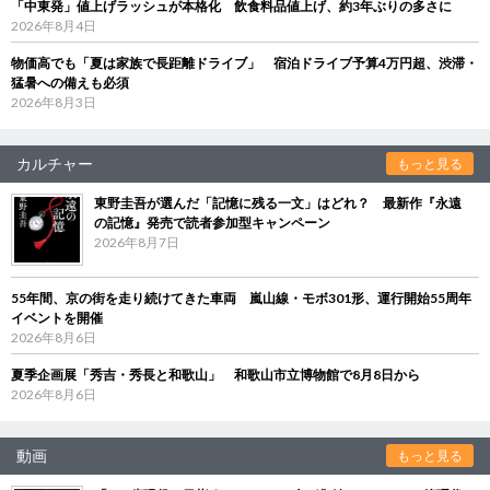
「中東発」値上げラッシュが本格化 飲食料品値上げ、約3年ぶりの多さに
2026年8月4日
物価高でも「夏は家族で長距離ドライブ」 宿泊ドライブ予算4万円超、渋滞・
猛暑への備えも必須
2026年8月3日
カルチャー
もっと見る
東野圭吾が選んだ「記憶に残る一文」はどれ？ 最新作『永遠
の記憶』発売で読者参加型キャンペーン
2026年8月7日
55年間、京の街を走り続けてきた車両 嵐山線・モボ301形、運行開始55周年
イベントを開催
2026年8月6日
夏季企画展「秀吉・秀長と和歌山」 和歌山市立博物館で8月8日から
2026年8月6日
動画
もっと見る