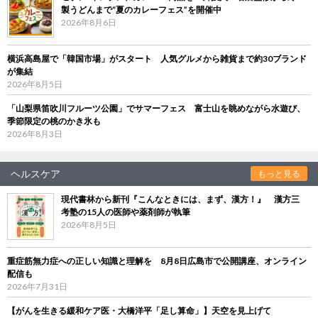
製うどんまで“夏のカレーフェス”を開催中
2026年8月6日
横浜高島屋で「韓国市場」がスタート 人気グルメから雑貨まで約30ブランド
が集結
2026年8月5日
「山梨県笛吹川フルーツ公園」でサマーフェス 富士山を眺めながら水遊び、
季節限定の桃のかき氷も
2026年8月3日
ヘルスケア
もっと見る
現代書林から新刊『こんなときには、まず、漢方！』 漢方三
考塾の15人の医師や薬剤師が執筆
2026年8月5日
重症筋無力症への正しい知識と理解を 8月8日広島市で公開講座、オンライン
配信も
2026年7月31日
【がんを生きる緩和ケア医・大橋洋平「足し算命」】天空を見上げて