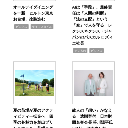
オールデイダイニング
AIは「手段」、最終責
を一新 ヒルトン東京
任は「人間の判断」
お台場、改装進む
「法の支配」という
「傘」で人を守る レ
,
,
ビジネス
ライフスタイル
クシスネクシス・ジャ
パンのパスカル ロズィ
エ社長
,
,
デジもの
ビジネス
夏の苗場が夏のアクテ
故人の「想い」かなえ
ィビティー拡充へ 四
る 遺贈寄付 日本財
季の各魅力を創出プリ
団名誉会長 笹川陽平氏