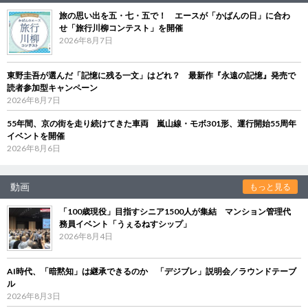
旅の思い出を五・七・五で！ エースが「かばんの日」に合わ
せ「旅行川柳コンテスト」を開催
2026年8月7日
東野圭吾が選んだ「記憶に残る一文」はどれ？ 最新作『永遠の記憶』発売で
読者参加型キャンペーン
2026年8月7日
55年間、京の街を走り続けてきた車両 嵐山線・モボ301形、運行開始55周年
イベントを開催
2026年8月6日
動画
もっと見る
「100歳現役」目指すシニア1500人が集結 マンション管理代
務員イベント「うぇるねすシップ」
2026年8月4日
AI時代、「暗黙知」は継承できるのか 「デジブレ」説明会／ラウンドテーブ
ル
2026年8月3日