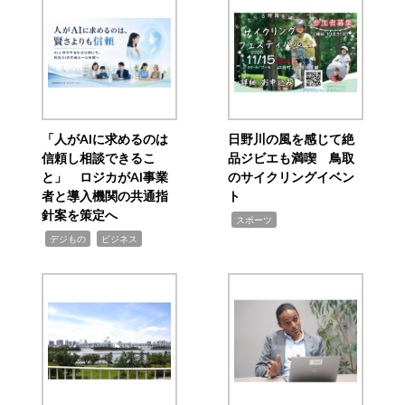
「人がAIに求めるのは
日野川の風を感じて絶
信頼し相談できるこ
品ジビエも満喫 鳥取
と」 ロジカがAI事業
のサイクリングイベン
者と導入機関の共通指
ト
針案を策定へ
,
スポーツ
,
,
デジもの
ビジネス