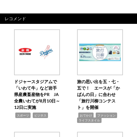
レコメンド
ドジャースタジアムで
旅の思い出を五・七・
「いわて牛」など岩手
五で！ エースが「か
県産農畜産物をPR JA
ばんの日」に合わせ
全農いわてが8月10日～
「旅行川柳コンテス
12日に実施
ト」を開催
,
,
,
,
,
スポーツ
ビジネス
おでかけ
ファッション
ライフスタイル