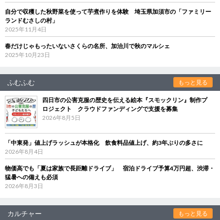
自分で収穫した秋野菜を使って芋煮作りを体験 埼玉県加須市の「ファミリー
ランドむさしの村」
2025年11月4日
春だけじゃもったいないさくらの名所、加治川で秋のマルシェ
2025年10月23日
ふむふむ
もっと見る
四日市の公害克服の歴史を伝える絵本『スモックリン』制作プ
ロジェクト クラウドファンディングで支援を募集
2026年8月5日
「中東発」値上げラッシュが本格化 飲食料品値上げ、約3年ぶりの多さに
2026年8月4日
物価高でも「夏は家族で長距離ドライブ」 宿泊ドライブ予算4万円超、渋滞・
猛暑への備えも必須
2026年8月3日
カルチャー
もっと見る