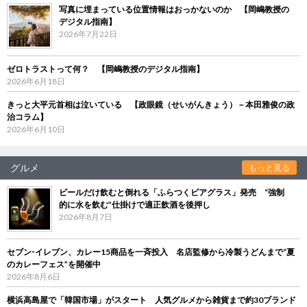
写真に埋まっている位置情報はおっかないのか 【岡嶋教授の
デジタル指南】
2026年7月22日
ゼロトラストって何？ 【岡嶋教授のデジタル指南】
2026年6月18日
きっと大平元首相は泣いている 【政眼鏡（せいがんきょう）－本田雅俊の政
治コラム】
2026年6月10日
グルメ
もっと見る
ビールだけ飲むと倒れる「ふらつくビアグラス」発売 “強制
的に水を飲む”仕掛けで適正飲酒を後押し
2026年8月7日
セブン‐イレブン、カレー15商品を一斉投入 名店監修から冷製うどんまで“夏
のカレーフェス”を開催中
2026年8月6日
横浜高島屋で「韓国市場」がスタート 人気グルメから雑貨まで約30ブランド