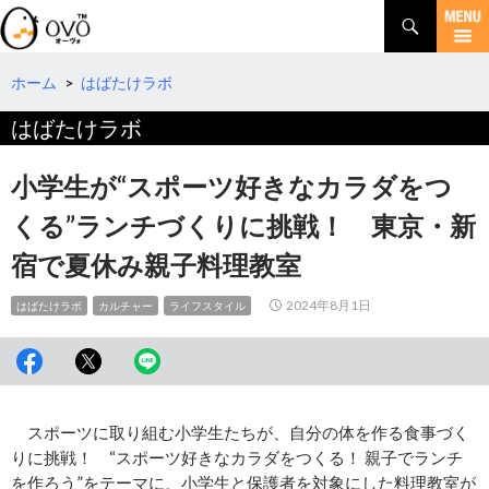
検
索
コ
ン
テ
ホーム
>
はばたけラボ
ン
はばたけラボ
ツ
へ
移
小学生が“スポーツ好きなカラダをつ
動
くる”ランチづくりに挑戦！ 東京・新
宿で夏休み親子料理教室
2024年8月1日
はばたけラボ
カルチャー
ライフスタイル
スポーツに取り組む小学生たちが、自分の体を作る食事づく
りに挑戦！ “スポーツ好きなカラダをつくる！ 親子でランチ
を作ろう”をテーマに、小学生と保護者を対象にした料理教室が