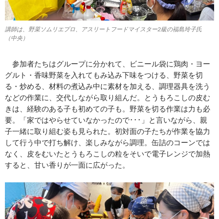
講師は、野菜ソムリエプロ、アスリートフードマイスター2級の福島玲子氏
（中央）
参加者たちはグループに分かれて、ビニール袋に鶏肉・ヨー
グルト・香味野菜を入れてもみ込み下味をつける、野菜を切
る・炒める、材料の煮込み中に素材を加える、調理器具を洗う
などの作業に、交代しながら取り組んだ。とうもろこしの皮む
きは、経験のある子も初めての子も。野菜を切る作業は力も必
要。「家ではやらせていなかったので･･･」と言いながら、親
子一緒に取り組む姿も見られた。初対面の子たちが作業を協力
して行う中で打ち解け、楽しみながら調理。缶詰のコーンでは
なく、皮をむいたとうもろこしの粒をそいで電子レンジで加熱
すると、甘い香りが一面に広がった。