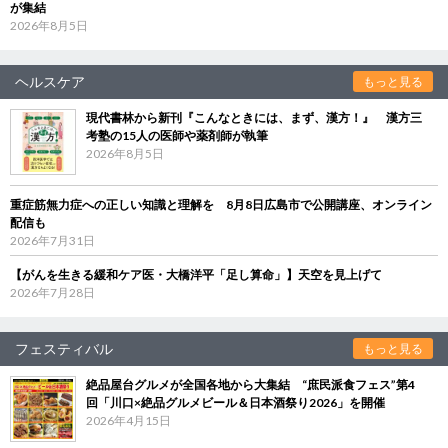
が集結
2026年8月5日
ヘルスケア
もっと見る
現代書林から新刊『こんなときには、まず、漢方！』 漢方三
考塾の15人の医師や薬剤師が執筆
2026年8月5日
重症筋無力症への正しい知識と理解を 8月8日広島市で公開講座、オンライン
配信も
2026年7月31日
【がんを生きる緩和ケア医・大橋洋平「足し算命」】天空を見上げて
2026年7月28日
フェスティバル
もっと見る
絶品屋台グルメが全国各地から大集結 “庶民派食フェス”第4
回「川口×絶品グルメビール＆日本酒祭り2026」を開催
2026年4月15日