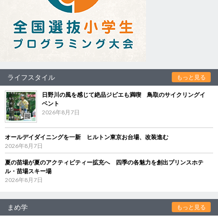
ライフスタイル
もっと見る
日野川の風を感じて絶品ジビエも満喫 鳥取のサイクリングイ
ベント
2026年8月7日
オールデイダイニングを一新 ヒルトン東京お台場、改装進む
2026年8月7日
夏の苗場が夏のアクティビティー拡充へ 四季の各魅力を創出プリンスホテ
ル・苗場スキー場
2026年8月7日
まめ学
もっと見る