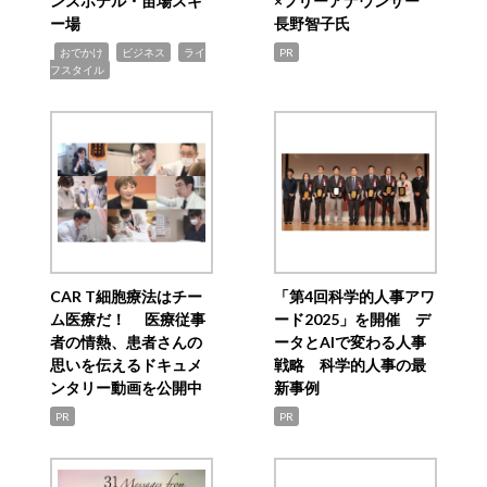
ンスホテル・苗場スキ
×フリーアナウンサー
ー場
長野智子氏
,
,
,
おでかけ
ビジネス
ライ
PR
フスタイル
CAR T細胞療法はチー
「第4回科学的人事アワ
ム医療だ！ 医療従事
ード2025」を開催 デ
者の情熱、患者さんの
ータとAIで変わる人事
思いを伝えるドキュメ
戦略 科学的人事の最
ンタリー動画を公開中
新事例
PR
PR