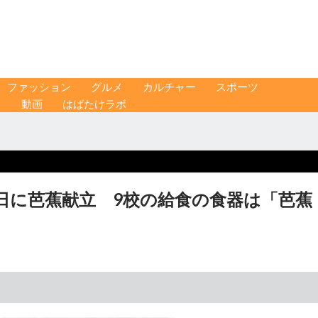
ファッション
グルメ
カルチャー
スポーツ
ス
動画
はばたけラボ
2日に芭蕉献立 9校の給食の食器は「芭蕉