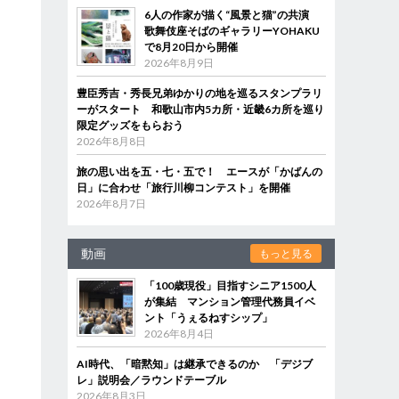
6人の作家が描く“風景と猫”の共演
歌舞伎座そばのギャラリーYOHAKU
で8月20日から開催
2026年8月9日
豊臣秀吉・秀長兄弟ゆかりの地を巡るスタンプラリ
ーがスタート 和歌山市内5カ所・近畿6カ所を巡り
限定グッズをもらおう
2026年8月8日
旅の思い出を五・七・五で！ エースが「かばんの
日」に合わせ「旅行川柳コンテスト」を開催
2026年8月7日
動画
もっと見る
「100歳現役」目指すシニア1500人
が集結 マンション管理代務員イベ
ント「うぇるねすシップ」
2026年8月4日
AI時代、「暗黙知」は継承できるのか 「デジブ
レ」説明会／ラウンドテーブル
2026年8月3日