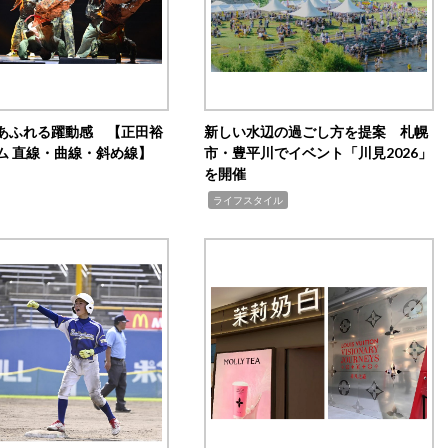
あふれる躍動感 【正田裕
新しい水辺の過ごし方を提案 札幌
ム 直線・曲線・斜め線】
市・豊平川でイベント「川見2026」
を開催
,
ライフスタイル