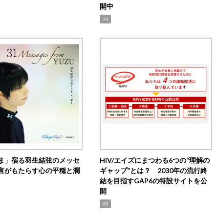
開中
PR
ま」宿る羽生結弦のメッセ
HIV/エイズにまつわる6つの“理解の
言がもたらす心の平穏と潤
ギャップ”とは？ 2030年の流行終
結を目指すGAP6の特設サイトを公
開
PR