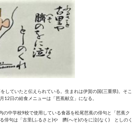
をしていたと伝えられている。生まれは伊賀の国(三重県)。そこ
1月12日の給食メニューは「芭蕉献立」になる。
内の中学校9校で使用している食器を松尾芭蕉の俳句と「芭蕉ク
俳句は「古里(ふるさと)や 臍(へそ)のをに泣(なく) としのく