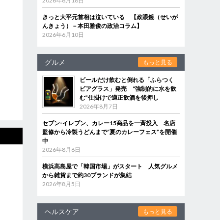
2026年6月18日
きっと大平元首相は泣いている 【政眼鏡（せいが
んきょう）－本田雅俊の政治コラム】
2026年6月10日
グルメ
もっと見る
ビールだけ飲むと倒れる「ふらつく
ビアグラス」発売 “強制的に水を飲
む”仕掛けで適正飲酒を後押し
2026年8月7日
セブン‐イレブン、カレー15商品を一斉投入 名店
監修から冷製うどんまで“夏のカレーフェス”を開催
中
2026年8月6日
横浜高島屋で「韓国市場」がスタート 人気グルメ
から雑貨まで約30ブランドが集結
2026年8月5日
ヘルスケア
もっと見る