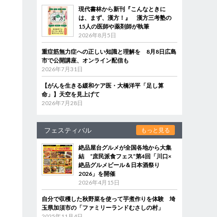
現代書林から新刊『こんなときに
は、まず、漢方！』 漢方三考塾の
15人の医師や薬剤師が執筆
2026年8月5日
重症筋無力症への正しい知識と理解を 8月8日広島
市で公開講座、オンライン配信も
2026年7月31日
【がんを生きる緩和ケア医・大橋洋平「足し算
命」】天空を見上げて
2026年7月28日
フェスティバル
もっと見る
絶品屋台グルメが全国各地から大集
結 “庶民派食フェス”第4回「川口×
絶品グルメビール＆日本酒祭り
2026」を開催
2026年4月15日
自分で収穫した秋野菜を使って芋煮作りを体験 埼
玉県加須市の「ファミリーランドむさしの村」
2025年11月4日