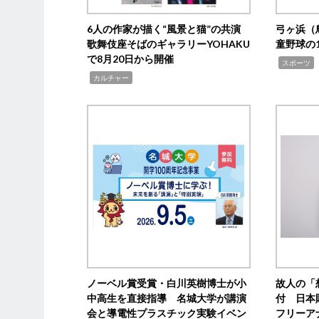
6人の作家が描く“風景と猫”の共演
弓ヶ浜（
歌舞伎座そばのギャラリーYOHAKU
童野球の
で8月20日から開催
,
スポーツ
,
カルチャー
ノーベル賞受賞・白川英樹博士が小
故人の「
中高生を直接指導 名城大学が講演
付 日本
会と導電性プラスチック実験イベン
フリーア