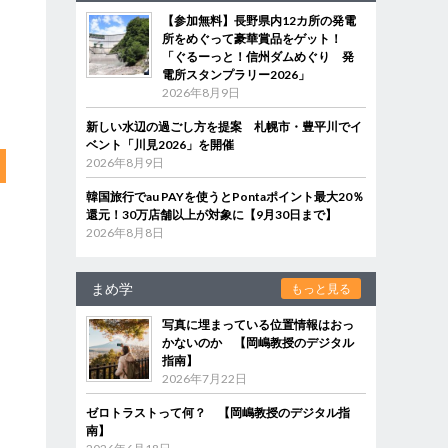
【参加無料】長野県内12カ所の発電
所をめぐって豪華賞品をゲット！
「ぐるーっと！信州ダムめぐり 発
電所スタンプラリー2026」
2026年8月9日
新しい水辺の過ごし方を提案 札幌市・豊平川でイ
ベント「川見2026」を開催
2026年8月9日
韓国旅行でau PAYを使うとPontaポイント最大20％
還元！30万店舗以上が対象に【9月30日まで】
2026年8月8日
まめ学
もっと見る
写真に埋まっている位置情報はおっ
かないのか 【岡嶋教授のデジタル
指南】
2026年7月22日
ゼロトラストって何？ 【岡嶋教授のデジタル指
南】