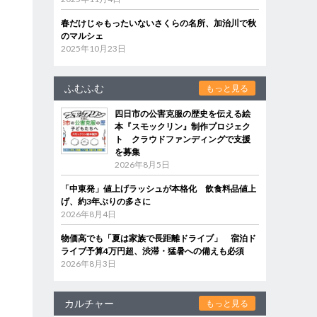
春だけじゃもったいないさくらの名所、加治川で秋
のマルシェ
2025年10月23日
ふむふむ
もっと見る
四日市の公害克服の歴史を伝える絵
本『スモックリン』制作プロジェク
ト クラウドファンディングで支援
を募集
2026年8月5日
「中東発」値上げラッシュが本格化 飲食料品値上
げ、約3年ぶりの多さに
2026年8月4日
物価高でも「夏は家族で長距離ドライブ」 宿泊ド
ライブ予算4万円超、渋滞・猛暑への備えも必須
2026年8月3日
カルチャー
もっと見る