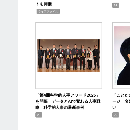
トを開催
PR
,
ライフスタイル
「第4回科学的人事アワード2025」
「ことだ
を開催 データとAIで変わる人事戦
ージ 名
略 科学的人事の最新事例
い
PR
PR