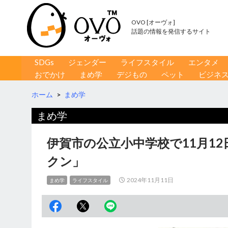
OVO [オーヴォ]
話題の情報を発信するサイト
コンテンツへ移動
検
SDGs
ジェンダー
ライフスタイル
エンタメ
索
おでかけ
まめ学
デジもの
ペット
ビジネ
ホーム
>
まめ学
まめ学
伊賀市の公立小中学校で11月1
クン」
2024年11月11日
まめ学
ライフスタイル