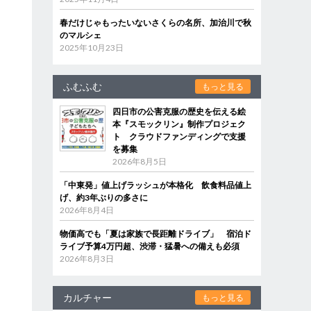
春だけじゃもったいないさくらの名所、加治川で秋
のマルシェ
2025年10月23日
ふむふむ
もっと見る
四日市の公害克服の歴史を伝える絵
本『スモックリン』制作プロジェク
ト クラウドファンディングで支援
を募集
2026年8月5日
「中東発」値上げラッシュが本格化 飲食料品値上
げ、約3年ぶりの多さに
2026年8月4日
物価高でも「夏は家族で長距離ドライブ」 宿泊ド
ライブ予算4万円超、渋滞・猛暑への備えも必須
2026年8月3日
カルチャー
もっと見る