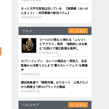
2026年6月18日
きっと大平元首相は泣いている 【政眼鏡（せいが
んきょう）－本田雅俊の政治コラム】
2026年6月10日
グルメ
もっと見る
ビールだけ飲むと倒れる「ふらつく
ビアグラス」発売 “強制的に水を飲
む”仕掛けで適正飲酒を後押し
2026年8月7日
セブン‐イレブン、カレー15商品を一斉投入 名店
監修から冷製うどんまで“夏のカレーフェス”を開催
中
2026年8月6日
横浜高島屋で「韓国市場」がスタート 人気グルメ
から雑貨まで約30ブランドが集結
2026年8月5日
ヘルスケア
もっと見る