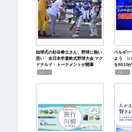
始球式の杉谷拳士さん、野球に熱い
ベルギー
思い 全日本学童軟式野球大会 マク
よう シ
ドナルド・トーナメントが開幕
をBS1
,
,
スポーツ
スポーツ