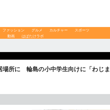
ファッション
グルメ
カルチャー
スポーツ
ス
動画
はばたけラボ
居場所に 輪島の小中学生向けに「わじ