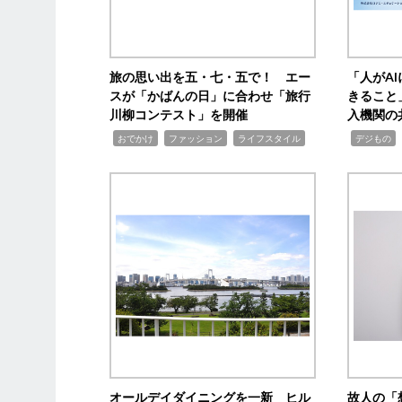
旅の思い出を五・七・五で！ エー
「人がA
スが「かばんの日」に合わせ「旅行
きること
川柳コンテスト」を開催
入機関の
,
,
,
,
,
おでかけ
ファッション
ライフスタイル
デジもの
オールデイダイニングを一新 ヒル
故人の「