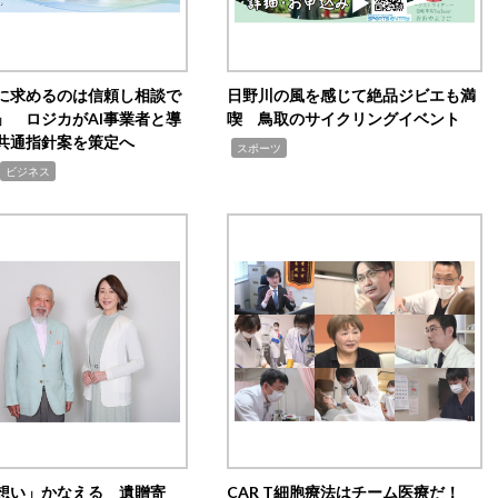
Iに求めるのは信頼し相談で
日野川の風を感じて絶品ジビエも満
」 ロジカがAI事業者と導
喫 鳥取のサイクリングイベント
共通指針案を策定へ
,
スポーツ
ビジネス
想い」かなえる 遺贈寄
CAR T細胞療法はチーム医療だ！