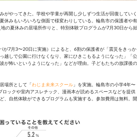
みがやってきた。学校や学童が再開し少しずつ生活が回復してい
夏休みもいろいろな側面で様変わりしている。輪島市の保護者や
災地の夏休みの居場所作りと、特別体験プログラムが7月30日から
が7月3〜20日に実施）によると、6割の保護者が「震災をきっか
っ越しで公園に行けなくなり、家にひきこもるようになった」「
波が怖いというようになった」などが理由。子どもたちの放課後
居場所として「
わじま未来スクール
」を実施。輪島市の小学4年〜
ブロックや室内アスレチック、漫画本が読めるスペースなどを提供
ど、自然体験ができるプログラムも実施する。参加費用は無料。