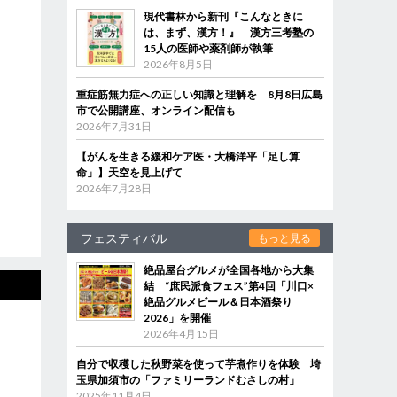
現代書林から新刊『こんなときに
は、まず、漢方！』 漢方三考塾の
15人の医師や薬剤師が執筆
2026年8月5日
重症筋無力症への正しい知識と理解を 8月8日広島
市で公開講座、オンライン配信も
2026年7月31日
【がんを生きる緩和ケア医・大橋洋平「足し算
命」】天空を見上げて
2026年7月28日
フェスティバル
もっと見る
絶品屋台グルメが全国各地から大集
結 “庶民派食フェス”第4回「川口×
絶品グルメビール＆日本酒祭り
2026」を開催
2026年4月15日
自分で収穫した秋野菜を使って芋煮作りを体験 埼
玉県加須市の「ファミリーランドむさしの村」
2025年11月4日