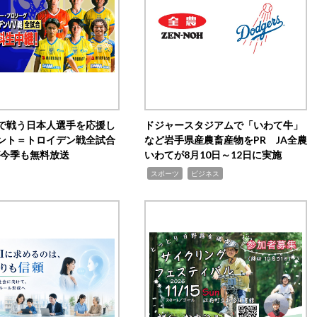
で戦う日本人選手を応援し
ドジャースタジアムで「いわて牛」
ント＝トロイデン戦全試合
など岩手県産農畜産物をPR JA全農
0が今季も無料放送
いわてが8月10日～12日に実施
,
,
スポーツ
ビジネス