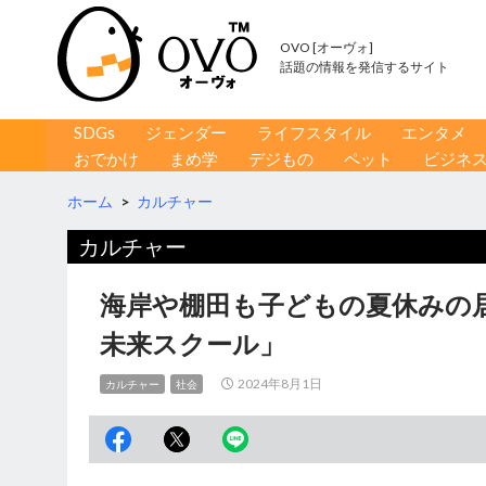
OVO [オーヴォ]
話題の情報を発信するサイト
コンテンツへ移動
検
SDGs
ジェンダー
ライフスタイル
エンタメ
索
おでかけ
まめ学
デジもの
ペット
ビジネ
ホーム
>
カルチャー
カルチャー
海岸や棚田も子どもの夏休みの
未来スクール」
2024年8月1日
カルチャー
社会