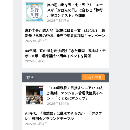
旅の思い出を五・七・五で！ エー
スが「かばんの日」に合わせ「旅行
川柳コンテスト」を開催
2026年8月7日
東野圭吾が選んだ「記憶に残る一文」はどれ？ 最
新作『永遠の記憶』発売で読者参加型キャンペーン
2026年8月7日
55年間、京の街を走り続けてきた車両 嵐山線・モ
ボ301形、運行開始55周年イベントを開催
2026年8月6日
動画
もっと見る
「100歳現役」目指すシニア1500人
が集結 マンション管理代務員イベ
ント「うぇるねすシップ」
2026年8月4日
AI時代、「暗黙知」は継承できるのか 「デジブ
レ」説明会／ラウンドテーブル
2026年8月3日