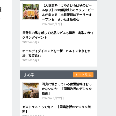
【入場無料！けやきひろば秋のビー
ル祭り】300種類以上のクラフトビー
ルが集まる！土日祝日はアーリーオ
ープンも｜さいたま新都心
2026年8月7日
日野川の風を感じて絶品ジビエも満喫 鳥取のサイ
クリングイベント
2026年8月7日
オールデイダイニングを一新 ヒルトン東京お台
場、改装進む
2026年8月7日
まめ学
もっと見る
写真に埋まっている位置情報はおっ
かないのか 【岡嶋教授のデジタル
指南】
2026年7月22日
ゼロトラストって何？ 【岡嶋教授のデジタル指
南】