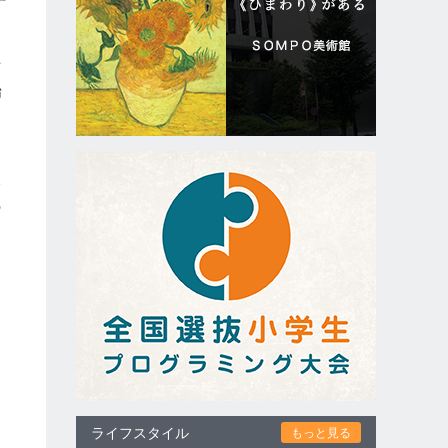
く
有
始
公
の
開
ライフスタイル
もっと見る