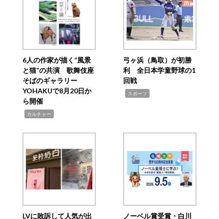
6人の作家が描く“風景
弓ヶ浜（鳥取）が初勝
と猫”の共演 歌舞伎座
利 全日本学童野球の1
そばのギャラリー
回戦
YOHAKUで8月20日か
,
スポーツ
ら開催
,
カルチャー
LVに敗訴して人気が出
ノーベル賞受賞・白川