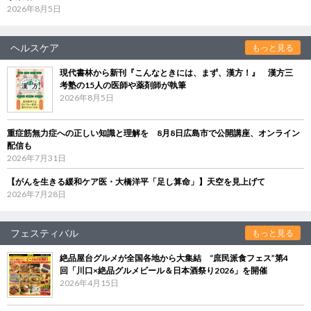
2026年8月5日
ヘルスケア
もっと見る
現代書林から新刊『こんなときには、まず、漢方！』 漢方三
考塾の15人の医師や薬剤師が執筆
2026年8月5日
重症筋無力症への正しい知識と理解を 8月8日広島市で公開講座、オンライン
配信も
2026年7月31日
【がんを生きる緩和ケア医・大橋洋平「足し算命」】天空を見上げて
2026年7月28日
フェスティバル
もっと見る
絶品屋台グルメが全国各地から大集結 “庶民派食フェス”第4
回「川口×絶品グルメビール＆日本酒祭り2026」を開催
2026年4月15日