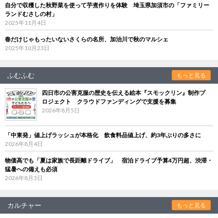
自分で収穫した秋野菜を使って芋煮作りを体験 埼玉県加須市の「ファミリー
ランドむさしの村」
2025年11月4日
春だけじゃもったいないさくらの名所、加治川で秋のマルシェ
2025年10月23日
ふむふむ
もっと見る
四日市の公害克服の歴史を伝える絵本『スモックリン』制作プ
ロジェクト クラウドファンディングで支援を募集
2026年8月5日
「中東発」値上げラッシュが本格化 飲食料品値上げ、約3年ぶりの多さに
2026年8月4日
物価高でも「夏は家族で長距離ドライブ」 宿泊ドライブ予算4万円超、渋滞・
猛暑への備えも必須
2026年8月3日
カルチャー
もっと見る