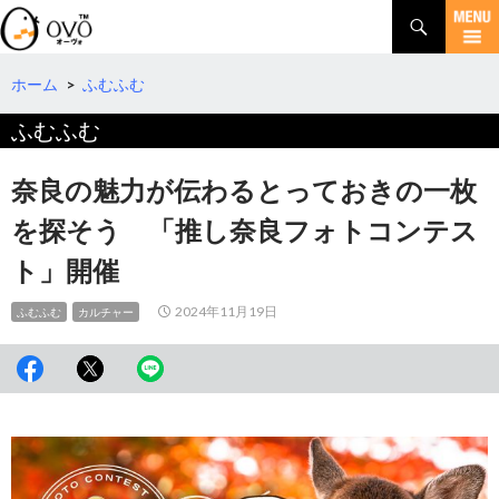
検
索
コ
ン
テ
ホーム
>
ふむふむ
ン
ふむふむ
ツ
へ
移
奈良の魅力が伝わるとっておきの一枚
動
を探そう 「推し奈良フォトコンテス
ト」開催
2024年11月19日
ふむふむ
カルチャー