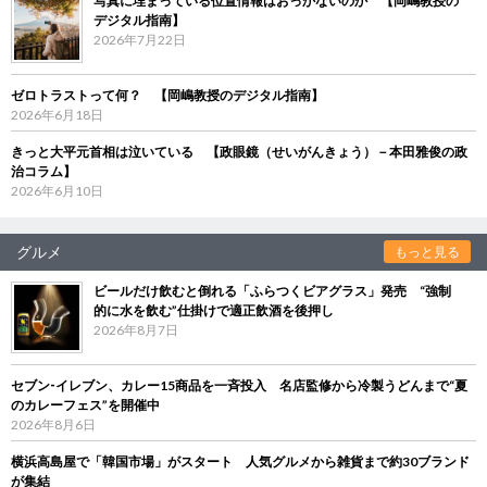
写真に埋まっている位置情報はおっかないのか 【岡嶋教授の
デジタル指南】
2026年7月22日
ゼロトラストって何？ 【岡嶋教授のデジタル指南】
2026年6月18日
きっと大平元首相は泣いている 【政眼鏡（せいがんきょう）－本田雅俊の政
治コラム】
2026年6月10日
グルメ
もっと見る
ビールだけ飲むと倒れる「ふらつくビアグラス」発売 “強制
的に水を飲む”仕掛けで適正飲酒を後押し
2026年8月7日
セブン‐イレブン、カレー15商品を一斉投入 名店監修から冷製うどんまで“夏
のカレーフェス”を開催中
2026年8月6日
横浜高島屋で「韓国市場」がスタート 人気グルメから雑貨まで約30ブランド
が集結