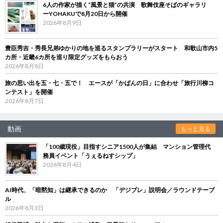
6人の作家が描く“風景と猫”の共演 歌舞伎座そばのギャラリ
ーYOHAKUで8月20日から開催
2026年8月9日
豊臣秀吉・秀長兄弟ゆかりの地を巡るスタンプラリーがスタート 和歌山市内5
カ所・近畿6カ所を巡り限定グッズをもらおう
2026年8月8日
旅の思い出を五・七・五で！ エースが「かばんの日」に合わせ「旅行川柳コ
ンテスト」を開催
2026年8月7日
動画
もっと見る
「100歳現役」目指すシニア1500人が集結 マンション管理代
務員イベント「うぇるねすシップ」
2026年8月4日
AI時代、「暗黙知」は継承できるのか 「デジブレ」説明会／ラウンドテーブ
ル
2026年8月3日