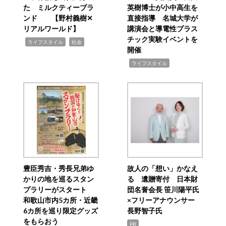
た ミルクティーブラ
英樹博士が小中高生を
ンド 【野村義樹✕
直接指導 名城大学が
リアルワールド】
講演会と導電性プラス
チック実験イベントを
,
,
ライフスタイル
社会
開催
,
ライフスタイル
豊臣秀吉・秀長兄弟ゆ
故人の「想い」かなえ
かりの地を巡るスタン
る 遺贈寄付 日本財
プラリーがスタート
団名誉会長 笹川陽平氏
和歌山市内5カ所・近畿
×フリーアナウンサー
6カ所を巡り限定グッズ
長野智子氏
をもらおう
PR