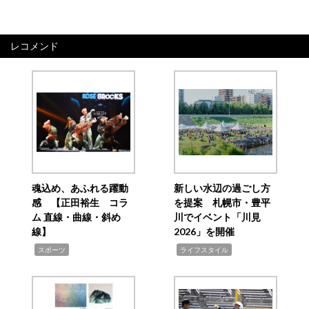
レコメンド
魂込め、あふれる躍動
新しい水辺の過ごし方
感 【正田裕生 コラ
を提案 札幌市・豊平
ム 直線・曲線・斜め
川でイベント「川見
線】
2026」を開催
,
,
スポーツ
ライフスタイル