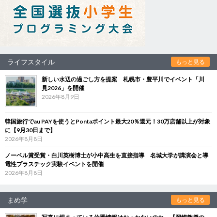
ライフスタイル
もっと見る
新しい水辺の過ごし方を提案 札幌市・豊平川でイベント「川
見2026」を開催
2026年8月9日
韓国旅行でau PAYを使うとPontaポイント最大20％還元！30万店舗以上が対象
に【9月30日まで】
2026年8月8日
ノーベル賞受賞・白川英樹博士が小中高生を直接指導 名城大学が講演会と導
電性プラスチック実験イベントを開催
2026年8月8日
まめ学
もっと見る