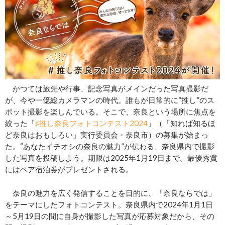
かつては旅先や行事、記念写真がメインだった写真撮影だ
が、今や一億総カメラマンの時代。誰もが日常的に“推し”のス
ポット撮影を楽しんでいる。そこで、奈良という場所に焦点を
絞った「
♯推し奈良フォトコンテスト2024
」（「知れば知るほ
ど奈良はおもしろい」実行委員会・奈良市）の募集が始まっ
た。“あなたイチオシの奈良の魅力”が伝わる、奈良県内で撮影
した写真を投稿しよう。期限は2025年1月19日まで。最優秀賞
にはペア宿泊券がプレゼントされる。
奈良の魅力を広く発信することを目的に、「奈良ならでは」
をテーマにしたフォトコンテスト。奈良県内で2024年1月1日
～5月19日の間に自身が撮影した写真が応募対象だから、その