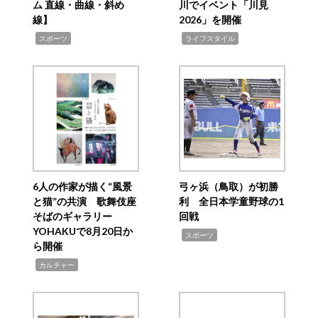
ム 直線・曲線・斜め
川でイベント「川見
線】
2026」を開催
,
,
スポーツ
ライフスタイル
6人の作家が描く“風景
弓ヶ浜（鳥取）が初勝
と猫”の共演 歌舞伎座
利 全日本学童野球の1
そばのギャラリー
回戦
YOHAKUで8月20日か
,
スポーツ
ら開催
,
カルチャー