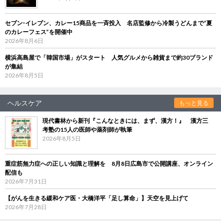
セブン‐イレブン、カレー15商品を一斉投入 名店監修から冷製うどんまで“夏
のカレーフェス”を開催中
2026年8月6日
横浜高島屋で「韓国市場」がスタート 人気グルメから雑貨まで約30ブランド
が集結
2026年8月5日
ヘルスケア
もっと見る
現代書林から新刊『こんなときには、まず、漢方！』 漢方三
考塾の15人の医師や薬剤師が執筆
2026年8月5日
重症筋無力症への正しい知識と理解を 8月8日広島市で公開講座、オンライン
配信も
2026年7月31日
【がんを生きる緩和ケア医・大橋洋平「足し算命」】天空を見上げて
2026年7月28日