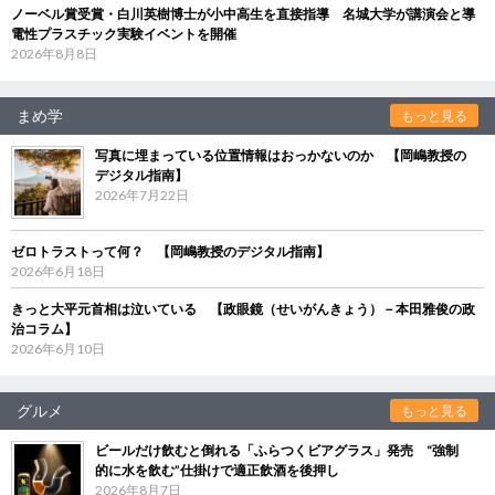
ノーベル賞受賞・白川英樹博士が小中高生を直接指導 名城大学が講演会と導
電性プラスチック実験イベントを開催
2026年8月8日
まめ学
もっと見る
写真に埋まっている位置情報はおっかないのか 【岡嶋教授の
デジタル指南】
2026年7月22日
ゼロトラストって何？ 【岡嶋教授のデジタル指南】
2026年6月18日
きっと大平元首相は泣いている 【政眼鏡（せいがんきょう）－本田雅俊の政
治コラム】
2026年6月10日
グルメ
もっと見る
ビールだけ飲むと倒れる「ふらつくビアグラス」発売 “強制
的に水を飲む”仕掛けで適正飲酒を後押し
2026年8月7日