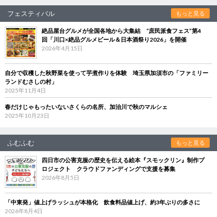
フェスティバル
もっと見る
絶品屋台グルメが全国各地から大集結 “庶民派食フェス”第4
回「川口×絶品グルメビール＆日本酒祭り2026」を開催
2026年4月15日
自分で収穫した秋野菜を使って芋煮作りを体験 埼玉県加須市の「ファミリー
ランドむさしの村」
2025年11月4日
春だけじゃもったいないさくらの名所、加治川で秋のマルシェ
2025年10月23日
ふむふむ
もっと見る
四日市の公害克服の歴史を伝える絵本『スモックリン』制作プ
ロジェクト クラウドファンディングで支援を募集
2026年8月5日
「中東発」値上げラッシュが本格化 飲食料品値上げ、約3年ぶりの多さに
2026年8月4日