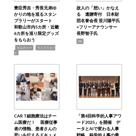
豊臣秀吉・秀長兄弟ゆ
故人の「想い」かなえ
かりの地を巡るスタン
る 遺贈寄付 日本財
プラリーがスタート
団名誉会長 笹川陽平氏
和歌山市内5カ所・近畿
×フリーアナウンサー
6カ所を巡り限定グッズ
長野智子氏
をもらおう
PR
,
,
カルチャー
ライフスタイ
ル
CAR T細胞療法はチー
「第4回科学的人事アワ
ム医療だ！ 医療従事
ード2025」を開催 デ
者の情熱、患者さんの
ータとAIで変わる人事
思いを伝えるドキュメ
戦略 科学的人事の最