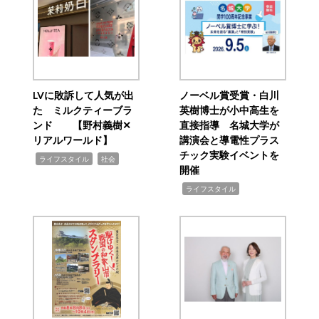
LVに敗訴して人気が出
ノーベル賞受賞・白川
た ミルクティーブラ
英樹博士が小中高生を
ンド 【野村義樹✕
直接指導 名城大学が
リアルワールド】
講演会と導電性プラス
チック実験イベントを
,
,
ライフスタイル
社会
開催
,
ライフスタイル