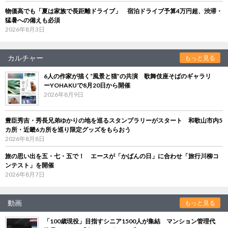
物価高でも「夏は家族で長距離ドライブ」 宿泊ドライブ予算4万円超、渋滞・
猛暑への備えも必須
2026年8月3日
カルチャー
もっと見る
6人の作家が描く“風景と猫”の共演 歌舞伎座そばのギャラリ
ーYOHAKUで8月20日から開催
2026年8月9日
豊臣秀吉・秀長兄弟ゆかりの地を巡るスタンプラリーがスタート 和歌山市内5
カ所・近畿6カ所を巡り限定グッズをもらおう
2026年8月8日
旅の思い出を五・七・五で！ エースが「かばんの日」に合わせ「旅行川柳コ
ンテスト」を開催
2026年8月7日
動画
もっと見る
「100歳現役」目指すシニア1500人が集結 マンション管理代