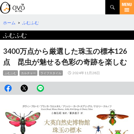
検
索
コ
ン
テ
ホーム
>
ふむふむ
ン
ふむふむ
ツ
へ
移
3400万点から厳選した珠玉の標本126
動
点 昆虫が魅せる色彩の奇跡を楽しむ
2024年11月28日
ふむふむ
カルチャー
ライフスタイル