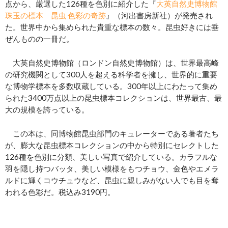
点から、厳選した126種を色別に紹介した『
大英自然史博物館
珠玉の標本 昆虫 色彩の奇跡
』（河出書房新社）が発売され
た。世界中から集められた貴重な標本の数々。昆虫好きには垂
ぜんものの一冊だ。
大英自然史博物館（ロンドン自然史博物館）は、世界最高峰
の研究機関として300人を超える科学者を擁し、世界的に重要
な博物学標本を多数収蔵している。300年以上にわたって集め
られた3400万点以上の昆虫標本コレクションは、世界最古、最
大の規模を誇っている。
この本は、同博物館昆虫部門のキュレーターである著者たち
が、膨大な昆虫標本コレクションの中から特別にセレクトした
126種を色別に分類、美しい写真で紹介している。カラフルな
羽を隠し持つバッタ、美しい模様をもつチョウ、金色やエメラ
ルドに輝くコウチュウなど、昆虫に親しみがない人でも目を奪
われる色彩だ。税込み3190円。