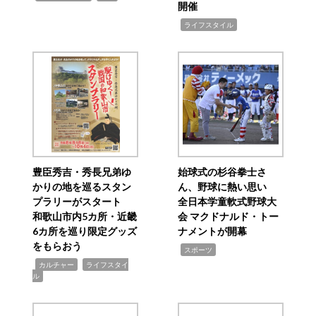
開催
,
ライフスタイル
豊臣秀吉・秀長兄弟ゆ
始球式の杉谷拳士さ
かりの地を巡るスタン
ん、野球に熱い思い
プラリーがスタート
全日本学童軟式野球大
和歌山市内5カ所・近畿
会 マクドナルド・トー
6カ所を巡り限定グッズ
ナメントが開幕
をもらおう
,
スポーツ
,
,
カルチャー
ライフスタイ
ル