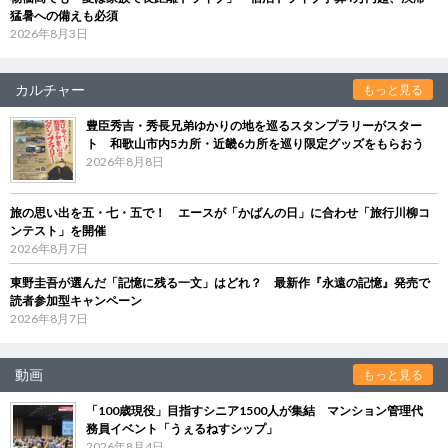
猛暑への備えも必須
2026年8月3日
カルチャー
もっと見る
豊臣秀吉・秀長兄弟ゆかりの地を巡るスタンプラリーがスター
ト 和歌山市内5カ所・近畿6カ所を巡り限定グッズをもらおう
2026年8月8日
旅の思い出を五・七・五で！ エースが「かばんの日」に合わせ「旅行川柳コ
ンテスト」を開催
2026年8月7日
東野圭吾が選んだ「記憶に残る一文」はどれ？ 最新作『永遠の記憶』発売で
読者参加型キャンペーン
2026年8月7日
動画
もっと見る
「100歳現役」目指すシニア1500人が集結 マンション管理代
務員イベント「うぇるねすシップ」
2026年8月4日