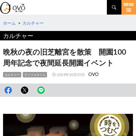
検
索
コ
ン
テ
ホーム
>
カルチャー
ン
カルチャー
ツ
へ
移
晩秋の夜の旧芝離宮を散策 開園100
動
周年記念で夜間延長開園イベント
OVO
2024年10月25日
カルチャー
ライフスタイル