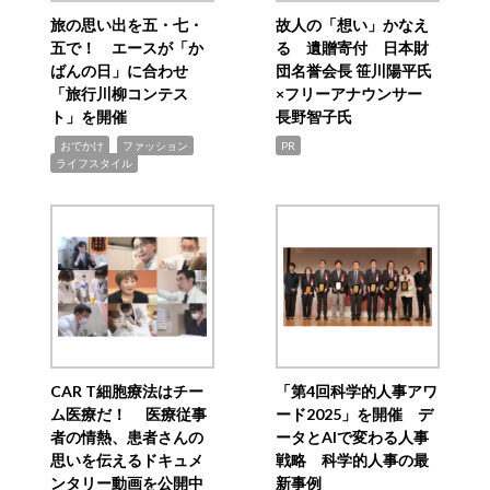
旅の思い出を五・七・
故人の「想い」かなえ
五で！ エースが「か
る 遺贈寄付 日本財
ばんの日」に合わせ
団名誉会長 笹川陽平氏
「旅行川柳コンテス
×フリーアナウンサー
ト」を開催
長野智子氏
,
,
,
おでかけ
ファッション
PR
ライフスタイル
CAR T細胞療法はチー
「第4回科学的人事アワ
ム医療だ！ 医療従事
ード2025」を開催 デ
者の情熱、患者さんの
ータとAIで変わる人事
思いを伝えるドキュメ
戦略 科学的人事の最
ンタリー動画を公開中
新事例