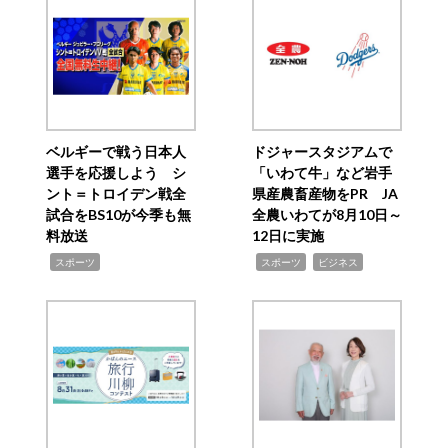
ベルギーで戦う日本人
ドジャースタジアムで
選手を応援しよう シ
「いわて牛」など岩手
ント＝トロイデン戦全
県産農畜産物をPR JA
試合をBS10が今季も無
全農いわてが8月10日～
料放送
12日に実施
,
,
,
スポーツ
スポーツ
ビジネス