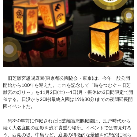
旧芝離宮恩賜庭園(東京都公園協会・東京)は、今年一般公開
開始から100年を迎えた。これを記念して「時をつむぐ～旧芝
離宮の灯り～」を11月2日(土)～4日(月・振休)の3日間限定で開
催する。日没から20時(最終入園は19時30分)までの夜間延長開
園イベントだ。
約350年前に作庭された旧芝離宮恩賜庭園は、江戸時代から
続く大名庭園の面影を残す貴重な場所。イベントでは雪見灯ろ
う、西湖の堤、中島など、庭園の特徴的な景観を幻想的に照ら