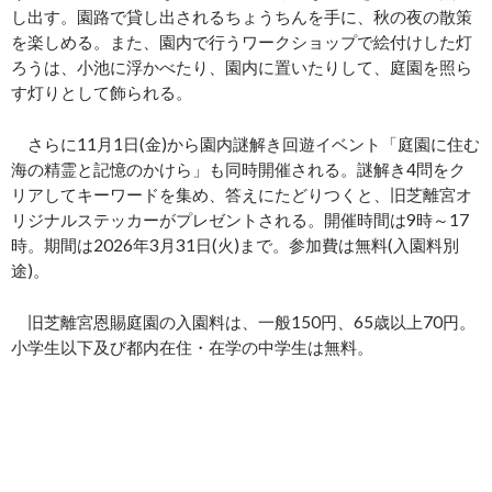
し出す。園路で貸し出されるちょうちんを手に、秋の夜の散策
を楽しめる。また、園内で行うワークショップで絵付けした灯
ろうは、小池に浮かべたり、園内に置いたりして、庭園を照ら
す灯りとして飾られる。
さらに11月1日(金)から園内謎解き回遊イベント「庭園に住む
海の精霊と記憶のかけら」も同時開催される。謎解き4問をク
リアしてキーワードを集め、答えにたどりつくと、旧芝離宮オ
リジナルステッカーがプレゼントされる。開催時間は9時～17
時。期間は2026年3月31日(火)まで。参加費は無料(入園料別
途)。
旧芝離宮恩賜庭園の入園料は、一般150円、65歳以上70円。
小学生以下及び都内在住・在学の中学生は無料。