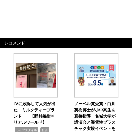
レコメンド
LVに敗訴して人気が出
ノーベル賞受賞・白川
た ミルクティーブラ
英樹博士が小中高生を
ンド 【野村義樹✕
直接指導 名城大学が
リアルワールド】
講演会と導電性プラス
チック実験イベントを
,
,
ライフスタイル
社会