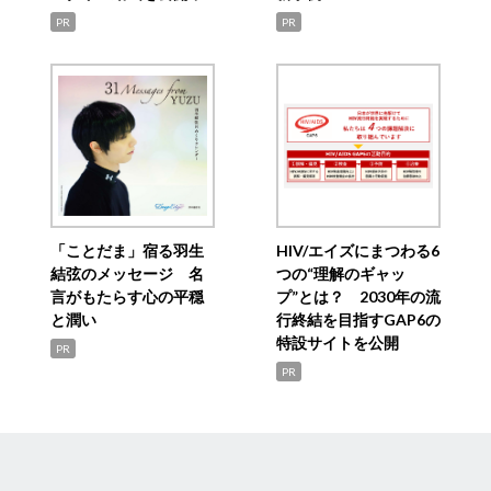
PR
PR
「ことだま」宿る羽生
HIV/エイズにまつわる6
結弦のメッセージ 名
つの“理解のギャッ
言がもたらす心の平穏
プ”とは？ 2030年の流
と潤い
行終結を目指すGAP6の
特設サイトを公開
PR
PR