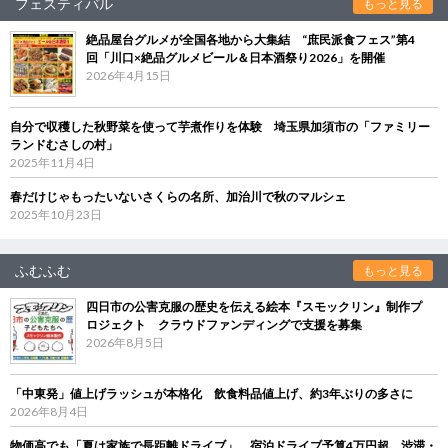
フェスティバル
もっと見る
絶品屋台グルメが全国各地から大集結 “庶民派食フェス”第4
回「川口×絶品グルメビール＆日本酒祭り2026」を開催
2026年4月15日
自分で収穫した秋野菜を使って芋煮作りを体験 埼玉県加須市の「ファミリー
ランドむさしの村」
2025年11月4日
春だけじゃもったいないさくらの名所、加治川で秋のマルシェ
2025年10月23日
ふむふむ
もっと見る
四日市の公害克服の歴史を伝える絵本『スモックリン』制作プ
ロジェクト クラウドファンディングで支援を募集
2026年8月5日
「中東発」値上げラッシュが本格化 飲食料品値上げ、約3年ぶりの多さに
2026年8月4日
物価高でも「夏は家族で長距離ドライブ」 宿泊ドライブ予算4万円超、渋滞・