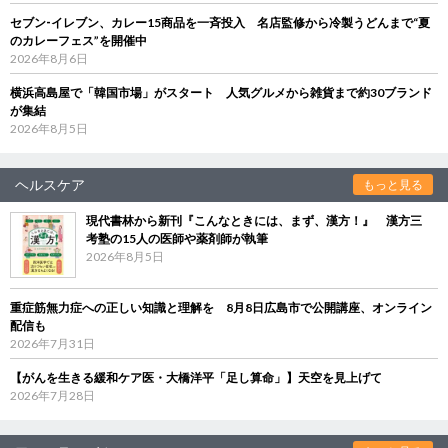
セブン‐イレブン、カレー15商品を一斉投入 名店監修から冷製うどんまで“夏
のカレーフェス”を開催中
2026年8月6日
横浜高島屋で「韓国市場」がスタート 人気グルメから雑貨まで約30ブランド
が集結
2026年8月5日
ヘルスケア
もっと見る
現代書林から新刊『こんなときには、まず、漢方！』 漢方三
考塾の15人の医師や薬剤師が執筆
2026年8月5日
重症筋無力症への正しい知識と理解を 8月8日広島市で公開講座、オンライン
配信も
2026年7月31日
【がんを生きる緩和ケア医・大橋洋平「足し算命」】天空を見上げて
2026年7月28日