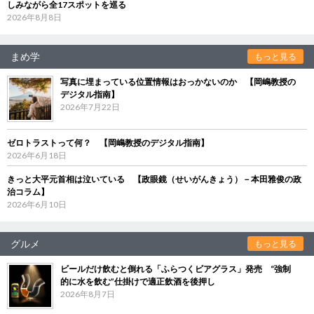
しみながら全17スポットを巡る
2026年8月8日
まめ学
もっと見る
写真に埋まっている位置情報はおっかないのか 【岡嶋教授の
デジタル指南】
2026年7月22日
ゼロトラストって何？ 【岡嶋教授のデジタル指南】
2026年6月18日
きっと大平元首相は泣いている 【政眼鏡（せいがんきょう）－本田雅俊の政
治コラム】
2026年6月10日
グルメ
もっと見る
ビールだけ飲むと倒れる「ふらつくビアグラス」発売 “強制
的に水を飲む”仕掛けで適正飲酒を後押し
2026年8月7日