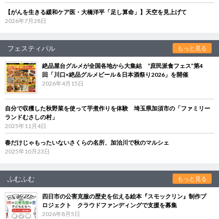
【がんを生きる緩和ケア医・大橋洋平「足し算命」】天空を見上げて
2026年7月28日
フェスティバル
もっと見る
絶品屋台グルメが全国各地から大集結 “庶民派食フェス”第4
回「川口×絶品グルメビール＆日本酒祭り2026」を開催
2026年4月15日
自分で収穫した秋野菜を使って芋煮作りを体験 埼玉県加須市の「ファミリー
ランドむさしの村」
2025年11月4日
春だけじゃもったいないさくらの名所、加治川で秋のマルシェ
2025年10月23日
ふむふむ
もっと見る
四日市の公害克服の歴史を伝える絵本『スモックリン』制作プ
ロジェクト クラウドファンディングで支援を募集
2026年8月5日