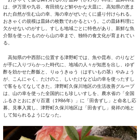
は、伊万里や九谷、有田焼など鮮やかな大皿に、高知県の恵ま
れた自然が生む山の幸、海の幸がぜいたくに盛り付けられる。
おきゃくの規模は皿鉢の枚数でわかるという。この皿鉢料理に
欠かせないのがすし。すしも地域ごとに特色があり、新鮮な魚
介類を使ったものから山の幸まで、独特の食文化が育まれてい
る。
高知県の中西部に位置する津野町では、魚や昆布、のりなど
が手に入りづらかった時代に、地域の人々が知恵を出し、ゆず
酢を効かせた酢飯と、りゅうきゅう（はすいもの茎）やみょう
が、こんにゃく、たけのこ、しいたけなど山の幸を使ったすし
で客をもてなしてきた。津野町久保川地区の生活改善グループ
は、山の幸を使った全国的にも珍しいすしを、農水省の「全国
ふるさとおにぎり百選（1986年）」に「田舎ずし」と命名し応
募。見事入賞し、津野町久保川地区は「田舎ずし」発祥の地と
して知られるようになった。