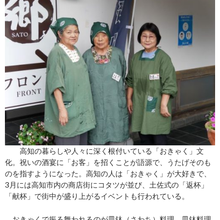
高知の暮らしや人々に深く根付いている「おきゃく」文
化。祝いの酒宴に「お客」を招くことが語源で、うたげそのも
のを指すようになった。高知の人は「おきゃく」が大好きで、
3月には高知市内の商店街にコタツが並び、土佐式の「返杯」
「献杯」で街中が盛り上がるイベントも行われている。
おきゃくで振る舞われるのが皿鉢（さわち）料理。皿鉢料理