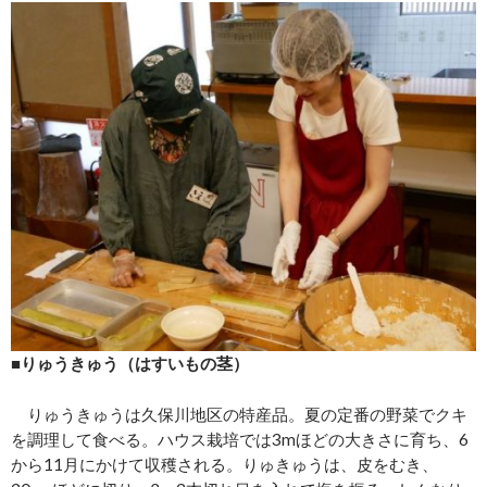
■りゅうきゅう（はすいもの茎）
りゅうきゅうは久保川地区の特産品。夏の定番の野菜でクキ
を調理して食べる。ハウス栽培では3mほどの大きさに育ち、6
から11月にかけて収穫される。りゅきゅうは、皮をむき、