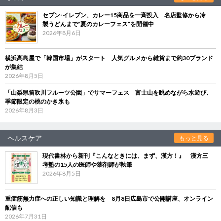
セブン‐イレブン、カレー15商品を一斉投入 名店監修から冷
製うどんまで“夏のカレーフェス”を開催中
2026年8月6日
横浜高島屋で「韓国市場」がスタート 人気グルメから雑貨まで約30ブランド
が集結
2026年8月5日
「山梨県笛吹川フルーツ公園」でサマーフェス 富士山を眺めながら水遊び、
季節限定の桃のかき氷も
2026年8月3日
ヘルスケア
もっと見る
現代書林から新刊『こんなときには、まず、漢方！』 漢方三
考塾の15人の医師や薬剤師が執筆
2026年8月5日
重症筋無力症への正しい知識と理解を 8月8日広島市で公開講座、オンライン
配信も
2026年7月31日