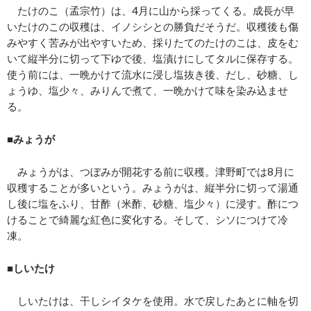
たけのこ（孟宗竹）は、4月に山から採ってくる。成長が早
いたけのこの収穫は、イノシシとの勝負だそうだ。収穫後も傷
みやすく苦みが出やすいため、採りたてのたけのこは、皮をむ
いて縦半分に切って下ゆで後、塩漬けにしてタルに保存する。
使う前には、一晩かけて流水に浸し塩抜き後、だし、砂糖、し
ょうゆ、塩少々、みりんで煮て、一晩かけて味を染み込ませ
る。
■みょうが
みょうがは、つぼみが開花する前に収穫。津野町では8月に
収穫することが多いという。みょうがは、縦半分に切って湯通
し後に塩をふり、甘酢（米酢、砂糖、塩少々）に浸す。酢につ
けることで綺麗な紅色に変化する。そして、シソにつけて冷
凍。
■しいたけ
しいたけは、干しシイタケを使用。水で戻したあとに軸を切