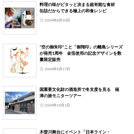
料理の味がピタッと決まる超有能な食材
缶詰だからできる極上の和食レシピ
2024年8月30日
“空の御朱印”こと「御翔印」の離島シリーズ
が発売1周年 金箔使用の記念デザインを数
量限定販売
2024年9月17日
国重要文化財の酒造所で冬支度を見る 福
津の旅モニターツアー
2024年10月1日
木曽川舞台にイベント「日本ライン・