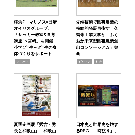
横浜F・マリノス×日清
先端技術で園芸農業の
オイリオグループ、
持続的発展目指す 久
「サッカー教室&食育
留米工業大学が「ふく
講座 in 宮崎」を開催
おか未来型園芸農業創
小学1年生～3年生の身
出コンソーシアム」参
体づくりをサポート
画
,
,
,
スポーツ
ビジネス
社会
夏季企画展「秀吉・秀
日本史と世界史を旅す
長と和歌山」 和歌山
るRPG 「時渡り」、