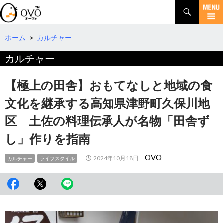
検
索
コ
ン
テ
ホーム
>
カルチャー
ン
カルチャー
ツ
へ
移
【極上の田舎】おもてなしと地域の食
動
文化を継承する高知県津野町久保川地
区 土佐の料理伝承人が名物「田舎ず
し」作りを指南
OVO
2024年10月18日
カルチャー
ライフスタイル