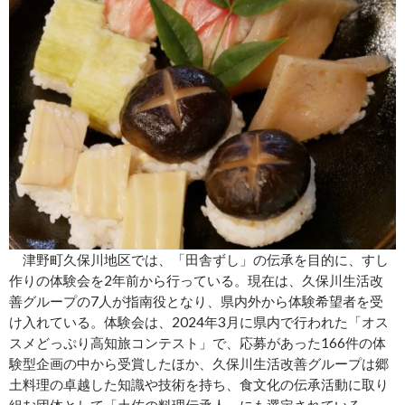
津野町久保川地区では、「田舎ずし」の伝承を目的に、すし
作りの体験会を2年前から行っている。現在は、久保川生活改
善グループの7人が指南役となり、県内外から体験希望者を受
け入れている。体験会は、2024年3月に県内で行われた「オス
スメどっぷり高知旅コンテスト」で、応募があった166件の体
験型企画の中から受賞したほか、久保川生活改善グループは郷
土料理の卓越した知識や技術を持ち、食文化の伝承活動に取り