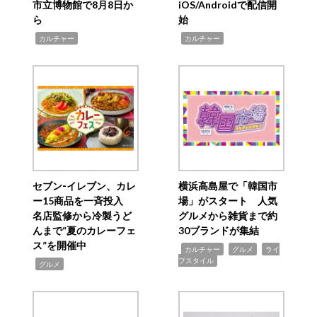
市立博物館で8月8日か
iOS/Androidで配信開
ら
始
,
,
カルチャー
カルチャー
セブン‐イレブン、カレ
横浜高島屋で「韓国市
ー15商品を一斉投入
場」がスタート 人気
名店監修から冷製うど
グルメから雑貨まで約
んまで“夏のカレーフェ
30ブランドが集結
ス”を開催中
,
,
,
カルチャー
グルメ
ライ
フスタイル
,
グルメ