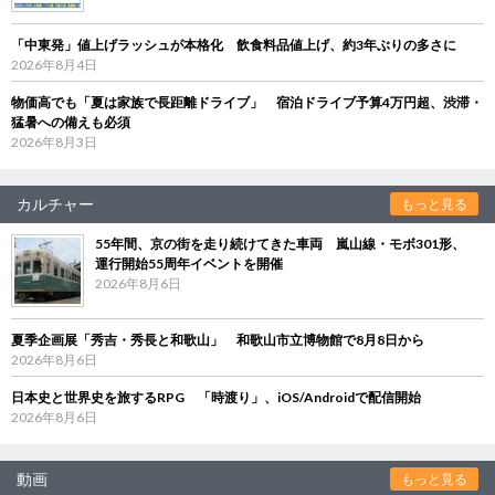
「中東発」値上げラッシュが本格化 飲食料品値上げ、約3年ぶりの多さに
2026年8月4日
物価高でも「夏は家族で長距離ドライブ」 宿泊ドライブ予算4万円超、渋滞・
猛暑への備えも必須
2026年8月3日
カルチャー
もっと見る
55年間、京の街を走り続けてきた車両 嵐山線・モボ301形、
運行開始55周年イベントを開催
2026年8月6日
夏季企画展「秀吉・秀長と和歌山」 和歌山市立博物館で8月8日から
2026年8月6日
日本史と世界史を旅するRPG 「時渡り」、iOS/Androidで配信開始
2026年8月6日
動画
もっと見る