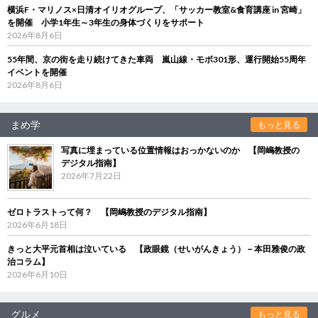
横浜F・マリノス×日清オイリオグループ、「サッカー教室&食育講座 in 宮崎」
を開催 小学1年生～3年生の身体づくりをサポート
2026年8月6日
55年間、京の街を走り続けてきた車両 嵐山線・モボ301形、運行開始55周年
イベントを開催
2026年8月6日
まめ学
もっと見る
写真に埋まっている位置情報はおっかないのか 【岡嶋教授の
デジタル指南】
2026年7月22日
ゼロトラストって何？ 【岡嶋教授のデジタル指南】
2026年6月18日
きっと大平元首相は泣いている 【政眼鏡（せいがんきょう）－本田雅俊の政
治コラム】
2026年6月10日
グルメ
もっと見る