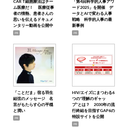
CAR T細胞療法はチー
「第4回科学的人事アワ
ム医療だ！ 医療従事
ード2025」を開催 デ
者の情熱、患者さんの
ータとAIで変わる人事
思いを伝えるドキュメ
戦略 科学的人事の最
ンタリー動画を公開中
新事例
PR
PR
「ことだま」宿る羽生
HIV/エイズにまつわる6
結弦のメッセージ 名
つの“理解のギャッ
言がもたらす心の平穏
プ”とは？ 2030年の流
と潤い
行終結を目指すGAP6の
特設サイトを公開
PR
PR