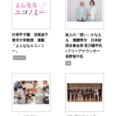
行革甲子園 沼尾波子
故人の「想い」かなえ
東洋大学教授 連載
る 遺贈寄付 日本財
「よんななエコノミ
団名誉会長 笹川陽平氏
ー」
×フリーアナウンサー
長野智子氏
,
ビジネス
PR