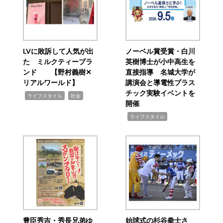
LVに敗訴して人気が出
ノーベル賞受賞・白川
た ミルクティーブラ
英樹博士が小中高生を
ンド 【野村義樹✕
直接指導 名城大学が
リアルワールド】
講演会と導電性プラス
チック実験イベントを
,
,
ライフスタイル
社会
開催
,
ライフスタイル
豊臣秀吉・秀長兄弟ゆ
始球式の杉谷拳士さ