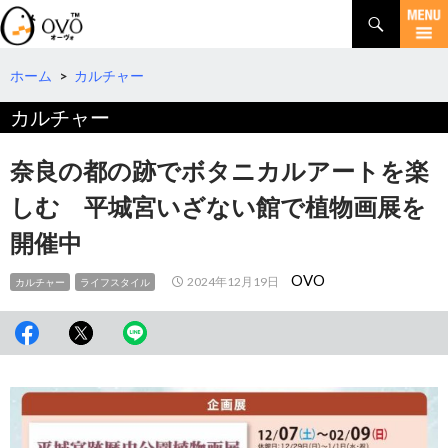
検
索
コ
ン
テ
ホーム
>
カルチャー
ン
カルチャー
ツ
へ
移
奈良の都の跡でボタニカルアートを楽
動
しむ 平城宮いざない館で植物画展を
開催中
OVO
2024年12月19日
カルチャー
ライフスタイル