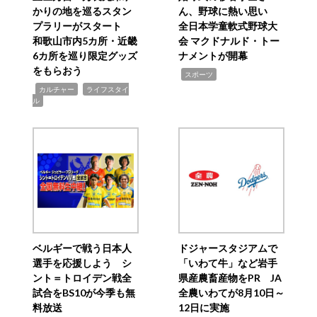
かりの地を巡るスタン
ん、野球に熱い思い
プラリーがスタート
全日本学童軟式野球大
和歌山市内5カ所・近畿
会 マクドナルド・トー
6カ所を巡り限定グッズ
ナメントが開幕
をもらおう
,
スポーツ
,
,
カルチャー
ライフスタイ
ル
ベルギーで戦う日本人
ドジャースタジアムで
選手を応援しよう シ
「いわて牛」など岩手
ント＝トロイデン戦全
県産農畜産物をPR JA
試合をBS10が今季も無
全農いわてが8月10日～
料放送
12日に実施