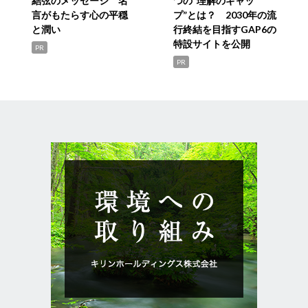
結弦のメッセージ 名
つの“理解のギャッ
言がもたらす心の平穏
プ”とは？ 2030年の流
と潤い
行終結を目指すGAP6の
特設サイトを公開
PR
PR