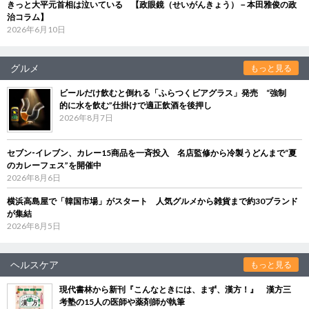
きっと大平元首相は泣いている 【政眼鏡（せいがんきょう）－本田雅俊の政
治コラム】
2026年6月10日
グルメ
もっと見る
ビールだけ飲むと倒れる「ふらつくビアグラス」発売 “強制
的に水を飲む”仕掛けで適正飲酒を後押し
2026年8月7日
セブン‐イレブン、カレー15商品を一斉投入 名店監修から冷製うどんまで“夏
のカレーフェス”を開催中
2026年8月6日
横浜高島屋で「韓国市場」がスタート 人気グルメから雑貨まで約30ブランド
が集結
2026年8月5日
ヘルスケア
もっと見る
現代書林から新刊『こんなときには、まず、漢方！』 漢方三
考塾の15人の医師や薬剤師が執筆