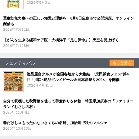
2026年8月5日
重症筋無力症への正しい知識と理解を 8月8日広島市で公開講座、オンライン
配信も
2026年7月31日
【がんを生きる緩和ケア医・大橋洋平「足し算命」】天空を見上げて
2026年7月28日
フェスティバル
もっと見る
絶品屋台グルメが全国各地から大集結 “庶民派食フェス”第4
回「川口×絶品グルメビール＆日本酒祭り2026」を開催
2026年4月15日
自分で収穫した秋野菜を使って芋煮作りを体験 埼玉県加須市の「ファミリー
ランドむさしの村」
2025年11月4日
春だけじゃもったいないさくらの名所、加治川で秋のマルシェ
2025年10月23日