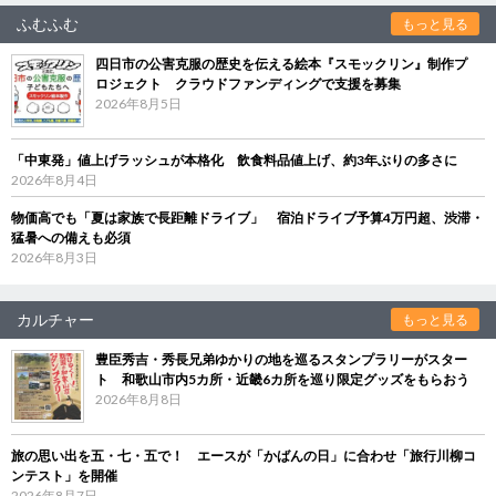
ふむふむ
もっと見る
四日市の公害克服の歴史を伝える絵本『スモックリン』制作プ
ロジェクト クラウドファンディングで支援を募集
2026年8月5日
「中東発」値上げラッシュが本格化 飲食料品値上げ、約3年ぶりの多さに
2026年8月4日
物価高でも「夏は家族で長距離ドライブ」 宿泊ドライブ予算4万円超、渋滞・
猛暑への備えも必須
2026年8月3日
カルチャー
もっと見る
豊臣秀吉・秀長兄弟ゆかりの地を巡るスタンプラリーがスター
ト 和歌山市内5カ所・近畿6カ所を巡り限定グッズをもらおう
2026年8月8日
旅の思い出を五・七・五で！ エースが「かばんの日」に合わせ「旅行川柳コ
ンテスト」を開催
2026年8月7日