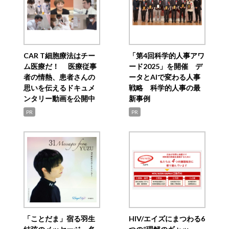
CAR T細胞療法はチー
「第4回科学的人事アワ
ム医療だ！ 医療従事
ード2025」を開催 デ
者の情熱、患者さんの
ータとAIで変わる人事
思いを伝えるドキュメ
戦略 科学的人事の最
ンタリー動画を公開中
新事例
PR
PR
「ことだま」宿る羽生
HIV/エイズにまつわる6