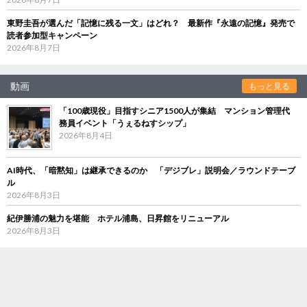
東野圭吾が選んだ「記憶に残る一文」はどれ？ 最新作『永遠の記憶』発売で
読者参加型キャンペーン
2026年8月7日
動画
もっと見る
「100歳現役」目指すシニア1500人が集結 マンション管理代
務員イベント「うぇるねすシップ」
2026年8月4日
AI時代、「暗黙知」は継承できるのか 「デジブレ」説明会／ラウンドテーブ
ル
2026年8月3日
紀伊勝浦の魅力を堪能 ホテル浦島、日昇館をリニューアル
2026年8月3日