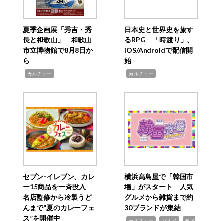
夏季企画展「秀吉・秀
日本史と世界史を旅す
長と和歌山」 和歌山
るRPG 「時渡り」、
市立博物館で8月8日か
iOS/Androidで配信開
ら
始
,
,
カルチャー
カルチャー
セブン‐イレブン、カレ
横浜高島屋で「韓国市
ー15商品を一斉投入
場」がスタート 人気
名店監修から冷製うど
グルメから雑貨まで約
んまで“夏のカレーフェ
30ブランドが集結
ス”を開催中
,
,
,
カルチャー
グルメ
ライ