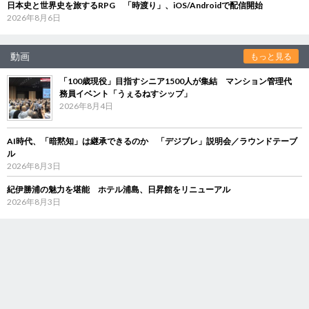
日本史と世界史を旅するRPG 「時渡り」、iOS/Androidで配信開始
2026年8月6日
動画
もっと見る
「100歳現役」目指すシニア1500人が集結 マンション管理代
務員イベント「うぇるねすシップ」
2026年8月4日
AI時代、「暗黙知」は継承できるのか 「デジブレ」説明会／ラウンドテーブ
ル
2026年8月3日
紀伊勝浦の魅力を堪能 ホテル浦島、日昇館をリニューアル
2026年8月3日