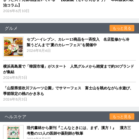
治コラム】
2026年6月10日
グルメ
もっと見る
セブン‐イレブン、カレー15商品を一斉投入 名店監修から冷
製うどんまで“夏のカレーフェス”を開催中
2026年8月6日
横浜高島屋で「韓国市場」がスタート 人気グルメから雑貨まで約30ブランド
が集結
2026年8月5日
「山梨県笛吹川フルーツ公園」でサマーフェス 富士山を眺めながら水遊び、
季節限定の桃のかき氷も
2026年8月3日
ヘルスケア
もっと見る
現代書林から新刊『こんなときには、まず、漢方！』 漢方三
考塾の15人の医師や薬剤師が執筆
2026年8月5日