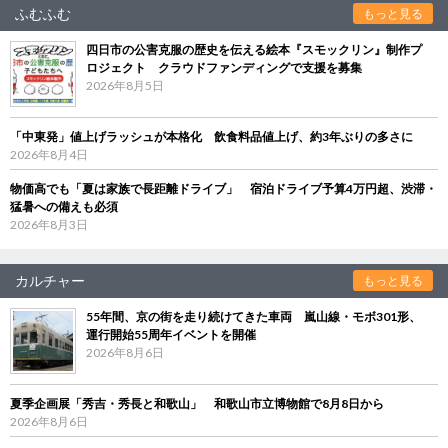
ふむふむ
もっと見る
四日市の公害克服の歴史を伝える絵本『スモックリン』制作プ
ロジェクト クラウドファンディングで支援を募集
2026年8月5日
「中東発」値上げラッシュが本格化 飲食料品値上げ、約3年ぶりの多さに
2026年8月4日
物価高でも「夏は家族で長距離ドライブ」 宿泊ドライブ予算4万円超、渋滞・
猛暑への備えも必須
2026年8月3日
カルチャー
もっと見る
55年間、京の街を走り続けてきた車両 嵐山線・モボ301形、
運行開始55周年イベントを開催
2026年8月6日
夏季企画展「秀吉・秀長と和歌山」 和歌山市立博物館で8月8日から
2026年8月6日