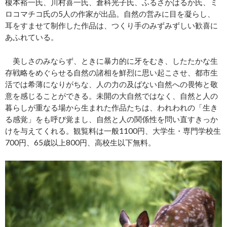
榎本裕一氏、川村喜一氏、倉科光子氏、ふるさかはるか氏、ミ
ロコマチコ氏の5人の作家が出品。自然の営みに目を凝らし、
耳をすませて制作した作品は、つくり手のみずみずしい歓喜に
あふれている。
美しさのみならず、ときに暴力的に牙をむき、したたかな生
存戦略をめぐらせる自然の諸相を鮮烈に思い起こさせ、都市生
活では希薄になりがちな、人の力の及ばない自然への畏怖と敬
意を感じることができる。未開の大自然ではなく、自然と人の
暮らしが重なる場から生まれた作品たちは、われわれの「生き
る感覚」をも呼び覚まし、自然と人の関係性を問い直すきっか
けを与えてくれる。観覧料は一般1100円、大学生・専門学校生
700円、65歳以上800円、高校生以下無料。