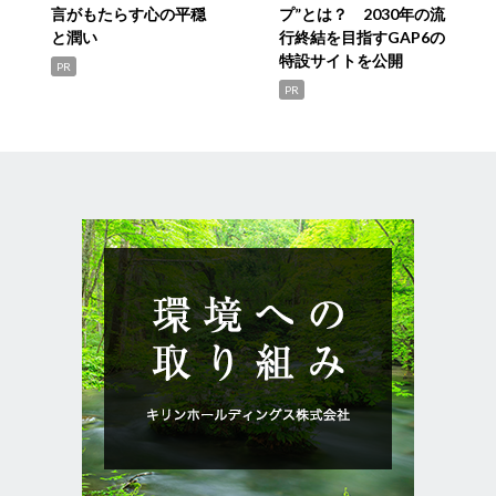
言がもたらす心の平穏
プ”とは？ 2030年の流
と潤い
行終結を目指すGAP6の
特設サイトを公開
PR
PR