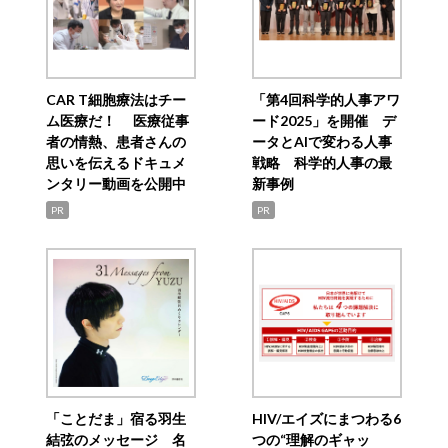
CAR T細胞療法はチー
「第4回科学的人事アワ
ム医療だ！ 医療従事
ード2025」を開催 デ
者の情熱、患者さんの
ータとAIで変わる人事
思いを伝えるドキュメ
戦略 科学的人事の最
ンタリー動画を公開中
新事例
PR
PR
「ことだま」宿る羽生
HIV/エイズにまつわる6
結弦のメッセージ 名
つの“理解のギャッ