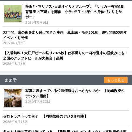
横浜F・マリノス×日清オイリオグループ、「サッカー教室&食
育講座 in 宮崎」を開催 小学1年生～3年生の身体づくりをサ
ポート
2026年8月6日
55年間、京の街を走り続けてきた車両 嵐山線・モボ301形、運行開始55周年
イベントを開催
2026年8月6日
【入場無料！大江戸ビール祭り2026秋】仕事帰りの一杯や週末の昼飲みにも！
全国のクラフトビールが大集合｜品川
2026年8月6日
まめ学
もっと見る
写真に埋まっている位置情報はおっかないのか 【岡嶋教授の
デジタル指南】
2026年7月22日
ゼロトラストって何？ 【岡嶋教授のデジタル指南】
2026年6月18日
きっと大平元首相は泣いている 【政眼鏡（せいがんきょう）－本田雅俊の政