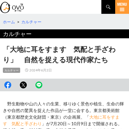
検
索
コ
ン
テ
ホーム
>
カルチャー
ン
カルチャー
ツ
へ
移
「大地に耳をすます 気配と手ざわ
動
り」 自然を捉える現代作家たち
2024年6月2日
カルチャー
野生動物や山の人々の生業、移りゆく景色や植生、生命の輝
きや自然の驚異を捉えた作品が一堂に会する。東京都美術館
（東京都歴史文化財団・東京）の企画展、「
大地に耳をすま
す 気配と手ざわり
」が7月20日～10月9日まで開催される。