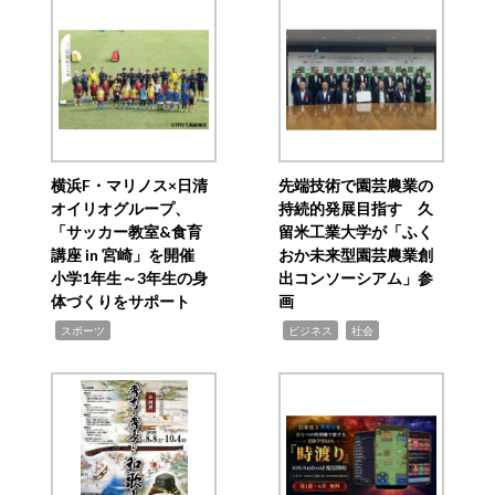
横浜F・マリノス×日清
先端技術で園芸農業の
オイリオグループ、
持続的発展目指す 久
「サッカー教室&食育
留米工業大学が「ふく
講座 in 宮崎」を開催
おか未来型園芸農業創
小学1年生～3年生の身
出コンソーシアム」参
体づくりをサポート
画
,
,
,
スポーツ
ビジネス
社会