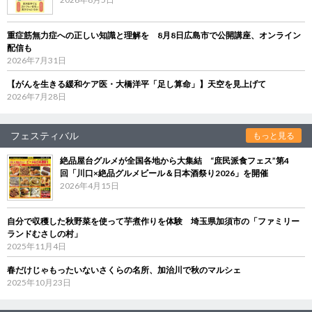
重症筋無力症への正しい知識と理解を 8月8日広島市で公開講座、オンライン
配信も
2026年7月31日
【がんを生きる緩和ケア医・大橋洋平「足し算命」】天空を見上げて
2026年7月28日
フェスティバル
もっと見る
絶品屋台グルメが全国各地から大集結 “庶民派食フェス”第4
回「川口×絶品グルメビール＆日本酒祭り2026」を開催
2026年4月15日
自分で収穫した秋野菜を使って芋煮作りを体験 埼玉県加須市の「ファミリー
ランドむさしの村」
2025年11月4日
春だけじゃもったいないさくらの名所、加治川で秋のマルシェ
2025年10月23日