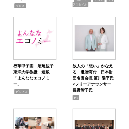
フスタイル
,
グルメ
行革甲子園 沼尾波子
故人の「想い」かなえ
東洋大学教授 連載
る 遺贈寄付 日本財
「よんななエコノミ
団名誉会長 笹川陽平氏
ー」
×フリーアナウンサー
長野智子氏
,
ビジネス
PR